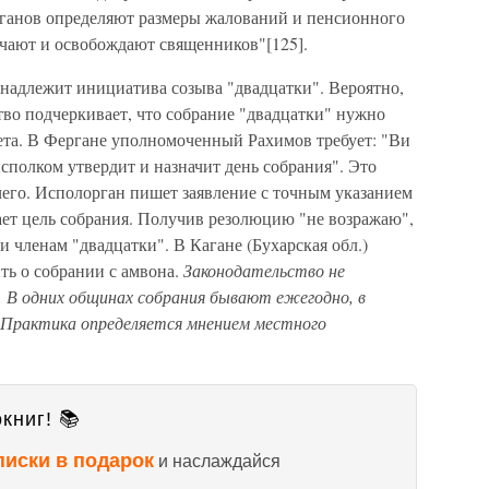
рганов определяют размеры жалований и пенсионного
ачают и освобождают священников"[125].
инадлежит инициатива созыва "двадцатки". Вероятно,
тво подчеркивает, что собрание "двадцатки" нужно
вета. В Фергане уполномоченный Рахимов требует: "Ви
исполком утвердит и назначит день собрания". Это
ечего. Исполорган пишет заявление с точным указанием
вает цель собрания. Получив резолюцию "не возражаю",
и членам "двадцатки". В Кагане (Бухарская обл.)
ть о собрании с амвона.
Законодательство не
. В одних общинах собрания бывают ежегодно, в
. Практика определяется мнением местного
книг! 📚
писки в подарок
и наслаждайся