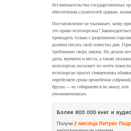
без вмешательства государственных о
обеспечения служителей церкви, назн
Постановление не указывает, кому пр
это право исполоргана? Законодательс
проводить только с разрешения горсо
должна писать свой повестка дня. Гор
требование сверх закона. Но делать н
даты, времени и места, а также указы
исполорган посылает по почте повестк
исполорган просит священника объяви
определяет сроки проведения собраний
других — не собираются по многу лет
уполномоченного.
Более 800 000 книг и аудио
2 месяца Литрес Под
Получи
неограниченным чтением