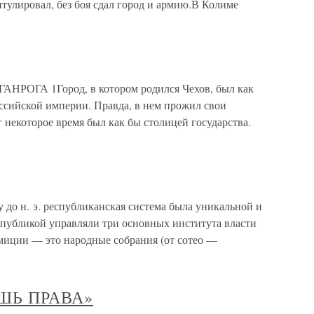
тулировал, без боя сдал город и армию.В Колиме
НРОГА 1Город, в котором родился Чехов, был как
сийской империи. Правда, в нем прожил свои
г некоторое время был как бы столицей государства.
у до н. э. республиканская система была уникальной и
спубликой управляли три основных института власти
миции — это народные собрания (от сотео —
ШЬ ПРАВА»