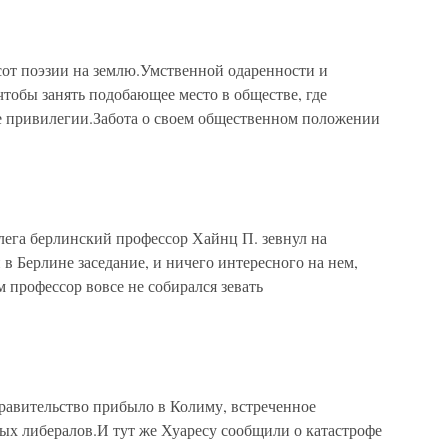
сот поэзии на землю.Умственной одаренности и
чтобы занять подобающее место в обществе, где
е привилегии.Забота о своем общественном положении
лега берлинский профессор Хайнц П. зевнул на
 в Берлине заседание, и ничего интересного на нем,
м профессор вовсе не собирался зевать
вительство прибыло в Колиму, встреченное
ых либералов.И тут же Хуаресу сообщили о катастрофе