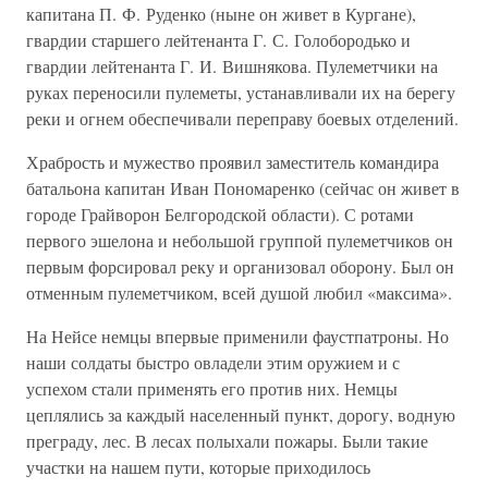
капитана П. Ф. Руденко (ныне он живет в Кургане),
гвардии старшего лейтенанта Г. С. Голобородько и
гвардии лейтенанта Г. И. Вишнякова. Пулеметчики на
руках переносили пулеметы, устанавливали их на берегу
реки и огнем обеспечивали переправу боевых отделений.
Храбрость и мужество проявил заместитель командира
батальона капитан Иван Пономаренко (сейчас он живет в
городе Грайворон Белгородской области). С ротами
первого эшелона и небольшой группой пулеметчиков он
первым форсировал реку и организовал оборону. Был он
отменным пулеметчиком, всей душой любил «максима».
На Нейсе немцы впервые применили фаустпатроны. Но
наши солдаты быстро овладели этим оружием и с
успехом стали применять его против них. Немцы
цеплялись за каждый населенный пункт, дорогу, водную
преграду, лес. В лесах полыхали пожары. Были такие
участки на нашем пути, которые приходилось