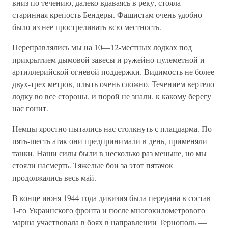
вниз по течению, далеко вдаваясь в реку, стояла
старинная крепость Бендеры. Фашистам очень удобно
было из нее простреливать всю местность.
Переправлялись мы на 10—12-местных лодках под
прикрытием дымовой завесы и ружейно-пулеметной и
артиллерийской огневой поддержки. Видимость не более
двух-трех метров, плыть очень сложно. Течением вертело
лодку во все стороны, и порой не знали, к какому берегу
нас гонит.
Немцы яростно пытались нас столкнуть с плацдарма. По
пять-шесть атак они предпринимали в день, применяли
танки. Наши силы были в несколько раз меньше, но мы
стояли насмерть. Тяжелые бои за этот пятачок
продолжались весь май.
В конце июня 1944 года дивизия была передана в состав
1-го Украинского фронта и после многокилометрового
марша участвовала в боях в направлении Тернополь —