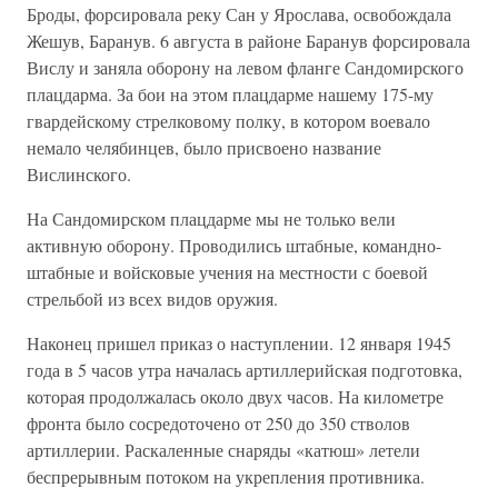
Броды, форсировала реку Сан у Ярослава, освобождала
Жешув, Баранув. 6 августа в районе Баранув форсировала
Вислу и заняла оборону на левом фланге Сандомирского
плацдарма. За бои на этом плацдарме нашему 175-му
гвардейскому стрелковому полку, в котором воевало
немало челябинцев, было присвоено название
Вислинского.
На Сандомирском плацдарме мы не только вели
активную оборону. Проводились штабные, командно-
штабные и войсковые учения на местности с боевой
стрельбой из всех видов оружия.
Наконец пришел приказ о наступлении. 12 января 1945
года в 5 часов утра началась артиллерийская подготовка,
которая продолжалась около двух часов. На километре
фронта было сосредоточено от 250 до 350 стволов
артиллерии. Раскаленные снаряды «катюш» летели
беспрерывным потоком на укрепления противника.