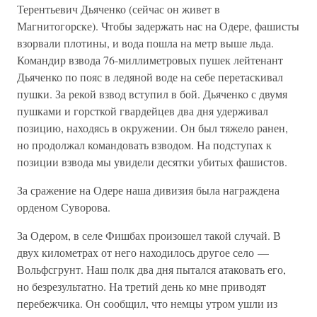
Терентьевич Дьяченко (сейчас он живет в
Магнитогорске). Чтобы задержать нас на Одере, фашисты
взорвали плотины, и вода пошла на метр выше льда.
Командир взвода 76-миллиметровых пушек лейтенант
Дьяченко по пояс в ледяной воде на себе перетаскивал
пушки. За рекой взвод вступил в бой. Дьяченко с двумя
пушками и горсткой гвардейцев два дня удерживал
позицию, находясь в окружении. Он был тяжело ранен,
но продолжал командовать взводом. На подступах к
позиции взвода мы увидели десятки убитых фашистов.
За сражение на Одере наша дивизия была награждена
орденом Суворова.
За Одером, в селе Фишбах произошел такой случай. В
двух километрах от него находилось другое село —
Вольфсгрунт. Наш полк два дня пытался атаковать его,
но безрезультатно. На третий день ко мне приводят
перебежчика. Он сообщил, что немцы утром ушли из