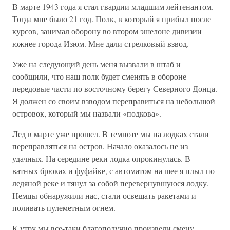
В марте 1943 года я стал гвардии младшим лейтенантом.
Тогда мне было 21 год. Полк, в который я прибыл после
курсов, занимал оборону во втором эшелоне дивизии
южнее города Изюм. Мне дали стрелковый взвод.
Уже на следующий день меня вызвали в штаб и
сообщили, что наш полк будет сменять в обороне
передовые части по восточному берегу Северного Донца.
Я должен со своим взводом переправиться на небольшой
островок, который мы назвали «подкова».
Лед в марте уже прошел. В темноте мы на лодках стали
переправляться на остров. Начало оказалось не из
удачных. На середине реки лодка опрокинулась. В
ватных брюках и фуфайке, с автоматом на шее я плыл по
ледяной реке и тянул за собой перевернувшуюся лодку.
Немцы обнаружили нас, стали освещать ракетами и
поливать пулеметным огнем.
К утру мы все-таки благополучно произвели смену.