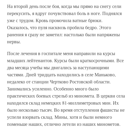
На второй день после боя, когда мы прямо на снегу сели
перекусить, я вдруг почувствовал боль в ноге. Поднялся
уже с трудом. Кровь промочила ватные брюки.
Оказалось, что пуля насквозь пробила бедро. Этого
ранения я сразу не заметил: настолько были напряжены
нервы.
После лечения в госпитале меня направили на курсы
младших лейтенантов. Курсы были краткосрочными. Все
два месяца учебы мы двигались за наступающими
частями. Дней тридцать находились в селе Маньково,
недалеко от станции Чертково Ростовской области.
Занимались усиленно. Особенно много было
практических боевых стрельб из миномета. В церкви села
находился склад немецких 81-миллиметровых мин. Их
было несколько тысяч. Во время отступления фашисты не
успели взорвать склад. Мины, хотя и были немного
поменьше наших, отлично летели из наших минометов.