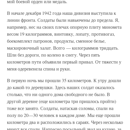
мой боевой орден или медаль.
В начале декабря 1942 года наша дивизия выступила к
линии фронта. Солдаты были навьючены до предела. Я,
например, нес на своих плечах опорную плиту миномета
весом 19 килограммов, винтовку, лопату, противогаз,
боекомплект патронов, продукты, сменное белье,
маскировочный халат. Всего — килограммов тридцать.
Шли без дороги, по колено в снегу. Через пять
километров пути объявили первый привал. От тяжести у
меня одеревенела спина и руки.
В первую ночь мы прошли 35 километров. К утру дошли
до какой-то деревушки. Здесь наших солдат оказалось
столько, что ни одного дома свободного не было. В
другой деревне (еще километра три пришлось пройти)
тоже все занято. Солдаты, натаскав соломы, спали на
полу по 20—30 человек в каждом доме. Мы еще прошли
километра два и расположились в сараях. Через несколько
минут все спали. Напрасно посыльный звал на кухню, за