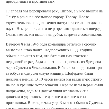
преодолевать в противогазах.
17 апреля мы форсировали реку Шпрее, а 23-го вышли на
Эльбу в районе небольшого города Торгау. После
стремительного продвижения наступила странная для нас
пауза. Немцев нет, а нам не разрешают двигаться вперед.
Оказывается, мы вышли на рубеж встречи с союзниками.
Вечером 8 мая 1945 года командира батальона срочно
вызвали в штаб полка. Подполковник С. Д. Рудник
объявил приказ о том, что батальон назначается в
передовой отряд. Задача — за ночь проехать из Дрездена
через Судеты в Чехословакию. В батальон подогнали три
автобуса и одну легковую машину. Шоферами были
пожилые немцы. В 10 часов вечера мы взяли курс строго
на юг, к границе Чехословакии. Первые часы нервы были
напряжены, ведь мы далеко ушли от главных сил
дивизии и удалялись все дальше и дальше в тыл
противника. В четыре часа утра 9 мая мы были в Судетах,
где услышали по радио сообщение о капитуляции