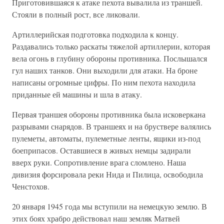
Приготовившаяся к атаке пехота вывалила из траншей.
Стояли в полный рост, все ликовали.
Артиллерийская подготовка подходила к концу.
Раздавались только раскаты тяжелой артиллерии, которая
вела огонь в глубину обороны противника. Послышался
гул наших танков. Они выходили для атаки. На броне
написаны огромные цифры. По ним пехота находила
приданные ей машины и шла в атаку.
Первая траншея обороны противника была исковеркана
разрывами снарядов. В траншеях и на бруствере валялись
пулеметы, автоматы, пулеметные ленты, ящики из-под
боеприпасов. Оставшиеся в живых немцы задирали
вверх руки. Сопротивление врага сломлено. Наша
дивизия форсировала реки Нида и Пилица, освободила
Ченстохов.
20 января 1945 года мы вступили на немецкую землю. В
этих боях храбро действовал наш земляк Матвей