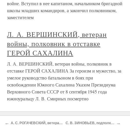
войне. Вступил в нее капитаном, начальником бригадной
школы младших командиров, а закончил полковником,
заместителем
Л. А. ВЕРШИНСКИЙ, ветеран
войны, полковник в отставке
ГЕРОЙ САХАЛИНА
Л. А. ВЕРШИНСКИЙ, ветеран войны, полковник в
отставке ГЕРОЙ САХАЛИНА За героизм и мужество, за
умелое руководство батальоном в боях при
освобождении Южного Сахалина Указом Президиума
Верховного Совета СССР от 8 сентября 1945 года
южноуральцу Л. В. Смирных посмертно
О проекте
Разделы
←
→
А. С. РОГАЧЕВСКИЙ, ветеран войны, инженер-капитан в отставке БОЙЦЫ-ЖЕЛЕЗНОДОРОЖНИКИ
С. В. ЗИНОВЬЕВ, подполковник в отставке АДРЕС ОТПРАВИТЕЛЯ: «ГОРОД ЧЕЛЯБИНСК…»