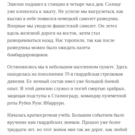
Эшелон подошел к станции в четыре часа дня. Солнце
уже клонилось к закату. Не успели мы выгрузиться, как
высоко в небе появился немецкий самолет-разведчик.
Впервые мы увидели фашистский самолет. Он летел
вдоль железной дороги на восток, затем стал
разворачиваться назад. Нас торопили, так как после
разведчика можно было ожидать налета
бомбардировщиков.
Остановились мы в небольшом населенном пункте. Здесь
находилась на пополнении 35-я гвардейская стрелковая
дивизия. Ее личный состав имел уже большой боевой
опыт. В этой дивизии служил и погиб смертью храбрых,
защищая подступы к Сталинграду, командир пулеметной
роты Рубен Руис Ибаррури.
Началась краткосрочная учеба. Большим событием было
вручение нам гвардейских значков. Прошло уже более
тридцати лет, но этот значок мне так же дорог, как любой