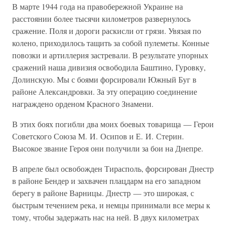
В марте 1944 года на правобережной Украине на
расстоянии более тысячи километров развернулось
сражение. Поля и дороги раскисли от грязи. Увязая по
колено, приходилось тащить за собой пулеметы. Конные
повозки и артиллерия застревали. В результате упорных
сражений наша дивизия освободила Баштино, Гуровку,
Долинскую. Мы с боями форсировали Южный Буг в
районе Александровки. За эту операцию соединение
награждено орденом Красного Знамени.
В этих боях погибли два моих боевых товарища — Герои
Советского Союза М. И. Осипов и Е. И. Стерин.
Высокое звание Героя они получили за бои на Днепре.
В апреле был освобожден Тирасполь, форсирован Днестр
в районе Бендер и захвачен плацдарм на его западном
берегу в районе Варницы. Днестр — это широкая, с
быстрым течением река, и немцы принимали все меры к
тому, чтобы задержать нас на ней. В двух километрах