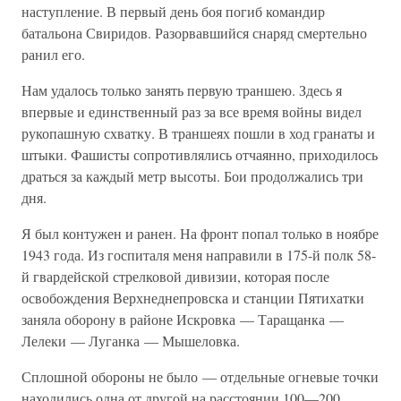
наступление. В первый день боя погиб командир
батальона Свиридов. Разорвавшийся снаряд смертельно
ранил его.
Нам удалось только занять первую траншею. Здесь я
впервые и единственный раз за все время войны видел
рукопашную схватку. В траншеях пошли в ход гранаты и
штыки. Фашисты сопротивлялись отчаянно, приходилось
драться за каждый метр высоты. Бои продолжались три
дня.
Я был контужен и ранен. На фронт попал только в ноябре
1943 года. Из госпиталя меня направили в 175-й полк 58-
й гвардейской стрелковой дивизии, которая после
освобождения Верхнеднепровска и станции Пятихатки
заняла оборону в районе Искровка — Таращанка —
Лелеки — Луганка — Мышеловка.
Сплошной обороны не было — отдельные огневые точки
находились одна от другой на расстоянии 100—200