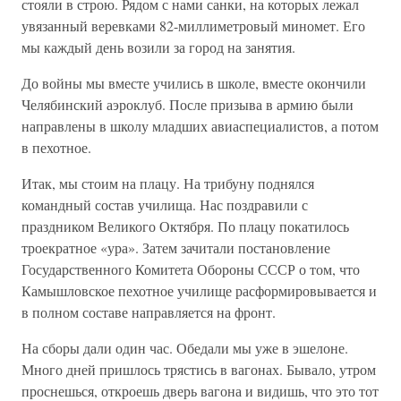
стояли в строю. Рядом с нами санки, на которых лежал
увязанный веревками 82-миллиметровый миномет. Его
мы каждый день возили за город на занятия.
До войны мы вместе учились в школе, вместе окончили
Челябинский аэроклуб. После призыва в армию были
направлены в школу младших авиаспециалистов, а потом
в пехотное.
Итак, мы стоим на плацу. На трибуну поднялся
командный состав училища. Нас поздравили с
праздником Великого Октября. По плацу покатилось
троекратное «ура». Затем зачитали постановление
Государственного Комитета Обороны СССР о том, что
Камышловское пехотное училище расформировывается и
в полном составе направляется на фронт.
На сборы дали один час. Обедали мы уже в эшелоне.
Много дней пришлось трястись в вагонах. Бывало, утром
проснешься, откроешь дверь вагона и видишь, что это тот