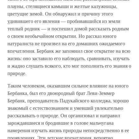
плауны, стелящиеся камыши и желтые калужницы,
цветущие зимой. Он обнаружил и причину этого
удивившего его явления — пробивавшийся из земли
теплый родник — и поспешил домой рассказать родным
о своем необычайном открытии. Но рассказ юного
натуралиста не произвел на его домашних ожидаемого
впечатления. Бербанк же запомнил свое открытие на всю
жизнь: оно заставило его наблюдать, сравнивать, изучать
и жадно слушать всякого, кто мог пополнить его знания о
природе.
Таким человеком, оказавшим сильное влияние на юного
Бербанка, был его двоюродный брат Леви-Земмер
Бербанк, преподаватель Падукайского колледжа, хорошо
знакомый с естествознанием и умевший увлекательно
рассказывать о природе. Он организовал и направил
зарождавшиеся и бродившие в голове мальчугана
намерения изучать жизнь природы непосредственно в ее
проявлениях. Эти детские впечатления, вероятно,