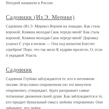
Натурой называли в России
Садовник (Из Э. Мерике)
Садовник (Из Э. Мерике) Верхом на лошадке, Как сталь
вороной, Княжна молодая Скок передо мной! Как сталь
вороной, Княжна молодая Скок передо мной! Дорожку
усыпал C утра я песком — Она под копытом Блестит
серебром! Перо, что так мило K кудрям прилегло, О, если
б украдкой Упасть
Садовник
Садовник Глубоко заблуждаются те, кто в интимном
письме, безусловно откровенном (но это минутное
откровение), утверждает, будто раскрывает самые
потаенные движения своей души. Как заблуждаются и те,
кто придает буквальный смысл любому откровению. Они
забывают, что любое