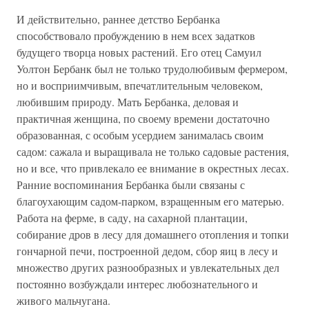
И действительно, раннее детство Бербанка
способствовало пробуждению в нем всех задатков
будущего творца новых растений. Его отец Самуил
Уолтон Бербанк был не только трудолюбивым фермером,
но и восприимчивым, впечатлительным человеком,
любившим природу. Мать Бербанка, деловая и
практичная женщина, по своему времени достаточно
образованная, с особым усердием занималась своим
садом: сажала и выращивала не только садовые растения,
но и все, что привлекало ее внимание в окрестных лесах.
Ранние воспоминания Бербанка были связаны с
благоухающим садом-парком, взращенным его матерью.
Работа на ферме, в саду, на сахарной плантации,
собирание дров в лесу для домашнего отопления и топки
гончарной печи, построенной дедом, сбор яиц в лесу и
множество других разнообразных и увлекательных дел
постоянно возбуждали интерес любознательного и
живого мальчугана.