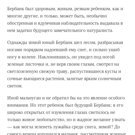
Бербанк был здоровым, живым, резвым ребенком, как и
многие другие, и только, может быть, необычно
обостренная и вдумчивая наблюдательность выдавала в
нем задатки будущего замечательного натуралиста.
Однажды зимой юный Бербанк шел лесом, разбрасывая
ногами порядком надоевший ему снег, и сильно ушиб
ногу в колене. Наклонившись, он увидел под ногой
зеленые листочки и, не веря своим глазам, смотрел на
светлозеленую свежую траву, распустившиеся кусты и
сочные вьющиеся растения, залитые ярким солнечным
светом.
Иной мальчуган и не обратил бы на это явление особого
внимания. Но этот ребенок был будущий Бербанк; в его
широко открытых от изумления глазах светилось не
только живое любопытство, но и жадное желание узнать
— как могла зеленеть лужайка среди снега, зимой? До
самого вечера копошился мальчик, рассматривая зеленые