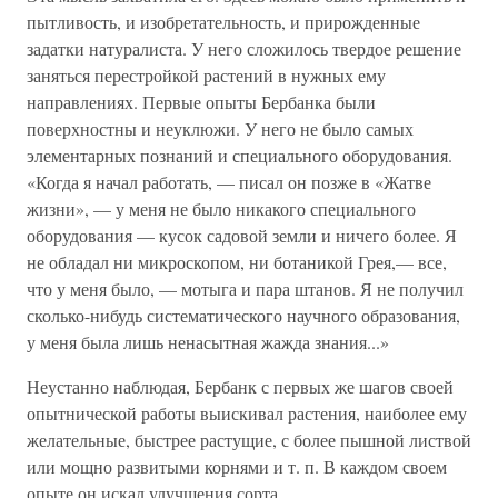
пытливость, и изобретательность, и прирожденные
задатки натуралиста. У него сложилось твердое решение
заняться перестройкой растений в нужных ему
направлениях. Первые опыты Бербанка были
поверхностны и неуклюжи. У него не было самых
элементарных познаний и специального оборудования.
«Когда я начал работать, — писал он позже в «Жатве
жизни», — у меня не было никакого специального
оборудования — кусок садовой земли и ничего более. Я
не обладал ни микроскопом, ни ботаникой Грея,— все,
что у меня было, — мотыга и пара штанов. Я не получил
сколько-нибудь систематического научного образования,
у меня была лишь ненасытная жажда знания...»
Неустанно наблюдая, Бербанк с первых же шагов своей
опытнической работы выискивал растения, наиболее ему
желательные, быстрее растущие, с более пышной листвой
или мощно развитыми корнями и т. п. В каждом своем
опыте он искал улучшения сорта.