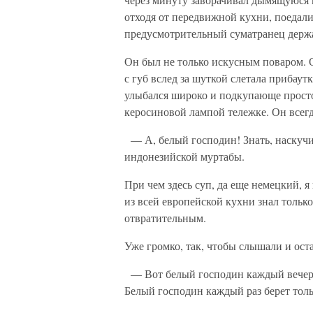
отходя от передвижной кухни, поедали
предусмотрительный суматранец держал
Он был не только искусным поваром. О
с губ вслед за шуткой слетала прибаут
улыбался широко и подкупающе просто.
керосиновой лампой тележке. Он всегд
— А, белый господин! Знать, наскучи
индонезийской муртабы.
При чем здесь суп, да еще немецкий, я
из всей европейской кухни знал только
отвратительным.
Уже громко, так, чтобы слышали и ост
— Вот белый господин каждый вечер 
Белый господин каждый раз берет толь