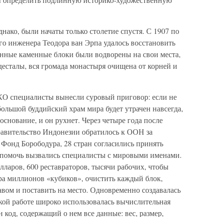
нако, были начаты только столетие спустя. С 1907 по
го инженера Теодора ван Эрпа удалось восстановить
нные каменные блоки были водворены на свои места,
десталы, вся громада монастыря очищена от корней и
 специалисты вынесли суровый приговор: если не
ольшой буддийский храм мира будет утрачен навсегда,
основание, и он рухнет. Через четыре года после
равительство Индонезии обратилось к ООН за
онд Борободура, 28 стран согласились принять
, помочь вызвались специалисты с мировыми именами.
лларов, 600 реставраторов, тысячи рабочих, чтобы
ра миллионов «кубиков», очистить каждый блок,
вом и поставить на место. Одновременно создавалась
кой работе широко использовалась вычислительная
код, содержащий о нем все данные: вес, размер,