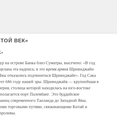
ТОЙ ВЕК»
К»
р на острове Банка близ Суматры, высечено: «В год
 сделана эта надпись; в это время армия Шривиджайи
 Явы отказались подчиниться Шривиджайе». Год Сака
вует 686 году нашей эры. Шривиджайя — крупнейшая в
ерия, столица которой находилась на юго-востоке
сполагается порт Палембанг. Это буддийское
раниц современного Таиланда до Западной Явы,
скими торговыми путями, связывающими Китай и
проливы.