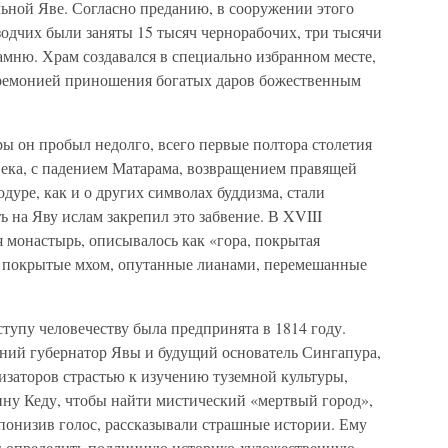
ьной Яве. Согласно преданию, в сооружении этого
одчих были заняты 15 тысяч чернорабочих, три тысячи
камню. Храм создавался в специально избранном месте,
ремонией приношения богатых даров божественным
ы он пробыл недолго, всего первые полтора столетия
века, с падением Матарама, возвращением правящей
дуре, как и о других символах буддизма, стали
ь на Яву ислам закрепил это забвение. В XVIII
ся монастырь, описывалось как «гора, покрытая
и покрытые мхом, опутанные лианами, перемешанные
тупу человечеству была предпринята в 1814 году.
ний губернатор Явы и будущий основатель Сингапура,
изаторов страстью к изучению туземной культуры,
ину Кеду, чтобы найти мистический «мертвый город»,
понизив голос, рассказывали страшные истории. Ему
бы определить подлинную историко-художественную