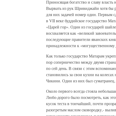
Приносящая богатство и славу власть 
Вырвать из рук Шривиджайи хотя бы 
для них задачей номер один. Первым с
в VII веке буддийское государство Ма
«Царей гор». Один из государей шайле
восхваляется как «великий завоевател
последующие правители яванских княж
принадлежности к «могущественному
Как только государство Матарам укреп
пор соперничество между двумя страна
по сей день. В связи с этим вспомина
становились за свои кухни на колесах 
Чикини. Один из них был суматранец,
Около первого всегда стояла небольша
Любо-дорого было посмотреть, как эт
кусок теста в тончайший, почти прозр
разогретым маслом сковородку,- вылива
через минуту заворачивал дымящуюся 