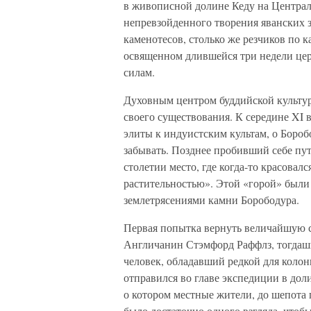
в живописной долине Кеду на Централ
непревзойденного творения яванских з
каменотесов, столько же резчиков по 
освященном длившейся три недели це
силам.
Духовным центром буддийской культур
своего существования. К середине XI 
элиты к индуистским культам, о Боробо
забывать. Позднее пробивший себе пут
столетии место, где когда-то красовал
растительностью». Этой «горой» был
землетрясениями камни Борободура.
Первая попытка вернуть величайшую с
Англичанин Стэмфорд Раффлз, тогдаш
человек, обладавший редкой для колон
отправился во главе экспедиции в дол
о котором местные жители, до шепота 
было достаточно одного взгляда, что