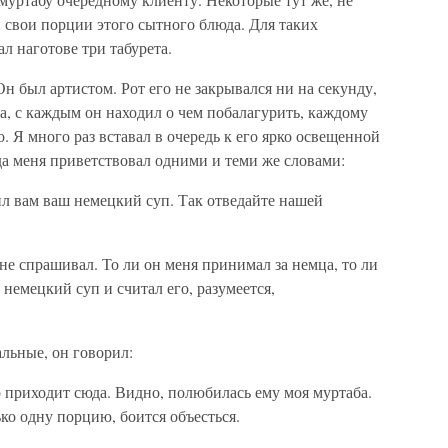
 свои порции этого сытного блюда. Для таких
 наготове три табурета.
н был артистом. Рот его не закрывался ни на секунду,
ка, с каждым он находил о чем побалагурить, каждому
 Я много раз вставал в очередь к его ярко освещенной
а меня приветствовал одними и теми же словами:
л вам ваш немецкий суп. Так отведайте нашей
 не спрашивал. То ли он меня принимал за немца, то ли
 немецкий суп и считал его, разумеется,
альные, он говорил:
приходит сюда. Видно, полюбилась ему моя муртаба.
ко одну порцию, боится объесться.