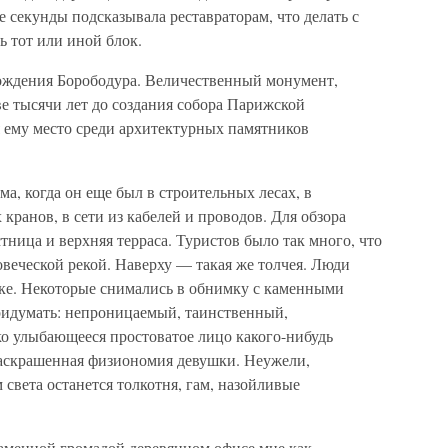
 секунды подсказывала реставраторам, что делать с
ь тот или иной блок.
рождения Борободура. Величественный монумент,
е тысячи лет до создания собора Парижской
я ему место среди архитектурных памятников
а, когда он еще был в строительных лесах, в
ранов, в сети из кабелей и проводов. Для обзора
тница и верхняя терраса. Туристов было так много, что
овеческой рекой. Наверху — такая же толчея. Люди
нке. Некоторые снимались в обнимку с каменными
ридумать: непроницаемый, таинственный,
 улыбающееся простоватое лицо какого-нибудь
 раскрашенная физиономия девушки. Неужели,
м света останется толкотня, гам, назойливые
каменной громадой деревянном офисе мне как