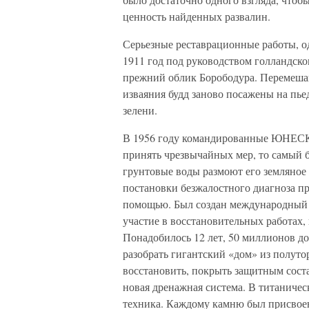
ценность найденных развалин.
Серьезные реставрационные работы, од
1911 год под руководством голландско
прежний облик Борободура. Перемеша
изваяния будд заново посажены на пье
зелени.
В 1956 году командированные ЮНЕСКО
принять чрезвычайных мер, то самый б
грунтовые воды размоют его земляное 
постановки безжалостного диагноза п
помощью. Был создан международный Ф
участие в восстановительных работах
Понадобилось 12 лет, 50 миллионов до
разобрать гигантский «дом» из полуто
восстановить, покрыть защитным соста
новая дренажная система. В титаничес
техника. Каждому камню был присвоен 