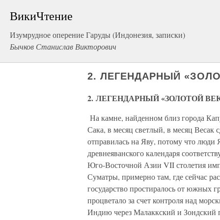
ВикиЧтение
Изумрудное оперение Гаруды (Индонезия, записки)
Бычков Станислав Викторович
2. ЛЕГЕНДАРНЫЙ «ЗОЛО
2. ЛЕГЕНДАРНЫЙ «ЗОЛОТОЙ ВЕ
На камне, найденном близ города Капу
Сака, в месяц светлый, в месяц Весак
отправилась на Яву, потому что люди
древнеяванского календаря соответст
Юго-Восточной Азии VII столетия имп
Суматры, примерно там, где сейчас ра
государство простиралось от южных г
процветало за счет контроля над мор
Индию через Малаккский и Зондский 