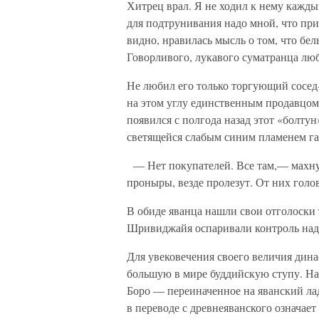
Хитрец врал. Я не ходил к нему кажды
для подтрунивания надо мной, что пр
видно, нравилась мысль о том, что бе
Говорливого, лукавого суматранца люб
Не любил его только торгующий сосед-
на этом углу единственным продавцом 
появился с полгода назад этот «болтун
светящейся слабым синим пламенем га
— Нет покупателей. Все там,— махну
проныры, везде пролезут. От них голов
В обиде яванца нашли свои отголоски 
Шривиджайя оспаривали контроль над
Для увековечения своего величия дин
большую в мире буддийскую ступу. Наз
Боро — переиначенное на яванский ла
в переводе с древнеяванского означае