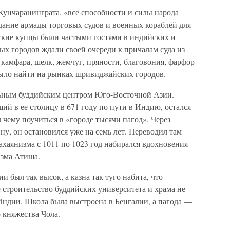
унчаранинграта, «все способности и силы народа
ание армады торговых судов и военных кораблей для
кие купцы были частыми гостями в индийских и
вых городов ждали своей очереди к причалам суда из
, камфара, шелк, жемчуг, пряности, благовония, фарфор
было найти на рынках шривиджайских городов.
ьным буддийским центром Юго-Восточной Азии.
й в ее столицу в 671 году по пути в Индию, остался
 чему поучиться в «городе тысячи пагод». Через
ну, он остановился уже на семь лет. Переводил там
хаянизма с 1011 по 1023 год набирался вдохновения
изма Атиша.
 был так высок, а казна так туго набита, что
 строительство буддийских университета и храма не
в Индии. Школа была выстроена в Бенгалии, а пагода —
 княжества Чола.