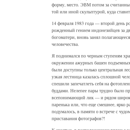
форму, место. ЭВМ потом за считанные
той или иной скульптурой, куда ставит
14 февраля 1983 года — второй день 
рожденный гением индонезийцев за дв
богоматери, вновь занял полагающеес
человечества.
Я поднимался по черным ступеням храм
окружении ажурных башен подъемных к
были доступны только центральная лес
узкая лестница казалась сплошной чел
спешили запечатлеть себя на фотопле
буддами. Нелепее пары трудно было п
всепонимающий лик — и рядом широко
паренька или, что еще смешнее, ярко
подумалось, в памяти о встрече с чудо
приставания фотографов?!
К счастью, в расположенном рядом с 