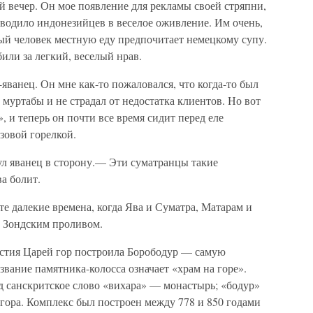
й вечер. Он мое появление для рекламы своей стряпни,
иводило индонезийцев в веселое оживление. Им очень,
лый человек местную еду предпочитает немецкому супу.
или за легкий, веселый нрав.
яванец. Он мне как-то пожаловался, что когда-то был
муртабы и не страдал от недостатка клиентов. Но вот
», и теперь он почти все время сидит перед еле
зовой горелкой.
л яванец в сторону.— Эти суматранцы такие
а болит.
те далекие времена, когда Ява и Суматра, Матарам и
 Зондским проливом.
астия Царей гор построила Борободур — самую
вание памятника-колосса означает «храм на горе».
д санскритское слово «вихара» — монастырь; «бодур»
т гора. Комплекс был построен между 778 и 850 годами