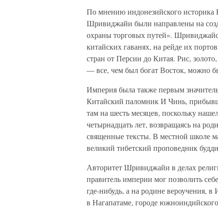
По мнению индонезийского историка К
Шривиджайи были направлены на созд
охраны торговых путей». Шривиджайс
китайских гаванях, на рейде их порто
стран от Персии до Китая. Рис, золото
— все, чем был богат Восток, можно 
Империя была также первым значител
Китайский паломник И Чинь, прибывши
там на шесть месяцев, поскольку нашел
четырнадцать лет, возвращаясь на роди
священные тексты. В местной школе ма
великий тибетский проповедник будд
Авторитет Шривиджайи в делах религии
правитель империи мог позволить себе
где-нибудь, а на родине вероучения, 
в Нагапатаме, городе южноиндийского