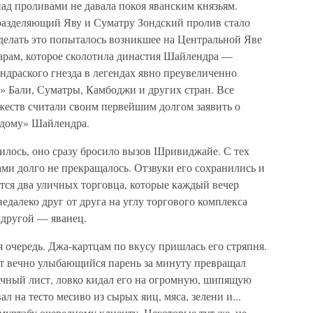
над проливами не давала покоя яванским князьям.
разделяющий Яву и Суматру Зондский пролив стало
делать это попыталось возникшее на Центральной Яве
тарам, которое сколотила династия Шайлендра —
ндраского гнезда в легендах явно преувеличенно
ь» Бали, Суматры, Камбоджи и других стран. Все
еств считали своим первейшим долгом заявить о
 дому» Шайлендра.
илось, оно сразу бросило вызов Шривиджайе. С тех
ми долго не прекращалось. Отзвуки его сохранились и
ются два уличных торговца, которые каждый вечер
недалеко друг от друга на углу торгового комплекса
 другой — яванец.
я очередь. Джа-картцам по вкусу пришлась его стряпня.
от вечно улыбающийся парень за минуту превращал
ачный лист, ловко кидал его на огромную, шипящую
л на тесто месиво из сырых яиц, мяса, зелени и...
муртабу очередному клиенту. Некоторые тут же, не