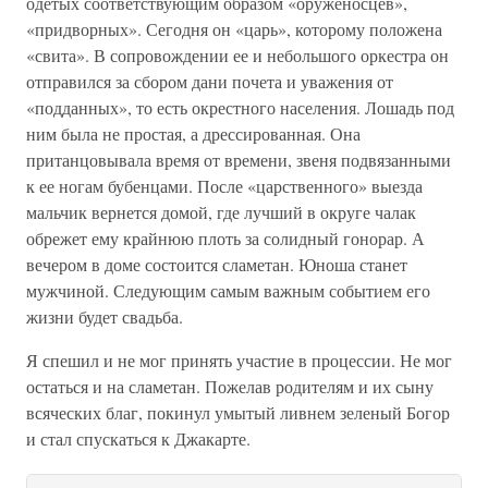
одетых соответствующим образом «оруженосцев»,
«придворных». Сегодня он «царь», которому положена
«свита». В сопровождении ее и небольшого оркестра он
отправился за сбором дани почета и уважения от
«подданных», то есть окрестного населения. Лошадь под
ним была не простая, а дрессированная. Она
пританцовывала время от времени, звеня подвязанными
к ее ногам бубенцами. После «царственного» выезда
мальчик вернется домой, где лучший в округе чалак
обрежет ему крайнюю плоть за солидный гонорар. А
вечером в доме состоится сламетан. Юноша станет
мужчиной. Следующим самым важным событием его
жизни будет свадьба.
Я спешил и не мог принять участие в процессии. Не мог
остаться и на сламетан. Пожелав родителям и их сыну
всяческих благ, покинул умытый ливнем зеленый Богор
и стал спускаться к Джакарте.