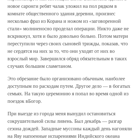
новое саронги ребят чалак уложил на пол рядком в
комнате общественного здания деревни, произнес
несколько фраз из Корана и ножом из «заговоренной
стали» молниеносно проделал операции. Никто даже не
вскрикнул, хотя и было довольно больно. Потом матери
переступили через своих сыновей трижды, показав, что
не сердятся на них за то, что они уходят от них во
взрослый мир. Завершился обряд обязательным в таких
случаях большим сламетаном.
Это обрезание было организовано обычным, наиболее
доступным по расходам путем. Другое дело — в богатых
семьях. На такую церемонию я попал во время одной из
поездок вБогор.
При выезде из города меня вынудил остановиться
сокрушительной силы ливень. Был декабрь — разгар
сезона дождей. Западные муссоны каждый день нагоняли
на Яву напоенные испарениями Индийского океана