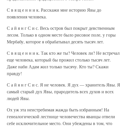
С в я щ е н н и к. Расскажи мне историю Явы до
появления человека.
С а й я н г С и с. Весь остров был покрыт девственным
лесом. Только в одном месте было рисовое поле, у горы
Мербабу, которое я обрабатывал десять тысяч лет.
С в я щ е н н и к. Так кто же ты? Человек ли? Не встречал
еще человека, который бы прожил столько тысяч лет.
Даже наби Адам жил только тысячу. Кто ты? Скажи
правду!
С а й я н г С и с. Я не человек. Я дух — хранитель Явы. Я
самый старый дух Явы, прародитель всех духов и всех
людей Явы.
Ох уж эта неистребимая жажда быть избранным! На
генеалогической лестнице человечества яванцы отвели
себе исключительное место. Они убеждены в том, что