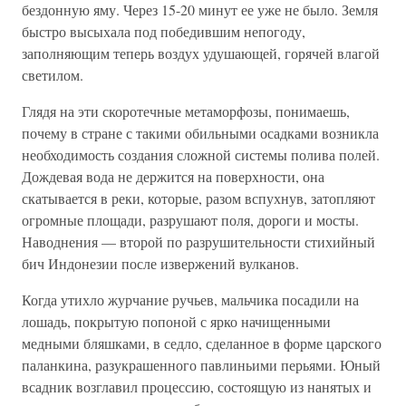
бездонную яму. Через 15-20 минут ее уже не было. Земля
быстро высыхала под победившим непогоду,
заполняющим теперь воздух удушающей, горячей влагой
светилом.
Глядя на эти скоротечные метаморфозы, понимаешь,
почему в стране с такими обильными осадками возникла
необходимость создания сложной системы полива полей.
Дождевая вода не держится на поверхности, она
скатывается в реки, которые, разом вспухнув, затопляют
огромные площади, разрушают поля, дороги и мосты.
Наводнения — второй по разрушительности стихийный
бич Индонезии после извержений вулканов.
Когда утихло журчание ручьев, мальчика посадили на
лошадь, покрытую попоной с ярко начищенными
медными бляшками, в седло, сделанное в форме царского
паланкина, разукрашенного павлиньими перьями. Юный
всадник возглавил процессию, состоящую из нанятых и