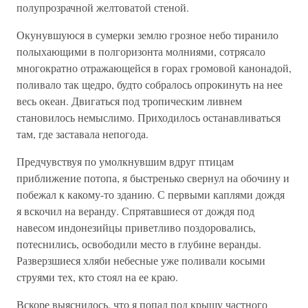
полупрозрачной желтоватой стеной.
Окунувшуюся в сумерки землю грозное небо тиранило
полыхающими в полгоризонта молниями, сотрясало
многократно отражающейся в горах громовой канонадой,
поливало так щедро, будто собралось опрокинуть на нее
весь океан. Двигаться под тропическим ливнем
становилось немыслимо. Приходилось останавливаться
там, где заставала непогода.
Предчувствуя по умолкнувшим вдруг птицам
приближение потопа, я быстренько свернул на обочину и
побежал к какому-то зданию. С первыми каплями дождя
я вскочил на веранду. Спрятавшиеся от дождя под
навесом индонезийцы приветливо поздоровались,
потеснились, освободили место в глубине веранды.
Разверзшиеся хляби небесные уже поливали косыми
струями тех, кто стоял на ее краю.
Вскоре выяснилось, что я попал под крышу частного