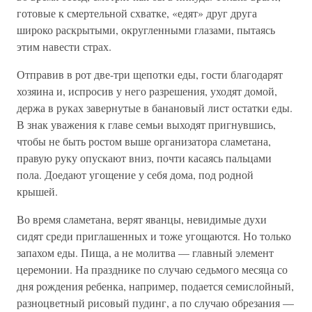
готовые к смертельной схватке, «едят» друг друга
широко раскрытыми, округленными глазами, пытаясь
этим навести страх.
Отправив в рот две-три щепотки еды, гости благодарят
хозяина и, испросив у него разрешения, уходят домой,
держа в руках завернутые в банановый лист остатки еды.
В знак уважения к главе семьи выходят пригнувшись,
чтобы не быть ростом выше организатора сламетана,
правую руку опускают вниз, почти касаясь пальцами
пола. Доедают угощение у себя дома, под родной
крышей.
Во время сламетана, верят яванцы, невидимые духи
сидят среди приглашенных и тоже угощаются. Но только
запахом еды. Пища, а не молитва — главный элемент
церемонии. На празднике по случаю седьмого месяца со
дня рождения ребенка, например, подается семислойный,
разноцветный рисовый пудинг, а по случаю обрезания —