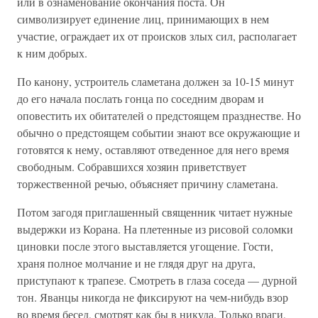
или в ознаменование окончания поста. Он
символизирует единение лиц, принимающих в нем
участие, ограждает их от происков злых сил, располагает
к ним добрых.
По канону, устроитель сламетана должен за 10-15 минут
до его начала послать гонца по соседним дворам и
оповестить их обитателей о предстоящем празднестве. Но
обычно о предстоящем событии знают все окружающие и
готовятся к нему, оставляют отведенное для него время
свободным. Собравшихся хозяин приветствует
торжественной речью, объясняет причину сламетана.
Потом загодя приглашенный священник читает нужные
выдержки из Корана. На плетенные из рисовой соломки
циновки после этого выставляется угощение. Гости,
храня полное молчание и не глядя друг на друга,
приступают к трапезе. Смотреть в глаза соседа — дурной
тон. Яванцы никогда не фиксируют на чем-нибудь взор
во время бесед, смотрят как бы в никуда. Только враги,