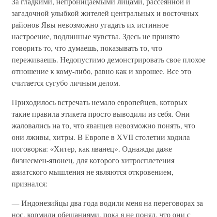
За гладкими, непроницаемыми лицами, рассеянной и
загадочной улыбкой жителей центральных и восточных
районов Явы невозможно угадать их истинное
настроение, подлинные чувства. Здесь не принято
говорить то, что думаешь, показывать то, что
переживаешь. Недопустимо демонстрировать свое плохое
отношение к кому-либо, равно как и хорошее. Все это
считается сугубо личным делом.
Приходилось встречать немало европейцев, которых
такие правила этикета просто выводили из себя. Они
жаловались на то, что яванцев невозможно понять, что
они лживы, хитры. В Европе в XVII столетии ходила
поговорка: «Хитер, как яванец». Однажды даже
бизнесмен-японец, для которого хитросплетения
азиатского мышления не являются откровением,
признался:
— Индонезийцы два года водили меня на переговорах за
нос, кормили обещаниями, пока я не понял, что они с