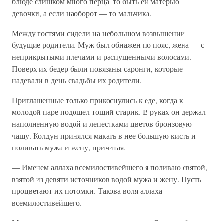
блюде слишком много перца, то быть ей матерью
девочки, а если наоборот — то мальчика.
Между гостями сидели на небольшом возвышении
будущие родители. Муж был обнажен по пояс, жена — с
неприкрытыми плечами и распущенными волосами.
Поверх их бедер были повязаны саронги, которые
надевали в день свадьбы их родители.
Приглашенные только прикоснулись к еде, когда к
молодой паре подошел тощий старик. В руках он держал
наполненную водой и лепестками цветов бронзовую
чашу. Колдун принялся макать в нее большую кисть и
поливать мужа и жену, причитая:
— Именем аллаха всемилостивейшего я поливаю святой,
взятой из девяти источников водой мужа и жену. Пусть
процветают их потомки. Такова воля аллаха
всемилостивейшего.