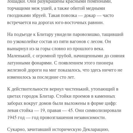
лошадки. Они разукрашены красными помпонами,
торчащими меж ушей, а также обитой медными
гвоздиками збруей. Такая повозка — докар — часто
встречается на дорогах юго-восточных равнин.
На подъезде к Блитару увидели паровозишко, тащивший
по узкоколейке состав из пяти вагонов с лесом. Он
вынырнул из-за горы словно из прошлого века.
Маленький, с огромной трубой, начищенными до сияния
латунными фонарями. С появлением этого пионера
железной дороги на миг показалось, что здесь ничего не
изменилось за последние сто лет.
К действительности вернул чистенький, утопающий в
цветах городок Блитар. Стойки проемов в каменных
заборах вокруг домов были выложены в форме цифр:
левая стойка — 19, правая — 45. Они символизировали
1945 год — год провозглашения независимости.
Сукарно, зачитавший историческую Декларацию,