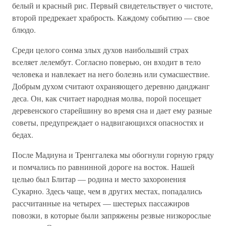
белый и красный рис. Первый свидетельствует о чистоте,
второй предрекает храбрость. Каждому событию — свое
блюдо.
Среди целого сонма злых духов наибольший страх
вселяет лелембут. Согласно поверью, он входит в тело
человека и навлекает на него болезнь или сумасшествие.
Добрым духом считают охраняющего деревню данджанг
деса. Он, как считает народная молва, порой посещает
деревенского старейшину во время сна и дает ему разные
советы, предупреждает о надвигающихся опасностях и
бедах.
После Мадиуна и Тренггалека мы обогнули горную гряду
и помчались по равнинной дороге на восток. Нашей
целью был Блитар — родина и место захоронения
Сукарно. Здесь чаще, чем в других местах, попадались
рассчитанные на четырех — шестерых пассажиров
повозки, в которые были запряжены резвые низкорослые