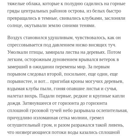
тяжелые облака, которые к полудню садились на горные
гряды центральных районов острова, из белых быстро
превращались в темные, свивались клубками, заслоняли
солнце, окутывали землю синими тенями.
Воздух становился удушливым, чувствовалось, как он
спрессовывается под давлением низко висящих туч.
Умолкали птицы, замирала листва на деревьях. Потом
легким, осторожным дуновением врывался ветерок в
замерший в ожидании перемены мир. За первым
порывом следовал второй, посильнее, еще один, еще
порывистее, и вот... пригибая кроны могучих деревьев,
вздымая клубы пыли, гоняя опавшие листья и сучья,
налетал вихрь. Падали первые, редкие и крупные капли
дождя. Затянувшееся от горизонта до горизонта
сплошной грозовой тучей небо разрывала ослепительная,
причудливо изломанная сетка молнии, гремел
оглушительный гром, и разом разражался такой ливень,
что низвергающиеся потоки воды казались сплошной