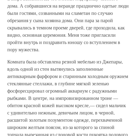
дома. А собравшиеся на веранде празднично одетые люди
были гостями, созванными на сламетан по случаю
обрезания у сына хозяина дома. Они пара за парой
скрывались в темном проеме дверей, где проходила, как
видно, основная церемония. Меня тоже пригласили
пройти внутрь и поздравить юношу со вступлением в
пору мужества.
Комната была обставлена резной мебелью из Джепары,
вдоль одной из стен вытянулись заполненные
антикварным фарфором и старинным холодным оружием
стеклянные стеллажи, в глубине мягкой зеленью
фосфоресцировал огромный аквариум с радужными
рыбками. В центре, на импровизированном троне —
обитом красной кожей высоком кресле,— сидел мальчик
с удивительно нежным, девичьим лицом, в черной,
расшитой золотым позументом одежде, перехваченной
широким желтым поясом, из-за которого за спиной
торчала вырезанная из слоновой кости рукоятка родового