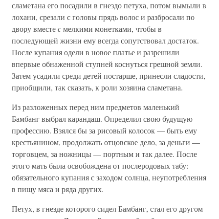
сламетана его посадили в гнездо петуха, потом вымыли в
лохани, срезали с головы прядь волос и разбросали по
двору вместе
с
мелкими монетками, чтобы в
последующей жизни ему всегда сопутствовал достаток.
После купания одели в новое платье и разрешили
впервые обнаженной ступней коснуться грешной земли.
Затем усадили среди детей постарше, принесли сладости,
приобщили, так сказать, к роли хозяина сламетана.
Из разложенных перед ним предметов маленький
Бамбанг выбрал карандаш. Определил свою будущую
профессию. Взялся бы за рисовый колосок — быть ему
крестьянином, продолжать отцовское дело, за деньги —
торговцем, за ножницы — портным и так далее. После
этого мать была освобождена от послеродовых табу:
обязательного купания с заходом солнца, неупотребления
в пищу мяса и ряда других.
Петух, в гнезде которого сидел Бамбанг, стал его другом