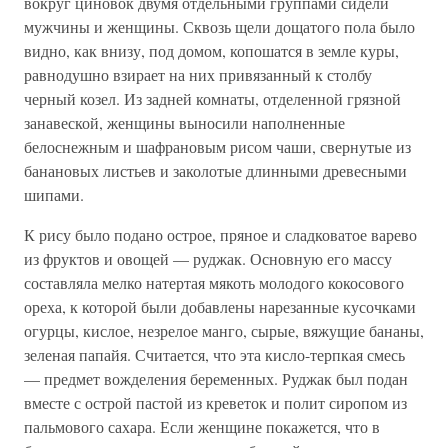
вокруг циновок двумя отдельными группами сидели
мужчины и женщины. Сквозь щели дощатого пола было
видно, как внизу, под домом, копошатся в земле куры,
равнодушно взирает на них привязанный к столбу
черный козел. Из задней комнаты, отделенной грязной
занавеской, женщины выносили наполненные
белоснежным и шафрановым рисом чаши, свернутые из
банановых листьев и заколотые длинными древесными
шипами.
К рису было подано острое, пряное и сладковатое варево
из фруктов и овощей — руджак. Основную его массу
составляла мелко натертая мякоть молодого кокосового
ореха, к которой были добавлены нарезанные кусочками
огурцы, кислое, незрелое манго, сырые, вяжущие бананы,
зеленая папайя. Считается, что эта кисло-терпкая смесь
— предмет вожделения беременных. Руджак был подан
вместе с острой пастой из креветок и полит сиропом из
пальмового сахара. Если женщине покажется, что в