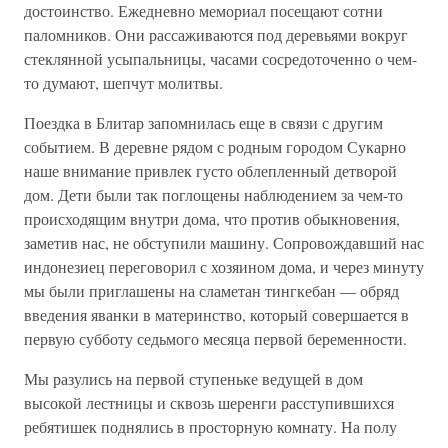
достоинство. Ежедневно мемориал посещают сотни
паломников. Они рассаживаются под деревьями вокруг
стеклянной усыпальницы, часами сосредоточенно о чем-
то думают, шепчут молитвы.
Поездка в Блитар запомнилась еще в связи с другим
событием. В деревне рядом с родным городом Сукарно
наше внимание привлек густо облепленный детворой
дом. Дети были так поглощены наблюдением за чем-то
происходящим внутри дома, что против обыкновения,
заметив нас, не обступили машину. Сопровождавший нас
индонезиец переговорил с хозяином дома, и через минуту
мы были приглашены на сламетан тингкебан — обряд
введения яванки в материнство, который совершается в
первую субботу седьмого месяца первой беременности.
Мы разулись на первой ступеньке ведущей в дом
высокой лестницы и сквозь шеренги расступившихся
ребятишек поднялись в просторную комнату. На полу