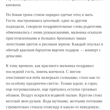
кинжала.
По бокам трона стояли нарядно одетые отец и мать.
Гости, выстроившись цепочкой, один за другим
подходили, говорили поздравительные слова родителям,
обменивались с ними рукокасаниями, мальчика осыпали
приготовленными в больших бронзовых чашах
лепестками цветов и рисовым зерном. Каждый опускал в
обитый красным бархатом ящичек подарок — конверт с
деньгами.
К тому времени, как красивого мальчика поздравил
последний гость, ливень кончился. С мигом
очистившегося неба засверкало солнышко, стало как-то
по-особому празднично-светло. Только вдали, в горах,
еще погромыхивало, еще прятались остатки грозовых
облаков. Воздух искрился водяной пылью. Кругом стоял
веселый звон ручьев. Вода мутными, желтыми потоками
стремительно стекала отовсюду в какую-то неведомую,