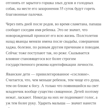
отгонять от зарытого горшка злых духов и голодных
собак, на месте его захоронения 35 суток будут гореть
благовонные палочки.
Через пять дней после родов, во время сламетана, папаша
сообщит соседям имя ребенка. Это не значит, что
новорожденный проносит его всю жизнь. Полстолетия
назад яванцы меняли имена после свадьбы, совершения
хаджа, болезни, по разным другим причинам и поводам.
Сейчас тоже поступают так, но реже. Сказывается
влияние становящегося все более строгим
государственного режима идентификации личности.
Яванские дети — привилегированное «сословие».
Считается, что, чем меньше ребенок, тем чище его душа,
тем он ближе к богу. А только что появившийся на свет
младенчик вообще существо священное. Детей поэтому
нежат, ласкают. Никогда на них не поднимают голос, а
уж тем более руку. Ударить малыша — значит нанести