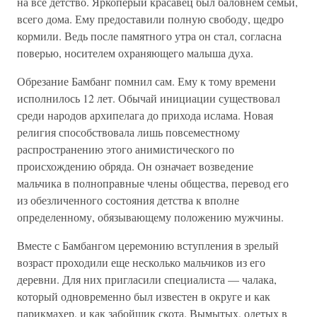
на все детство. Яркоперый красавец был баловнем семьи,
всего дома. Ему предоставили полную свободу, щедро
кормили. Ведь после памятного утра он стал, согласна
поверью, носителем охраняющего малыша духа.
Обрезание Бамбанг помнил сам. Ему к тому времени
исполнилось 12 лет. Обычай инициации существовал
среди народов архипелага до прихода ислама. Новая
религия способствовала лишь повсеместному
распространению этого анимистического по
происхождению обряда. Он означает возведение
мальчика в полноправные члены общества, перевод его
из обезличенного состояния детства к вполне
определенному, обязывающему положению мужчины.
Вместе с Бамбангом церемонию вступления в зрелый
возраст проходили еще несколько мальчиков из его
деревни. Для них пригласили специалиста — чалака,
который одновременно был известен в округе и как
парикмахер, и как забойщик скота. Вымытых, одетых в