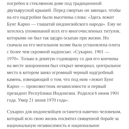
погребен в стеклянном доме под традиционной
двухъярусной крышей. Перед смертью он завещал, чтобы
на его надгробии были высечены слова: «Здесь лежит
Бунг Карно — глашатай индонезийского народа». Ему не
хотелось упоминаний всех его многочисленных титулов,
которыми он был так щедро осыпан при жизни. Но
сначала на его могильном холме была установлена плита
с более чем скромной надписью: «Сукарно. 1901 —
1970». Только в девятую годовщину со дня его кончины
на месте захоронения был открыт мемориал, центральное
место в котором занял огромный черный надгробный
камень, извещающий о том, что под ним «лежит Бунг
Карно — провозвестник независимости и первый
президент Республики Индонезии. Родился 6 июня 1901
года. Умер 21 июня 1970 года».
Сукарно для индонезийцев останется навечно человеком,
который всю свою жизнь посвятил священной борьбе за
национальную независимость и национальное