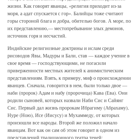
жизни. Как говорят яванцы, «религия приходит из-за
моря, а адат спускается с гор». Балийцы тоже считают
горы стороной блага и добра, обителью богов. А море, по
их представлению,— местопребывание злых демонов,
источник горя и несчастий.
Индийские религиозные доктрины и ислам среди
рисоводов Явы, Мадуры и Бали, став — каждое учение в
свое время — господствующими, не погасили
приверженности местных жителей к анимистическим
представлениям. Взять, к примеру, миф о происхождении
яванцев. Сначала, говорится в нем, были только двое —
наби (пророк) Адам и набу (пророчица) Кава (Ева). Они
родили сыновей, которых назвали Наби Сис и Сайянг
Сис. Первый дал жизнь пророкам Ибрагиму (Абрахаму),
Нуре (Ною), Исе (Иисусу) и Мухаммеду, от которых
произошли все народы. Второй же положил начало
яванцам. Вот как он сам об этом говорит в одном из
представлений традиционного театра теней: