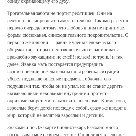
обиду охраняющему его духу.
Трогательная забота не портит ребятишек. Они на
редкость не капризны и самостоятельны. Такими растут в
первую очередь потому, что любовь к ним не принимает
формы сюсюканья, снисходительного покровительства. С
первого же дня они — равные члены человеческого
общежития, которых непозволительно ограничивать
враждебно звучащими: не смей! нельзя! не тронь! и так
далее. Яванка-мать постарается предупредить
возникновение нежелательных для ребенка ситуаций,
уберет подальше опасные предметы, обложит его
подушками так, чтобы он не упал, но не станет дергать
вызывающими невольный внутренний протест
окриками-запретами, наказывать шлепками. Кроме того,
взрослые берут детей повсюду с собой, сразу же вводят в
мир, который не делят на взрослый и детский.
Знакомый по Джакарте библиотекарь Бамбанг много
рассказывал мне о своем детстве. Он родился в деревне