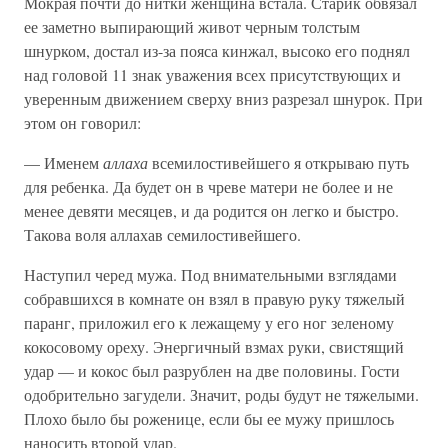
Мокрая почти до нитки женщина встала. Старик обвязал
ее заметно выпирающий живот черным толстым
шнурком, достал из-за пояса кинжал, высоко его поднял
над головой 11 знак уважения всех присутствующих и
уверенным движением сверху вниз разрезал шнурок. При
этом он говорил:
— Именем
аллаха
всемилостивейшего я открываю путь
для ребенка. Да будет он в чреве матери не более и не
менее девяти месяцев, и да родится он легко и быстро.
Такова воля аллахав семилостивейшего.
Наступил черед мужа. Под внимательными взглядами
собравшихся в комнате он взял в правую руку тяжелый
паранг, приложил его к лежащему у его ног зеленому
кокосовому ореху. Энергичный взмах руки, свистящий
удар — и кокос был разрублен на две половины. Гости
одобрительно загудели. Значит, роды будут не тяжелыми.
Плохо было бы роженице, если бы ее мужу пришлось
наносить второй удар.