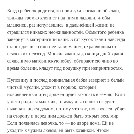
Когда ребенок родится, то повитуха, согласно обычаю,
трижды громко хлопнет над ним в ладоши, чтобы
младенец, раз испугавшись, в дальнейшей жизни не
страшился никаких неожиданностей. Обмытого ребенка
завернут в материнский каин. Этот кусок ткани навсегда
станет для него или нее талисманом, охраняющим от
всяческих невзгод. Многие яванцы до конца дней хранят
священную материнскую юбку, обтирают ею лицо во
время болезни, кладут под подушку при неприятностях.
Пуповину и послед повивальная бабка завернет в белый
чистый муслин, уложит в горшок, который
новоявленный отец должен будет закопать в землю. Если
у него родился мальчик, то ямку для горшка следует
выкопать перед домом, потому что тот, повзрослев, уйдет
на сторону и перед ним должен быть открыт весь мир.
Если появилась девочка, то — во дворе дома. Ей не
уходить к чужим людям, ей быть хозяйкой. Чтобы