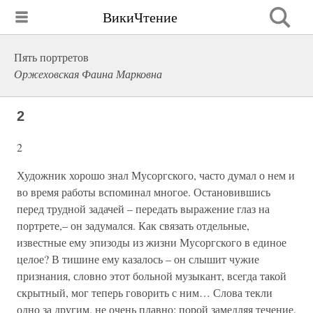
ВикиЧтение
Пять портретов
Оржеховская Фаина Марковна
2
2
Художник хорошо знал Мусоргского, часто думал о нем и
во время работы вспоминал многое. Остановившись
перед трудной задачей – передать выражение глаз на
портрете,– он задумался. Как связать отдельные,
известные ему эпизоды из жизни Мусоргского в единое
целое? В тишине ему казалось – он слышит чужие
признания, словно этот больной музыкант, всегда такой
скрытный, мог теперь говорить с ним… Слова текли
одно за другим, не очень плавно: порой замедляя течение,