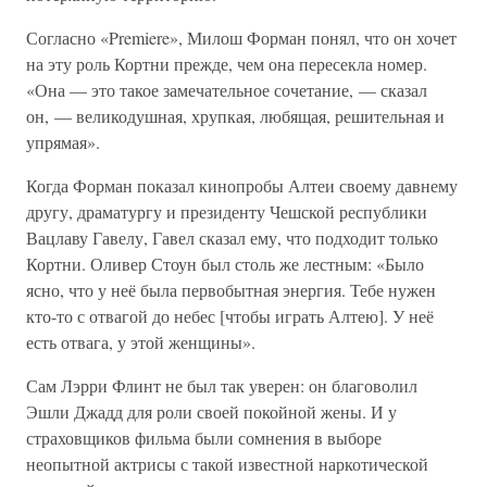
Согласно «Premiere», Милош Форман понял, что он хочет
на эту роль Кортни прежде, чем она пересекла номер.
«Она — это такое замечательное сочетание, — сказал
он, — великодушная, хрупкая, любящая, решительная и
упрямая».
Когда Форман показал кинопробы Алтеи своему давнему
другу, драматургу и президенту Чешской республики
Вацлаву Гавелу, Гавел сказал ему, что подходит только
Кортни. Оливер Стоун был столь же лестным: «Было
ясно, что у неё была первобытная энергия. Тебе нужен
кто-то с отвагой до небес [чтобы играть Алтею]. У неё
есть отвага, у этой женщины».
Сам Лэрри Флинт не был так уверен: он благоволил
Эшли Джадд для роли своей покойной жены. И у
страховщиков фильма были сомнения в выборе
неопытной актрисы с такой известной наркотической