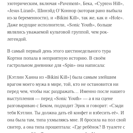
эзотерическим, включая «Pavement», Бека, «Cypress Hill»,
«Jesus Lizard», Шинэйд О`Коннор (которая рано выбыла
из-за беременности), и «Bikini Kill», так же, как и «Hole».
Даже ведущие исполнители, «Sonic Youth», больше
являлись уважаемой культовой группой, чем рок-
легендой.
В самый первый день этого шестинедельного тура
Кортни попала в неприятную историю. В своём
гастрольном дневнике для «Spin» она написала:
[Кэтлин Ханна из «Bikini Kill»] была самым злейшим
врагом моего мужа в мире, той, кто не остановится ни
перед чем, чтобы нас раздражать… Именно после нашего
выступления — перед «Sonic Youth» — а я на сцене
разговариваю с Беком, подходит Эрик и говорит: «Сзади
тебя Кэтлин. Ты должна дать ей конфет и взбесить её». И
она была там, типа ухмыляясь мне. Я бросила на пол свой
свитер, а она типа прошептала: «Где ребёнок? В туалете с