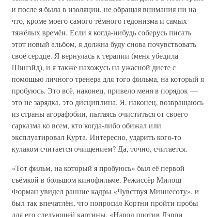
и после я была в изоляции, не обращая внимания ни на
что, кроме моего самого тёмного гедонизма и самых
тяжёлых времён. Если я когда-нибудь соберусь писать
этот новый альбом, я должна буду снова почувствовать
своё сердце. Я вернулась к терапии (меня убедила
Шинэйд), и я также нахожусь на ужасной диете с
помощью личного тренера для того фильма, на который я
пробуюсь. Это всё, наконец, привело меня в порядок —
это не зарядка, это дисциплина. Я, наконец, возвращаюсь
из страны агорафобии, пытаясь очиститься от своего
сарказма ко всем, кто когда-либо обижал или
эксплуатировал Курта. Интересно, ударить кого-то
кулаком считается очищением? Да, точно, считается.
«Тот фильм, на который я пробуюсь» был её первой
съёмкой в большом кинофильме. Режиссёр Милош
Форман увидел ранние кадры «Чувствуя Миннесоту», и
был так впечатлён, что попросил Кортни пройти пробы
для его следующей картины. «Народ против Лэрри