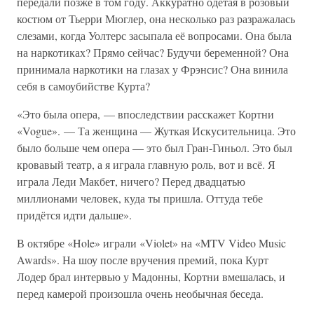
передали позже в том году. Аккуратно одетая в розовый
костюм от Тьерри Мюглер, она несколько раз разражалась
слезами, когда Уолтерс засыпала её вопросами. Она была
на наркотиках? Прямо сейчас? Будучи беременной? Она
принимала наркотики на глазах у Фрэнсис? Она винила
себя в самоубийстве Курта?
«Это была опера, — впоследствии расскажет Кортни
«Vogue». — Та женщина — Жуткая Искусительница. Это
было больше чем опера — это был Гран-Гиньол. Это был
кровавый театр, а я играла главную роль, вот и всё. Я
играла Леди Макбет, ничего? Перед двадцатью
миллионами человек, куда ты пришла. Оттуда тебе
придётся идти дальше».
В октябре «Hole» играли «Violet» на «MTV Video Music
Awards». На шоу после вручения премий, пока Курт
Лодер брал интервью у Мадонны, Кортни вмешалась, и
перед камерой произошла очень необычная беседа.