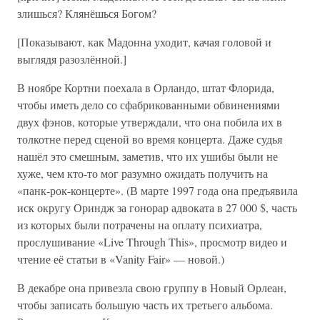
злишься? Клянёшься Богом?
[Показывают, как Мадонна уходит, качая головой и
выглядя разозлённой.]
В ноябре Кортни поехала в Орландо, штат Флорида,
чтобы иметь дело со сфабрикованными обвинениями
двух фэнов, которые утверждали, что она побила их в
толкотне перед сценой во время концерта. Даже судья
нашёл это смешным, заметив, что их ушибы были не
хуже, чем кто-то мог разумно ожидать получить на
«панк-рок-концерте». (В марте 1997 года она предъявила
иск округу Ориндж за гонорар адвоката в 27 000 $, часть
из которых были потрачены на оплату психиатра,
прослушивание «Live Through This», просмотр видео и
чтение её статьи в «Vanity Fair» — новой.)
В декабре она привезла свою группу в Новый Орлеан,
чтобы записать большую часть их третьего альбома.