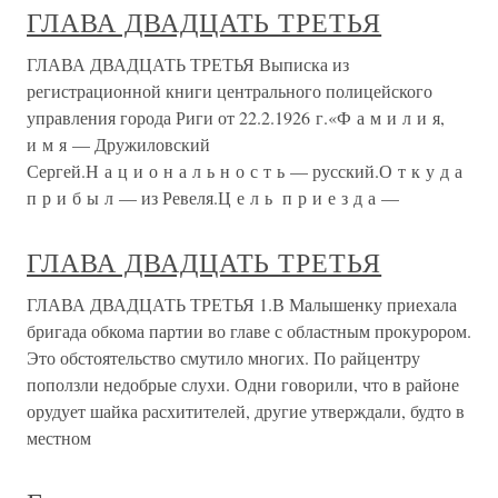
ГЛАВА ДВАДЦАТЬ ТРЕТЬЯ
ГЛАВА ДВАДЦАТЬ ТРЕТЬЯ Выписка из
регистрационной книги центрального полицейского
управления города Риги от 22.2.1926 г.«Ф а м и л и я,
и м я — Дружиловский
Сергей.Н а ц и о н а л ь н о с т ь — русский.О т к у д а
п р и б ы л — из Ревеля.Ц е л ь п р и е з д а —
ГЛАВА ДВАДЦАТЬ ТРЕТЬЯ
ГЛАВА ДВАДЦАТЬ ТРЕТЬЯ 1.В Малышенку приехала
бригада обкома партии во главе с областным прокурором.
Это обстоятельство смутило многих. По райцентру
поползли недобрые слухи. Одни говорили, что в районе
орудует шайка расхитителей, другие утверждали, будто в
местном