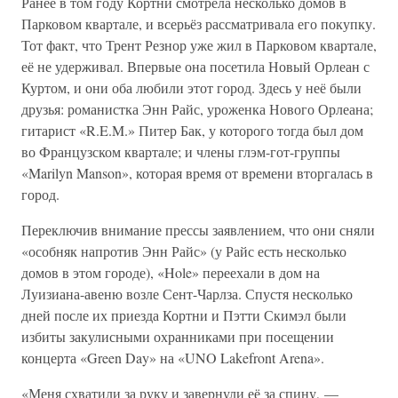
Ранее в том году Кортни смотрела несколько домов в
Парковом квартале, и всерьёз рассматривала его покупку.
Тот факт, что Трент Резнор уже жил в Парковом квартале,
её не удерживал. Впервые она посетила Новый Орлеан с
Куртом, и они оба любили этот город. Здесь у неё были
друзья: романистка Энн Райс, уроженка Нового Орлеана;
гитарист «R.E.M.» Питер Бак, у которого тогда был дом
во Французском квартале; и члены глэм-гот-группы
«Marilyn Manson», которая время от времени вторгалась в
город.
Переключив внимание прессы заявлением, что они сняли
«особняк напротив Энн Райс» (у Райс есть несколько
домов в этом городе), «Hole» переехали в дом на
Луизиана-авеню возле Сент-Чарлза. Спустя несколько
дней после их приезда Кортни и Пэтти Скимэл были
избиты закулисными охранниками при посещении
концерта «Green Day» на «UNO Lakefront Arena».
«Меня схватили за руку и завернули её за спину, —