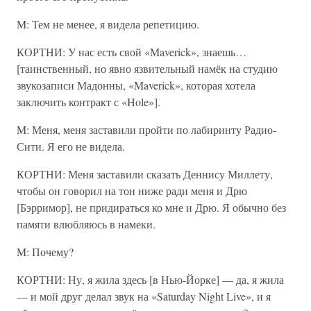
M: Тем не менее, я видела репетицию.
КОРТНИ: У нас есть свой «Maverick», знаешь…
[таинственный, но явно язвительный намёк на студию
звукозаписи Мадонны, «Maverick», которая хотела
заключить контракт с «Hole»].
M: Меня, меня заставили пройти по лабиринту Радио-
Сити. Я его не видела.
КОРТНИ: Меня заставили сказать Деннису Миллету,
чтобы он говорил на тон ниже ради меня и Дрю
[Бэрримор], не придираться ко мне и Дрю. Я обычно без
памяти влюбляюсь в намеки.
M: Почему?
КОРТНИ: Ну, я жила здесь [в Нью-Йорке] — да, я жила
— и мой друг делал звук на «Saturday Night Live», и я