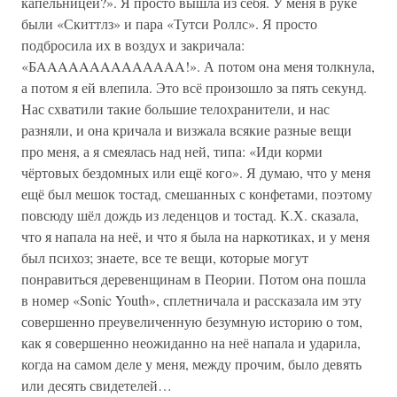
капельницей?». Я просто вышла из себя. У меня в руке
были «Скиттлз» и пара «Тутси Роллс». Я просто
подбросила их в воздух и закричала:
«БAAAAAAAAAAAAAA!». А потом она меня толкнула,
а потом я ей влепила. Это всё произошло за пять секунд.
Нас схватили такие большие телохранители, и нас
разняли, и она кричала и визжала всякие разные вещи
про меня, а я смеялась над ней, типа: «Иди корми
чёртовых бездомных или ещё кого». Я думаю, что у меня
ещё был мешок тостад, смешанных с конфетами, поэтому
повсюду шёл дождь из леденцов и тостад. К.Х. сказала,
что я напала на неё, и что я была на наркотиках, и у меня
был психоз; знаете, все те вещи, которые могут
понравиться деревенщинам в Пеории. Потом она пошла
в номер «Sonic Youth», сплетничала и рассказала им эту
совершенно преувеличенную безумную историю о том,
как я совершенно неожиданно на неё напала и ударила,
когда на самом деле у меня, между прочим, было девять
или десять свидетелей…