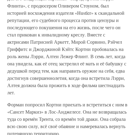
Флинта», с продюсером Оливером Стоуном, был
историей восхождения издателя «Hustler» к скандальной
репутации, его судебного процесса против цензуры и
последующего покушения на его жизнь, после чего он
стал прикован к инвалидному креслу. Вместе с
актрисами Патрисией Аркетт, Мирой Сорвино, Рэйчел
Гриффитс и Джорджиной Кэйтс Кортни пробовалась на
роль жены Лэрри, Алтеи Лежер Флинт. В семь лет, когда
она увидела, как её отец застрелил её мать и её бабушку с
дедушкой перед тем, как направить оружие на себя, едва
достигнув совершеннолетия, когда она встретила Лэрри,
Алтея должна была прожить в ходе фильма шестнадцать
лет.
Форман попросил Кортни приехать и встретиться с ним в
«Сансет Маркиз» в Лос-Анджелесе. Она не возвращалась
туда со времён Трента, со времён той драки. Она собрала
всю свою силу, всё своё обаяние и намеревалась вернуть
потерянную территорию.