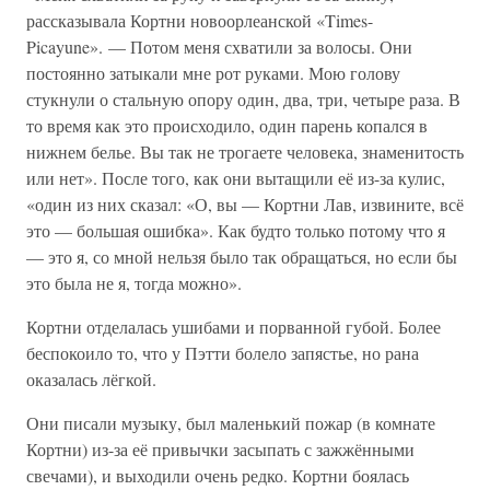
рассказывала Кортни новоорлеанской «Times-
Picayune». — Потом меня схватили за волосы. Они
постоянно затыкали мне рот руками. Мою голову
стукнули о стальную опору один, два, три, четыре раза. В
то время как это происходило, один парень копался в
нижнем белье. Вы так не трогаете человека, знаменитость
или нет». После того, как они вытащили её из-за кулис,
«один из них сказал: «О, вы — Кортни Лав, извините, всё
это — большая ошибка». Как будто только потому что я
— это я, со мной нельзя было так обращаться, но если бы
это была не я, тогда можно».
Кортни отделалась ушибами и порванной губой. Более
беспокоило то, что у Пэтти болело запястье, но рана
оказалась лёгкой.
Они писали музыку, был маленький пожар (в комнате
Кортни) из-за её привычки засыпать с зажжёнными
свечами), и выходили очень редко. Кортни боялась