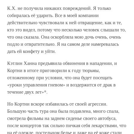
К.Х. не получила никаких повреждений. Я только
собиралась её ударить. Все в моей компании
действительно чувствовали к ней отвращение, как и те,
кто это видел, потому что несколько человек слышали то,
что она сказала. Она оскорбляла мою дочь очень, очень
подло и отвратительно. Я на самом деле намеревалась
дать ей конфету и уйти.
Кэтлин Ханна предъявила обвинения в нападении, и
Кортни в итоге приговорили к году тюрьмы,
отложенному при условии, что она будет посещать
«уроки управления гневом» и воздержится от драк в
течение двух лет»*.
Но Кортни вскоре избавилась от своей агрессии.
Большую часть тура она была подавлена, много спала,
смотрела фильмы на заднем сиденье своего автобуса,
после концертов так сильно пичкая себя лекарствами, что
на её одежде, постельном белье и даже на её коже стали