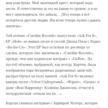
моя алая буква. Мой маленький крест, который надо
нести. Я ответственна за это на каком-то уровне, и я не
могу притворяться, что забыла… [Но] теперь я всё
испортила другим людям. Им всем теперь нужно сдавать
анализы».
Той осенью «Caroline Records» выпустили «Ask For It»,
EP «Hole» из живых песен и сессий Джона Пила с Радио
«Би-Би-Си». Этот EP был остатком по договору от
сделки, которую они заключили с «Caroline Records»,
прежде, чем они подписали контракт с «Geffen». На
пустой обложке, выбранной, как всегда, Кортни, была
изображена пара бескровных разрезанных запястий,
распростёртых на полу ванной. «Ask For It» включал
каверы песен «Velvet Underground», «Wipers», «Germs» и
даже «Beat Happening» Кэлвина Джонсона, отчасти в
полудружеском «пошли вы на…».
Кортни снимала интервью с Барбарой Уолтерс, которое