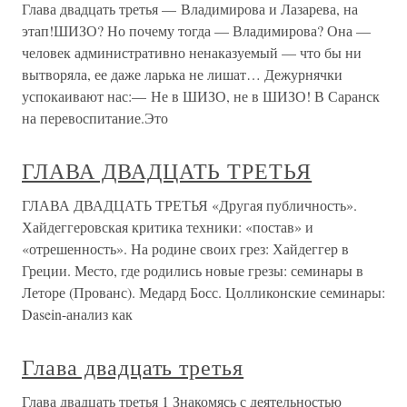
Глава двадцать третья — Владимирова и Лазарева, на
этап!ШИЗО? Но почему тогда — Владимирова? Она —
человек административно ненаказуемый — что бы ни
вытворяла, ее даже ларька не лишат… Дежурнячки
успокаивают нас:— Не в ШИЗО, не в ШИЗО! В Саранск
на перевоспитание.Это
ГЛАВА ДВАДЦАТЬ ТРЕТЬЯ
ГЛАВА ДВАДЦАТЬ ТРЕТЬЯ «Другая публичность».
Хайдеггеровская критика техники: «постав» и
«отрешенность». На родине своих грез: Хайдеггер в
Греции. Место, где родились новые грезы: семинары в
Леторе (Прованс). Медард Босс. Цолликонские семинары:
Dasein-анализ как
Глава двадцать третья
Глава двадцать третья 1 Знакомясь с деятельностью