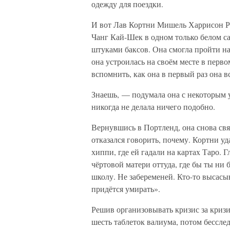
одежду для поездки.
И вот Лав Кортни Мишель Харрисон Р
Чанг Кай-Шек в одном только белом са
штуками баксов. Она смогла пройти на 
она устроилась на своём месте в первом
вспомнить, как она в первый раз она 
Знаешь, — подумала она с некоторым 
никогда не делала ничего подобно.
Вернувшись в Портленд, она снова связ
отказался говорить, почему. Кортни уд
хиппи, где ей гадали на картах Таро. 
чёртовой матери оттуда, где бы ты ни
школу. Не забеременей. Кто-то высасыва
придётся умирать».
Решив организовывать кризис за кризи
шесть таблеток валиума, потом бессле