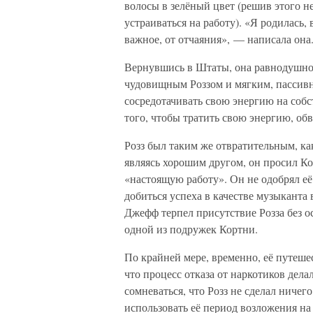
волосы в зелёный цвет (решив этого не
устраиваться на работу). «Я родилась, 
важное, от отчаяния», — написала она
Вернувшись в Штаты, она равнодушно
чудовищным Роззом и мягким, пассивн
сосредотачивать свою энергию на собс
того, чтобы тратить свою энергию, об
Розз был таким же отвратительным, как
являясь хорошим другом, он просил Ко
«настоящую работу». Он не одобрял её
добиться успеха в качестве музыканта 
Джефф терпел присутствие Розза без о
одной из подружек Кортни.
По крайней мере, временно, её путешес
что процесс отказа от наркотиков дел
сомневаться, что Розз не сделал ничег
использовать её период возложения на