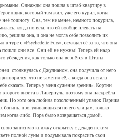
аркоманы. Однажды она пошла в штаб-квартиру в
Героинщик, который там жил, уже его курил, когда
у неё тошноту. Она, тем не менее, немного покурила,
илась, когда поняла, что ей вообще плевать на
, решила она, и она не могла себе позволить их
в туре с «Psychedelic Furs», осуждал её за то, что она
 пошли они все! Они ей не нужны! Теперь ей надо
го убеждения, как только она вернётся в Штаты.
онец, столкнулась с Джулианом, она получила от него
итворился, что не заметил её, а когда она встала
тебе сказать. Теперь у меня сужение зрения». Кортни
го второго визита в Ливерпуль, поэтому она наскребла
ариж. Но хотя она любила позолоченный упадок Парижа
х богинь, прогуливающихся по его улицам, только
 чем когда-либо. Пора было возвращаться домой.
 свою записную книжку открытку с декадентским
свете полной луны и подумывала покрасить свои