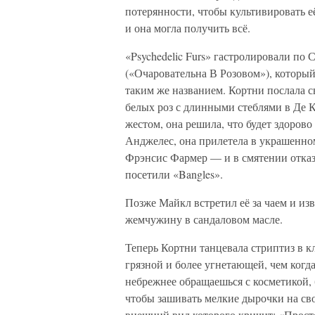
потерянности, чтобы культивировать её
и она могла получить всё.
«Psychedelic Furs» гастролировали по 
(«Очаровательна В Розовом»), которы
таким же названием. Кортни послала
белых роз с длинными стеблями в Де 
жестом, она решила, что будет здорово
Анджелес, она прилетела в украшенном
Фрэнсис Фармер — и в смятении отказа
посетили «Bangles».
Позже Майкл встретил её за чаем и из
жемчужину в сандаловом масле.
Теперь Кортни танцевала стриптиз в кл
грязной и более угнетающей, чем когд
небрежнее обращаешься с косметикой, 
чтобы зашивать мелкие дырочки на св
внешний вид которого кричит: «Просто 