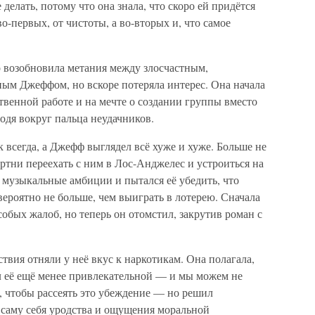
 делать, потому что она знала, что скоро ей придётся
во-первых, от чистоты, а во-вторых и, что самое
.
 возобновила метания между злосчастным,
ым Джеффом, но вскоре потеряла интерес. Она начала
твенной работе и на мечте о создании группы вместо
водя вокруг пальца неудачников.
 всегда, а Джефф выглядел всё хуже и хуже. Больше не
ртни переехать с ним в Лос-Анджелес и устроиться на
 музыкальные амбиции и пытался её убедить, что
вероятно не больше, чем выиграть в лотерею. Сначала
собых жалоб, но теперь он отомстил, закрутив роман с
твия отняли у неё вкус к наркотикам. Она полагала,
ал её ещё менее привлекательной — и мы можем не
о, чтобы рассеять это убеждение — но решил
 саму себя уродства и ощущения моральной