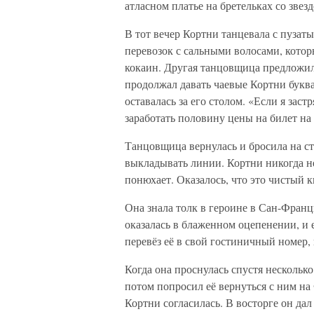
атласном платье на бретельках со звез
В тот вечер Кортни танцевала с пуз
перевозок с сальными волосами, которы
кокаин. Другая танцовщица предложила
продолжал давать чаевые Кортни буква
оставалась за его столом. «Если я зас
заработать половину цены на билет на 
Танцовщица вернулась и бросила на ст
выкладывать линии. Кортни никогда н
понюхает. Оказалось, что это чистый 
Она знала толк в героине в Сан-Франци
оказалась в блаженном оцепенении, и е
перевёз её в свой гостиничный номер, 
Когда она проснулась спустя несколько
потом попросил её вернуться с ним на
Кортни согласилась. В восторге он дал