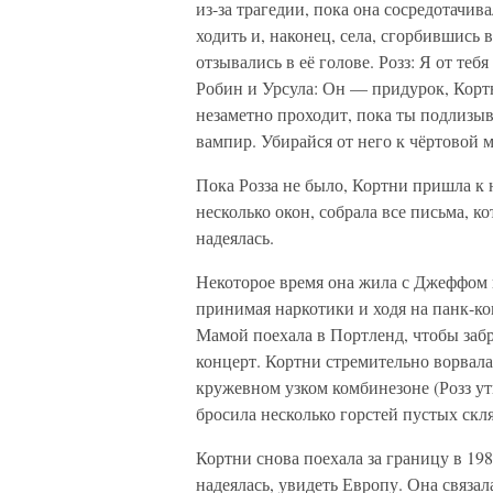
из-за трагедии, пока она сосредотачива
ходить и, наконец, села, сгорбившись 
отзывались в её голове. Розз: Я от теб
Робин и Урсула: Он — придурок, Корт
незаметно проходит, пока ты подлизыв
вампир. Убирайся от него к чёртовой м
Пока Розза не было, Кортни пришла к 
несколько окон, собрала все письма, к
надеялась.
Некоторое время она жила с Джеффом 
принимая наркотики и ходя на панк-к
Мамой поехала в Портленд, чтобы забра
концерт. Кортни стремительно ворвала
кружевном узком комбинезоне (Розз ут
бросила несколько горстей пустых скля
Кортни снова поехала за границу в 198
надеялась, увидеть Европу. Она связал