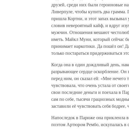
друзей, среди них были героиновые н
Ливерпуле, чтобы купить два грамма. 
пришла Кортни, и этот запах вызывал 
словив невероятный кайф, и вдруг изум
мужчин. Отношения мешают честолюбию
иметь. Майкл Муни, который сейчас был 
принимает наркотики. Да пошёл он! Да
только постараться придерживаться это
Когда она в один дождливый день, нак
разрывающее сердце оскорбление. Он пр
перед ним, он сказал ей: «Мне нечего 
чувствовала, что очень устала от свое
свои последние деньги и поехала в П
сам по себе, тысячи грациозных модны
заставили её чувствовать себя бодрее,
Напоследок в Париже она приклеила в
поэтом Артюром Рембо, искупалась в 