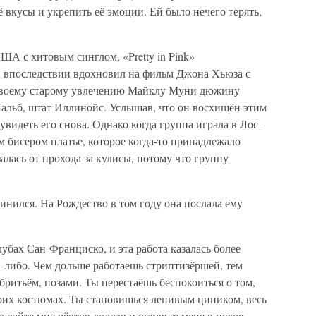
 вкусы и укрепить её эмоции. Ей было нечего терять,
США с хитовым синглом, «Pretty in Pink»
й впоследствии вдохновил на фильм Джона Хьюза с
 своему старому увлечению Майклу Муни дюжину
Кальб, штат Иллинойс. Услышав, что он восхищён этим
 увидеть его снова. Однако когда группа играла в Лос-
 бисером платье, которое когда-то принадлежало
лась от прохода за кулисы, потому что группу
винился. На Рождество в том году она послала ему
убах Сан-Франциско, и эта работа казалась более
а-либо. Чем дольше работаешь стриптизёршей, тем
бритьём, позами. Ты перестаёшь беспокоиться о том,
оих костюмах. Ты становишься ленивым циником, весь
дайте мне чёртов доллар и оставьте меня в покое,