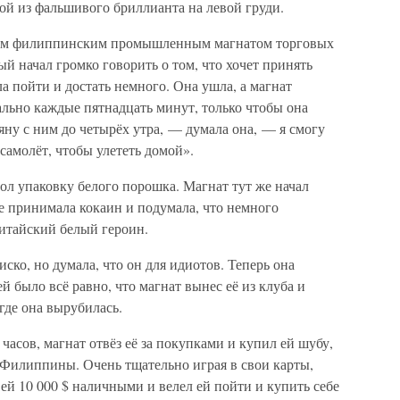
дой из фальшивого бриллианта на левой груди.
атым филиппинским промышленным магнатом торговых
й начал громко говорить о том, что хочет принять
 пойти и достать немного. Она ушла, а магнат
льно каждые пятнадцать минут, только чтобы она
тряну с ним до четырёх утра, — думала она, — я смогу
самолёт, чтобы улететь домой».
ол упаковку белого порошка. Магнат тут же начал
е принимала кокаин и подумала, что немного
китайский белый героин.
ско, но думала, что он для идиотов. Теперь она
й было всё равно, что магнат вынес её из клуба и
где она вырубилась.
 часов, магнат отвёз её за покупками и купил ей шубу,
 Филиппины. Очень тщательно играя в свои карты,
 ей 10 000 $ наличными и велел ей пойти и купить себе