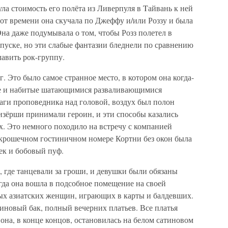
а стоимость его полёта из Ливерпуля в Tайвань к ней
я от времени она скучала по Джеффу и/или Роззу и была
Она даже подумывала о том, чтобы Розз полетел в
отпуске, но эти слабые фантазии бледнели по сравнению
лавить рок-группу.
. Это было самое странное место, в котором она когда-
ие и набитые шатающимися разваливающимися
лаги проповедника над головой, воздух был полон
изёрши принимали героин, и эти способы казались
х. Это немного походило на встречу с компанией
 крошечном гостиничном номере Кортни без окон была
ек и бобовый пуф.
, где танцевали за гроши, и девушки были обязаны
огда она вошла в подсобное помещение на своей
ых азиатских женщин, играющих в карты и балдевших.
зиновый бак, полный вечерних платьев. Все платья
она, в конце концов, остановилась на белом сатиновом