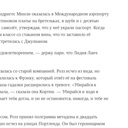
одригес Минли оказалась в Международном аэропорту
тиновом платье на бретельках, в шубе и с десятью
самолёт, утверждая, что у неё украли паспорт. Когда
 классе со стаканом вина, что-то заставило её
встретилась с Джулианом.
удовлетворением, — держу пари, что Лидия Ланч
алась со старой компанией. Розз исчез из вида, но
алилась к Фрэнку, который отвёз её на фестиваль
Глаза гадалки расширились в тревоге. «Убирайся к
 была, — сказала она Кортни. — Убирайся и ходи в
ет тебя дотла, и он не остановится, никогда, и тебе не
сом, Розз принял полграмма метадона и двадцать
дно исчез на улицах Портленда. Он был героинщиком