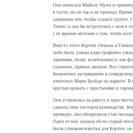
Она написала Майклу Муни и прикинул
в гости, но он так и не приехал. Врем
одержима тем, чтобы создать группу. 
Токио, и она бы встретилась с ним в 
с её яркими мечтами о том, чтобы возг
Вместо этого Кортни сбежала в Гонконг
либо была, улицы клаустрофобно узк
зданиями, бельё, колеблющееся, как ф
странных, пряных запахов. Все стрипт
бесконечно застрявшими в семидесяты
азиатских Марш Брэйди на наркоте. В
круглая кровать с простынями в горош
Она устроилась на работу в одно место
сдавать свои паспорта руководству. К
премьере, она обнаружила стаю молод
Один из них указала ей на старый бен
были слишком коротки для Кортни, но 