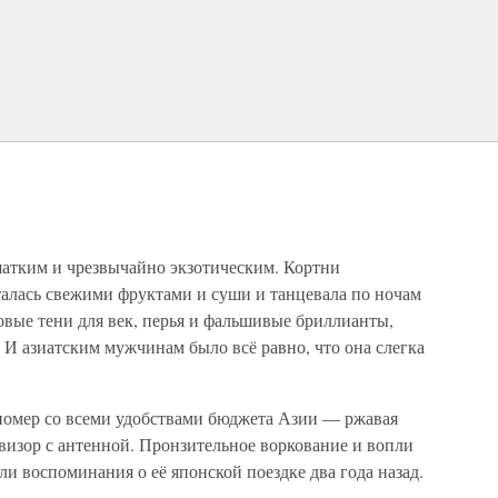
атким и чрезвычайно экзотическим. Кортни
талась свежими фруктами и суши и танцевала по ночам
овые тени для век, перья и фальшивые бриллианты,
 И азиатским мужчинам было всё равно, что она слегка
номер со всеми удобствами бюджета Азии — ржавая
евизор с антенной. Пронзительное воркование и вопли
ли воспоминания о её японской поездке два года назад.