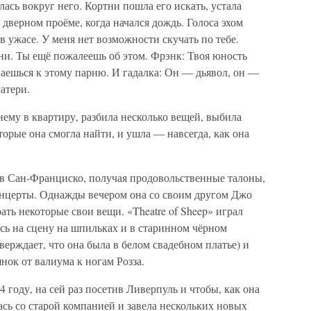
лась вокруг него. Кортни пошла его искать, устала
в дверном проёме, когда начался дождь. Голоса эхом
я в ужасе. У меня нет возможности скучать по тебе.
ни. Ты ещё пожалеешь об этом. Фрэнк: Твоя юность
аешься к этому парню. И гадалка: Он — дьявол, он —
атери.
нему в квартиру, разбила несколько вещей, выбила
оторые она смогла найти, и ушла — навсегда, как она
в Сан-Франциско, получая продовольственные талоны,
онцерты. Однажды вечером она со своим другом Джо
ть некоторые свои вещи. «Theatre of Sheep» играл
сь на сцену на шпильках и в старинном чёрном
верждает, что она была в белом свадебном платье) и
нок от валиума к ногам Розза.
4 году, на сей раз посетив Ливерпуль и чтобы, как она
ась со старой компанией и завела нескольких новых