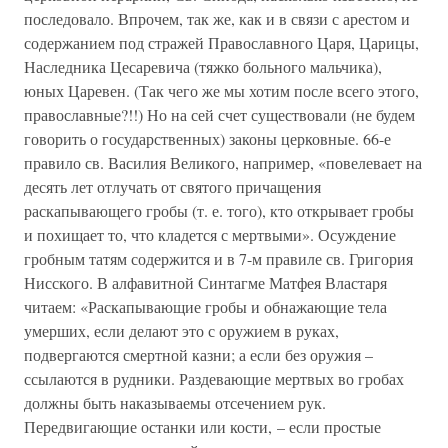
последовало. Впрочем, так же, как и в связи с арестом и
содержанием под стражей Православного Царя, Царицы,
Наследника Цесаревича (тяжко больного мальчика),
юных Царевен. (Так чего же мы хотим после всего этого,
православные?!!) Но на сей счет существовали (не будем
говорить о государственных) законы церковные. 66-е
правило св. Василия Великого, например, «повелевает на
десять лет отлучать от святого причащения
раскапывающего гробы (т. е. того), кто открывает гробы
и похищает то, что кладется с мертвыми». Осуждение
гробным татям содержится и в 7-м правиле св. Григория
Нисского. В алфавитной Синтагме Матфея Властаря
читаем: «Раскапывающие гробы и обнажающие тела
умерших, если делают это с оружием в руках,
подвергаются смертной казни; а если без оружия –
ссылаются в рудники. Раздевающие мертвых во гробах
должны быть наказываемы отсечением рук.
Передвигающие останки или кости, – если простые