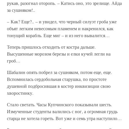
рукав, разогнал оторопь. – Катись оно, это зрелище. Айда
за сушняком!..
– Как? Еще?.. – и увидел, что черный силуэт гроба уже
объят легким невесомым пламенем и накренился, как
тонущий корабль. Еще миг – и из него вывалится…
Теперь пришлось отходить от костра дальше.
Высушенные морозом березы и елки кучей легли на
гроб…
Шабалин опять побрел за сушняком, потом еще, еще.
Вспомнилась сердобольная старушка, по простоте
душевной подбросившая в костер инквизиции свою
хворостинку.
Стало светать. Часы Купчинского показывали шесть.
Измученные студенты валились с ног, а огромная грудь
старца не хотела гореть. Вот уже и семь утра наступило…