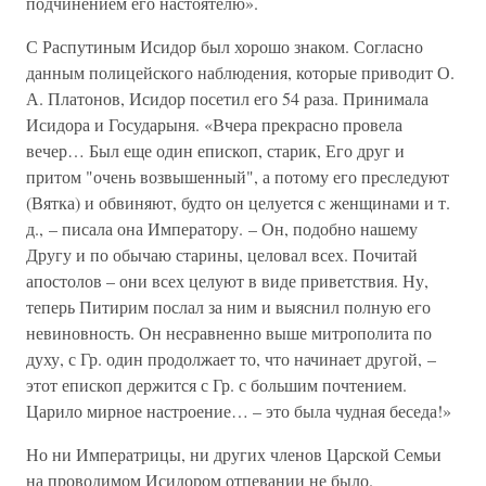
подчинением его настоятелю».
С Распутиным Исидор был хорошо знаком. Согласно
данным полицейского наблюдения, которые приводит О.
А. Платонов, Исидор посетил его 54 раза. Принимала
Исидора и Государыня. «Вчера прекрасно провела
вечер… Был еще один епископ, старик, Его друг и
притом "очень возвышенный", а потому его преследуют
(Вятка) и обвиняют, будто он целуется с женщинами и т.
д., – писала она Императору. – Он, подобно нашему
Другу и по обычаю старины, целовал всех. Почитай
апостолов – они всех целуют в виде приветствия. Ну,
теперь Питирим послал за ним и выяснил полную его
невиновность. Он несравненно выше митрополита по
духу, с Гр. один продолжает то, что начинает другой, –
этот епископ держится с Гр. с большим почтением.
Царило мирное настроение… – это была чудная беседа!»
Но ни Императрицы, ни других членов Царской Семьи
на проводимом Исидором отпевании не было.