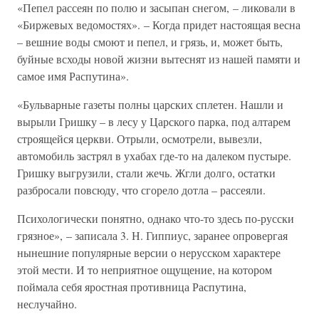
«Пепел рассеян по полю и засыпан снегом, – ликовали в
«Биржевых ведомостях». – Когда придет настоящая весна
– вешние воды смоют и пепел, и грязь, и, может быть,
буйные всходы новой жизни вытеснят из нашей памяти и
самое имя Распутина».
«Бульварные газеты полны царских сплетен. Нашли и
вырыли Гришку – в лесу у Царского парка, под алтарем
строящейся церкви. Отрыли, осмотрели, вывезли,
автомобиль застрял в ухабах где-то на далеком пустыре.
Гришку выгрузили, стали жечь. Жгли долго, остатки
разбросали повсюду, что сгорело дотла – рассеяли.
Психологически понятно, однако что-то здесь по-русски
грязное», – записала 3. Н. Гиппиус, заранее опровергая
нынешние популярные версии о нерусском характере
этой мести. И то неприятное ощущение, на котором
поймала себя яростная противница Распутина,
неслучайно.