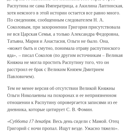
Распутина не сама Императрица, а Акилина Лаптинская,
хотя неясного в этой истории остается все равно много.
По сведениям, сообщенным следователем Н. А.
Соколовым, при захоронении Григория присутствовала
не вся Царская Семья, а только Александра Федоровна,
Татьяна, Мария и Анастасия, Ольги не было. Она,
«может быть и смутно, понимала отраву распутинского
яда», – писал Соколов (по другим источникам – Великая
Княжна не могла простить Распутину того, что он
расстроил ее брак с Великим Князем Дмитрием
Павловичем).
Тем не менее версия об отсутствии Великой Княжны
Ольги Николаевны на похоронах и ее неприязненном
отношении к Распутину опровергается записями из ее
дневника, которые цитирует С. В. Фомин.
«Суббота 17 декабря.
Весь день сидели с Мамой. Отец
Григорий с ночи пропал. Ищут везде. Ужасно тяжело».