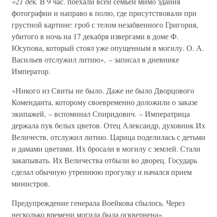
«21 дек.
В 9 час. поехали всей семьей мимо здания
фотографии и направо к полю, где присутствовали при
грустной картине: гроб с телом незабвенного Григория,
убитого в ночь на 17 декабря извергами в доме Ф.
Юсупова, который стоял уже опущенным в могилу. О. А.
Васильев отслужил литию», – записал в дневнике
Император.
«Никого из Свиты не было. Даже не было Дворцового
Коменданта, которому своевременно доложили о заказе
экипажей, – вспоминал Спиридович. – Императрица
держала пук белых цветов. Отец Александр, духовник Их
Величеств, отслужил литию. Царица поделилась с детьми
и дамами цветами. Их бросали в могилу с землей. Стали
закапывать. Их Величества отбыли во дворец. Государь
сделал обычную утреннюю прогулку и начался прием
министров.
Предупреждение генерала Воейкова сбылось. Через
несколько времени могила была осквернена».