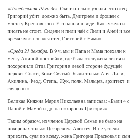
«Понедельник 19-го дек.
Окончательно узнали, что отец
Григорий убит, должно быть, Дмитрием и брошен с
моста у Крестовского. Его нашли в воде. Как тяжело и
писать не стоит. Сидели и пили чай с Лили и Аней и все
время чувствовался отец Григорий с Нами».
«Среда 21 декабря.
В 9 ч. мы и Папа и Мама поехали к
месту Аниной постройки, где была отслужена лития и
похоронили Отца Григория в левой стороне будущей
церкви. Спаси, Боже Святый. Были только Аня, Лили,
Акилина, Феод. Степа., Жук, полк. Мальцев, архитект. и
священн.».
Великая Княжна Мария Николаевна записала: «Были 4 с
Папой и Мамой и др. на похоронах Григория».
Таким образом, из членов Царской Семьи не было на
похоронах только Цесаревича Алексея. И не успели
приехать, судя по всему, жена Григория Прасковья и сын