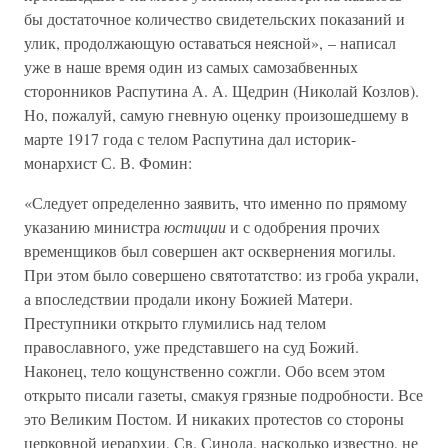
бы достаточное количество свидетельских показаний и
улик, продолжающую оставаться неясной», – написал
уже в наше время один из самых самозабвенных
сторонников Распутина А. А. Щедрин (Николай Козлов).
Но, пожалуй, самую гневную оценку произошедшему в
марте 1917 года с телом Распутина дал историк-
монархист С. В. Фомин:
«Следует определенно заявить, что именно по прямому
указанию министра
юстиции
и с одобрения прочих
временщиков был совершен акт осквернения могилы.
При этом было совершено святотатство: из гроба украли,
а впоследствии продали икону Божией Матери.
Преступники открыто глумились над телом
православного, уже представшего на суд Божий.
Наконец, тело кощунственно сожгли. Обо всем этом
открыто писали газеты, смакуя грязные подробности. Все
это Великим Постом. И никаких протестов со стороны
церковной иерархии, Св. Синода, насколько известно, не