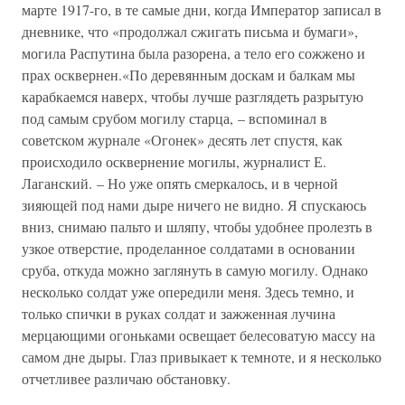
марте 1917-го, в те самые дни, когда Император записал в
дневнике, что «продолжал сжигать письма и бумаги»,
могила Распутина была разорена, а тело его сожжено и
прах осквернен.«По деревянным доскам и балкам мы
карабкаемся наверх, чтобы лучше разглядеть разрытую
под самым срубом могилу старца, – вспоминал в
советском журнале «Огонек» десять лет спустя, как
происходило осквернение могилы, журналист Е.
Лаганский. – Но уже опять смеркалось, и в черной
зияющей под нами дыре ничего не видно. Я спускаюсь
вниз, снимаю пальто и шляпу, чтобы удобнее пролезть в
узкое отверстие, проделанное солдатами в основании
сруба, откуда можно заглянуть в самую могилу. Однако
несколько солдат уже опередили меня. Здесь темно, и
только спички в руках солдат и зажженная лучина
мерцающими огоньками освещает белесоватую массу на
самом дне дыры. Глаз привыкает к темноте, и я несколько
отчетливее различаю обстановку.