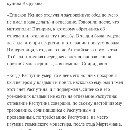
купила Вырубова.
«Епископ Исидор отслужил заупокойную обедню (чего
не имел права делать) и отпевание. Говорили после, что
митрополит Питирим, к которому обратились об
отпевании, отклонил эту просьбу. В те дни была пущена
легенда, что при вскрытии и отпевании присутствовала
Императрица, что дошло и до Английского посольства.
То была типичная очередная сплетня, направленная
против Императрицы», – вспоминал Спиридович.
«Когда Распутин умер, то в день его ночных похорон я
был вечером у владыки и понял, насколько ему был тяжел
этот гнет Распутина, и я поддержал Осипенко в его
убеждениях владыки не ехать на отпевание Распутина;
отпевание Распутина совершил, по своему настойчивому
требованию, сблизившийся с Распутиным и
проведенный, по требованию Распутина, на место
игумена тюменского монастыря, после отца Мартемиана,