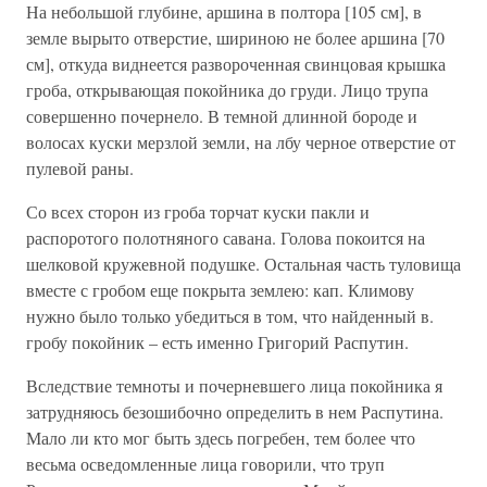
На небольшой глубине, аршина в полтора [105 см], в
земле вырыто отверстие, шириною не более аршина [70
см], откуда виднеется развороченная свинцовая крышка
гроба, открывающая покойника до груди. Лицо трупа
совершенно почернело. В темной длинной бороде и
волосах куски мерзлой земли, на лбу черное отверстие от
пулевой раны.
Со всех сторон из гроба торчат куски пакли и
распоротого полотняного савана. Голова покоится на
шелковой кружевной подушке. Остальная часть туловища
вместе с гробом еще покрыта землею: кап. Климову
нужно было только убедиться в том, что найденный в.
гробу покойник – есть именно Григорий Распутин.
Вследствие темноты и почерневшего лица покойника я
затрудняюсь безошибочно определить в нем Распутина.
Мало ли кто мог быть здесь погребен, тем более что
весьма осведомленные лица говорили, что труп