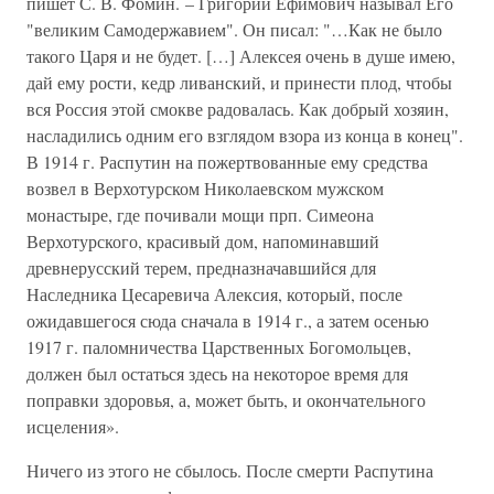
пишет С. В. Фомин. – Григорий Ефимович называл Его
"великим Самодержавием". Он писал: "…Как не было
такого Царя и не будет. […] Алексея очень в душе имею,
дай ему рости, кедр ливанский, и принести плод, чтобы
вся Россия этой смокве радовалась. Как добрый хозяин,
насладились одним его взглядом взора из конца в конец".
В 1914 г. Распутин на пожертвованные ему средства
возвел в Верхотурском Николаевском мужском
монастыре, где почивали мощи прп. Симеона
Верхотурского, красивый дом, напоминавший
древнерусский терем, предназначавшийся для
Наследника Цесаревича Алексия, который, после
ожидавшегося сюда сначала в 1914 г., а затем осенью
1917 г. паломничества Царственных Богомольцев,
должен был остаться здесь на некоторое время для
поправки здоровья, а, может быть, и окончательного
исцеления».
Ничего из этого не сбылось. После смерти Распутина