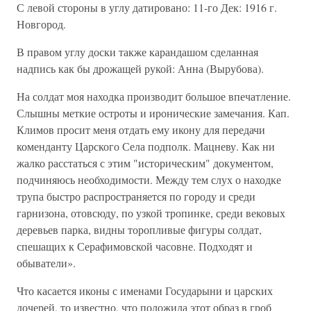
С левой стороны в углу датировано: 11-го Дек: 1916 г.
Новгород.
В правом углу доски также карандашом сделанная
надпись как бы дрожащей рукой: Анна (Вырубова).
На солдат моя находка производит большое впечатление.
Слышны меткие остроты и иронические замечания. Кап.
Климов просит меня отдать ему икону для передачи
коменданту Царского Села подполк. Мацневу. Как ни
жалко расстаться с этим "историческим" документом,
подчиняюсь необходимости. Между тем слух о находке
трупа быстро распространяется по городу и среди
гарнизона, отовсюду, по узкой тропинке, среди вековых
деревьев парка, видны торопливые фигуры солдат,
спешащих к Серафимовской часовне. Подходят и
обыватели».
Что касается иконы с именами Государыни и царских
дочерей, то известно, что положила этот образ в гроб