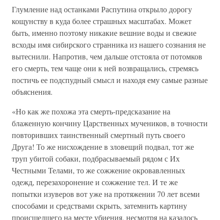
Глумление над останками Распутина открыло дорогу
кощунству в куда более страшных масштабах. Может
быть, именно поэтому никакие вешние воды и свежие
всходы имя сибирского странника из нашего сознания не
вытеснили. Напротив, чем дальше отстояла от потомков
его смерть, тем чаще они к ней возвращались, стремясь
постичь ее подспудный смысл и находя ему самые разные
объяснения.
«Но как же похожа эта смерть-предсказание на
блаженную кончину Царственных мучеников, в точности
повторивших таинственный смертный путь своего
Друга! То же нисхождение в зловещий подвал, тот же
труп убитой собаки, подбрасываемый рядом с Их
Честными Телами, то же сожжение окровавленных
одежд, перезахоронение и сожжение тел. И те же
попытки изуверов вот уже на протяжении 70 лет всеми
способами и средствами скрыть, затемнить картину
происшедшего на месте убиения, несмотря на казалось