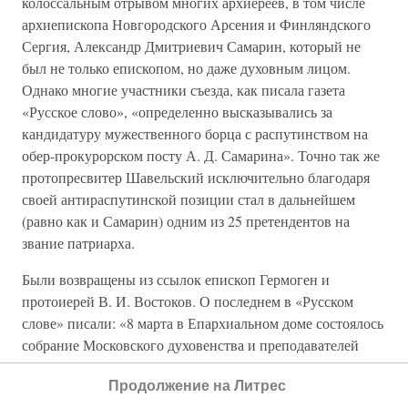
колоссальным отрывом многих архиереев, в том числе
архиепископа Новгородского Арсения и Финляндского
Сергия, Александр Дмитриевич Самарин, который не
был не только епископом, но даже духовным лицом.
Однако многие участники съезда, как писала газета
«Русское слово», «определенно высказывались за
кандидатуру мужественного борца с распутинством на
обер-прокурорском посту А. Д. Самарина». Точно так же
протопресвитер Шавельский исключительно благодаря
своей антираспутинской позиции стал в дальнейшем
(равно как и Самарин) одним из 25 претендентов на
звание патриарха.
Были возвращены из ссылок епископ Гермоген и
протоиерей В. И. Востоков. О последнем в «Русском
слове» писали: «8 марта в Епархиальном доме состоялось
собрание Московского духовенства и преподавателей
духовно-учебных заведений <…> В. И. Востоков признал
Продолжение на Литрес
необходимость, чтобы лица, замаравшие себя в грязи