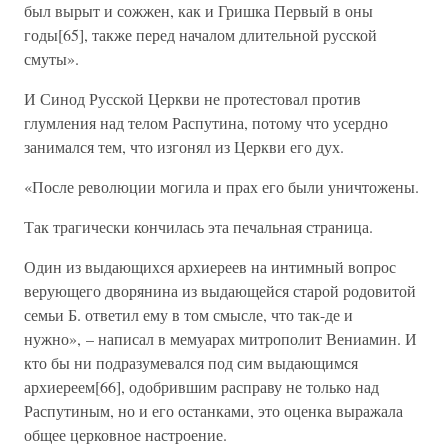
был вырыт и сожжен, как и Гришка Первый в оны
годы[65], также перед началом длительной русской
смуты».
И Синод Русской Церкви не протестовал против
глумления над телом Распутина, потому что усердно
занимался тем, что изгонял из Церкви его дух.
«После революции могила и прах его были уничтожены.
Так трагически кончилась эта печальная страница.
Один из выдающихся архиереев на интимный вопрос
верующего дворянина из выдающейся старой родовитой
семьи Б. ответил ему в том смысле, что так-де и
нужно», – написал в мемуарах митрополит Вениамин. И
кто бы ни подразумевался под сим выдающимся
архиереем[66], одобрившим расправу не только над
Распутиным, но и его останками, это оценка выражала
общее церковное настроение.