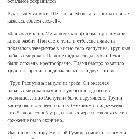
остальное сохранилось.
Руки, как у живого. Шелковая рубашка в тканных цветах
казалась совсем свежей».
«Запылал костер. Металлический фоб был при помощи
кирок разбит. При свете луны и отблеске пламени
показалось завернутое в кисею тело Распутина. Труп был
набальзамирован. На лице видны следы румян. Руки
были сложены крестообразно. Пламя быстро охватило
труп, но горение продолжалось около двух часов».
«Труп Распутина вынули из гроба. Он оказался
набальзамированным и, по уверению одного из
очевидцев, лицо Распутина было нарумянено. Труп и
костер были обильно политы бензином и подожжены.
Это было часов в 5 утра, и только через несколько часов
сожжение было окончено».
Именно в эту пору Николай Гумилев написал от имени