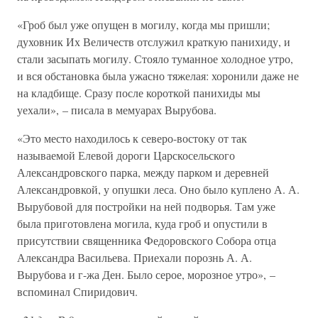
«Гроб был уже опущен в могилу, когда мы пришли;
духовник Их Величеств отслужил краткую панихиду, и
стали засыпать могилу. Стояло туманное холодное утро,
и вся обстановка была ужасно тяжелая: хоронили даже не
на кладбище. Сразу после короткой панихиды мы
уехали», – писала в мемуарах Вырубова.
«Это место находилось к северо-востоку от так
называемой Елевой дороги Царскосельского
Александровского парка, между парком и деревней
Александровкой, у опушки леса. Оно было куплено А. А.
Вырубовой для постройки на ней подворья. Там уже
была приготовлена могила, куда гроб и опустили в
присутствии священника Федоровского Собора отца
Александра Васильева. Приехали порознь А. А.
Вырубова и г-жа Ден. Было серое, морозное утро», –
вспоминал Спиридович.