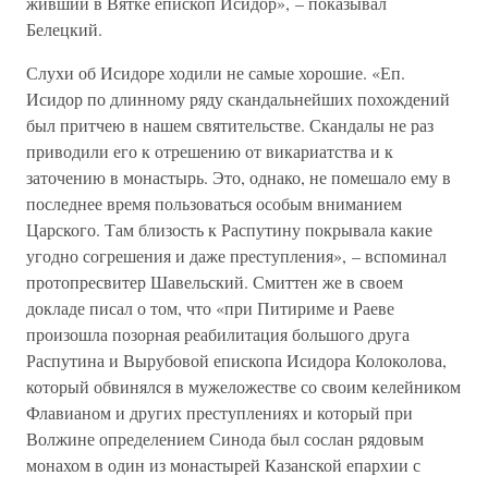
живший в Вятке епископ Исидор», – показывал
Белецкий.
Слухи об Исидоре ходили не самые хорошие. «Еп.
Исидор по длинному ряду скандальнейших похождений
был притчею в нашем святительстве. Скандалы не раз
приводили его к отрешению от викариатства и к
заточению в монастырь. Это, однако, не помешало ему в
последнее время пользоваться особым вниманием
Царского. Там близость к Распутину покрывала какие
угодно согрешения и даже преступления», – вспоминал
протопресвитер Шавельский. Смиттен же в своем
докладе писал о том, что «при Питириме и Раеве
произошла позорная реабилитация большого друга
Распутина и Вырубовой епископа Исидора Колоколова,
который обвинялся в мужеложестве со своим келейником
Флавианом и других преступлениях и который при
Волжине определением Синода был сослан рядовым
монахом в один из монастырей Казанской епархии с