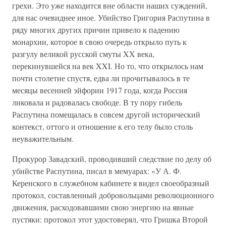
грехи. Это уже находится вне области наших суждений,
для нас очевиднее иное. Убийство Григория Распутина в
ряду многих других причин привело к падению
монархии, которое в свою очередь открыло путь к
разгулу великой русской смуты XX века,
перекинувшейся на век XXI. Но то, что открылось нам
почти столетие спустя, едва ли прочитывалось в те
месяцы весенней эйфории 1917 года, когда Россия
ликовала и радовалась свободе. В ту пору гибель
Распутина помещалась в совсем другой исторический
контекст, оттого и отношение к его телу было столь
неуважительным.
Прокурор Завадский, проводивший следствие по делу об
убийстве Распутина, писал в мемуарах: «У А. Ф.
Керенского в служебном кабинете я видел своеобразный
протокол, составленный добровольцами революционного
движения, расходовавшими свою энергию на явные
пустяки: протокол этот удостоверял, что Гришка Второй