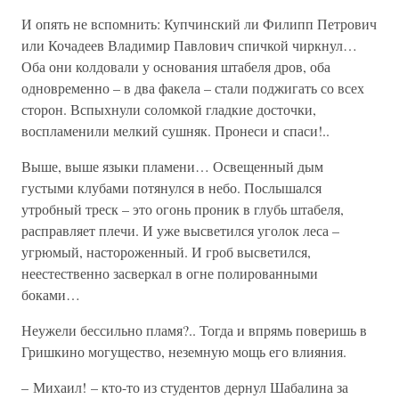
И опять не вспомнить: Купчинский ли Филипп Петрович
или Кочадеев Владимир Павлович спичкой чиркнул…
Оба они колдовали у основания штабеля дров, оба
одновременно – в два факела – стали поджигать со всех
сторон. Вспыхнули соломкой гладкие досточки,
воспламенили мелкий сушняк. Пронеси и спаси!..
Выше, выше языки пламени… Освещенный дым
густыми клубами потянулся в небо. Послышался
утробный треск – это огонь проник в глубь штабеля,
расправляет плечи. И уже высветился уголок леса –
угрюмый, настороженный. И гроб высветился,
неестественно засверкал в огне полированными
боками…
Неужели бессильно пламя?.. Тогда и впрямь поверишь в
Гришкино могущество, неземную мощь его влияния.
– Михаил! – кто-то из студентов дернул Шабалина за