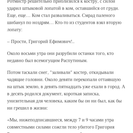
Ротмистр решительно приблизился к костру, с силой
ударил штыковой лопатой в ком, оставшийся от груди.
Еще, еще… Ком стал разваливаться. Смрад паленого
шибанул по ноздрям… Кто-то из студентов взял вторую
лопату:
– Прости, Григорий Ефимович!..
Около восьми утра они разрубили останки того, кто
недавно был всемогущим Распутиным.
Потом таскали снег, "заливали" костер, откидывали
чадящие головни. Около девяти перекопали оттаявшую
на штык землю, в девять пятнадцать уже ехали в город. А
в десять родился документ, короткая записка,
унизительная для человека, каким бы он ни был, как бы
ни грешил в жизни:
«Мы, нижеподписавшиеся, между 7 и 9 часами утра
совместными силами сожгли тело убитого Григория