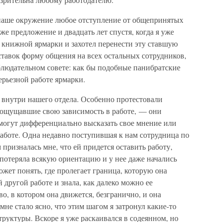
 наше окружение любое отступление от общепринятых
 же предложение и двадцать лет спустя, когда я уже
книжной ярмарки и захотел перенести эту ставшую
тавок форму общения на всех остальных сотрудников,
блюдательном совете: как бы подобные панибратские
ерьезной работе ярмарки.
и внутри нашего отдела. Особенно протестовали
 ощущавшие свою зависимость в работе, — они
смогут дифференциально высказать свое мнение или
 работе. Одна недавно поступившая к нам сотрудница по
призналась мне, что ей придется оставить работу,
 потеряла всякую ориентацию и у нее даже начались
ожет понять, где пролегает граница, которую она
 другой работе и знала, как далеко можно ее
во, в котором она движется, безгранично, и она
 мне стало ясно, что этим шагом я затронул какие-то
труктуры. Вскоре я уже раскаивался в содеянном, но