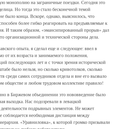
ую монополию на заграничные поездки. Сегодня это
делица. Но тогда это стало бесконечной темой
 было конца. Вскоре, однако, выяснилось, что
 способен более гибко реагировать на предъявляемые к
ия. И таким образом, «эмансипированный прорыв» дал
то организационной и технической стороны дела.
ского опыта, я сделал еще и следующее: ввел в
мо от их возраста и занимаемого положения,
иций последующих лет и с точки зрения исторической
абе было нельзя, но сколько кривотолков, сколько
тв среди самих сотрудников отдела и вне его вызвало
ом обществе и любом трудовом коллективе правило!
нно в Биржевом объединении это нововведение было
ная выходка. Нас подозревали в левацкой
 деятельности подрывных элементов. Не может
 не соблюдается необходимая дистанция между
 иерархия. «Уравниловка», к которой громко призывали
озрительна любому работодателю.