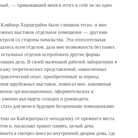
ый, — приковавший меня в итоге к себе не на одно
 Кляйнер-Хиршграбен было слишком тесно, и мне
убежных выставок отдельное помещение — другими
нтроля со стороны начальства. Эта относительная
дались всем отделом, дала мне возможность без помех
з остальных отделов испробовать другие формы
изации дела. В своей маленькой рабочей лаборатории я
багажу теоретических представлений, накопленных
практический опыт, приобретенный за период
ения зарубежных выставок, помогал мне, напоминая
решении организационных, оформительских и
в умении выглядеть солидно и руководить
стать для меня в будущем бесценными помощниками.
ены на Кайзерштрассе неподалеку от прежнего места
етом и, насколько хранит память, целый день
нета я смотрел вниз во внутренний дворик дома, где