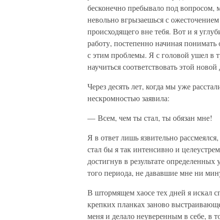
бесконечно пребывало под вопросом, м
невольно вгрызаешься с ожесточением 
происходящего вне тебя. Вот и я углуб
работу, постепенно начиная понимать 
с этим проблемы. Я с головой ушел в 
научиться соответствовать этой новой
Через десять лет, когда мы уже расста
нескромностью заявила:
— Всем, чем ты стал, ты обязан мне!
Я в ответ лишь язвительно рассмеялся, 
стал бы я так интенсивно и целеустре
достигнув в результате определенных у
того периода, не дававшие мне ни мин
В штормящем хаосе тех дней я искал с
крепких планках заново выстраивающей
меня и делало неуверенным в себе, в 