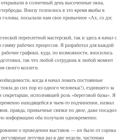
и открывали в солнечный день высоченные окна,
утерброды. Внизу толпились в это время якобы в
ав головы, посылали нам свое привычное «Ах, со дэс
генской переплетной мастерской, так и здесь я начал с
ю гамму рабочих процессов. Я разработал для каждой
 рабочие графики, куда, по возможности, вносились
одготовки, так что любой сотрудник в любой момент
ом своего коллеги.
еобходимости, когда я начал ломать постоянные
тояла до сих пор из одного человека(!), ездившего за
и секретарши, исполнявшей роль «береговой базы». Я
пременно находящейся в чьем-то подчинении, назвал
авив, правда, привычные связки по двое, даже посадил
юбую информацию оба получали одновременно.
рование о проведении выставок — их было от сорока
 регулярные летучки раз в две недели, частенько