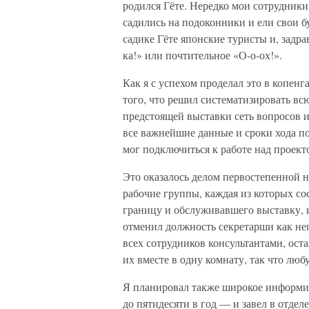
родился Гёте. Нередко мои сотрудник
садились на подоконники и ели свои б
садике Гёте японские туристы и, задр
ка!» или почтительное «О-о-ох!».
Как я с успехом проделал это в копенга
того, что решил систематизировать вс
предстоящей выставки сеть вопросов и
все важнейшие данные и сроки хода п
мог подключиться к работе над проект
Это оказалось делом первостепенной н
рабочие группы, каждая из которых сос
границу и обслуживавшего выставку, 
отменил должность секретарши как не
всех сотрудников консультантами, ост
их вместе в одну комнату, так что л
Я планировал также широкое информи
до пятидесяти в год — и завел в отделе