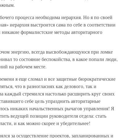
можным.
бочего процесса необходима иерархия. Но я по своей
ная» иерархия выстроится сама по себе в соответствии
и никакие формалистские методы авторитарного
лючом энергию, всегда высвобождающуюся при ломке
нивал то состояние беспокойства, в какое попали люди,
ий на рабочем месте.
ремени я еще сломал и все защитные бюрократические
яться, что в разногласиях как делового, так и
ла каждый стремился настолько расширить круг своих
оставившего себе цель упразднить авторитарные
алось никаких начальственных рычагов управления! Я
атить ведущей позиции руководителя отдела: стать
асти, и как можно скорее и убедительнее!
нялся за осуществление проектов, запланированных и