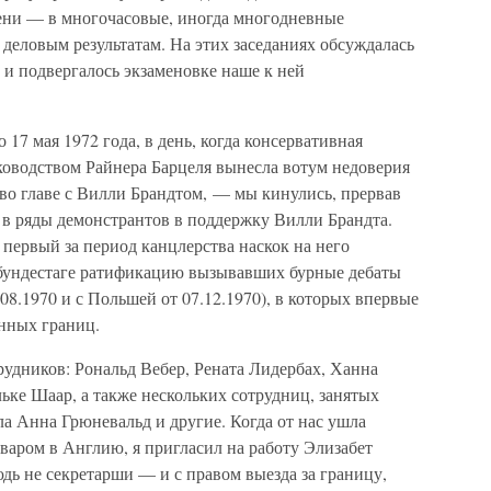
ени — в многочасовые, иногда многодневные
 деловым результатам. На этих заседаниях обсуждалась
е и подвергалось экзаменовке наше к ней
17 мая 1972 года, в день, когда консервативная
оводством Райнера Барцеля вынесла вотум недоверия
во главе с Вилли Брандтом, — мы кинулись, прервав
я в ряды демонстрантов в поддержку Вилли Брандта.
 первый за период канцлерства наскок на него
в бундестаге ратификацию вызывавших бурные дебаты
08.1970 и с Польшей от 07.12.1970), в которых впервые
нных границ.
рудников: Рональд Вебер, Рената Лидербах, Ханна
ьке Шаар, а также нескольких сотрудниц, занятых
а Анна Грюневальд и другие. Когда от нас ушла
варом в Англию, я пригласил на работу Элизабет
юдь не секретарши — и с правом выезда за границу,