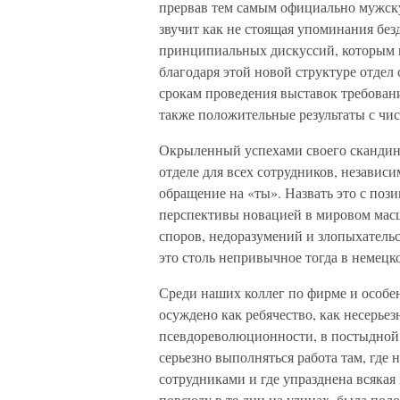
прервав тем самым официально мужск
звучит как не стоящая упоминания без
принципиальных дискуссий, которым не
благодаря этой новой структуре отдел
срокам проведения выставок требован
также положительные результаты с чис
Окрыленный успехами своего скандинав
отделе для всех сотрудников, независи
обращение на «ты». Назвать это с поз
перспективы новацией в мировом масшт
споров, недоразумений и злопыхательс
это столь непривычное тогда в немецк
Среди наших коллег по фирме и особе
осуждено как ребячество, как несерьез
псевдореволюционности, в постыдной
серьезно выполняться работа там, где
сотрудниками и где упразднена всякая
повсюду в те дни на улицах, была под