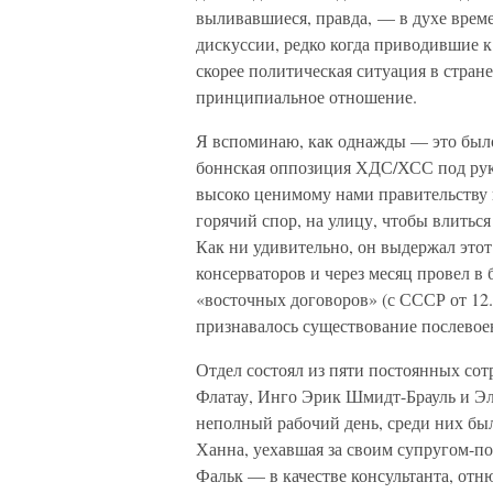
выливавшиеся, правда, — в духе врем
дискуссии, редко когда приводившие к
скорее политическая ситуация в стран
принципиальное отношение.
Я вспоминаю, как однажды — это было 
боннская оппозиция ХДС/ХСС под рук
высоко ценимому нами правительству 
горячий спор, на улицу, чтобы влитьс
Как ни удивительно, он выдержал этот
консерваторов и через месяц провел 
«восточных договоров» (с СССР от 12.
признавалось существование послевое
Отдел состоял из пяти постоянных сот
Флатау, Инго Эрик Шмидт-Брауль и Эл
неполный рабочий день, среди них был
Ханна, уехавшая за своим супругом-по
Фальк — в качестве консультанта, отн