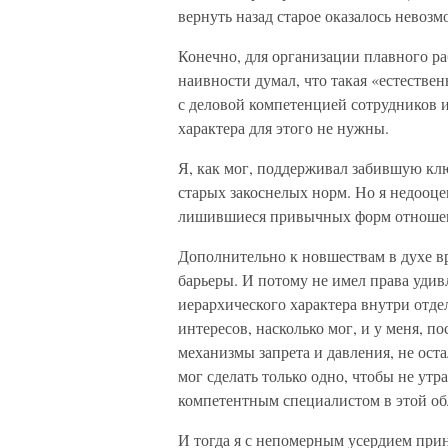
вернуть назад старое оказалось невоз
Конечно, для организации плавного ра
наивности думал, что такая «естествен
с деловой компетенцией сотрудников 
характера для этого не нужны.
Я, как мог, поддерживал забившую к
старых закоснелых норм. Но я недооце
лишившиеся привычных форм отношен
Дополнительно к новшествам в духе в
барьеры. И потому не имел права удивл
иерархического характера внутри отде
интересов, насколько мог, и у меня, п
механизмы запрета и давления, не ост
мог сделать только одно, чтобы не утр
компетентным специалистом в этой обл
И тогда я с непомерным усердием при