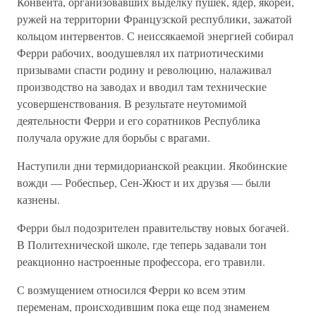
Конвента, организовавших выделку пушек, ядер, якорей,
ружей на территории Французской республики, зажатой
кольцом интервентов. С неиссякаемой энергией собирал
Ферри рабочих, воодушевлял их патриотическими
призывами спасти родину и революцию, налаживал
производство на заводах и вводил там технические
усовершенствования. В результате неутомимой
деятельности Ферри и его соратников Республика
получала оружие для борьбы с врагами.
Наступили дни термидорианской реакции. Якобинские
вожди — Робеспьер, Сен-Жюст и их друзья — были
казнены.
Ферри был подозрителен правительству новых богачей.
В Политехнической школе, где теперь задавали тон
реакционно настроенные профессора, его травили.
С возмущением относился Ферри ко всем этим
переменам, происходившим пока еще под знаменем