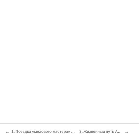
←
→
1. Поездка «мехового мастера» Ефима Черепанова на Карельский перешеек
3. Жизненный путь Алексея Черепанова-младшего