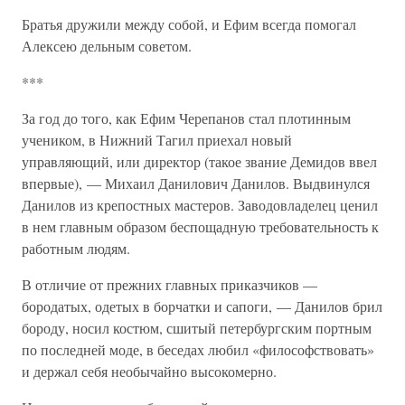
Братья дружили между собой, и Ефим всегда помогал
Алексею дельным советом.
***
За год до того, как Ефим Черепанов стал плотинным
учеником, в Нижний Тагил приехал новый
управляющий, или директор (такое звание Демидов ввел
впервые), — Михаил Данилович Данилов. Выдвинулся
Данилов из крепостных мастеров. Заводовладелец ценил
в нем главным образом беспощадную требовательность к
работным людям.
В отличие от прежних главных приказчиков —
бородатых, одетых в борчатки и сапоги, — Данилов брил
бороду, носил костюм, сшитый петербургским портным
по последней моде, в беседах любил «философствовать»
и держал себя необычайно высокомерно.