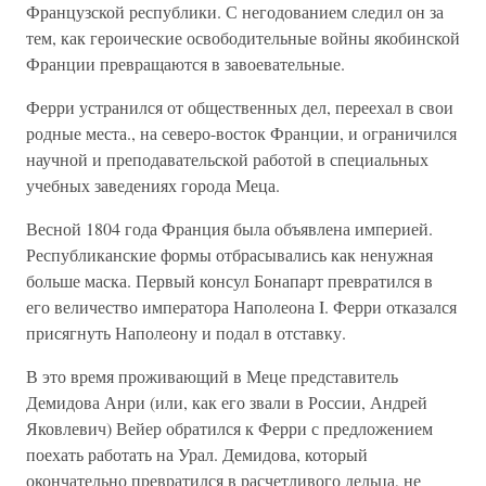
Французской республики. С негодованием следил он за
тем, как героические освободительные войны якобинской
Франции превращаются в завоевательные.
Ферри устранился от общественных дел, переехал в свои
родные места., на северо-восток Франции, и ограничился
научной и преподавательской работой в специальных
учебных заведениях города Меца.
Весной 1804 года Франция была объявлена империей.
Республиканские формы отбрасывались как ненужная
больше маска. Первый консул Бонапарт превратился в
его величество императора Наполеона I. Ферри отказался
присягнуть Наполеону и подал в отставку.
В это время проживающий в Меце представитель
Демидова Анри (или, как его звали в России, Андрей
Яковлевич) Вейер обратился к Ферри с предложением
поехать работать на Урал. Демидова, который
окончательно превратился в расчетливого дельца, не