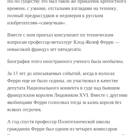
Но по существу это был такой же приказчик крепостного
времени, с узкими, отсталыми взглядами на технику,
полный предрассудков и недоверия к русским
изобретателям-«самоучкам».
Вместе с ним приехал консультант по техническим
вопросам профессор-металлург Клод-Жозеф Ферри —
невысокий француз лет пятидесяти.
Биография этого иностранного ученого была необычна.
За 13 лет до описываемых событий, когда в волосах
Ферри еще не было седины, он участвовал в качестве
депутата Национального конвента в суде над бывшим
французским королем Людовиком XVI. Вместе с другими
якобинцами Ферри голосовал тогда за казнь короля без
всяких отсрочек.
А год спустя профессор Политехнической школы
гражданин Ферри был одним из четырех комиссаров