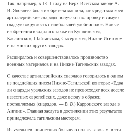
Так, например, в 1811 году на Верх-Исетском заводе А.
И. Яковлева была изобретена машина, «посредством коей
артиллерийские снаряды получают полировку и самую
гладкую округлость с наибольшей удобностью». Новые
изобретения вводились также на Кушвинском,
Каслинском, Шайтанском, Сысертском, Нижне-Исетском
и на многих других заводах.
Расширялось и совершенствовалось производство
военных материалов и на Нижне-Тагильских заводах.
О качестве артиллерийских снарядов говорилось в одном
из позднейших писем Нижне-Тагильской конторы: «Едва
ли снаряды уральских заводов не превосходят всех доселе
известных европейских, даже всюду в образец
поставляемых (снарядов. —
В. В.
) Карронского завода в
Англии». Главная заслуга в достижении этих результатов
принадлежала тагильским мастерам.
Из умельцев, принесших большую пользу заводам, в эти