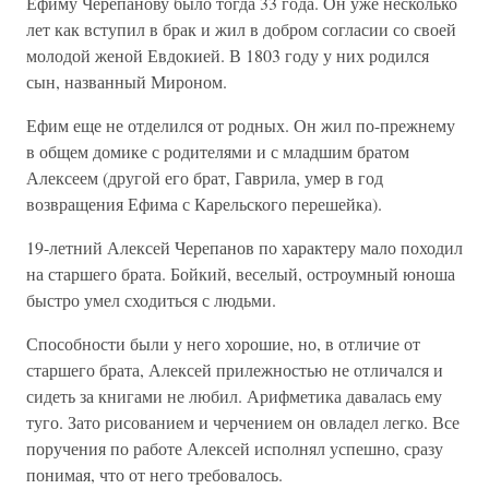
Ефиму Черепанову было тогда 33 года. Он уже несколько
лет как вступил в брак и жил в добром согласии со своей
молодой женой Евдокией. В 1803 году у них родился
сын, названный Мироном.
Ефим еще не отделился от родных. Он жил по-прежнему
в общем домике с родителями и с младшим братом
Алексеем (другой его брат, Гаврила, умер в год
возвращения Ефима с Карельского перешейка).
19-летний Алексей Черепанов по характеру мало походил
на старшего брата. Бойкий, веселый, остроумный юноша
быстро умел сходиться с людьми.
Способности были у него хорошие, но, в отличие от
старшего брата, Алексей прилежностью не отличался и
сидеть за книгами не любил. Арифметика давалась ему
туго. Зато рисованием и черчением он овладел легко. Все
поручения по работе Алексей исполнял успешно, сразу
понимая, что от него требовалось.