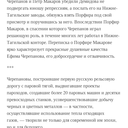
Черепанов и Петр Макаров убедили Демидова не
подвергать юношу репрессиям, а послать его на Нижне-
Тагильские заводы, обязуясь взять Порфира под свой
присмотр и поручившись за него. Впоследствии Порфир
Макаров, в спасении которого Черепанов играл
решающую роль, в течение многих лет работал в Нижне-
Тагильской конторе. Переписка о Порфире Макарове
ярко характеризует прекрасные душевные качества
Ефима Черепанова, его добросердечие и отзывчивость.
***
Черепановы, построившие первую русскую рельсовую
дорогу с паровой тягой, выдвигавшие проекты
пароходов, создавшие более 20 паровых машин и десятки
превосходных станков, усовершенствовавшие добычу
черных и цветных металлов — в частности,
осуществлявшие использование тепла отходящих
газов, — творили не только для современной им эпохи,
но и для будущего.