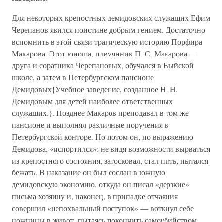
Для некоторых крепостных демидовских служащих Ефим
Черепанов явился поистине добрым гением. Достаточно
вспомнить в этой связи трагическую историю Порфира
Макарова. Этот юноша, племянник П. С. Макарова —
друга и соратника Черепановых, обучался в Выйской
школе, а затем в Петербургском пансионе
Демидовых{Учебное заведение, созданное H. H.
Демидовым для детей наиболее ответственных
служащих.}. Позднее Макаров преподавал в том же
пансионе и выполнял различные поручения в
Петербургской конторе. Но потом он, по выражению
Демидова, «испортился»: не видя возможности вырваться
из крепостного состояния, затосковал, стал пить, пытался
бежать. В наказание он был сослан в южную
демидовскую экономию, откуда он писал «дерзкие»
письма хозяину и, наконец, в припадке отчаяния
совершил «непохвальный поступок» — воткнул себе
ножницы в живот, пытаясь покончить самоубийством.