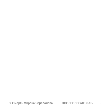
←
→
3. Смерть Мирона Черепанова. Аммос Черепанов продолжает работу
ПОСЛЕСЛОВИЕ. ЗАБЫТЫ И ОТКРЫТЫ ВНОВЬ