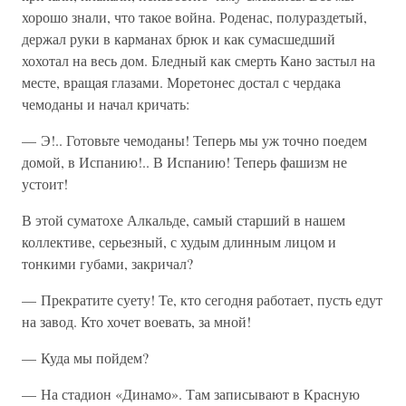
хорошо знали, что такое война. Роденас, полураздетый,
держал руки в карманах брюк и как сумасшедший
хохотал на весь дом. Бледный как смерть Кано застыл на
месте, вращая глазами. Моретонес достал с чердака
чемоданы и начал кричать:
— Э!.. Готовьте чемоданы! Теперь мы уж точно поедем
домой, в Испанию!.. В Испанию! Теперь фашизм не
устоит!
В этой суматохе Алкальде, самый старший в нашем
коллективе, серьезный, с худым длинным лицом и
тонкими губами, закричал?
— Прекратите суету! Те, кто сегодня работает, пусть едут
на завод. Кто хочет воевать, за мной!
— Куда мы пойдем?
— На стадион «Динамо». Там записывают в Красную