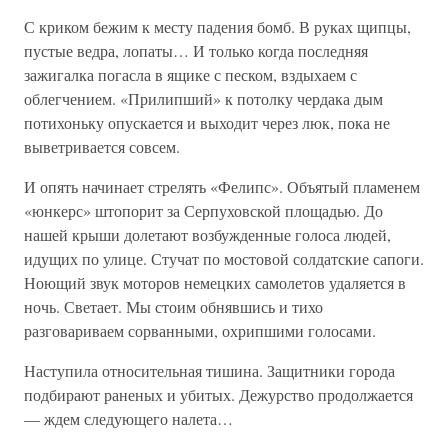
С криком бежим к месту падения бомб. В руках щипцы,
пустые ведра, лопаты… И только когда последняя
зажигалка погасла в ящике с песком, вздыхаем с
облегчением. «Прилипший» к потолку чердака дым
потихоньку опускается и выходит через люк, пока не
выветривается совсем.
И опять начинает стрелять «Фелипс». Объятый пламенем
«юнкерс» штопорит за Серпуховской площадью. До
нашей крыши долетают возбужденные голоса людей,
идущих по улице. Стучат по мостовой солдатские сапоги.
Ноющий звук моторов немецких самолетов удаляется в
ночь. Светает. Мы стоим обнявшись и тихо
разговариваем сорванными, охрипшими голосами.
Наступила относительная тишина. Защитники города
подбирают раненых и убитых. Дежурство продолжается
— ждем следующего налета…