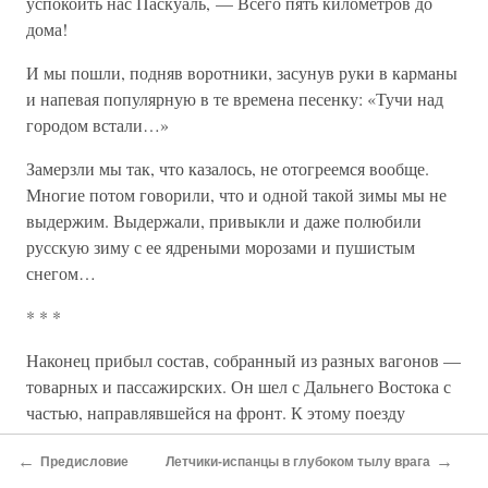
успокоить нас Паскуаль, — Всего пять километров до
дома!
И мы пошли, подняв воротники, засунув руки в карманы
и напевая популярную в те времена песенку: «Тучи над
городом встали…»
Замерзли мы так, что казалось, не отогреемся вообще.
Многие потом говорили, что и одной такой зимы мы не
выдержим. Выдержали, привыкли и даже полюбили
русскую зиму с ее ядреными морозами и пушистым
снегом…
* * *
Наконец прибыл состав, собранный из разных вагонов —
товарных и пассажирских. Он шел с Дальнего Востока с
частью, направлявшейся на фронт. К этому поезду
прицепили и наш вагон. И вот мы едем туда, где фронт.
←
→
Тепло прощаемся с майором Хомяковым. У некоторых из
Предисловие
Летчики-испанцы в глубоком тылу врага