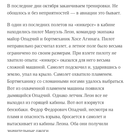
В последние дни октября заканчиваем тренировки. Не
обошлось и без неприятностей — в авиации это бывает.
В один из последних полетов на «юнкерсе» в кабине
находились пилот Мануэль Леон, командир экипажа
майор Опадчий и бортмеханик Хосе Агинага. Пилот
неправильно рассчитал взлет, а летное поле было весьма
ограничено по своим размерам. При взлете пилоту не
хватило опыта: «юнкерс» оказался для него весьма
сложной машиной. Самолет подскочил и, ударившись о
землю, упал на крыло. Самолет охватило пламенем.
Бортмеханику со сломанными ногами удалось выбраться.
Вот из охваченной пламенем машины появился
дымящийся Опадчий. Однако летчик Леон все не
выходил из горящей кабины. Вот-вот взорвутся
бензобаки. Федор Федорович Опадчий, несмотря на
пламя и опасность взрыва, бросается в самолет и
вытаскивает из кабины Леона. Оба они получили
значительные ожоги.