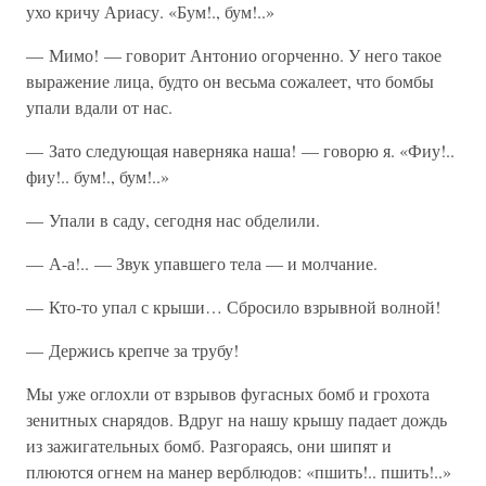
ухо кричу Ариасу. «Бум!., бум!..»
— Мимо! — говорит Антонио огорченно. У него такое
выражение лица, будто он весьма сожалеет, что бомбы
упали вдали от нас.
— Зато следующая наверняка наша! — говорю я. «Фиу!..
фиу!.. бум!., бум!..»
— Упали в саду, сегодня нас обделили.
— А-а!.. — Звук упавшего тела — и молчание.
— Кто-то упал с крыши… Сбросило взрывной волной!
— Держись крепче за трубу!
Мы уже оглохли от взрывов фугасных бомб и грохота
зенитных снарядов. Вдруг на нашу крышу падает дождь
из зажигательных бомб. Разгораясь, они шипят и
плюются огнем на манер верблюдов: «пшить!.. пшить!..»