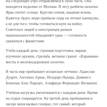
На следующее утро отправляемся в свою часть. Она
находится недалеко от Москвы. В лесу разбиты палатки.
Ярко светит солнце. Кругом сочная, пышная зелень.
Кажется, будто люди прибыли сюда на летние каникулы,
а не для того, чтобы готовиться идти на войну.
Советских людей и иностранцев разных
национальностей объединяет одно — готовность
сражаться с фашистами.
Учеба каждый день: строевая подготовка, марши,
изучение оружия, стрельба, метание гранат. «Взрываем»
мосты и железнодорожное полотно.
В часть еще прибывают испанские летчики: Ладислао
Дуарте, Антонио Ариас, Исидоро Нахера, Доминго
Бонилья, Блас Паредес, Альфредо Фернандес Вильялон.
Учебная нагрузка увеличивается с каждым днем. Время
на отдых сокращается. На третий день пребывания в
лагере меня вызвал генерал, тот самый, который