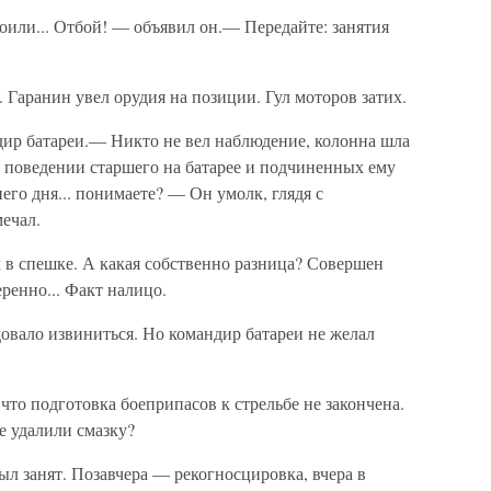
или... Отбой! — объявил он.— Передайте: занятия
 Гаранин увел орудия на позиции. Гул моторов затих.
дир батареи.— Никто не вел наблюдение, колонна шла
о поведении старшего на батарее и подчиненных ему
его дня... понимаете? — Он умолк, глядя с
мечал.
л в спешке. А какая собственно разница? Совершен
ренно... Факт налицо.
довало извиниться. Но командир батареи не желал
что подготовка боеприпасов к стрельбе не закончена.
е удалили смазку?
ыл занят. Позавчера — рекогносцировка, вчера в