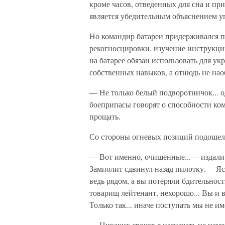
кроме часов, отведенных для сна и пр
является убедительным объяснением у
Но командир батареи придерживался п
рекогносцировки, изучение инструкций
на батарее обязан использовать для 
собственных навыков, а отнюдь не нао
— Не только белый подворотничок... о
боеприпасы говорят о способности ко
прощать.
Со стороны огневых позиций подошел
— Вот именно, очищенные...— издали 
Замполит сдвинул назад пилотку.— Ясн
ведь рядом, а вы потеряли бдительно
товарищ лейтенант, нехорошо... Вы и
Только так... иначе поступать мы не им
— Никаких сроков я назначать не нам