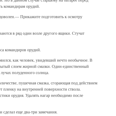
ь командирам орудий.
едоволен.— Прикажите подготовить к осмотру
аются в ряд один возле другого ящики. Стучат
оса командиров орудий.
вился, как человек, увидевший нечто необычное. В
крытый слоем жирной смазки. Один-единственный
 лучах полуденного солнца.
оличестве, пушечная смазка, сгорающая под действием
ет пленку на внутренней поверхности ствола.
тики орудия. Удалять нагар необходимо после
 сделал еще два-три замечания.