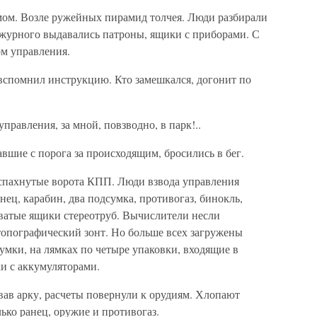
ом. Возле ружейных пирамид толчея. Люди разбирали
ежурного выдавались патроны, ящики с приборами. С
ом управления.
 вспомнил инструкцию. Кто замешкался, догонит по
равления, за мной, повзводно, в парк!..
вшие с порога за происходящим, бросились в бег.
аспахнутые ворота КПП. Люди взвода управления
нец, карабин, два подсумка, противогаз, бинокль,
ватые ящики стереотруб. Вычислители несли
опографический зонт. Но больше всех загружены
сумки, на лямках по четыре упаковки, входящие в
и с аккумуляторами.
вав арку, расчеты повернули к орудиям. Хлопают
ько ранец, оружие и противогаз.