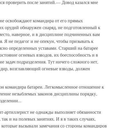
лся проверить после занятий.— Довод казался мне
не освобождают командира от его прямых
ших орудий обнаружен снаряд, не подготовленный к
есто, наверное, и в дисциплине подчиненных вам
 Я не педагог и не опекун, чтобы призывать к
сно определенных уставами. Старший на батарее
состояние огневых взводов, их боеспособность и в
е задач подразделения. Тут ничего сложного нет,
ндир, возглавляющий огневые взводы, должен
н командира батареи. Легкомысленное отношение к
авление незыблемых законов дисциплины порядку,
делении...
нт-артиллерист не однажды выполняет обязанности
 так и на полевых занятиях. И я в таких случаях,
, которые вызывали замечания со стороны командиров