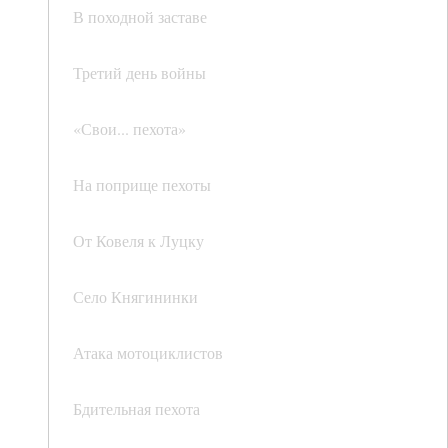
В походной заставе
Третий день войны
«Свои... пехота»
На поприще пехоты
От Ковеля к Луцку
Село Княгининки
Атака мотоциклистов
Бдительная пехота