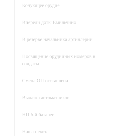
Кочующее орудие
Впереди доты Емильчино
В резерве начальника артиллерии
Посвящение орудийных номеров в
солдаты
Смена ОП отставлена
Вылазка автоматчиков
НП 6-й батареи
Наша пехота