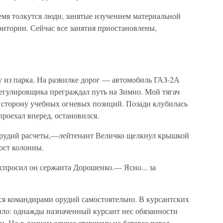
емя толкутся люди, занятые изучением материальной
рритории. Сейчас все занятия приостановлены,
у из парка. На развилке дорог — автомобиль ГАЗ-2А
егулировщика преграждал путь на Зимно. Мой тягач
в сторону учебных огневых позиций. Позади клубилась
роехал вперед, остановился.
орудий расчеты,—лейтенант Величко щелкнул крышкой
ост колонны.
спросил он сержанта Дорошенко.— Ясно... за
я командирами орудий самостоятельно. В курсантских
ило: однажды назначенный курсант нес обязанности
н. Но в данном случае старшему на батарее перед