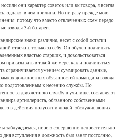
 носили они характер советов или выговора, я всегда
сь, однако, в чем причина. Но ни разу прежде мою
винения, потому что вместо отвлеченных схем передо
е взводы 3-й батареи.
андирские знаки различия, несет с собой остатки
ий отвечать только за себя. Он обучен подчинять
аделенных властью старших, и довольствоваться
м приказывать в такой же мере, как и подчиняться.
та ограничивается умением суммировать данные,
рамках должностных обязанностей командира взвода.
очно подготовленным к несению службы. Но
ретенное за двухлетнюю службу в училище, составляют
мандира-артиллериста, обязанного собственными
щего в действия полусотни людей, обслуживающих
, мы заблуждаемся, порою совершенно непростительно
со дня вступления в должность был занят постоянно,