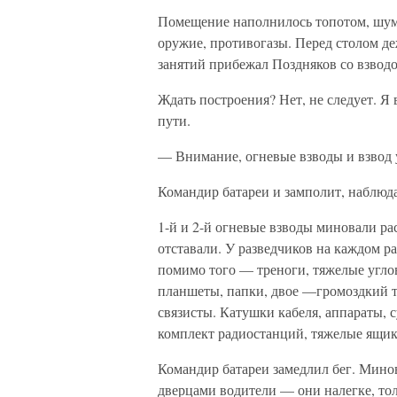
Помещение наполнилось топотом, шум
оружие, противогазы. Перед столом д
занятий прибежал Поздняков со взвод
Ждать построения? Нет, не следует. Я
пути.
— Внимание, огневые взводы и взвод уп
Командир батареи и замполит, наблюда
1-й и 2-й огневые взводы миновали р
отставали. У разведчиков на каждом ра
помимо того — треноги, тяжелые угло
планшеты, папки, двое —громоздкий т
связисты. Катушки кабеля, аппараты, 
комплект радиостанций, тяжелые ящик
Командир батареи замедлил бег. Мино
дверцами водители — они налегке, тол