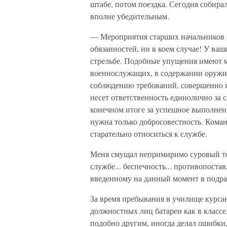
штабе, потом поездка. Сегодня собира
вполне убедительным.
— Мероприятия старших начальников 
обязанностей, ни в коем случае! У ва
стрельбе. Подобные упущения имеют м
военнослужащих, в содержании оружия.
соблюдению требований, совершенно я
несет ответственность единолично за 
конечном итоге за успешное выполнени
нужна только добросовестность. Кома
старательно относиться к службе.
Меня смущал непримиримо суровый то
службе... беспечность... противопост
введенному на данный момент в подраз
За время пребывания в училище курса
должностных лиц батареи как в классе,
подобно другим, иногда делал ошибки