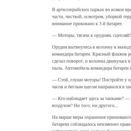
В артиллерийских парках во всякое вр
части, чисткой, осмотром, уборкой те
внимание приковано к 3-й батарее.
— Моторы, тягачи к орудиям, сцепляй!
Орудия вытянулись в колонну к выход
командира батареи. Красный флажок р
сделал поворот, и колонна двинулась 
пыль. Автомобиль командира батареи п
— Стой, глуши моторы! Постройте у 
часов и беглым шагом направился в хв
— Кто наблюдает здесь за танками? — 
воздухом? Ни того, ни другого...
На марше меры охранения принимаютс
батареях соблюдалось неизменно прав
наблюдателя, даже если не был назначе