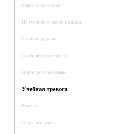
Боевая подготовка
На учебной огневой позиции
Рекогносцировка
Совершенно секретно
Цивильные знакомые
Учебная тревога
Команда
Огневая служба