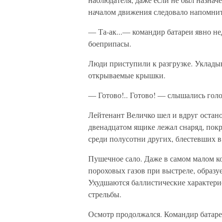
началом движения следовало напомнит
— Та-ак...— командир батареи явно н
боеприпасы.
Люди приступили к разгрузке. Укладыв
открываемые крышки.
— Готово!.. Готово! — слышались гол
Лейтенант Величко шел и вдруг остано
двенадцатом ящике лежал снаряд, по
среди полусотни других, блестевших в
Пушечное сало. Даже в самом малом к
пороховых газов при выстреле, образу
Ухудшаются баллистические характерис
стрельбы.
Осмотр продолжался. Командир батареи