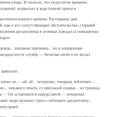
инятия пищи. И полагал, что недостаток времени
пущений, вскрытых в ходе боевой тревоги.
ротивоположного мнения. Распорядок дня,
, как и все сопутствующие обстоятельства, старший
укрепления дисциплины в огневых взводах и повышения
борот.
дежда... внешние признаки... но и очищенные
мандира нести службу,— Величко ничего не желал
 замполит.
начал он,— ай, ай... нехорошо, товарищ лейтенант.—
о... никакого опыта, со школьной скамьи... но граница
сть.— Он остановился передо мной,— нехорошо,
 ваши люди должны строго соблюдать дисциплину...
еем права!
ерен,— произнес командир батареи и сомкнул шпоры.