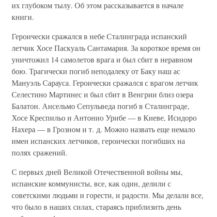
их глубоком тылу. Об этом рассказывается в начале
книги.
Героически сражался в небе Сталинграда испанский
летчик Хосе Паскуаль Сантамария. За короткое время он
уничтожил 14 самолетов врага и был сбит в неравном
бою. Трагически погиб неподалеку от Баку наш ас
Мануэль Сарауса. Героически сражался с врагом летчик
Селестино Мартинес и был сбит в Венгрии близ озера
Балатон. Ансельмо Сепульведа погиб в Сталинграде,
Хосе Креспильо и Антонио Урибе — в Киеве, Исидоро
Нахера — в Грозном и т. д. Можно назвать еще немало
имен испанских летчиков, героически погибших на
полях сражений.
С первых дней Великой Отечественной войны мы,
испанские коммунисты, все, как один, делили с
советскими людьми и горести, и радости. Мы делали все,
что было в наших силах, стараясь приблизить день