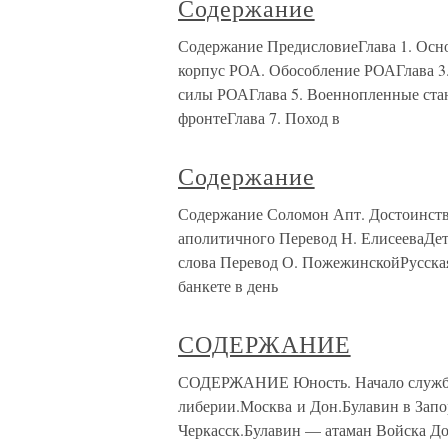
Содержание
Содержание ПредисловиеГлава 1. Осн
корпус РОА. Обособление РОАГлава 3
силы РОАГлава 5. Военнопленные ста
фронтеГлава 7. Поход в
Содержание
Содержание Соломон Апт. Достоинств
аполитичного Перевод Н. ЕлисееваДет
слова Перевод О. ПожежинскойРусская
банкете в день
СОДЕРЖАНИЕ
СОДЕРЖАНИЕ Юность. Начало службы.Б
либерии.Москва и Дон.Булавин в Запо
Черкасск.Булавин — атаман Войска До