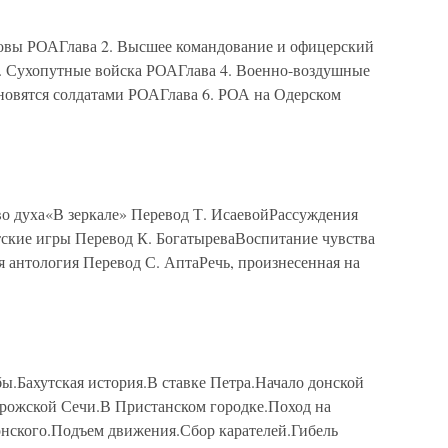
овы РОАГлава 2. Высшее командование и офицерский
. Сухопутные войска РОАГлава 4. Военно-воздушные
новятся солдатами РОАГлава 6. РОА на Одерском
о духа«В зеркале» Перевод Т. ИсаевойРассуждения
ские игры Перевод К. БогатыреваВоспитание чувства
 антология Перевод С. АптаРечь, произнесенная на
ахутская история.В ставке Петра.Начало донской
рожской Сечи.В Пристанском городке.Поход на
нского.Подъем движения.Сбор карателей.Гибель