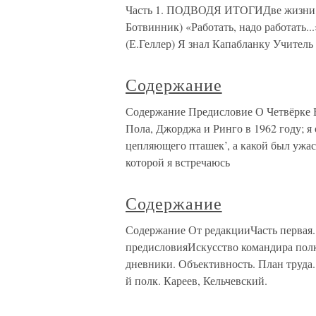
Часть 1. ПОДВОДЯ ИТОГИДве жизни М
Ботвинник) «Работать, надо работать.
(Е.Геллер) Я знал Капабланку Учитель 
Содержание
Содержание Предисловие О Четвёрке В
Пола, Джорджа и Ринго в 1962 году; я
цепляющего пташек’, а какой был ужа
которой я встречаюсь
Содержание
Содержание От редакцииЧасть первая.
предисловияИскусство командира полк
дневники. Объективность. План труда. 
й полк. Кареев, Кельчевский.