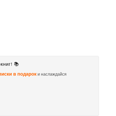
книг! 📚
писки в подарок
и наслаждайся