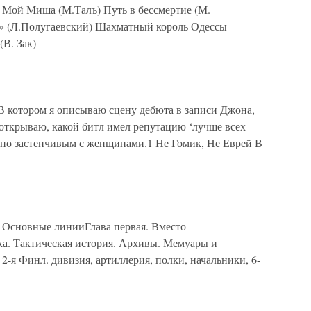
ой Миша (М.Талъ) Путь в бессмертие (М.
..» (Л.Полугаевский) Шахматный король Одессы
(В. Зак)
 котором я описываю сцену дебюта в записи Джона,
 открываю, какой битл имел репутацию ‘лучше всех
сно застенчивым с женщинами.1 Не Гомик, Не Еврей В
 Основные линииГлава первая. Вместо
а. Тактическая история. Архивы. Мемуары и
2-я Финл. дивизия, артиллерия, полки, начальники, 6-