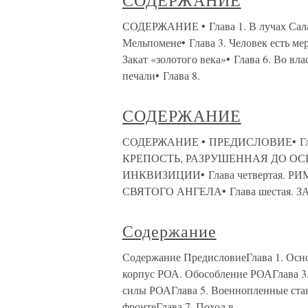
СОДЕРЖАНИЕ
СОДЕРЖАНИЕ • Глава 1. В лучах Салам
Мельпомене• Глава 3. Человек есть мер
Закат «золотого века»• Глава 6. Во вл
печали• Глава 8.
СОДЕРЖАНИЕ
СОДЕРЖАНИЕ • ПРЕДИСЛОВИЕ• Глава
КРЕПОСТЬ, РАЗРУШЕННАЯ ДО ОСНО
ИНКВИЗИЦИИ• Глава четвертая. РИ
СВЯТОГО АНГЕЛА• Глава шестая. ЗА
Содержание
Содержание ПредисловиеГлава 1. Осн
корпус РОА. Обособление РОАГлава 3
силы РОАГлава 5. Военнопленные ста
фронтеГлава 7. Поход в