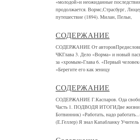
«молодой»и неожиданные последствия
продолжается. Вормс,Страсбург, Люцер
путешествие (1894). Милан, Пельи,
СОДЕРЖАНИЕ
СОДЕРЖАНИЕ От авторовПредисловиеГл
ЧКГлава 3. Дело «Ворма» и новый пасп
за «хромым»Глава 6. «Первый человек
«Берегите его как зеницу
СОДЕРЖАНИЕ
СОДЕРЖАНИЕ Г.Каспаров. Ода свободн
Часть 1. ПОДВОДЯ ИТОГИДве жизни М
Ботвинник) «Работать, надо работать.
(Е.Геллер) Я знал Капабланку Учитель 