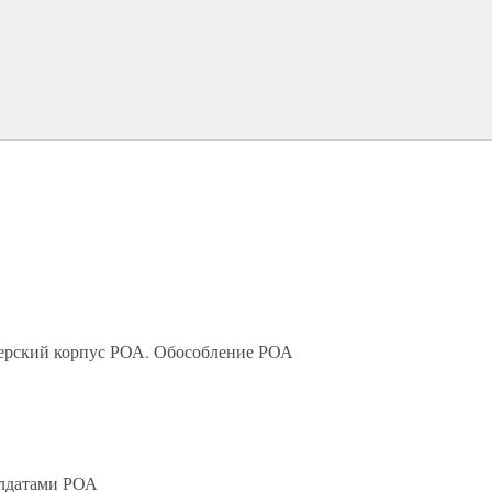
церский корпус РОА. Обособление РОА
олдатами РОА