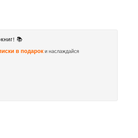
книг! 📚
писки в подарок
и наслаждайся