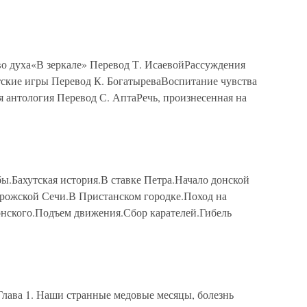
о духа«В зеркале» Перевод Т. ИсаевойРассуждения
ские игры Перевод К. БогатыреваВоспитание чувства
 антология Перевод С. АптаРечь, произнесенная на
ахутская история.В ставке Петра.Начало донской
рожской Сечи.В Пристанском городке.Поход на
нского.Подъем движения.Сбор карателей.Гибель
 1. Наши странные медовые месяцы, болезнь