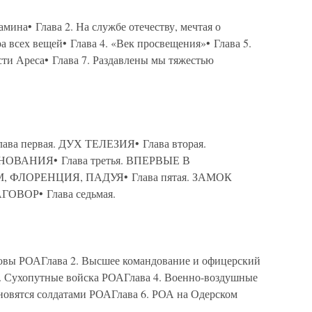
ина• Глава 2. На службе отечеству, мечтая о
а всех вещей• Глава 4. «Век просвещения»• Глава 5.
асти Ареса• Глава 7. Раздавлены мы тяжестью
 первая. ДУХ ТЕЛЕЗИЯ• Глава вторая.
ВАНИЯ• Глава третья. ВПЕРВЫЕ В
М, ФЛОРЕНЦИЯ, ПАДУЯ• Глава пятая. ЗАМОК
ГОВОР• Глава седьмая.
овы РОАГлава 2. Высшее командование и офицерский
. Сухопутные войска РОАГлава 4. Военно-воздушные
новятся солдатами РОАГлава 6. РОА на Одерском