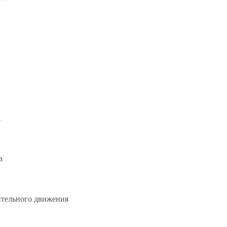
А
а
ительного движения