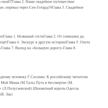
 оной7Глава 2. Наше свадебное путешествие
н, перевал через Сен-Готард19Глава 3. Свадебное
ава 1. Незваный гостьГлава 2. От гимназии до,
ортГлава 4. Экскурс в другую историюГлава 5. Охота
»Глава 7. Выход на «большую дорогу»Глава 8.
ому человеку Г.Сосонко. К российскому читателю
ой Миша (М.Талъ) Путь в бессмертие (М.
..» (Л.Полугаевский) Шахматный король Одессы
(В. Зак)