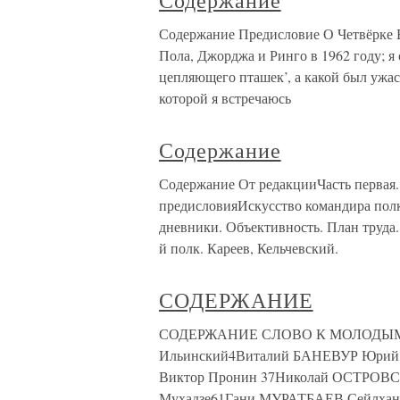
Содержание
Содержание Предисловие О Четвёрке В
Пола, Джорджа и Ринго в 1962 году; я
цепляющего пташек’, а какой был ужа
которой я встречаюсь
Содержание
Содержание От редакцииЧасть первая.
предисловияИскусство командира полк
дневники. Объективность. План труда. 
й полк. Кареев, Кельчевский.
СОДЕРЖАНИЕ
СОДЕРЖАНИЕ СЛОВО К МОЛОДЫМ В.
Ильинский4Виталий БАНЕВУР Юри
Виктор Пронин 37Николай ОСТРОВС
Мухадзе61Гани МУРАТБАЕВ Сейлхан