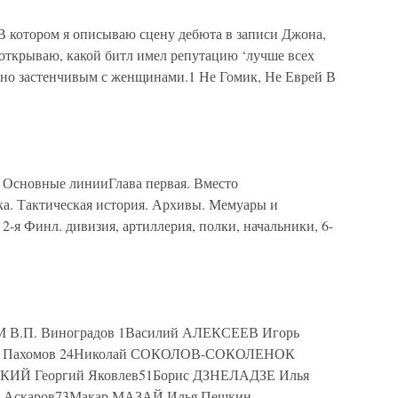
 котором я описываю сцену дебюта в записи Джона,
 открываю, какой битл имел репутацию ‘лучше всех
сно застенчивым с женщинами.1 Не Гомик, Не Еврей В
 Основные линииГлава первая. Вместо
а. Тактическая история. Архивы. Мемуары и
2-я Финл. дивизия, артиллерия, полки, начальники, 6-
П. Виноградов 1Василий АЛЕКСЕЕВ Игорь
й Пахомов 24Николай СОКОЛОВ-СОКОЛЕНОК
КИЙ Георгий Яковлев51Борис ДЗНЕЛАДЗЕ Илья
 Аскаров73Макар МАЗАЙ Илья Пешкин