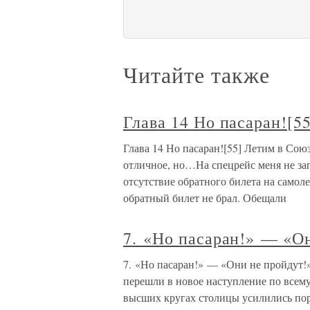
Читайте также
Глава 14 Но пасаран![55
Глава 14 Но пасаран![55] Летим в Союз
отличное, но…На спецрейс меня не зап
отсутствие обратного билета на самол
обратный билет не брал. Обещали
7. «Но пасаран!» — «О
7. «Но пасаран!» — «Они не пройдут!»
перешли в новое наступление по всему
высших кругах столицы усилились пор