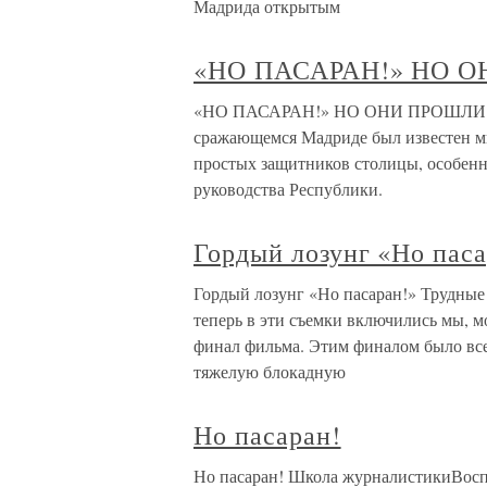
Мадрида открытым
«НО ПАСАРАН!» НО 
«НО ПАСАРАН!» НО ОНИ ПРОШЛИ Хене
сражающемся Мадриде был известен мн
простых защитников столицы, особенн
руководства Республики.
Гордый лозунг «Но паса
Гордый лозунг «Но пасаран!» Трудные 
теперь в эти съемки включились мы, 
финал фильма. Этим финалом было вс
тяжелую блокадную
Но пасаран!
Но пасаран! Школа журналистикиВоспо