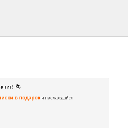
книг! 📚
писки в подарок
и наслаждайся