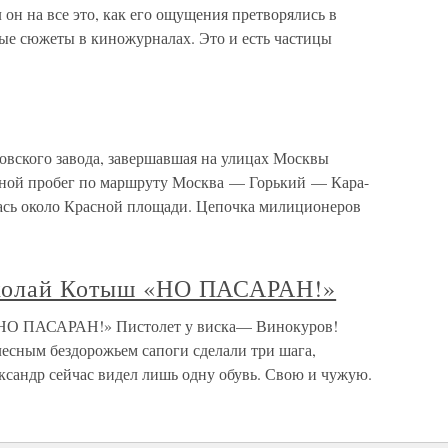
л он на все это, как его ощущения претворялись в
ые сюжеты в киножурналах. Это и есть частицы
овского завода, завершавшая на улицах Москвы
ной пробег по маршруту Москва — Горький — Кара-
сь около Красной площади. Цепочка милиционеров
иколай Котыш «НО ПАСАРАН!»
«НО ПАСАРАН!» Пистолет у виска— Винокуров!
лесным бездорожьем сапоги сделали три шага,
ксандр сейчас видел лишь одну обувь. Свою и чужую.