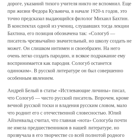
дороге, указаний тихого учителя никто не вспомнил. Еще
при жизни Федора Кузьмича, в начале 1920-х годов, это
точно предсказал выдающийся филолог Михаил Бахтин.
В конспектах одной из учениц, слушавших тогда лекции
Бахтина, его позиция обозначена так: «Сологуб —
писатель чрезвычайно значительный, но школу создать не
может. Он слишком интимен и своеобразен. На него
очень легко создать пародию, и всякое подражание ему
воспринимается как пародия. Сологуб останется
одиноким». В русской литературе он был совершенно
особенным явлением.
Андрей Белый в статье «Истлевающие личины» писал,
что Сологуб — чисто русский писатель. Впрочем, кроме
вечной русской тоски и владения русским словом, мало
что роднит его с отечественной словесностью. Юлий
Айхенвальд считал, что главная «нота» Сологуба почти
не имела предшественников в нашей литературе, но
прозвучала в его творчестве со всей полнотой родного