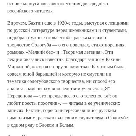
основе корпуса «высокого» чтения для среднего
российского читателя.
Впрочем, Бахтин еще в 1920-е годы, выступая с лекциями
по русской литературе перед школьниками и студентами,
подобрал нужные слова, чтобы рассказать им о
творчестве Сологуба — о его новеллах, стихотворениях,
романах «Мелкий бес» и «Творимая легенда». Эти
лекции оказались известны благодаря записям Рахили
Миркиной, которая в пору знакомства с Бахтиным была
совсем юной барышней и которую не смутили ни
тематика сологубовского творчества, ни способ его
анализа знаменитым впоследствии ученым. «„Я“
Передонова — это прежде всего его телесное „я“: он
любит поесть, похотлив», — читаем в ее ученических
записях. Бахтин, горячо интересовавшийся русским
символизмом, рассказывал своим слушателям о Сологубе
в одном ряду с Блоком и Белым.