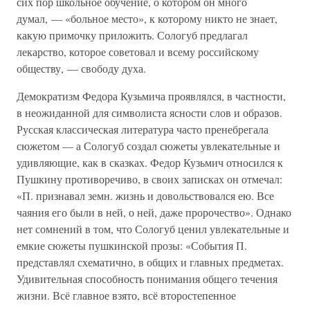
сих пор школьное обучение, о котором он много
думал, — «больное место», к которому никто не знает,
какую примочку приложить. Сологуб предлагал
лекарство, которое советовал и всему российскому
обществу, — свободу духа.
Демократизм Федора Кузьмича проявлялся, в частности,
в неожиданной для символиста ясности слов и образов.
Русская классическая литература часто пренебрегала
сюжетом — а Сологуб создал сюжеты увлекательные и
удивляющие, как в сказках. Федор Кузьмич относился к
Пушкину противоречиво, в своих записках он отмечал:
«П. признавал земн. жизнь и довольствовался ею. Все
чаяния его были в ней, о ней, даже пророчество». Однако
нет сомнений в том, что Сологуб ценил увлекательные и
емкие сюжеты пушкинской прозы: «События П.
представлял схематично, в общих и главных предметах.
Удивительная способность понимания общего течения
жизни. Всё главное взято, всё второстепенное