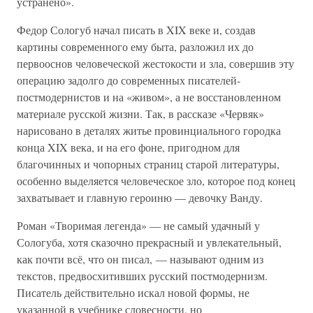
устранено».
Федор Сологуб начал писать в XIX веке и, создав
картины современного ему быта, разложил их до
первооснов человеческой жестокости и зла, совершив эту
операцию задолго до современных писателей-
постмодернистов и на «живом», а не восстановленном
материале русской жизни. Так, в рассказе «Червяк»
нарисовано в деталях житье провинциального городка
конца XIX века, и на его фоне, пригодном для
благочинных и чопорных страниц старой литературы,
особенно выделяется человеческое зло, которое под конец
захватывает и главную героиню — девочку Ванду.
Роман «Творимая легенда» — не самый удачный у
Сологуба, хотя сказочно прекрасный и увлекательный,
как почти всё, что он писал, — называют одним из
текстов, предвосхитивших русский постмодернизм.
Писатель действительно искал новой формы, не
указанной в учебнике словесности, но