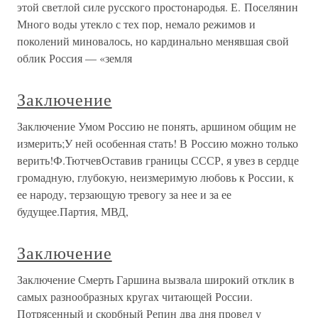
этой светлой силе русского простонародья. Е. Поселянин
Много воды утекло с тех пор, немало режимов и
поколений миновалось, но кардинально менявшая свой
облик Россия — «земля
Заключение
Заключение Умом Россию не понять, аршином общим не
измерить;У ней особенная стать! В Россию можно только
верить!Ф.ТютчевОставив границы СССР, я увез в сердце
громадную, глубокую, неизмеримую любовь к России, к
ее народу, терзающую тревогу за нее и за ее
будущее.Партия, МВД,
Заключение
Заключение Смерть Гаршина вызвала широкий отклик в
самых разнообразных кругах читающей России.
Потрясенный и скорбный Репин два дня провел у