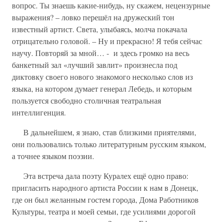
вопрос. Ты знаешь какие-нибудь, ну скажем, нецензурные
выражения? – ловко перешёл на дружеский тон
известный артист. Света, улыбаясь, молча покачала
отрицательно головой. – Ну и прекрасно! Я тебя сейчас
научу. Повторяй за мной… - и здесь громко на весь
банкетный зал «лучший завлит» произнесла под
диктовку своего нового знакомого несколько слов из
языка, на котором думает генерал Лебедь, и которым
пользуется свободно столичная театральная
интеллигенция.
В дальнейшем, я знаю, став близкими приятелями,
они пользовались только литературным русским языком,
а точнее языком поэзии.
Эта встреча дала поэту Куралех ещё одно право:
пригласить народного артиста России к нам в Донецк,
где он был желанным гостем города, Дома Работников
Культуры, театра и моей семьи, где усилиями дорогой