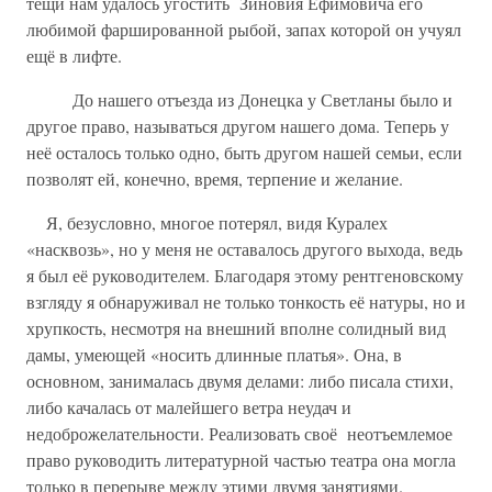
тещи нам удалось угостить Зиновия Ефимовича его
любимой фаршированной рыбой, запах которой он учуял
ещё в лифте.
До нашего отъезда из Донецка у Светланы было и
другое право, называться другом нашего дома. Теперь у
неё осталось только одно, быть другом нашей семьи, если
позволят ей, конечно, время, терпение и желание.
Я, безусловно, многое потерял, видя Куралех
«насквозь», но у меня не оставалось другого выхода, ведь
я был её руководителем. Благодаря этому рентгеновскому
взгляду я обнаруживал не только тонкость её натуры, но и
хрупкость, несмотря на внешний вполне солидный вид
дамы, умеющей «носить длинные платья». Она, в
основном, занималась двумя делами: либо писала стихи,
либо качалась от малейшего ветра неудач и
недоброжелательности. Реализовать своё неотъемлемое
право руководить литературной частью театра она могла
только в перерыве между этими двумя занятиями.