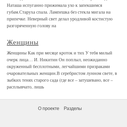
Наташа испуганно прижимала ухо к запекшимся
губам.Старуха спала. Лампешка без стекла мигала на
припечке. Неверный свет делал уродливой костистую
разгоряченную голову на
Женщины
Женщины Как при месяце кроток и тих У тебя милый
очерк лица… И. Никитин Он поплыл, неожиданно
окруженный бесплотными, легчайшими призраками
очаровательных женщин.В серебристом лунном свете, в
зыбких тенях старого сада (где все – затушевано, все –
расплывчато, лишь
О проекте
Разделы