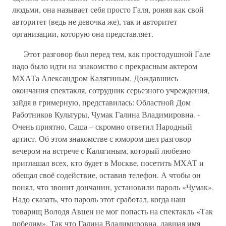
людьми, она называет себя просто Галя, роняя как свой
авторитет (ведь не девочка же), так и авторитет
организации, которую она представляет.
Этот разговор был перед тем, как простодушной Гале
надо было идти на знакомство с прекрасным актером
МХАТа Александром Калягиным. Дождавшись
окончания спектакля, сотрудник серьезного учреждения,
зайдя в гримерную, представилась: Областной Дом
Работников Культуры, Чумак Галина Владимировна. -
Очень приятно, Саша – скромно ответил Народный
артист. Об этом знакомстве с юмором шел разговор
вечером на встрече с Калягиным, который любезно
приглашал всех, кто будет в Москве, посетить МХАТ и
обещал своё содействие, оставив телефон. А чтобы он
понял, что звонит дончанин, установили пароль «Чумак».
Надо сказать, что пароль этот сработал, когда наш
товарищ Володя Авцен не мог попасть на спектакль «Так
победим». Так что Галина Владимировна, давшая имя