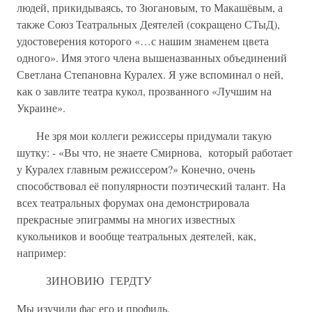
людей, прикидываясь, то Зюгановым, то Макашёвым, а
также Союз Театральных Деятелей (сокращено СТыД),
удостоверения которого «…с нашим знаменем цвета
одного». Имя этого члена вышеназванных объединений
Светлана Степановна Куралех. Я уже вспоминал о ней,
как о завлите театра кукол, прозванного «Лучшим на
Украине».
Не зря мои коллеги режиссеры придумали такую
шутку: - «Вы что, не знаете Смирнова, который работает
у Куралех главным режиссером?» Конечно, очень
способствовал её популярности поэтический талант. На
всех театральных форумах она демонстрировала
прекрасные эпиграммы на многих известных
кукольников и вообще театральных деятелей, как,
например:
ЗИНОВИЮ ГЕРДТУ
Мы изучили фас его и профиль,