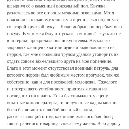
швырнул её о каменный вокзальный пол. Кружка
разлетелась во все стороны мелкими осколками. Мотя
подскочила к пьяному клиенту и вцепилась в поднятую
со второй кружкой руку. – Люди добрые, он перебьет всю
посуду. В чем же я буду отпускать вам пиво? – чуть ли не
в истерике прокричала она покупателям. Несколько
здоровых хлопцев схватили буяна и выволокли его на
перрон, где мне с большим трудом удалось уговорить их
отдать совсем захмелевшего друга на моё попечение.
Благо в этот момент отсутствовал военный патруль, для
которого перрон был любимым местом прогулок, так же
собственно, как и для поселковой молодежи. Тяжелого
и потерявшего устойчивость приятеля я тащил из
последних сил в часть. Если бы снимали эту сцену
опытные кинооператоры, то полученные кадры можно
было бы вставить в любой военный фильм,
рассказывающий о том, как после тяжелого боя боец
тащит раненого товарища, спасая ему жизнь. Всю дорогу