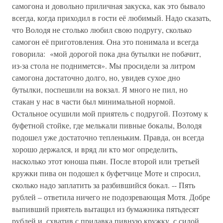
самогона и довольно приличная закуска, как это бывало
всегда, когда приходил в гости её любимый. Надо сказать,
что Володя не столько любил свою подругу, сколько
самогон её приготовления. Она это понимала и всегда
говорила: «мой дорогой пока дна бутылки не побачит,
из-за стола не поднимется». Мы просидели за литром
самогона достаточно долго, но, увидев сухое дно
бутылки, поспешили на вокзал. Я много не пил, но
стакан у нас в части был минимальной нормой.
Остальное осушили мой приятель с подругой. Поэтому к
буфетной стойке, где мелькали пивные бокалы, Володя
подошел уже достаточно тепленьким. Правда, он всегда
хорошо держался, и вряд ли кто мог определить,
насколько этот юноша пьян. После второй или третьей
кружки пива он подошел к буфетчице Моте и спросил,
сколько надо заплатить за разбившийся бокал. -- Пять
рублей – ответила ничего не подозревающая Мотя. Добре
выпивший приятель вытащил из бумажника пятьдесят
рублей и, схватив с прилавка пивную кружку, с силой