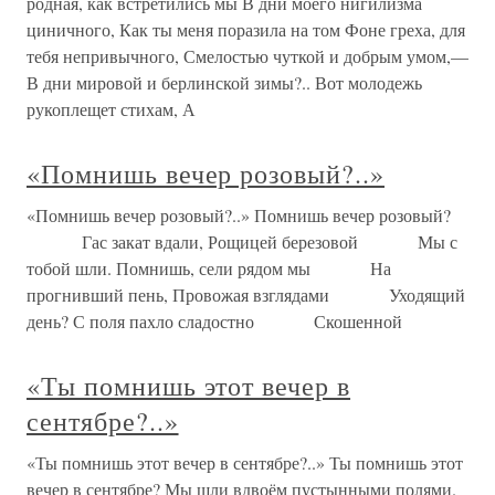
родная, как встретились мы В дни моего нигилизма
циничного, Как ты меня поразила на том Фоне греха, для
тебя непривычного, Смелостью чуткой и добрым умом,—
В дни мировой и берлинской зимы?.. Вот молодежь
рукоплещет стихам, А
«Помнишь вечер розовый?..»
«Помнишь вечер розовый?..» Помнишь вечер розовый?
Гас закат вдали, Рощицей березовой Мы с
тобой шли. Помнишь, сели рядом мы На
прогнивший пень, Провожая взглядами Уходящий
день? С поля пахло сладостно Скошенной
«Ты помнишь этот вечер в
сентябре?..»
«Ты помнишь этот вечер в сентябре?..» Ты помнишь этот
вечер в сентябре? Мы шли вдвоём пустынными полями.