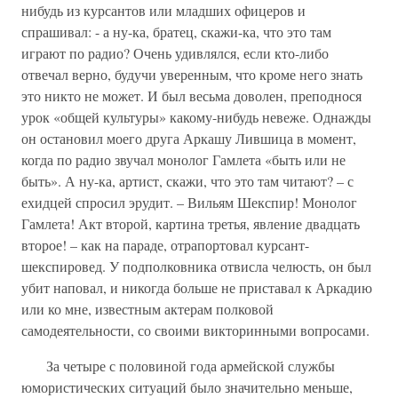
нибудь из курсантов или младших офицеров и
спрашивал: - а ну-ка, братец, скажи-ка, что это там
играют по радио? Очень удивлялся, если кто-либо
отвечал верно, будучи уверенным, что кроме него знать
это никто не может. И был весьма доволен, преподнося
урок «общей культуры» какому-нибудь невеже. Однажды
он остановил моего друга Аркашу Лившица в момент,
когда по радио звучал монолог Гамлета «быть или не
быть». А ну-ка, артист, скажи, что это там читают? – с
ехидцей спросил эрудит. – Вильям Шекспир! Монолог
Гамлета! Акт второй, картина третья, явление двадцать
второе! – как на параде, отрапортовал курсант-
шекспировед. У подполковника отвисла челюсть, он был
убит наповал, и никогда больше не приставал к Аркадию
или ко мне, известным актерам полковой
самодеятельности, со своими викторинными вопросами.
За четыре с половиной года армейской службы
юмористических ситуаций было значительно меньше,