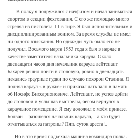
В полку я подружился с начфизом и начал заниматься
спортом в секции фехтования. С его же помощью много
стрелял из пистолета ТТ в тире. Я был исполнительным и
дисциплинированным воином. За время службы не имел
ни одного взыскания. Но однажды чуть было его не
получил. Восьмого марта 1953 года я был в наряде в
качестве заместителя начальника караула. Около
двенадцати часов дня начальник караула лейтенант
Бахарев решил пойти в столовую, ровно в двенадцать
начались траурные гудки по случаю похорон Сталина. Я
поднял караул « в ружьё» и приказал дать залп в память
об Иосифе Виссарионовиче. Лейтенант, не успев дойти
до столовой и услышав выстрелы, бегом вернулся в
караульное помещение. Я ему доложил о моём приказе.
Болван -- разошелся начальник караула, – а кто будет
отчитываться за патроны? Пять суток ареста!..
Но в это время подъехала машина командира полка.