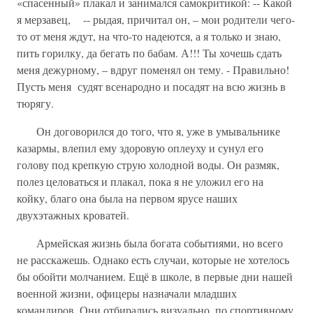
«спасенный» плакал и занимался самокритикой: -- Какой
я мерзавец, -- рыдая, причитал он, – мои родители чего-
то от меня ждут, на что-то надеются, а я только и знаю,
пить горилку, да бегать по бабам. А!!! Ты хочешь сдать
меня дежурному, – вдруг поменял он тему. - Правильно!
Пусть меня судят всенародно и посадят на всю жизнь в
тюрягу.
Он договорился до того, что я, уже в умывальнике
казармы, влепил ему здоровую оплеуху и сунул его
голову под крепкую струю холодной воды. Он размяк,
полез целоваться и плакал, пока я не уложил его на
койку, благо она была на первом ярусе наших
двухэтажных кроватей.
Армейская жизнь была богата событиями, но всего
не расскажешь. Однако есть случаи, которые не хотелось
бы обойти молчанием. Ещё в школе, в первые дни нашей
военной жизни, офицеры назначали младших
командиров. Они отбирались визуально, по спортивному