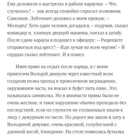
Ему доложили о выстрелах в районе караулки. – Что
случилось? -- как всегда спокойно спросил полковник
Самсонов. Лейтенант доложил о моем приказе. –
Молодец! Хоть один человек догадался, – подумав, сказал
командир и, хлопнув дверцей машины, поехал к штабу.
После сдачи караула я подошел к офицеру: -- Разрешите
отправиться под арест? – Иди лучше ко всем чертям! – В
сердцах сказал лейтенант. И я пошел.
Имея право на отдых после наряда, я с моим
приятелем Володей двинули через известный всем
солдатам полка проход в проволочном заграждении,
окружавшем часть, на вокзал в буфет пить пиво. Это
называлась самоволка. Но в авиачасти нравы были не
очень жесткие, и такое нарушение обычно проходило без
последствий, если по глупости не столкнешься лицом к
лицу с дежурным по части. По дороге мы зашли в хату к
Володиной девушке, очень красивой, голубоглазой с
длинной косой, блондинке. На столе появилась бутылка