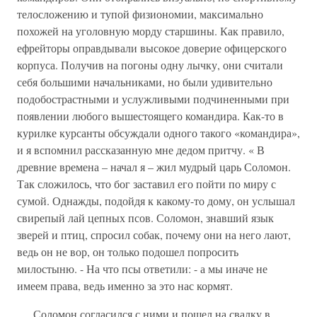
телосложению и тупой физиономии, максимально
похожей на уголовную морду старшины. Как правило,
ефрейторы оправдывали высокое доверие офицерского
корпуса. Получив на погоны одну лычку, они считали
себя большими начальниками, но были удивительно
подобострастными и услужливыми подчиненными при
появлении любого вышестоящего командира. Как-то в
курилке курсанты обсуждали одного такого «командира»,
и я вспомнил рассказанную мне дедом притчу. « В
древние времена – начал я – жил мудрый царь Соломон.
Так сложилось, что бог заставил его пойти по миру с
сумой. Однажды, подойдя к какому-то дому, он услышал
свирепый лай цепных псов. Соломон, знавший язык
зверей и птиц, спросил собак, почему они на него лают,
ведь он не вор, он только подошел попросить
милостыню. - На что псы ответили: - а мы иначе не
имеем права, ведь именно за это нас кормят.
Соломон согласился с ними и пошел на свалку в