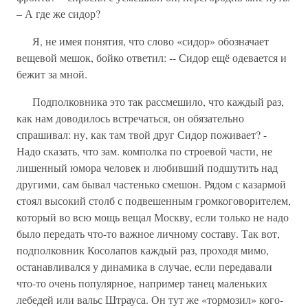
– А где же сидор?
Я, не имея понятия, что слово «сидор» обозначает
вещевой мешок, бойко ответил: -- Сидор ещё одевается и
бежит за мной.
Подполковника это так рассмешило, что каждый раз,
как нам доводилось встречаться, он обязательно
спрашивал: ну, как там твой друг Сидор поживает? -
Надо сказать, что зам. комполка по строевой части, не
лишенный юмора человек и любивший подшутить над
другими, сам бывал частенько смешон. Рядом с казармой
стоял высокий столб с подвешенным громкоговорителем,
который во всю мощь вещал Москву, если только не надо
было передать что-то важное личному составу. Так вот,
подполковник Косолапов каждый раз, проходя мимо,
останавливался у динамика в случае, если передавали
что-то очень популярное, например танец маленьких
лебедей или вальс Штрауса. Он тут же «тормозил» кого-