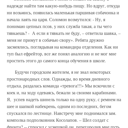
надежде найти там какую-нибудь пищу. Но вдруг, откуда
ни возьмись, появилась маленькая паршивая собачонка и
начала лаять на царя. Соломон возмутился: - Ну, я
понимаю цепных псов, у них служба такая, а ты чего
тявкаешь? - А если я тявкать не буду, – ответила шавка, –
меня не примут в собачью свору». Ребята дружно
засмеялись, поглядывая на командира отделения. Как ни
туп был ефрейтор, все же понял аналогию и не мог мне
простить этого до самого конца обучения в школе.
Будучи городским жителем, я не знал некоторых
простонародных слов. Однажды, во время дневного
отдыха, раздалась команда «тревога!!!» Мы вскочили с
коек и, на ходу одеваясь, бежали за своими карабинами.
Я, успев надеть шинель только на одну руку, с ремнем на
шее и шапкой набекрень, одним из последних, бегом
спускался по лестнице. Навстречу мне поднимался зам.
комполка подполковник Косолапов. – Шел солдат с
фронта? -- спросил с усмешкой он, перегородив мне путь.