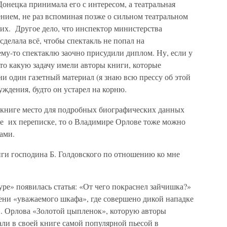
онецка принимала его с интересом, а театральная
нием, не раз вспоминая позже о сильном театральном
них. Другое дело, что инспектор министерства
делала всё, чтобы спектакль не попал на
му-то спектаклю заочно присудили диплом. Ну, если у
то какую задачу имели авторы книги, которые
 ни один газетный материал (я знаю всю прессу об этой
 суждения, будто он устарел на корню.
 книге место для подробных биографических данных
же их переписке, то о Владимире Орлове тоже можно
ами.
ги господина Б. Голдовского по отношению ко мне
ре» появилась статья: «От чего покраснел зайчишка?»
ени «уважаемого шкафа», где совершено дикой нападке
В. Орлова «Золотой цыпленок», которую авторы
ли в своей книге самой популярной пьесой в