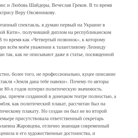
ис и Любовь Шайдеры, Вечеслав Греков. В то время
актрису Веру Овсянникову.
тапный спектакль, я думаю первый на Украине в
кой Кити», получивший диплом на республиканском
 В то время как «Четвертый позвонок», к которому
при всём моём уважении к талантливому Леониду
сан так, как не описывают даже в статье, посвященной
о, более того, не профессионально, куцее описание
ктакля «Земля дана тебе навеки». Почему-то авторы
не 80-х годов потерял политическую значимость.
ры, причем созданной в донецком театре полностью, а
мбля, как политический плакат, рассчитан был на
ическому плакату. Но создан он был не во второй
премьере присутствовала ответственный секретарь
лаевна Жаровцева, отлично знающая современный
оценила и его художественные достоинства, и