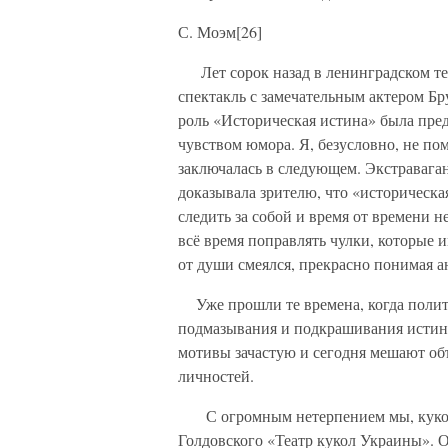
С. Моэм[26]
Лет сорок назад в ленинградском те
спектакль с замечательным актером Б
роль «Историческая истина» была пре
чувством юмора. Я, безусловно, не пом
заключалась в следующем. Экстравага
доказывала зрителю, что «историческа
следить за собой и время от времени 
всё время поправлять чулки, которые 
от души смеялся, прекрасно понимая а
Уже прошли те времена, когда полити
подмазывания и подкрашивания истин
мотивы зачастую и сегодня мешают об
личностей.
С огромным нетерпением мы, кукольн
Голдовского «Театр кукол Украины». 