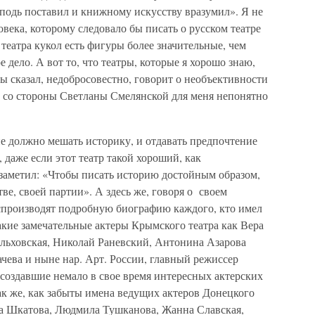
оставил и книжному искусству вразумил». Я не
овека, которому следовало бы писать о русском театре
 театра кукол есть фигуры более значительные, чем
 дело. А вот то, что театры, которые я хорошо знаю,
бы сказал, недобросовестно, говорит о необъективности
е со стороны Светланы Смелянской для меня непонятно
должно мешать историку, и отдавать предпочтение
, даже если этот театр такой хороший, как
 заметил: «Чтобы писать историю достойным образом,
тве, своей партии». А здесь же, говоря о своем
оспроизводят подробную биографию каждого, кто имел
 такие замечательные актеры Крымского театра как Вера
льховская, Николай Раневский, Антонина Азарова
чева и ныне нар. Арт. России, главный режиссер
создавшие немало в свое время интересных актерских
ак же, как забыты имена ведущих актеров Донецкого
лла Шкатова, Людмила Тушканова, Жанна Славская,