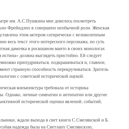
атре им. А.С.Пушкина мне довелось посмотреть
руно Фрейндлих в совершено необычной роли. Женская
дставлена этим актером сатирически с великолепным
ню весь текст этого интересного персонажа, но суть
нтная дамочка в роскошном манто в своих монологах
я истина» должна выглядеть пристойно. Ей следует
немножко припудриваться, подкрашиваться и, главное,
имеют странную способность перекручиваться. Зритель
налогию с советской исторической наукой.
ческая конъюнктура требовала от историка
ы. Однако, личные симпатии и антипатии или другие
ъективной исторической оценки явлений, событий,
ики, ждали выхода в свет книги С.Смелянской и Б.
Особая надежда была на Светлану Смелянскую,