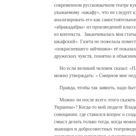
современном русскоязычном театре кук
уважаемому «шкафу», что не следует к
анализировать его как самостоятельн
«абракадабры» из произведений класси
из контекста. Заканчивалась моя стать
шкафский». Газета не пожелала помест
«покрасневшего зайчишки» её показала
дружеских чувств, понятно и объясним
Но если великий человек сказал: «Пла
можно утверждать: « Смирнов мне недр
Правда, чтобы так заявить, надо быт
Можно ли после всего этого сказать 
Украины»? Когда-то мой педагог Вла
совещании, где ставился вопрос о созд
смысл делать только тогда, когда можн
знающих и добросовестных театроведо
симпатия или антипатия, а политическа