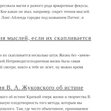
ресовала магия и разного рода ярмарочные фокусы,
. Кое-какие он знал, например, секрет чтения мыслей.
и Лонг-Айленда городке под названием Патчог, и
я мыслей, если их скапливается
 их скапливается несколько штук Жизнь без «зачем»
чной.Неприведигосподничная жизнь была самая
 смотри, никто к тебе не лезет, ну можно время
я В. А. Жуковского об истине
кого об истине Краткий очерк жизни и творчества В.
льную плодотворность того метода, которым мы
рошлого. Там, где чисто объективное, принимаемое