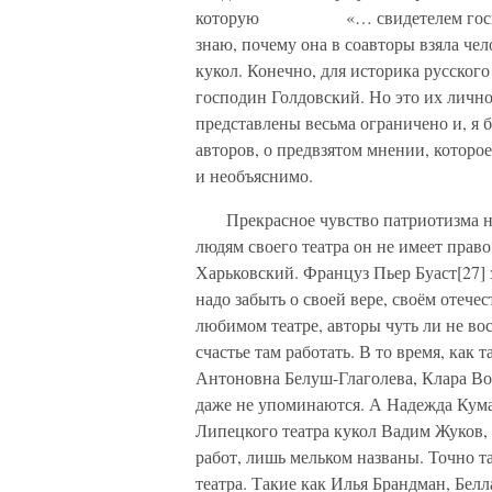
которую «… свидетелем господь п
знаю, почему она в соавторы взяла чел
кукол. Конечно, для историка русского
господин Голдовский. Но это их личное
представлены весьма ограничено и, я 
авторов, о предвзятом мнении, которо
и необъяснимо.
Прекрасное чувство патриотизма не 
людям своего театра он не имеет право
Харьковский. Француз Пьер Буаст[27]
надо забыть о своей вере, своём отечес
любимом театре, авторы чуть ли не в
счастье там работать. В то время, как
Антоновна Белуш-Глаголева, Клара Во
даже не упоминаются. А Надежда Кума
Липецкого театра кукол Вадим Жуков, 
работ, лишь мельком названы. Точно т
театра. Такие как Илья Брандман, Бе