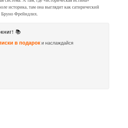
оле историка, там она выглядит как сатирический
й Бруно Фрейндлих.
книг! 📚
писки в подарок
и наслаждайся