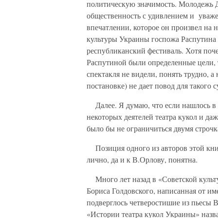
политическую значимость. Молодежь Д
общественность с удивлением и уваже
впечатлении, которое он произвел на 
культуры Украины госпожа Распутина с
республиканский фестиваль. Хотя поче
Распутиной были определенные цели, 
спектакля не видели, понять трудно, а
постановке) не дает повод для такого
Далее. Я думаю, что если нашлось в
некоторых деятелей театра кукол и да
было бы не ограничиться двумя строчк
Позиция одного из авторов этой кни
лично, да и к В.Орлову, понятна.
Много лет назад в «Советской культу
Бориса Голдовского, написанная от им
подверглось четверостишие из пьесы 
«Истории театра кукол Украины» назва