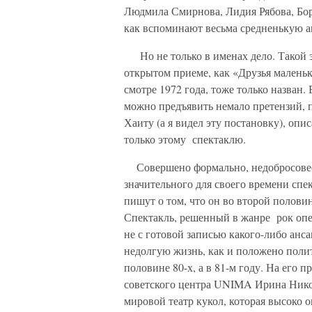
Людмила Смирнова, Лидия Рябова, Бор
как вспоминают весьма средненькую 
Но не только в именах дело. Такой э
открытом приеме, как «Друзья малень
смотре 1972 года, тоже только назван.
можно предъявить немало претензий, 
Хаиту (а я видел эту постановку), опи
только этому спектаклю.
Совершено формально, недобросовестн
значительного для своего времени спе
пишут о том, что он во второй полови
Спектакль, решенный в жанре рок опе
не с готовой записью какого-либо анса
недолгую жизнь, как и положено полит
половине 80-х, а в 81-м году. На его 
советского центра UNIMA Ирина Нико
мировой театр кукол, которая высоко 