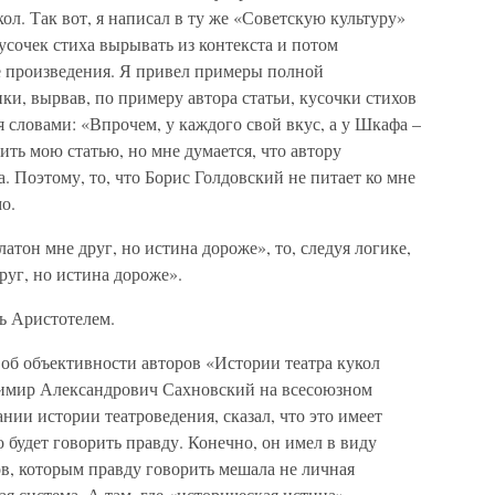
ол. Так вот, я написал в ту же «Советскую культуру»
усочек стиха вырывать из контекста и потом
ое произведения. Я привел примеры полной
ки, вырвав, по примеру автора статьи, кусочки стихов
я словами: «Впрочем, у каждого свой вкус, а у Шкафа –
ить мою статью, но мне думается, что автору
. Поэтому, то, что Борис Голдовский не питает ко мне
о.
тон мне друг, но истина дороже», то, следуя логике,
уг, но истина дороже».
ь Аристотелем.
об объективности авторов «Истории театра кукол
димир Александрович Сахновский на всесоюзном
ании истории театроведения, сказал, что это имеет
о будет говорить правду. Конечно, он имел в виду
в, которым правду говорить мешала не личная
я система. А там, где «историческая истина»