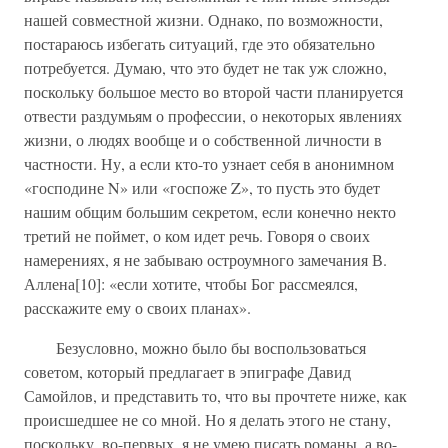
нашей совместной жизни. Однако, по возможности,
постараюсь избегать ситуаций, где это обязательно
потребуется. Думаю, что это будет не так уж сложно,
поскольку большое место во второй части планируется
отвести раздумьям о профессии, о некоторых явлениях
жизни, о людях вообще и о собственной личности в
частности. Ну, а если кто-то узнает себя в анонимном
«господине N» или «госпоже Z», то пусть это будет
нашим общим большим секретом, если конечно некто
третий не поймет, о ком идет речь. Говоря о своих
намерениях, я не забываю остроумного замечания В.
Аллена[10]: «если хотите, чтобы Бог рассмеялся,
расскажите ему о своих планах».
Безусловно, можно было бы воспользоваться
советом, который предлагает в эпиграфе Давид
Самойлов, и представить то, что вы прочтете ниже, как
происшедшее не со мной. Но я делать этого не стану,
поскольку, во-первых, я не умею писать романы, а во-