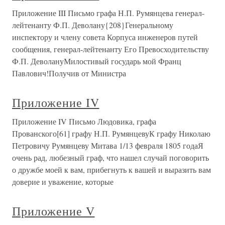
Приложение III Письмо графа Н.П. Румянцева генерал-
лейтенанту Ф.П. Деволану{208}Генеральному
инспектору и члену совета Корпуса инженеров путей
сообщения, генерал-лейтенанту Его Превосходительству
Ф.П. ДеволануМилостивый государь мой Франц
Павлович!Получив от Министра
Приложение IV
Приложение IV Письмо Людовика, графа
Прованского[61] графу Н.П. РумянцевуК графу Николаю
Петровичу Румянцеву Митава 1/13 февраля 1805 годаЯ
очень рад, любезный граф, что нашел случай поговорить
о дружбе моей к вам, прибегнуть к вашей и выразить вам
доверие и уважение, которые
Приложение V