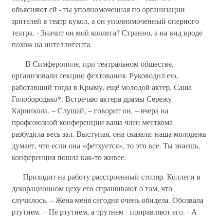
объясняют ей - ты уполномоченная по организации
зрителей в театр кукол, а он уполномоченный оперного
театра. - Значит он мой коллега? Странно, а на вид вроде
похож на интеллигента.
В Симферополе, при театральном обществе,
организовали секцию фехтования. Руководил ею,
работавший тогда в Крыму, ещё молодой актер, Саша
Голобородько*. Встречаю актера драмы Сережу
Карникола. – Слушай, – говорит он, – вчера на
профсоюзной конференции ваша член месткома
разбудила весь зал. Выступая, она сказала: наша молодежь
думает, что если она «фетхуется», то это все. Ты знаешь,
конференция пошла как-то живее.
Приходит на работу расстроенный столяр. Коллеги в
декорационном цеху его спрашивают о том, что
случилось. – Жена меня сегодня очень обидела. Обозвала
ртутнем. – Не ртутнем, а трутнем - поправляют его. - А