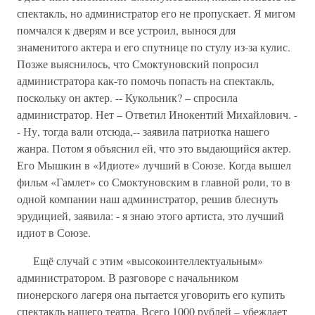
спектакль, но администратор его не пропускает. Я мигом
помчался к дверям и все устроил, вынося для
знаменитого актера и его спутнице по стулу из-за кулис.
Позже выяснилось, что Смоктуновский попросил
администратора как-то помочь попасть на спектакль,
поскольку он актер. -- Кукольник? – спросила
администратор. Нет – Ответил Инокентий Михайлович. -
- Ну, тогда вали отсюда,-- заявила патриотка нашего
жанра. Потом я объяснил ей, что это выдающийся актер.
Его Мышкин в «Идиоте» лучший в Союзе. Когда вышел
фильм «Гамлет» со Смоктуновским в главной роли, то в
одной компании наш администратор, решив блеснуть
эрудицией, заявила: - я знаю этого артиста, это лучший
идиот в Союзе.
Ещё случай с этим «высокоинтеллектуальным»
администратором. В разговоре с начальником
пионерского лагеря она пытается уговорить его купить
спектакль нашего театра. Всего 1000 рублей – убеждает