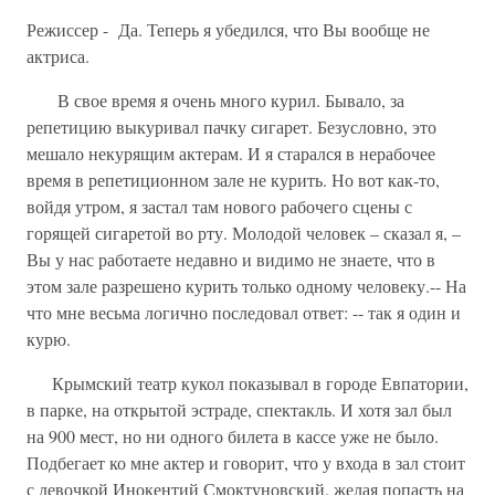
Режиссер - Да. Теперь я убедился, что Вы вообще не
актриса.
В свое время я очень много курил. Бывало, за
репетицию выкуривал пачку сигарет. Безусловно, это
мешало некурящим актерам. И я старался в нерабочее
время в репетиционном зале не курить. Но вот как-то,
войдя утром, я застал там нового рабочего сцены с
горящей сигаретой во рту. Молодой человек – сказал я, –
Вы у нас работаете недавно и видимо не знаете, что в
этом зале разрешено курить только одному человеку.-- На
что мне весьма логично последовал ответ: -- так я один и
курю.
Крымский театр кукол показывал в городе Евпатории,
в парке, на открытой эстраде, спектакль. И хотя зал был
на 900 мест, но ни одного билета в кассе уже не было.
Подбегает ко мне актер и говорит, что у входа в зал стоит
с девочкой Инокентий Смоктуновский, желая попасть на