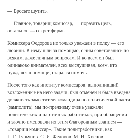
— Бросьте шутить.
— Главное, товарищ комиссар, — поразить цель,
остальное — секрет фирмы.
Комиссара Федорова не только уважали в полку — его
любили. К нему шли за помощью, с ним советовались по
всяким, даже личным вопросам. И ко всем он был
одинаково внимателен, всех выслушивал, всем, кто
нуждался в помощи, старался помочь.
После того как институт комиссаров, выполнивший
возложенные на него задачи, был отменен и была введена
должность заместителя командира по политической части
(замполита), мы по-прежнему очень уважали
политических и партийных работников, при обращении
и заочно именовали их этим благородным званием —
«товарищ комиссар». Такие политработники, как
Г. Г. Гурьянов, С. Я. Федоров, М. И. Хренов,