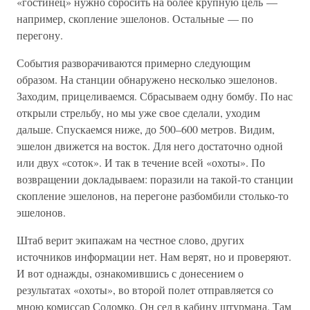
«гостинец» нужно сбросить на более крупную цель —
например, скопление эшелонов. Остальные — по
перегону.
События разворачиваются примерно следующим
образом. На станции обнаружено несколько эшелонов.
Заходим, прицеливаемся. Сбрасываем одну бомбу. По нас
открыли стрельбу, но мы уже свое сделали, уходим
дальше. Спускаемся ниже, до 500–600 метров. Видим,
эшелон движется на восток. Для него достаточно одной
или двух «соток». И так в течение всей «охоты». По
возвращении докладываем: поразили на такой-то станции
скопление эшелонов, на перегоне разбомбили столько-то
эшелонов.
Штаб верит экипажам на честное слово, других
источников информации нет. Нам верят, но и проверяют.
И вот однажды, ознакомившись с донесением о
результатах «охоты», во второй полет отправляется со
мною комиссар Соломко. Он сел в кабину штурмана. Там