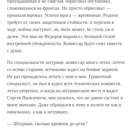
приукрашивая и не смягчая, обрисовал обстановку,
сложившуюся на фронтах. Не просто обрисовал —
проанализировал. Успехи врага — временные, Родина
требует от своих защитников стойкости, и перелом в
ходе, войны наступит, он, быть может, lie столь уж и
далек. Эти мысли Федоров выразил с большой силой
внутренней убежденности. Комиссар будто снял тяжесть
с души.
По специальности штурман, комиссар много летал, почти
со всеми старыми летчиками ходил на боевые задания.
Не раз приходилось летать с ним и мне. Грамотный
специалист, он был в курсе всех технических новшеств,
летал уверенно, и когда на штурманском месте я видел
Сергея Яковлевича, мне казалось, что он давно состоит в
моем экипаже. Даже обращался к нему в полете не как к
начальнику, а как к штурману.
— Штурман, сколько времени до цели?