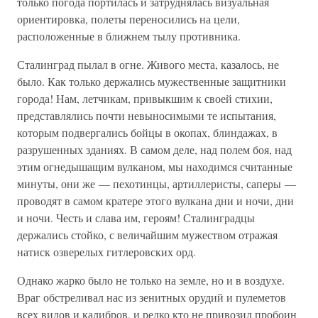
только погода портилась и затруднялась визуальная
ориентировка, полеты переносились на цели,
расположенные в ближнем тылу противника.
Сталинград пылал в огне. Живого места, казалось, не
было. Как только держались мужественные защитники
города! Нам, летчикам, привыкшим к своей стихии,
представлялись почти невыносимыми те испытания,
которым подвергались бойцы в окопах, блиндажах, в
разрушенных зданиях. В самом деле, над полем боя, над
этим огнедышащим вулканом, мы находимся считанные
минуты, они же — пехотинцы, артиллеристы, саперы —
проводят в самом кратере этого вулкана дни и ночи, дни
и ночи. Честь и слава им, героям! Сталинградцы
держались стойко, с величайшим мужеством отражая
натиск озверелых гитлеровских орд.
Однако жарко было не только на земле, но и в воздухе.
Враг обстреливал нас из зенитных орудий и пулеметов
всех видов и калибров, и редко кто не привозил пробоин