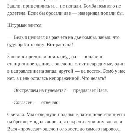
Зашли, прицелились и… не попали. Бомба немного не
долетела. Если бы бросали две — наверняка попали бы.
Штурман злится:
— Ведь я целился из расчета на две бомбы, забыл, что
буду бросать одну. Вот растяпа!
Зашли вторично, и опять неудача — попали в
станционное здание, а эшелоны стоят невредимые, один
в направлении на запад, другой — на восток. Бомб у нас
нет, а цель осталась непораженной. Что делать?
— Обстреляем из пулемета? — предлагает Вася.
— Согласен, — отвечаю.
Светало. Мы отвернули подальше, затем полетели почти
на бреющем вдоль дороги, я накренил машину влево, и
Вася «прочесал» эшелон от хвоста до самого паровоза.