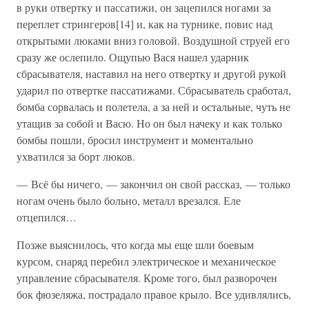
в руки отвертку и пассатижи, он зацепился ногами за
переплет стрингеров[14] и, как на турнике, повис над
открытыми люками вниз головой. Воздушной струей его
сразу же ослепило. Ощупью Вася нашел ударник
сбрасывателя, наставил на него отвертку и другой рукой
ударил по отвертке пассатижами. Сбрасыватель сработал,
бомба сорвалась и полетела, а за ней и остальные, чуть не
утащив за собой и Васю. Но он был начеку и как только
бомбы пошли, бросил инструмент и моментально
ухватился за борт люков.
— Всё бы ничего, — закончил он свой рассказ, — только
ногам очень было больно, металл врезался. Еле
отцепился…
Позже выяснилось, что когда мы еще шли боевым
курсом, снаряд перебил электрическое и механическое
управление сбрасывателя. Кроме того, был разворочен
бок фюзеляжа, пострадало правое крыло. Все удивлялись,