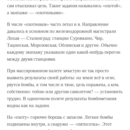
сам отыскивал цель. Такие задания назывались «охотой»,
а экипажи — «охотниками».
В числе «охотников» часто летал и я. Направление
давалось в основном по железнодорожной магистрали
Лихая — Сталинград: станции Суровкино, Чир,
Тацинская, Морозовская, Обливская и другие. Обычно
каждому экипажу указывали один какой-нибудь перегон
между двумя станциями.
При массированном налете зачастую не так просто
выявить результаты своей работы: на земле всё в огне,
рвутся бомбы, в том числе и твои, цель поражена, а кем,
собственно: тобою или другим самолетом? — установить
трудно. В одиночном полете результаты бомбометания
видны как на ладони.
На «охоту» горючее берешь с запасом. Легкие бомбы
подвешены внутри, а снаружи — «пятисотка». Этот