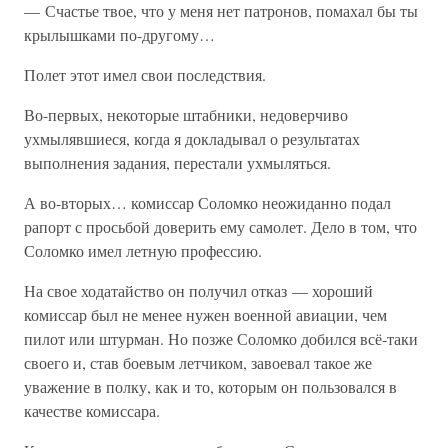
— Счастье твое, что у меня нет патронов, помахал бы ты
крылышками по-другому…
Полет этот имел свои последствия.
Во-первых, некоторые штабники, недоверчиво
ухмылявшиеся, когда я докладывал о результатах
выполнения задания, перестали ухмыляться.
А во-вторых… комиссар Соломко неожиданно подал
рапорт с просьбой доверить ему самолет. Дело в том, что
Соломко имел летную профессию.
На свое ходатайство он получил отказ — хороший
комиссар был не менее нужен военной авиации, чем
пилот или штурман. Но позже Соломко добился всё-таки
своего и, став боевым летчиком, завоевал такое же
уважение в полку, как и то, которым он пользовался в
качестве комиссара.