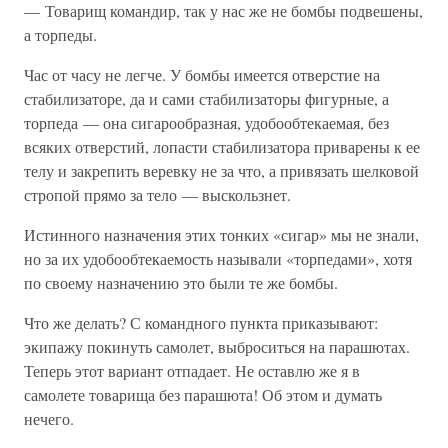
— Товарищ командир, так у нас же не бомбы подвешены,
а торпеды.
Час от часу не легче. У бомбы имеется отверстие на
стабилизаторе, да и сами стабилизаторы фигурные, а
торпеда — она сигарообразная, удобообтекаемая, без
всяких отверстий, лопасти стабилизатора приварены к ее
телу и закрепить веревку не за что, а привязать шелковой
стропой прямо за тело — выскользнет.
Истинного назначения этих тонких «сигар» мы не знали,
но за их удобообтекаемость называли «торпедами», хотя
по своему назначению это были те же бомбы.
Что же делать? С командного пункта приказывают:
экипажу покинуть самолет, выброситься на парашютах.
Теперь этот вариант отпадает. Не оставлю же я в
самолете товарища без парашюта! Об этом и думать
нечего.