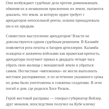
Они возбуждают судебные дела против доминиканцев,
обвиняя их в незаконном присвоении их земли, пытаются
доказать, что земля, за которую орден требует с
арендаторов непосильной ренты, искони принадлежала
им и их предкам.
Совместное выступление арендаторов! Власти не
довольствуются одним судебным решением. В Каламбе
появляется рота пехоты и батарея артиллерии. Каламба
осаждена и захвачена войсками как вражеская крепость,
арендаторы получают приказ в двадцать четыре часа
убрать свои жилища с монашеской земли и убраться
самим. Несчастные «мятежники» не могли выполнить
жестокое распоряжение, и по истечении указанного срока
их дома были уничтожены и сожжены солдатами. В огне
погиб и дом, где родился Хосе Ризаль.
Герой жестокой расправы — генерал-губернатор Вейлер,
друг монахов, впоследствии получил на Кубе кличку