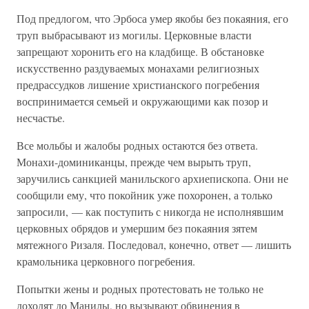
Под предлогом, что Эрбоса умер якобы без покаяния, его
труп выбрасывают из могилы. Церковные власти
запрещают хоронить его на кладбище. В обстановке
искусственно раздуваемых монахами религиозных
предрассудков лишение христианского погребения
воспринимается семьей и окружающими как позор и
несчастье.
Все мольбы и жалобы родных остаются без ответа.
Монахи-доминиканцы, прежде чем вырыть труп,
заручились санкцией манильского архиепископа. Они не
сообщили ему, что покойник уже похоронен, а только
запросили, — как поступить с никогда не исполнявшим
церковных обрядов и умершим без покаяния зятем
мятежного Ризаля. Последовал, конечно, ответ — лишить
крамольника церковного погребения.
Попытки жены и родных протестовать не только не
доходят до Манилы, но вызывают обвинения в