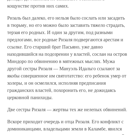
кощунстве против них самих.
Ризаль был далеко, его нельзя было сослать или засадить
в тюрьму, но его можно было заставить тяжело страдать,
терзая его родных. И один за другим, под разными
предлогами, все родные Ризаля подвергаются арестам и
ссылке. Его старший брат Пасьяно, уже давно
находившийся на подозрении у властей, сослан на остров
Миндоро по обвинению в мятежных мыслях. Мужа
другой сестры Ризаля — Мануэль Идальго ссылают за
якобы совершенное им святотатство: его ребенок умер от
холеры, и он осмелился, исполняя предписания
гражданских властей, похоронить его, не дожидаясь
церковной панихиды.
Две сестры Ризаля — жертвы тех же нелепых обвинений.
Вскоре приходит очередь и отца Ризаля. Его конфликт с
доминиканцами, владельцами земли в Каламбе, явился