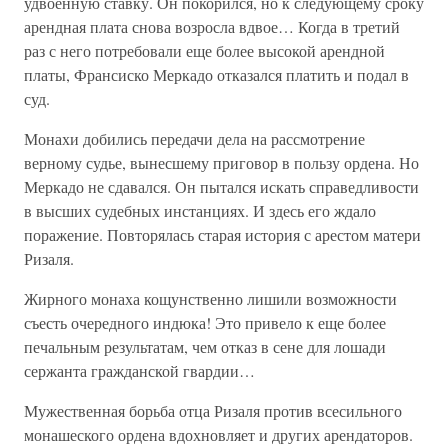
удвоенную ставку. Он покорился, но к следующему сроку
арендная плата снова возросла вдвое… Когда в третий
раз с него потребовали еще более высокой арендной
платы, Франсиско Меркадо отказался платить и подал в
суд.
Монахи добились передачи дела на рассмотрение
верному судье, вынесшему приговор в пользу ордена. Но
Меркадо не сдавался. Он пытался искать справедливости
в высших судебных инстанциях. И здесь его ждало
поражение. Повторялась старая история с арестом матери
Ризаля.
Жирного монаха кощунственно лишили возможности
съесть очередного индюка! Это привело к еще более
печальным результатам, чем отказ в сене для лошади
сержанта гражданской гвардии…
Мужественная борьба отца Ризаля против всесильного
монашеского ордена вдохновляет и других арендаторов.