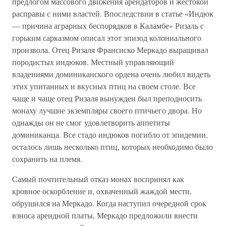
предлогом массового движения арендаторов и жестокой
расправы с ними властей. Впоследствии в статье «Индюк
— причина аграрных беспорядков в Каламбе» Ризаль с
горьким сарказмом описал этот эпизод колониального
произвола. Отец Ризаля Франсиско Меркадо выращивал
породистых индюков. Местный управляющий
владениями доминиканского ордена очень любил видеть
этих упитанных и вкусных птиц на своем столе. Все
чаще и чаще отец Ризаля вынужден был преподносить
монаху лучшие экземпляры своего птичьего двора. Но
однажды он не смог удовлетворить аппетиты
доминиканца. Все стадо индюков погибло от эпидемии,
осталось лишь несколько птиц, которых необходимо было
сохранить на племя.
Самый почтительный отказ монах воспринял как
кровное оскорбление и, охваченный жаждой мести,
обрушился на Меркадо. Когда наступил очередной срок
взноса арендной платы, Меркадо предложили внести