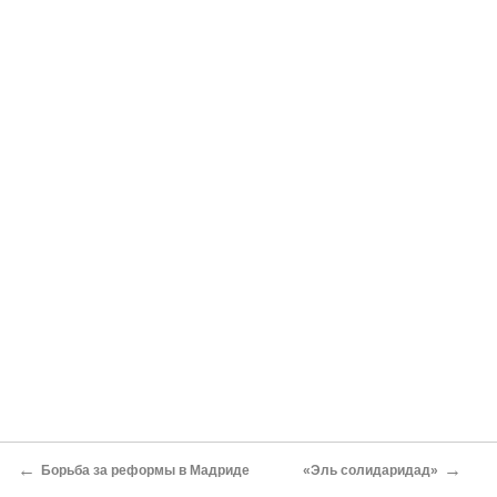
←
→
Борьба за реформы в Мадриде
«Эль солидаридад»