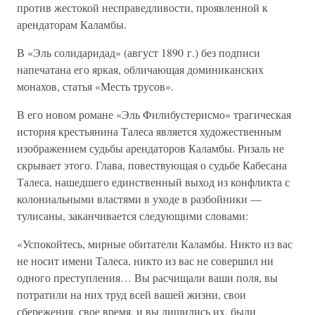
против жестокой несправедливости, проявленной к
арендаторам Каламбы.
В «Эль солидаридад» (август 1890 г.) без подписи
напечатана его яркая, обличающая доминиканских
монахов, статья «Месть трусов».
В его новом романе «Эль Филибустерисмо» трагическая
история крестьянина Талеса является художественным
изображением судьбы арендаторов Каламбы. Ризаль не
скрывает этого. Глава, повествующая о судьбе Кабесана
Талеса, нашедшего единственный выход из конфликта с
колониальными властями в уходе в разбойники —
тулисаны, заканчивается следующими словами:
«Успокойтесь, мирные обитатели Каламбы. Никто из вас
не носит имени Талеса, никто из вас не совершил ни
одного преступления… Вы расчищали ваши поля, вы
потратили на них труд всей вашей жизни, свои
сбережения, свое время, и вы лишились их, были