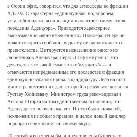
в Форин офис, говорится, что для атмосферы во фракции
ХДС/ХСС характерна «единодушная, но, впрочем,
устало-безнадежная оппозиция эгоцентристскому стилю
поведения Аденауэра». Приводится характерное
высказывание «явно взбешенного» Пюндера: теперь он
может говорить свободно, ведь ему не нашлось места в
правительстве. Цитируется высказывание одного из
любимчиков Аденауэpa, Лера: «Шеф уже решил, что
делать, так что какой смысл это обсуждать?» — и
отмечаются непредвиденные его последствия: фракция
единодушно забаллотировала кандидатуру Лера на пост
министра внутренних дел, который в результате достался
Густаву Хейнеману. Министром труда рекомендовали
Антона Шторха на том единственном основании, что
Аденауэр его не очень жалует. Но это были, пожалуй,
исключения из общего правила; в целом новый канцлер
подобрал себе кабинет по своему вкусу.
20 сентября его члены были представлены бундестагу,