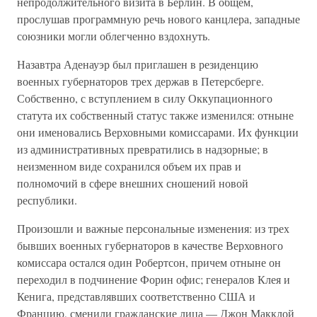
непродолжительного визита в Берлин. В общем,
прослушав программную речь нового канцлера, западные
союзники могли облегченно вздохнуть.
Назавтра Аденауэр был приглашен в резиденцию
военных губернаторов трех держав в Петерсберге.
Собственно, с вступлением в силу Оккупационного
статута их собственный статус также изменился: отныне
они именовались Верховными комиссарами. Их функции
из административных превратились в надзорные; в
неизменном виде сохранился объем их прав и
полномочий в сфере внешних сношений новой
республики.
Произошли и важные персональные изменения: из трех
бывших военных губернаторов в качестве Верховного
комиссара остался один Робертсон, причем отныне он
переходил в подчинение Форин офис; генералов Клея и
Кенига, представлявших соответственно США и
Францию, сменили гражданские лица — Джон Макклой