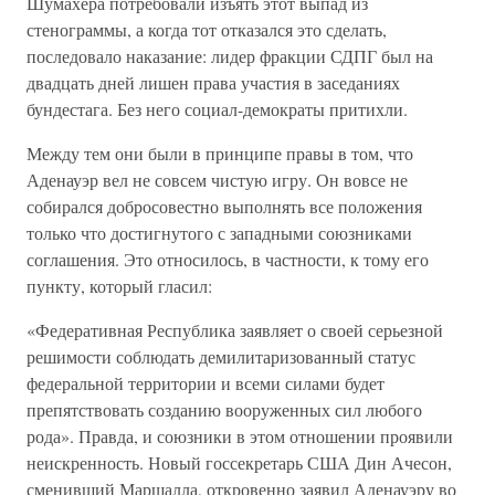
Шумахера потребовали изъять этот выпад из
стенограммы, а когда тот отказался это сделать,
последовало наказание: лидер фракции СДПГ был на
двадцать дней лишен права участия в заседаниях
бундестага. Без него социал-демократы притихли.
Между тем они были в принципе правы в том, что
Аденауэр вел не совсем чистую игру. Он вовсе не
собирался добросовестно выполнять все положения
только что достигнутого с западными союзниками
соглашения. Это относилось, в частности, к тому его
пункту, который гласил:
«Федеративная Республика заявляет о своей серьезной
решимости соблюдать демилитаризованный статус
федеральной территории и всеми силами будет
препятствовать созданию вооруженных сил любого
рода». Правда, и союзники в этом отношении проявили
неискренность. Новый госсекретарь США Дин Ачесон,
сменивший Маршалла, откровенно заявил Аденауэру во