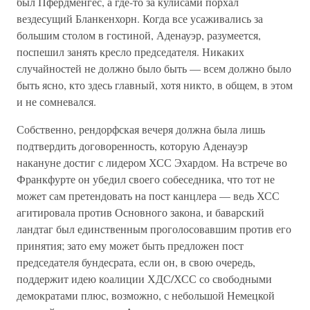
был Пфердменгес, а где-то за кулисами порхал
вездесущий Бланкенхорн. Когда все усаживались за
большим столом в гостиной, Аденауэр, разумеется,
поспешил занять кресло председателя. Никаких
случайностей не должно было быть — всем должно было
быть ясно, кто здесь главный, хотя никто, в общем, в этом
и не сомневался.
Собственно, рендорфская вечеря должна была лишь
подтвердить договоренность, которую Аденауэр
накануне достиг с лидером ХСС Эхардом. На встрече во
Франкфурте он убедил своего собеседника, что тот не
может сам претендовать на пост канцлера — ведь ХСС
агитировала против Основного закона, и баварский
ландтаг был единственным проголосовавшим против его
принятия; зато ему может быть предложен пост
председателя бундесрата, если он, в свою очередь,
поддержит идею коалиции ХДС/ХСС со свободными
демократами плюс, возможно, с небольшой Немецкой