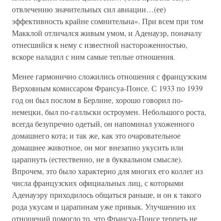
отвлечению значительных сил авиации…(ее)
эффективность крайне сомнительна». При всем при том
Макклой отличался живым умом, и Аденауэр, поначалу
отнесшийся к нему с известной настороженностью,
вскоре наладил с ним самые теплые отношения.
Менее гармонично сложились отношения с французским
Верховным комиссаром Франсуа-Понсе. С 1933 по 1939
год он был послом в Берлине, хорошо говорил по-
немецки, был по-галльски остроумен. Небольшого роста,
всегда безупречно одетый, он напоминал ухоженного
домашнего кота; и так же, как это очаровательное
домашнее животное, он мог внезапно укусить или
царапнуть (естественно, не в буквальном смысле).
Впрочем, это было характерно для многих его коллег из
числа французских официальных лиц, с которыми
Аденауэру приходилось общаться раньше, и он к такого
рода укусам и царапинам уже привык. Улучшению их
отношений помогло то, что Франсуа-Понсе терпеть не