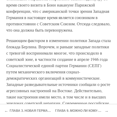
время своего визита в Бонн накануне Парижской
конференции, что с американской точки зрения Западная
Германия в настоящее время является союзником в
противостоянии с Советским Союзом. Отсюда следовало,
что она должна быть перевооружена.
Решающим фактором в изменении политики Запада стала
блокада Берлина. Впрочем, и раньше западные политики
с тревогой воспринимали многое, что происходило в
советской зоне, в частности создание в апреле 1946 года
Социалистической единой партии Германии (СЕПГ)
путем механического включения социал-
демократических организаций в коммунистические.
Западные разведывательные источники сообщали о росте
агрессивных настроений на Востоке. Действительно,
такие настроения имели место, в том числе и в высших
эшелонах советской иерархии. Современные российские
историки приводят интересные (хотя документально и не
←
→
ГЛАВА 3. НОВАЯ ГЕРМАНИЯ: НАЧАЛО
ГЛАВА 9. МОЖНО ЛИ КОМУ-ТО ДОВЕРЯТЬ?
подтвержденные) факты о некоем совещании Сталина с