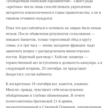
«ублюдочным боннским парламентом». Такого рода
«критика» могла лишь способствовать укреплению
авторитета новоиспеченного главы правительства, а он в
таковом отчаянно нуждался.
Пока что расслабляться и почивать на лаврах было никак
нельзя. После объявления результатов голосования —
никаких банкетов, только торопливый обед в кругу
семьи, и в три часа — вновь заседание фракции: надо
закончить вопрос с распределением министерских
постов. Короткий разговор с Хейсом: назавтра —
торжественный акт вступления в должность канцлера, а в
следующий вторник, 20 сентября, он представит
бундестагу состав кабинета.
К воскресенью 18 сентября все, кажется, улажено.
Многие, правда, чувствуют себя незаслуженно
обойденными и глубоко обиженными. В отчете
политсоветника британской 21-й армии,
расквартированной в Северной Германии, направленном