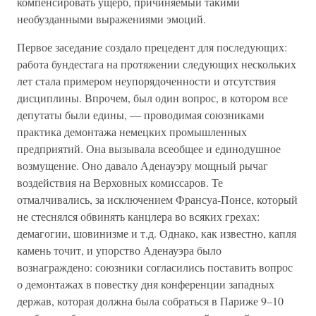
компенсировать ущерб, причиняемый такими
необузданными выражениями эмоций.
Первое заседание создало прецедент для последующих:
работа бундестага на протяжении следующих нескольких
лет стала примером неупорядоченности и отсутствия
дисциплины. Впрочем, был один вопрос, в котором все
депутаты были едины, — проводимая союзниками
практика демонтажа немецких промышленных
предприятий. Она вызывала всеобщее и единодушное
возмущение. Оно давало Аденауэру мощный рычаг
воздействия на Верховных комиссаров. Те
отмалчивались, за исключением Франсуа-Понсе, который
не стеснялся обвинять канцлера во всяких грехах:
демагогии, шовинизме и т.д. Однако, как известно, капля
камень точит, и упорство Аденауэра было
вознаграждено: союзники согласились поставить вопрос
о демонтажах в повестку дня конференции западных
держав, которая должна была собраться в Париже 9–10