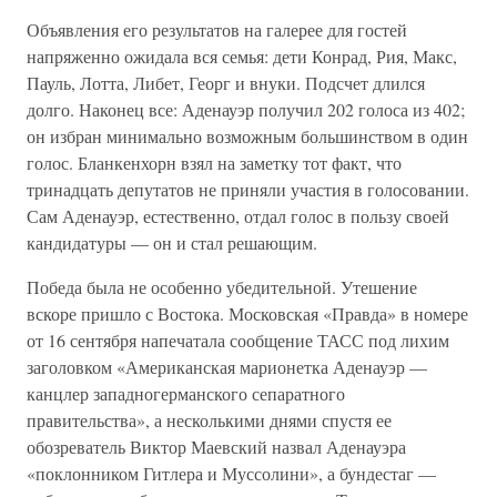
Объявления его результатов на галерее для гостей
напряженно ожидала вся семья: дети Конрад, Рия, Макс,
Пауль, Лотта, Либет, Георг и внуки. Подсчет длился
долго. Наконец все: Аденауэр получил 202 голоса из 402;
он избран минимально возможным большинством в один
голос. Бланкенхорн взял на заметку тот факт, что
тринадцать депутатов не приняли участия в голосовании.
Сам Аденауэр, естественно, отдал голос в пользу своей
кандидатуры — он и стал решающим.
Победа была не особенно убедительной. Утешение
вскоре пришло с Востока. Московская «Правда» в номере
от 16 сентября напечатала сообщение ТАСС под лихим
заголовком «Американская марионетка Аденауэр —
канцлер западногерманского сепаратного
правительства», а несколькими днями спустя ее
обозреватель Виктор Маевский назвал Аденауэра
«поклонником Гитлера и Муссолини», а бундестаг —