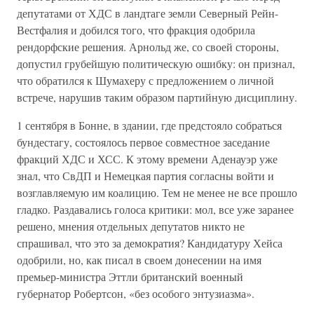
депутатами от ХДС в ландтаге земли Северный Рейн-
Вестфалия и добился того, что фракция одобрила
рендорфские решения. Арнольд же, со своей стороны,
допустил грубейшую политическую ошибку: он признал,
что обратился к Шумахеру с предложением о личной
встрече, нарушив таким образом партийную дисциплину.
1 сентября в Бонне, в здании, где предстояло собраться
бундестагу, состоялось первое совместное заседание
фракций ХДС и ХСС. К этому времени Аденауэр уже
знал, что СвДП и Немецкая партия согласны войти и
возглавляемую им коалицию. Тем не менее не все прошло
гладко. Раздавались голоса критики: мол, все уже заранее
решено, мнения отдельных депутатов никто не
спрашивал, что это за демократия? Кандидатуру Хейса
одобрили, но, как писал в своем донесении на имя
премьер-министра Эттли британский военный
губернатор Робертсон, «без особого энтузиазма».