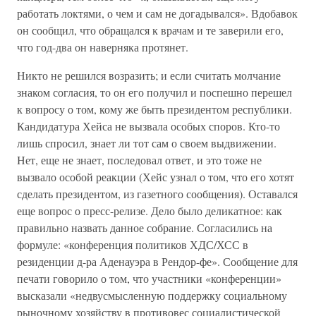
работать локтями, о чем и сам не догадывался». Вдобавок
он сообщил, что обращался к врачам и те заверили его,
что год-два он наверняка протянет.
Никто не решился возразить; и если считать молчание
знаком согласия, то он его получил и поспешно перешел
к вопросу о том, кому же быть президентом республики.
Кандидатура Хейса не вызвала особых споров. Кто-то
лишь спросил, знает ли тот сам о своем выдвижении.
Нет, еще не знает, последовал ответ, и это тоже не
вызвало особой реакции (Хейс узнал о том, что его хотят
сделать президентом, из газетного сообщения). Оставался
еще вопрос о пресс-релизе. Дело было деликатное: как
правильно назвать данное собрание. Согласились на
формуле: «конференция политиков ХДС/ХСС в
резиденции д-ра Аденауэра в Рендор-фе». Сообщение для
печати говорило о том, что участники «конференции»
высказали «недвусмысленную поддержку социальному
рыночному хозяйству в противовес социалистической