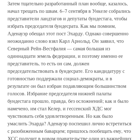
Затем тщательно разработанный план вообще, казалось,
начал трещать по швам. 6–7 сентября в Ункеле собрались
представители ландтагов и депутаты бундестага, чтобы
избрать председателя бундесрата. Как мы помним,
Аденауэр обещал этот пост Эхарду. Однако совершенно
неожиданно слово взял Карл Арнольд. Он заявил, что
Северный Рейн-Вестфалия — самая большая из
одиннадцати земель федерации, и поэтому именно ее
представитель, то есть он сам, должен
председательствовать в бундесрате. Его кандидатуру с
готовностью поддержали социал-демократы, и в
результате он был избран подавляющим большинством
голосов. Избрание председателя нижней палаты
бундестага прошло, правда, без осложнений; как и было
намечено, им стал Келер, и гессенский ХДС мог
чувствовать себя удовлетворенным. Но как было
умаслить Эхарда? Аденауэр поспешил лично встретиться
с разобиженным баварцем; пришлось пообещать ему, что
ХСС получит в новом правительстве один из важнейших