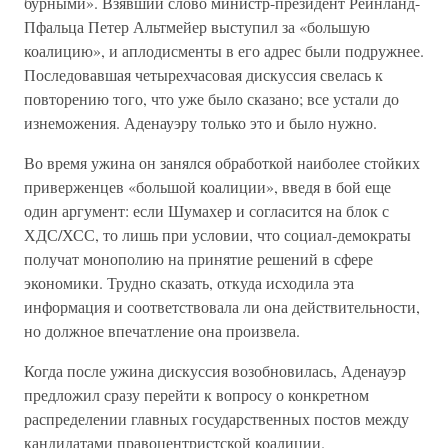
бурными». Взявший слово министр-президент Рейнланд-
Пфальца Петер Альтмейер выступил за «большую
коалицию», и аплодисменты в его адрес были подружнее.
Последовавшая четырехчасовая дискуссия свелась к
повторению того, что уже было сказано; все устали до
изнеможения. Аденауэру только это и было нужно.
Во время ужина он занялся обработкой наиболее стойких
приверженцев «большой коалиции», введя в бой еще
один аргумент: если Шумахер и согласится на блок с
ХДС/ХСС, то лишь при условии, что социал-демократы
получат монополию на принятие решений в сфере
экономики. Трудно сказать, откуда исходила эта
информация и соответствовала ли она действительности,
но должное впечатление она произвела.
Когда после ужина дискуссия возобновилась, Аденауэр
предложил сразу перейти к вопросу о конкретном
распределении главных государственных постов между
кандидатами правоцентристской коалиции.