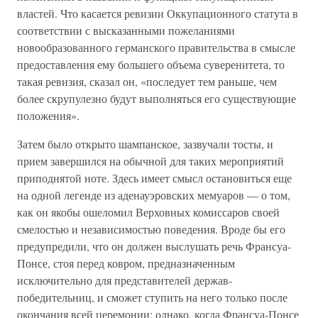
властей. Что касается ревизии Оккупационного статута в
соответствии с высказанными пожеланиями
новообразованного германского правительства в смысле
предоставления ему большего объема суверенитета, то
такая ревизия, сказал он, «последует тем раньше, чем
более скрупулезно будут выполняться его существующие
положения».
Затем было открыто шампанское, зазвучали тосты, и
прием завершился на обычной для таких мероприятий
приподнятой ноте. Здесь имеет смысл остановиться еще
на одной легенде из аденауэровских мемуаров — о том,
как он якобы ошеломил Верховных комиссаров своей
смелостью и независимостью поведения. Вроде бы его
предупредили, что он должен выслушать речь Франсуа-
Понсе, стоя перед ковром, предназначенным
исключительно для представителей держав-
победительниц, и сможет ступить на него только после
окончания всей церемонии; однако, когда Франсуа-Понсе