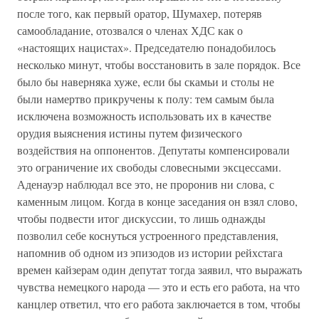
после того, как первый оратор, Шумахер, потеряв
самообладание, отозвался о членах ХДС как о
«настоящих нацистах». Председателю понадобилось
несколько минут, чтобы восстановить в зале порядок. Все
было бы наверняка хуже, если бы скамьи и столы не
были намертво прикручены к полу: тем самым была
исключена возможность использовать их в качестве
орудия выяснения истины путем физического
воздействия на оппонентов. Депутаты компенсировали
это ограничение их свободы словесными эксцессами.
Аденауэр наблюдал все это, не проронив ни слова, с
каменным лицом. Когда в конце заседания он взял слово,
чтобы подвести итог дискуссии, то лишь однажды
позволил себе коснуться устроенного представления,
напомнив об одном из эпизодов из истории рейхстага
времен кайзерам один депутат тогда заявил, что выражать
чувства немецкого народа — это и есть его работа, на что
канцлер ответил, что его работа заключается в том, чтобы