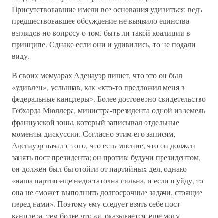
Присутствовавшие имели все основания удивиться: ведь
предшествовавшее обсуждение не выявило единства
взглядов но вопросу о том, быть ли такой коалиции в
принципе. Однако если они и удивились, то не подали
виду.
В своих мемуарах Аденауэр пишет, что это он был
«удивлен», услышав, как «кто-то предложил меня в
федеральные канцлеры». Более достоверно свидетельство
Гебхарда Мюллера, министра-президента одной из земель
французской зоны, который записывал отдельные
моменты дискуссии. Согласно этим его записям,
Аденауэр начал с того, что есть мнение, что он должен
занять пост президента; он против: будучи президентом,
он должен был бы отойти от партийных дел, однако
«наша партия еще недостаточна сильна, и если я уйду, то
она не сможет выполнить долгосрочные задачи, стоящие
перед нами». Поэтому ему следует взять себе пост
канцлера, тем более что «я, оказывается, еще могу