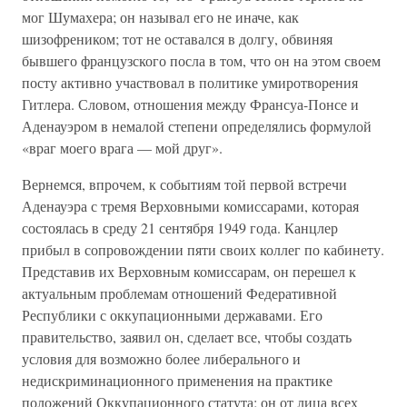
мог Шумахера; он называл его не иначе, как
шизофреником; тот не оставался в долгу, обвиняя
бывшего французского посла в том, что он на этом своем
посту активно участвовал в политике умиротворения
Гитлера. Словом, отношения между Франсуа-Понсе и
Аденауэром в немалой степени определялись формулой
«враг моего врага — мой друг».
Вернемся, впрочем, к событиям той первой встречи
Аденауэра с тремя Верховными комиссарами, которая
состоялась в среду 21 сентября 1949 года. Канцлер
прибыл в сопровождении пяти своих коллег по кабинету.
Представив их Верховным комиссарам, он перешел к
актуальным проблемам отношений Федеративной
Республики с оккупационными державами. Его
правительство, заявил он, сделает все, чтобы создать
условия для возможно более либерального и
недискриминационного применения на практике
положений Оккупационного статута; он от лица всех