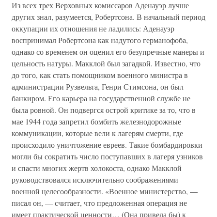
Из всех трех Верховных комиссаров Аденауэр лучше
других знал, разумеется, Робертсона. В начальный период
оккупации их отношения не ладились: Аденауэр
воспринимал Робертсона как надутого германофоба,
однако со временем он оценил его безупречные манеры и
цельность натуры. Макклой был загадкой. Известно, что
до того, как стать помощником военного министра в
администрации Рузвельта, Генри Стимсона, он был
банкиром. Его карьера на государственной службе не
была ровной. Он подвергся острой критике за то, что в
мае 1944 года запретил бомбить железнодорожные
коммуникации, которые вели к лагерям смерти, где
происходило уничтожение евреев. Такие бомбардировки
могли бы сократить число поступавших в лагеря узников
и спасти многих жертв холокоста, однако Макклой
руководствовался исключительно соображениями
военной целесообразности. «Военное министерство, —
писал он, — считает, что предложенная операция не
имеет практической ценности… (Она привела бы) к