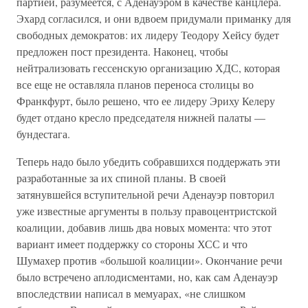
партией, разумеется, с Аденауэром в качестве канцлера.
Эхард согласился, и они вдвоем придумали приманку для
свободных демократов: их лидеру Теодору Хейсу будет
предложен пост президента. Наконец, чтобы
нейтрализовать гессенскую организацию ХДС, которая
все еще не оставляла планов переноса столицы во
Франкфурт, было решено, что ее лидеру Эриху Келеру
будет отдано кресло председателя нижней палаты —
бундестага.
Теперь надо было убедить собравшихся поддержать эти
разработанные за их спиной планы. В своей
затянувшейся вступительной речи Аденауэр повторил
уже известные аргументы в пользу правоцентристской
коалиции, добавив лишь два новых момента: что этот
вариант имеет поддержку со стороны ХСС и что
Шумахер против «большой коалиции». Окончание речи
было встречено аплодисментами, но, как сам Аденауэр
впоследствии написал в мемуарах, «не слишком