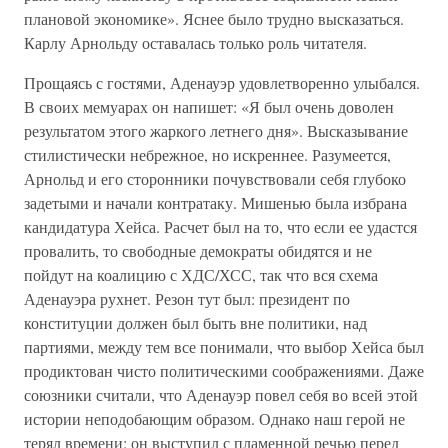
плановой экономике». Яснее было трудно высказаться.
Карлу Арнольду оставалась только роль читателя.
Прощаясь с гостями, Аденауэр удовлетворенно улыбался.
В своих мемуарах он напишет: «Я был очень доволен
результатом этого жаркого летнего дня». Высказывание
стилистически небрежное, но искреннее. Разумеется,
Арнольд и его сторонники почувствовали себя глубоко
задетыми и начали контратаку. Мишенью была избрана
кандидатура Хейса. Расчет был на то, что если ее удастся
провалить, то свободные демократы обидятся и не
пойдут на коалицию с ХДС/ХСС, так что вся схема
Аденауэра рухнет. Резон тут был: президент по
конституции должен был быть вне политики, над
партиями, между тем все понимали, что выбор Хейса был
продиктован чисто политическими соображениями. Даже
союзники считали, что Аденауэр повел себя во всей этой
истории неподобающим образом. Однако наш герой не
терял времени: он выступил с пламенной речью перед