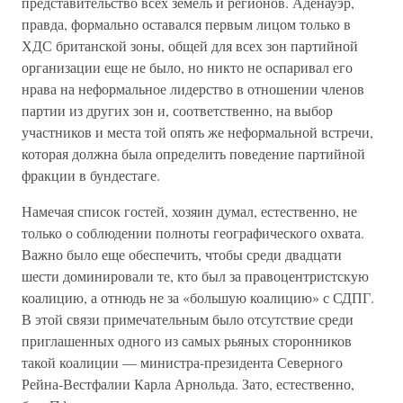
представительство всех земель и регионов. Аденауэр,
правда, формально оставался первым лицом только в
ХДС британской зоны, общей для всех зон партийной
организации еще не было, но никто не оспаривал его
нрава на неформальное лидерство в отношении членов
партии из других зон и, соответственно, на выбор
участников и места той опять же неформальной встречи,
которая должна была определить поведение партийной
фракции в бундестаге.
Намечая список гостей, хозяин думал, естественно, не
только о соблюдении полноты географического охвата.
Важно было еще обеспечить, чтобы среди двадцати
шести доминировали те, кто был за правоцентристскую
коалицию, а отнюдь не за «большую коалицию» с СДПГ.
В этой связи примечательным было отсутствие среди
приглашенных одного из самых рьяных сторонников
такой коалиции — министра-президента Северного
Рейна-Вестфалии Карла Арнольда. Зато, естественно,