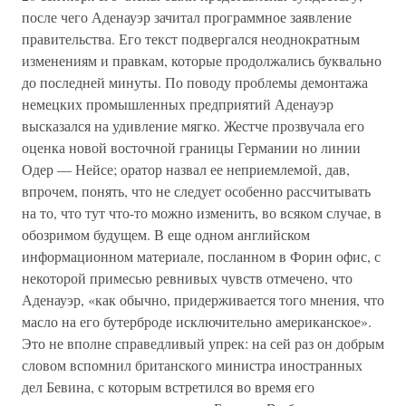
после чего Аденауэр зачитал программное заявление
правительства. Его текст подвергался неоднократным
изменениям и правкам, которые продолжались буквально
до последней минуты. По поводу проблемы демонтажа
немецких промышленных предприятий Аденауэр
высказался на удивление мягко. Жестче прозвучала его
оценка новой восточной границы Германии но линии
Одер — Нейсе; оратор назвал ее неприемлемой, дав,
впрочем, понять, что не следует особенно рассчитывать
на то, что тут что-то можно изменить, во всяком случае, в
обозримом будущем. В еще одном английском
информационном материале, посланном в Форин офис, с
некоторой примесью ревнивых чувств отмечено, что
Аденауэр, «как обычно, придерживается того мнения, что
масло на его бутерброде исключительно американское».
Это не вполне справедливый упрек: на сей раз он добрым
словом вспомнил британского министра иностранных
дел Бевина, с которым встретился во время его