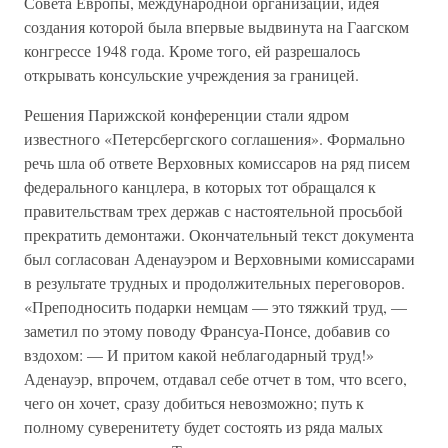
Совета Европы, международной организации, идея
создания которой была впервые выдвинута на Гаагском
конгрессе 1948 года. Кроме того, ей разрешалось
открывать консульские учреждения за границей.
Решения Парижской конференции стали ядром
известного «Петерсбергского соглашения». Формально
речь шла об ответе Верховных комиссаров на ряд писем
федерального канцлера, в которых тот обращался к
правительствам трех держав с настоятельной просьбой
прекратить демонтажи. Окончательный текст документа
был согласован Аденауэром и Верховными комиссарами
в результате трудных и продолжительных переговоров.
«Преподносить подарки немцам — это тяжкий труд, —
заметил по этому поводу Франсуа-Понсе, добавив со
вздохом: — И притом какой неблагодарный труд!»
Аденауэр, впрочем, отдавал себе отчет в том, что всего,
чего он хочет, сразу добиться невозможно; путь к
полному суверенитету будет состоять из ряда малых