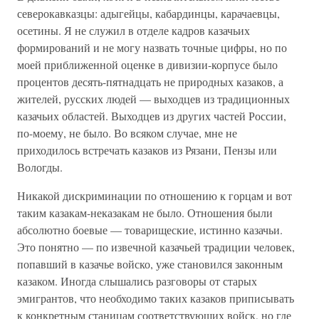
северокавказцы: адыгейцы, кабардинцы, карачаевцы,
осетины. Я не служил в отделе кадров казачьих
формирований и не могу назвать точные цифры, но по
моей приближенной оценке в дивизии-корпусе было
процентов десять-пятнадцать не природных казаков, а
жителей, русских людей — выходцев из традиционных
казачьих областей. Выходцев из других частей России,
по-моему, не было. Во всяком случае, мне не
приходилось встречать казаков из Рязани, Пензы или
Вологды.
Никакой дискриминации по отношению к горцам и вот
таким казакам-неказакам не было. Отношения были
абсолютно боевые — товарищеские, истинно казачьи.
Это понятно — по извечной казачьей традиции человек,
попавший в казачье войско, уже становился законным
казаком. Иногда слышались разговоры от старых
эмигрантов, что необходимо таких казаков приписывать
к конкретным станицам соответствующих войск, но где