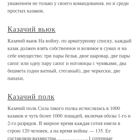
уважением не только у своего командования, но и среди
простых казаков,
Казачий вьюк
Казачий вьюк На войну, по арматурному списку, каждый
казак должен взять собственное и возимое в сумах и на
себе имущество: три пары белья, двое шаровар, две пары
сапог или одну пару сапог и ноговицы с чувяками, два
бешмета (один ватный, стеганый), две черкески, две
папахи,
Казачий полк
Казачий полк Сила такого полка исчислялась в 1000
казаков и чуть более 1000 лошадей, включая обозы 1-го и
2-го разрядов. В мирное время каждая сотня имела в
строю 120 человек, а на время войны — 135. Ее
составляли:вахмистры………………..1 сотенные