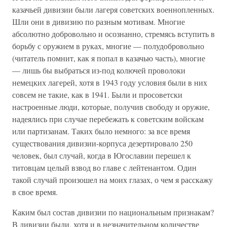
казачьей дивизии были лагеря советских военнопленных.
Шли они в дивизию по разным мотивам. Многие
абсолютно добровольно и осознанно, стремясь вступить в
борьбу с оружием в руках, многие — полудобровольно
(читатель помнит, как я попал в казачью часть), многие
— лишь бы выбраться из-под колючей проволоки
немецких лагерей, хотя в 1943 году условия были в них
совсем не такие, как в 1941. Были и просоветски
настроенные люди, которые, получив свободу и оружие,
надеялись при случае перебежать к советским войскам
или партизанам. Таких было немного: за все время
существования дивизии-корпуса дезертировало 250
человек, был случай, когда в Югославии перешел к
титовцам целый взвод во главе с лейтенантом. Один
такой случай произошел на моих глазах, о чем я расскажу
в свое время.
Каким был состав дивизии по национальным признакам?
В дивизии были, хотя и в незначительном количестве