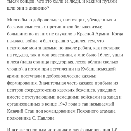
тысяч бойцов. Что это были за люди, и какими путями
шли они в дивизию?
Много было добровольцев, настоящих, убежденных и
бескомпромиссных противников большевизма;
большинство из них не служило в Красной Армии. Когда
началась война, я был страшно удивлен тем, что
некоторые мои знакомые по школе ребята, как постарше
на год-два, так и мои ровесники, а мне было 16 лет, ушли
в леса (наша станица предгорная, лесов вблизи сколько
угодно), а потом при вступлении на Кубань немецкой
армии поступали в добровольческие казачьи
формирования. Значительная часть казаков прибыла из
центров сосредоточения казачьих беженцев, ушедших
вместе с отступающими немецкими войсками на запад и
организованных в конце 1943 года в так называемый
Казачий Стан под командованием Походного атамана
полковника С. Павлова.
И все же основным источником для формирования 1-й