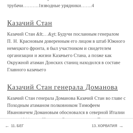
трубачи……….1взводные урядники…….4
Казачий Стан
Казачий Стан &lt;…&gt; Будучи посланным генералом
П. Н. Красновым доверенным его лицом в штаб Южного
немецкого фронта, я был участником и свидетелем
организации и жизни Казачьего Стана, а позже как
Окружной атаман Донских станиц находился в составе
Главного казачьего
Казачий Стан генерала Доманова
Казачий Стан генерала Доманова Казачий Стан во главе с
Походным атаманом полковником Тимофеем
Ивановичем Домановым обосновался в северной Италии
летом 1944 года. Центром Стана стал город Толмеццо, в
←
→
окрестных селах разместились казачьи семьи и казаки-
11. БЕГ
13. ХОРВАТИЯ