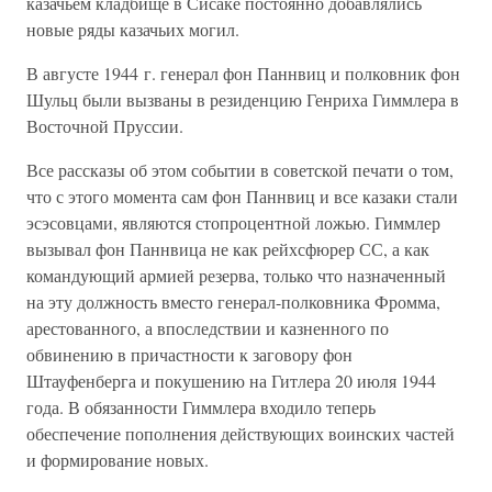
казачьем кладбище в Сисаке постоянно добавлялись
новые ряды казачьих могил.
В августе 1944 г. генерал фон Паннвиц и полковник фон
Шульц были вызваны в резиденцию Генриха Гиммлера в
Восточной Пруссии.
Все рассказы об этом событии в советской печати о том,
что с этого момента сам фон Паннвиц и все казаки стали
эсэсовцами, являются стопроцентной ложью. Гиммлер
вызывал фон Паннвица не как рейхсфюрер СС, а как
командующий армией резерва, только что назначенный
на эту должность вместо генерал-полковника Фромма,
арестованного, а впоследствии и казненного по
обвинению в причастности к заговору фон
Штауфенберга и покушению на Гитлера 20 июля 1944
года. В обязанности Гиммлера входило теперь
обеспечение пополнения действующих воинских частей
и формирование новых.