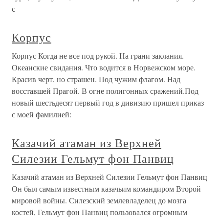
с
Корпус
Корпус Когда не все под рукой. На грани заклания.
Океанские свидания. Что водится в Норвежском море.
Красив черт, но страшен. Под чужим флагом. Над
восставшей Прагой. В огне полигонных сражений.Под
новый шестьдесят первый год в дивизию пришел приказ
с моей фамилией:
Казачий атаман из Верхней
Силезии Гельмут фон Панвиц
Казачий атаман из Верхней Силезии Гельмут фон Панвиц
Он был самым известным казачьим командиром Второй
мировой войны. Силезский землевладелец до мозга
костей, Гельмут фон Панвиц пользовался огромным