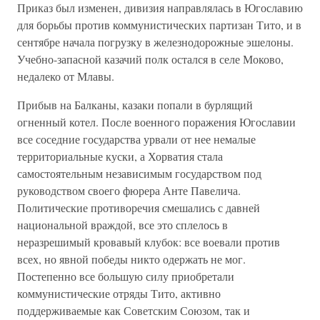
Приказ был изменен, дивизия направлялась в Югославию
для борьбы против коммунистических партизан Тито, и в
сентябре начала погрузку в железнодорожные эшелоны.
Учебно-запасной казачий полк остался в селе Моково,
недалеко от Млавы.
Прибыв на Балканы, казаки попали в бурлящий
огненный котел. После военного поражения Югославии
все соседние государства урвали от нее немалые
территориальные куски, а Хорватия стала
самостоятельным независимым государством под
руководством своего фюрера Анте Павелича.
Политические противоречия смешались с давней
национальной враждой, все это сплелось в
неразрешимый кровавый клубок: все воевали против
всех, но явной победы никто одержать не мог.
Постепенно все большую силу приобретали
коммунистические отряды Тито, активно
поддерживаемые как Советским Союзом, так и