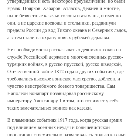
утверждениях и есть некоторое преувеличение, но были
Ермак, Поярков, Хабаров, Атласов, Дежнев и многие,
ныне безвестные казачьи головы и атаманы, и именно
они, а не царские воеводы и стольники, раздвинули
пределы России до вод Тихого океана и Северных льдов,
а затем стали на охрану новых рубежей державы.
Нет необходимости рассказывать о деяниях казаков на
службе Российской державе в многочисленных русско-
турецких войнах, в русско-прусской, русско-шведской,
Отечественной войне 1812 года и других событиях, где
требовались высокое воинское мастерство, доблесть и
чувство неистребимого боевого товарищества. Сам
Наполеон Бонапарт позавидовал российскому
императору Александру 1 в том, что тот имеет у себя
таких замечательных воинов как казаки.
В пламенных событиях 1917 года, когда русская армия
под влиянием военных неудач и большевистской
пропаганды стремительно разваливалась, только казачьи