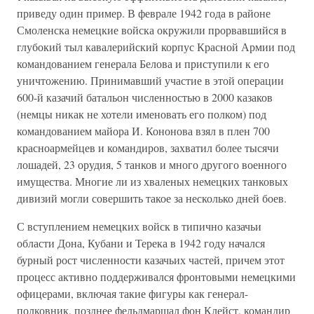
приведу один пример. В феврале 1942 года в районе
Смоленска немецкие войска окружили прорвавшийся в
глубокий тыл кавалерийский корпус Красной Армии под
командованием генерала Белова и приступили к его
уничтожению. Принимавший участие в этой операции
600-й казачий батальон численностью в 2000 казаков
(немцы никак не хотели именовать его полком) под
командованием майора И. Кононова взял в плен 700
красноармейцев и командиров, захватил более тысячи
лошадей, 23 орудия, 5 танков и много другого военного
имущества. Многие ли из хваленых немецких танковых
дивизий могли совершить такое за несколько дней боев.
С вступлением немецких войск в типично казачьи
области Дона, Кубани и Терека в 1942 году начался
бурный рост численности казачьих частей, причем этот
процесс активно поддерживался фронтовыми немецкими
офицерами, включая такие фигуры как генерал-
полковник, позднее фельдмаршал фон Клейст, командир