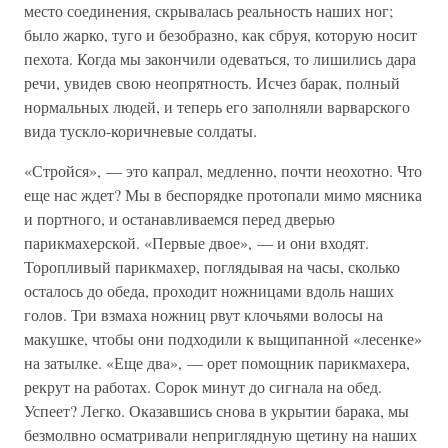
место соединения, скрывалась реальность наших ног;
было жарко, туго и безобразно, как сбруя, которую носит
пехота. Когда мы закончили одеваться, то лишились дара
речи, увидев свою неопрятность. Исчез барак, полный
нормальных людей, и теперь его заполняли варварского
вида тускло-коричневые солдаты.
«Стройся», — это капрал, медленно, почти неохотно. Что
еще нас ждет? Мы в беспорядке протопали мимо мясника
и портного, и останавливаемся перед дверью
парикмахерской. «Первые двое», — и они входят.
Торопливый парикмахер, поглядывая на часы, сколько
осталось до обеда, проходит ножницами вдоль наших
голов. Три взмаха ножниц рвут клочьями волосы на
макушке, чтобы они подходили к выщипанной «лесенке»
на затылке. «Еще два», — орет помощник парикмахера,
рекрут на работах. Сорок минут до сигнала на обед.
Успеет? Легко. Оказавшись снова в укрытии барака, мы
безмолвно осматривали неприглядную щетину на наших