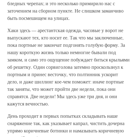
бледных черепах; и это несколько примирило нас с
заточением на сборном пункте. Не слишком заманчиво
быть посмешищем на улицах.
Хаки здесь — арестантская одежда, часовые у ворот не
выпускают тех, кто носит ее. Так что мы заключенные,
пока портные не закончат подгонять голубую форму. За
нашу короткую жизнь только немногие бывали под
замком, и само это ощущение побуждает биться крыльями
об решетку. Один сорвиголова затемно проскользнул к
портным и принес весточку, что полтинник ускорит
дело, и даже шиллинг кое-чем поможет: иначе портные
так заняты, что может пройти две недели, пока они
справятся. Две недели! Мы здесь уже три дня, и они
кажутся вечностью.
День проходит в первых попытках складывать наше
снаряжение так, как указывает капрал, чистить дочерна
упрямо коричневые ботинки и намазывать коричневую