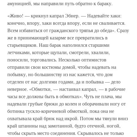
амуницией, мы направили путь обратно к бараку.
«Живо! — крикнул капрал Эбнер. — Надевайте хаки:
конечно, впору, хаки всегда впору, если не сваливается.
Всем избавиться от гражданского тряпья до обеда». Сразу
же в принимающей казарме все превратились в
старьевщиков. Наш барак наполнился старшими
летчиками, которые щупали, смотрели, хвалили,
поносили, торговались. Несколько оптимистов
отправили свои костюмы домой, чтобы надевать на
побывку, но большинству из нас кажется, что дом
отделен от нас долгими годами, да и побывка — дело
неверное. «Обмотки, — настаивал капрал, — в рабочие
часы все должны быть в обмотках». Чуть не плача, мы
надевали грубые брюки до колен и оборачивали ногу от
ботинка тускло-коричневой обмоткой, пока она не
охватывала край брюк над икрой. Потом мы тянули вниз
край штанины над замотанной, будто отечной, ногой,
чтобы скрыть место соединения. Скрывалось не только