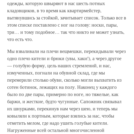
одежды, которую швыряют в нас шесть потных
кладовщиков, в то время как квартирмейстер,
вытянувшись за стойкой, зачитывает список. Только все в
этом списке поставлено с ног на голову: носки, пары,
три… и тому подобное… так что никто не может узнать,
что есть что.
Мы взваливали на плечи вещмешки, перекидывали через
одно плечо кители и брюки (увы, хаки!), а через другое
— голубую форму, цель наших стремлений, и нас,
измученных, погнали на обувной склад, где мы
перемерили столько обуви, сколько могли выхватить из
сотен ботинок, лежащих на полу. Наконец у каждого
было по две пары, примерно по ноге, но тяжелые, как
баржи, и жесткие, будто чугунные. Сапожник связывал
их шнурками, перекинув нам через шею, и теперь мы
ковыляли к портным, которые взялись за нас, чтобы
отметить мелом, где надо ушить голубые кители.
Нагруженные всей остальной многочисленной