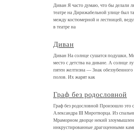
Диван Я часто думаю, что бы делали л
театре на Дирижабельной улице был та
между костюмерной и лестницей, вед
в театре на
Диван
Диван На солнце сушатся подушки, М
место с детства на диване. А солнце 
пятен желтизна — Знак обеззубенного
полов. Их жарят как
Граф без родословной
Граф без родословной Произошло это 
Александра III Миротворца. Из спаль
Мраморном дворце некий злоумышленн
инкрустированные драгоценными кам