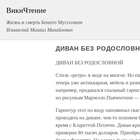
ВикиЧтение
Жизнь и смерть Бенито Муссолини
Ильинский Михаил Михайлович
ДИВАН БЕЗ РОДОСЛОВ
ДИВАН БЕЗ РОДОСЛОВНОЙ
Стиль «ретро» в моде на многое. Но е
теперь уже антикварная, мебель и раз
например, продавался спальный гарниту
но рисункам Марчелло Пьячентини — 
Гарнитур этот по виду напоминал сваст
проводить на диване, чем-то похожем 
время с Клареттой-Петаччи. Диван-кр
примерно 80 тысяч долларов. Приобре
братья Фарсетти. Но каково было их р