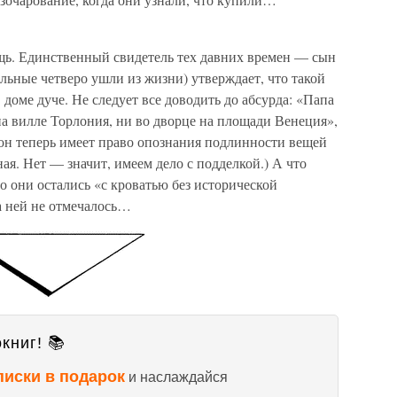
ещь. Единственный свидетель тех давних времен — сын
ьные четверо ушли из жизни) утверждает, что такой
доме дуче. Не следует все доводить до абсурда: «Папа
 на вилле Торлония, ни во дворце на площади Венеция»,
он теперь имеет право опознания подлинности вещей
я. Нет — значит, имеем дело с подделкой.) А что
о они остались «с кроватью без исторической
а ней не отмечалось…
книг! 📚
писки в подарок
и наслаждайся