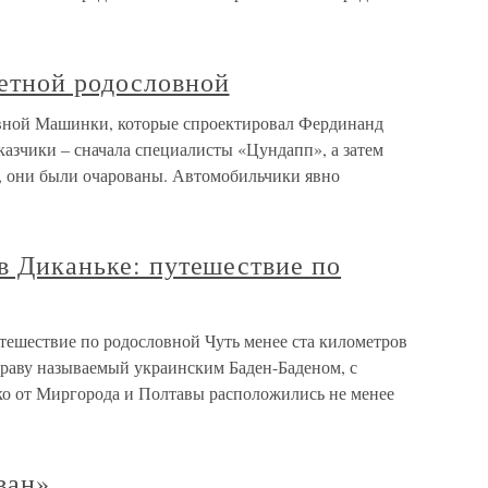
етной родословной
вной Машинки, которые спроектировал Фердинанд
казчики – сначала специалисты «Цундапп», а затем
 они были очарованы. Автомобильчики явно
в Диканьке: путешествие по
тешествие по родословной Чуть менее ста километров
раву называемый украинским Баден-Баденом, с
о от Миргорода и Полтавы расположились не менее
ван»