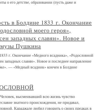
нты о его детстве, образовании (пусть даже и
сть в Болдине 1833 г. Окончание
одословной моего героя»,
сен западных славян». Новое и
 музы Пушкина
 1833 г. Окончание «Медного всадника», «Родословной
сен западных славян». Новое и последнее направление
бке». — «Медный всадник» кончен в Болдине
ДОСЛОВНОЙ
век, высмеивавший всю жизнь чувство
славие знатного происхождения, не придавал,
словной. Караджале любил говорить о своих предках в