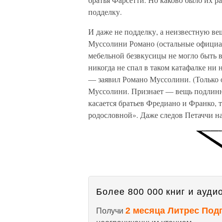
подделку.
И даже не подделку, а неизвестную в
Муссолини Романо (остальные официал
мебельной безвкусицы не могло быть в 
никогда не спал в таком катафалке ни
— заявил Романо Муссолини. (Только 
Муссолини. Признает — вещь подлинна
касается братьев Фредиано и Франко, т
родословной». Даже следов Петаччи н
Более 800 000 книг и аудио
2 месяца Литрес Под
Получи