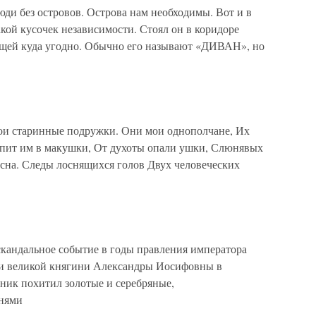
юди без островов. Острова нам необходимы. Вот и в
кой кусочек независимости. Стоял он в коридоре
ущей куда угодно. Обычно его называют «ДИВАН», но
ои старинные подружки. Они мои однополчане, Их
лупит им в макушки, От духоты опали ушки, Слюнявых
 сна. Следы лоснящихся голов Двух человеческих
скандальное событие в годы правления императора
ни великой княгини Александры Иосифовны в
ик похитил золотые и серебряные,
нями