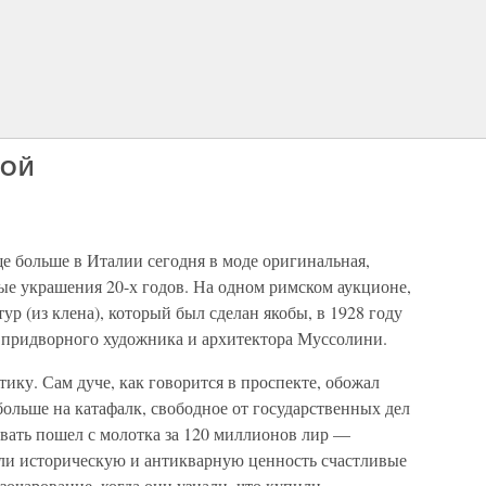
НОЙ
ще больше в Италии сегодня в моде оригинальная,
ные украшения 20-х годов. На одном римском аукционе,
р (из клена), который был сделан якобы, в 1928 году
придворного художника и архитектора Муссолини.
ику. Сам дуче, как говорится в проспекте, обожал
больше на катафалк, свободное от государственных дел
овать пошел с молотка за 120 миллионов лир —
ли историческую и антикварную ценность счастливые
азочарование, когда они узнали, что купили…