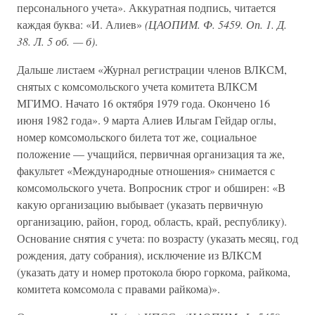
персонального учета». Аккуратная подпись, читается
каждая буква: «И. Алиев»
(ЦАОПИМ. Ф. 5459. Оп. 1. Д.
38. Л. 5 об. — б)
.
Дальше листаем «Журнал регистрации членов ВЛКСМ,
снятых с комсомольского учета комитета ВЛКСМ
МГИМО. Начато 16 октября 1979 года. Окончено 16
июня 1982 года». 9 марта Алиев Ильгам Гейдар оглы,
номер комсомольского билета тот же, социальное
положение — учащийся, первичная организация та же,
факультет «Международные отношения» снимается с
комсомольского учета. Вопросник строг и обширен: «В
какую организацию выбывает (указать первичную
организацию, район, город, область, край, республику).
Основание снятия с учета: по возрасту (указать месяц, год
рождения, дату собрания), исключение из ВЛКСМ
(указать дату и номер протокола бюро горкома, райкома,
комитета комсомола с правами райкома)».