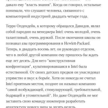
давало ему "власть знания". Когда он говорил, остальные
понимали, что слушают человека, связанного с
компьютерной индустрией двадцать четыре года.
Терри Опдендейк, к которому обращался Давидов, являл
собой пародию на менеджера Intel: очень молодой, очень
талантливый, очень дерзкий. После окончания школы он
познавал азы программирования в Hewlett-Packard.
Теперь, в двадцать восемь лет, он руководил отделом,
чего в любой другой компании ему пришлось бы ждать
еще лет десять. Для него "конструктивная
конфронтация", культивировавшаяся в Intel была
естественной. От своих датских предков он унаследовал
упрямство и вкус к борьбе. Хотя он никогда не считал
Intel приятным местом, позднее он называл компанию
"самой возбуждающей, стимулирующей, требовательной,
бодрящей и утомительной". Но даже Опдендейк не мог
заставить свою команду инженеров разработать
архитектуру нового чипа за десять недель.