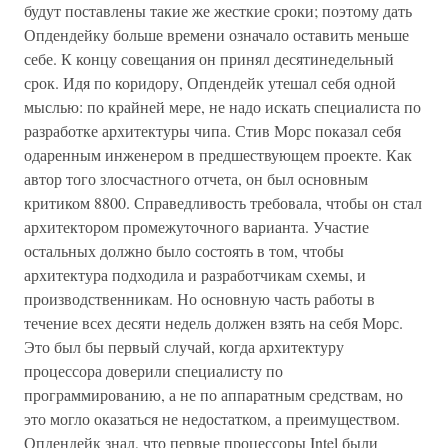
будут поставлены такие же жесткие сроки; поэтому дать
Опдендейку больше времени означало оставить меньше
себе. К концу совещания он принял десятинедельный
срок. Идя по коридору, Опдендейк утешал себя одной
мыслью: по крайней мере, не надо искать специалиста по
разработке архитектуры чипа. Стив Морс показал себя
одаренным инженером в предшествующем проекте. Как
автор того злосчастного отчета, он был основным
критиком 8800. Справедливость требовала, чтобы он стал
архитектором промежуточного варианта. Участие
остальных должно было состоять в том, чтобы
архитектура подходила и разработчикам схемы, и
производственникам. Но основную часть работы в
течение всех десяти недель должен взять на себя Морс.
Это был бы первый случай, когда архитектуру
процессора доверили специалисту по
программированию, а не по аппаратным средствам, но
это могло оказаться не недостатком, а преимуществом.
Опдендейк знал, что первые процессоры Intel были