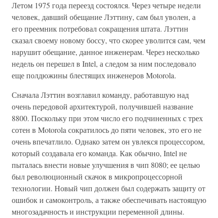
Летом 1975 года переезд состоялся. Через четыре недели
человек, давший обещание Лэттину, сам был уволен, а
его преемник потребовал сокращения штата. Лэттин
сказал своему новому боссу, что скорее уволится сам, чем
нарушит обещание, данное инженерам. Через несколько
недель он перешел в Intel, а следом за ним последовало
еще полдюжины блестящих инженеров Motorola.
Сначала Лэттин возглавил команду, работавшую над
очень передовой архитектурой, получившей название
8800. Поскольку при этом число его подчиненных с трех
сотен в Motorola сократилось до пяти человек, это его не
очень впечатлило. Однако затем он увлекся процессором,
который создавала его команда. Как обычно, Intel не
пыталась внести новые улучшения в чип 8080; ее целью
был революционный скачок в микропроцессорной
технологии. Новый чип должен был содержать защиту от
ошибок и самоконтроль, а также обеспечивать настоящую
многозадачность и инструкции переменной длины.