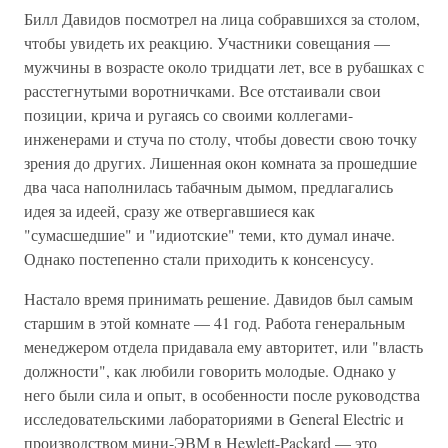
Билл Давидов посмотрел на лица собравшихся за столом,
чтобы увидеть их реакцию. Участники совещания —
мужчины в возрасте около тридцати лет, все в рубашках с
расстегнутыми воротничками. Все отстаивали свои
позиции, крича и ругаясь со своими коллегами-
инженерами и стуча по столу, чтобы довести свою точку
зрения до других. Лишенная окон комната за прошедшие
два часа наполнилась табачным дымом, предлагались
идея за идеей, сразу же отвергавшиеся как
"сумасшедшие" и "идиотские" теми, кто думал иначе.
Однако постепенно стали приходить к консенсусу.
Настало время принимать решение. Давидов был самым
старшим в этой комнате — 41 год. Работа генеральным
менеджером отдела придавала ему авторитет, или "власть
должности", как любили говорить молодые. Однако у
него были сила и опыт, в особенности после руководства
исследовательскими лабораториями в General Electric и
производством мини-ЭВМ в Hewlett-Packard — это