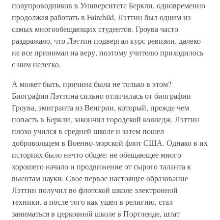
полупроводников в Университете Беркли, одновременно
продолжая работать в Fairchild, Лэттин был одним из
самых многообещающих студентов. Гроува часто
раздражало, что Лэттин подвергал курс ревизии, далеко
не все принимал на веру, поэтому учителю приходилось
с ним нелегко.
А может быть, причина была не только в этом?
Биография Лэттина сильно отличалась от биографии
Гроува, эмигранта из Венгрии, который, прежде чем
попасть в Беркли, закончил городской колледж. Лэттин
плохо учился в средней школе и затем пошел
добровольцем в Военно-морской флот США. Однако в их
историях было нечто общее: не обещающее много
хорошего начало и продвижение от сырого таланта к
высотам науки. Свое первое настоящее образование
Лэттин получил во флотской школе электронной
техники, а после того как ушел в религию, стал
заниматься в церковной школе в Портленде, штат