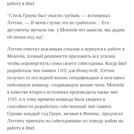
работу в Intel.
"Стиль Гроува был ужасно грубым, — вспоминал
Лэттин, — В моем случае это не сработало… Его
аргументы звучали так: у Motorola нет шансов, мы дадим
ей пинка под зад".
Лэттин ответил вежливым отказом и вернулся к работе в
Motorola, полный решимости приложить все усилия,
чтобы опровергнуть слова своего собеседника. Когда Intel
разработала чип памяти 1102 для Honeywell, Лэттин
получил от последней копию спецификации и возглавил
небольшую команду, создававшую копию чипа. Motorola
в качестве второго источника производила также чип
1103, и к тому времени команда была уверена в
способности разработать собственный чип памяти.
Однако каждый год Гроув, заезжая в Финикс, предлагал
Лэттину приехать на собеседование по поводу найма на
работу в Intel.