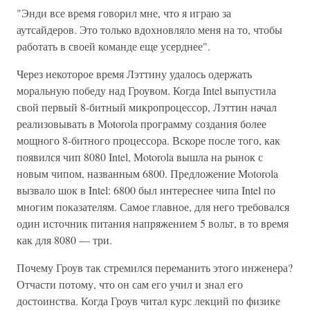
"Энди все время говорил мне, что я играю за
аутсайдеров. Это только вдохновляло меня на то, чтобы
работать в своей команде еще усерднее".
Через некоторое время Лэттину удалось одержать
моральную победу над Гроувом. Когда Intel выпустила
свой первый 8-битный микропроцессор, Лэттин начал
реализовывать в Motorola программу создания более
мощного 8-битного процессора. Вскоре после того, как
появился чип 8080 Intel, Motorola вышла на рынок с
новым чипом, названным 6800. Предложение Motorola
вызвало шок в Intel: 6800 был интереснее чипа Intel по
многим показателям. Самое главное, для него требовался
один источник питания напряжением 5 вольт, в то время
как для 8080 — три.
Почему Гроув так стремился переманить этого инженера?
Отчасти потому, что он сам его учил и знал его
достоинства. Когда Гроув читал курс лекций по физике