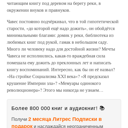
читающим книгу под деревом на берегу реки, в
окружении внуков и правнуков.
Чавес постоянно подчёркивал, что в той гипотетической
старости, «до которой ещё надо дожить», он обойдётся
минимальными благами: домик у реки, библиотека из
любимых книг под рукой, гамак в небольшом саду.
Много ли человеку надо для достойной жизни? Мечты
Чавеса не исполнились, какая-то враждебная сила
помешала ему дожить до преклонных лет и написать
книгу воспоминаний. Интересно, как бы он её назвал?
«На стройке Социализма XXI века»? «Я предсказал
крушение Империи зла»? «Мемуары одинокого
революционера»? Этого мы никогда не узнаем…
Более 800 000 книг и аудиокниг! 📚
2 месяца Литрес Подписки в
Получи
подарок
и наслаждайся неограниченным