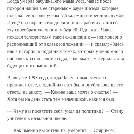
Когда умерла бабушка, его Мама Роса, Чавес после
похорон нашёл в её стареньком бауле письма, которые
посылал ей в годы учёбы в Академии и военной службы.
И ещё он сохранял ежедневники для рабочих записей —
эту своеобразную хронику будней. Однажды Чавес
показал телезрителям такой ежедневник — неимоверно
располневший от вклеек и вложений — и сказал: «Здесь
наша история, в подобных томах, которых у меня много
набралось за последние годы, содержатся материалы для
будущих воспоминаний».
В августе 1998 года, когда Чавес только мечтал о
президентстве, в одной из газет были опубликованы его
ответы на анкету: — Какова ваша мечта о счастье? —
Хотя бы на день стать тем мальчишкой, каким я был.
— Чему вы посвятите себя, уйдя из политики? — Стану
учителем в начальной школе.
— Как именно вы хотели бы умереть? — Стариком,