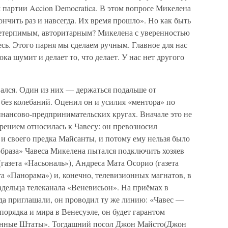
 партии Accion Democratica. В этом вопросе Микелена
ончить раз и навсегда. Их время прошло». Но как быть
нетерпимым, авторитарным? Микелена с уверенностью
есь. Этого парня мы сделаем ручным. Главное для нас
ока шумит и делает то, что делает. У нас нет другого
лся. Один из них — держаться подальше от
без колебаний. Оценил он и усилия «ментора» по
нансово-предпринимательских кругах. Вначале это не
рением относилась к Чавесу: он превозносил
и своего предка Майсанты, и потому ему нельзя было
образа» Чавеса Микелена пытался подключить хозяев
азета «Насьональ»), Андреса Мата Осорио (газета
та «Панорама») и, конечно, телевизионных магнатов, в
адельца телеканала «Веневисьон». На приёмах в
а приглашали, он проводил ту же линию: «Чавес —
порядка и мира в Венесуэле, он будет гарантом
нённые Штаты». Тогдашний посол Джон Майсто(Джон