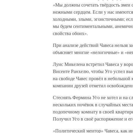
«Мы должны сочетать твёрдость змеи 
нежными сердцем. Если у нас имеются 
холодными, злыми, эгоистичными; если 
мы будем сентиментальными, анемичн
свойства обоих».
При анализе действий Чавеса нельзя з
объясняет многие «нелогичные» и «неп
Луис Микелена встретил Чавеса у воро
Висенте Ранхелю, чтобы Уго успел вы
на свободе Чавес провёл в небольшой 
компании друзей отметил освобождени
Стеснять Фермина Уго не хотел и на 
нескольких ночёвок в случайных мест
подопечному комнату в своей квартир
Получил Уго в своё распоряжение и ег
«Политический ментор» Чавеса, как и