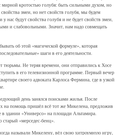
с мирной кротостью голубя: быть сильными духом, но
свойства змеи, но нет свойств голубя, мы будем
у нас будут свойства голубя и не будет свойств змеи,
ыми и слабовольными. Значит, нам надо совмещать
абывать об этой «магической формуле», которая
оследовательные» шаги в его деятельности.
т тюрьмы. Не теряя времени, они отправились к Хосе
ступить в его телевизионной программе. Первый вечер
квартире своего адвоката Карлоса Фермина, где в узкой
е.
следующий день занялся поисками жилья. После
ах на помощь пришёл всё тот же Микелена, предложив
е в здании «Универсо» на площади Альтамира.
о старый «мерседес-бенц».
ногда называли Микелену, вёл свою хитроумную игру,