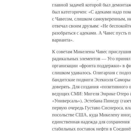
главной задачей которой был демонтаж
был категоричен: «С адеками надо пок
с Чавесом, слишком самоуверенным, 
отвечал своим друзьям: «Не беспокойт
разобраться с адеками. А Чавес пусть п
варианта».
К советам Микелены Чавес прислушива
радикальных элементов — Уго принял 
организации «фронта поддержки» в фи
слишком удавалось. Олигархия с подоз
бандитские подвиги Эсекиэля Саморы 
доверять. Для создания «позитивного 
ведущих СМИ: Мигеля Энрике Отеро (г
«Универсаль»), Эстебана Пинеду (газе
первую очередь Густаво Сиснероса, вл
посольстве США, куда Микелену иногд
единственная надежда для сохранения 
стабильных поставок нефти в Соеди