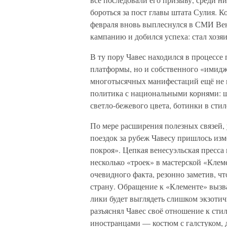
бороться за пост главы штата Сулия. 
февраля вновь выплеснулся в СМИ Ве
кампанию и добился успеха: стал хозя
В ту пору Чавес находился в процессе
платформы, но и собственного «имидж
многотысячных манифестаций ещё не 
политика с национальными корнями: 
светло-бежевого цвета, ботинки в стил
По мере расширения полезных связей,
поездок за рубеж Чавесу пришлось изм
покроя». Цепкая венесуэльская пресса 
несколько «троек» в мастерской «Клеме
очевидного факта, резонно заметив, ч
страну. Обращение к «Клементе» вызв
лики будет выглядеть слишком экзотич
разъяснял Чавес своё отношение к ст
иностранцами — костюм с галстуком, 