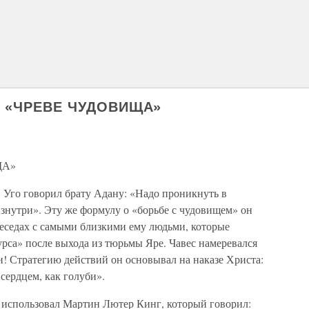
 В «ЧРЕВЕ ЧУДОВИЩА»
ЩА»
, Уго говорил брату Адану: «Надо проникнуть в
изнутри». Эту же формулу о «борьбе с чудовищем» он
беседах с самыми близкими ему людьми, которые
урса» после выхода из тюрьмы Яре. Чавес намеревался
ти! Стратегию действий он основывал на наказе Христа:
сердцем, как голуби».
 использовал Мартин Лютер Кинг, который говорил: