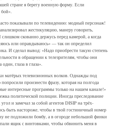
ашей стране я берегу военную форму. Если
 бой».
часто показывали по телевидению: модный персонаж!
 анализировал жестикуляцию, манеру говорить,
 слишком скованно держусь перед камерой, а когда
оняюсь или оправдываюсь» — так он определил
ика. И сделал вывод: «Надо приобрести такую степень
ельности в обращении к телезрителям, чтобы они
один, глаза в глаза».
ки матёрых телевизионных волков. Однажды под
 попросили произнести фразу, которая на полгода
мые интересные программы только на нашем канале!»
лежка политической полиции. Иногда преследование
гол и замечал за собой агентов DISIP на трёх-
ось быть настороже, чтобы в твой гостиничный номер
ну не подложили бомбу, а в огороде небольшой финки
копали ящик с винтовками, чтобы обвинить меня в