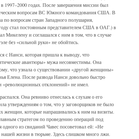
 в 1997–2000 годах. После завершения миссии был
тическим вопросам ВС Южного командования США. В
а по вопросам стран Западного полушария,
году стал постоянным представителем США в ОАГ.) в
л Микелену и соглашался с ним в том, что в случае
эле без «сильной руки» не обойтись.
ся с Нанси, которая пришла к выводу, что
литические авантюры» мужа несовместимы. Она
тому, что узнала о существовании «другой женщины»
ья Елена. После развода Нанси довольно быстро
и «революционных отклонений» не имел.
спался. Она ревниво отнеслась к слухам о его
ла утверждениям о том, что у заговорщиков не было
ых женщин, которые напрашивались к ним на визиты.
 главным стратегом по проведению операций под
 одного из свиданий Чавес посоветовал ей: «Не
о нашей жизни в тюрьме. Здесь слишком много лжи.