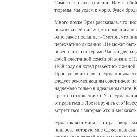
Самое настоящее гниение. Нам с тобой 
тюрьмы, мы уедем к морю, будем броди
Много позже Эрма рассказала, что иног
показывал ей письма, которые писали
одно такое послание: «Смотри, что пи
перехватило дыхание: «Не может быть,
переполнило интервью Чавеса для радио
своей счастливой семейной жизни с На
1988 году он хотел развестись с женой,
Прослушав интервью, Эрма поняла, чт
следует рекомендациям советников: н
надлежало только в идеальном свете. 
крест на отношениях с Уго, Эрма напи
отправиться в Яре и вручить его Чаве
встретиться с матерью Уго и высказать 
Эрма так вспоминала тот разговор с м
подлость, которую мне сделал ваш сын.
жизни, ни в другой я не дам ему возм