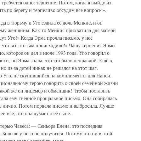
требуется одно: терпение. Потом, когда я выйду из
ть по берегу и терпеливо обсудим все вопросы».
да в тюрьму к Уго ездила её дочь Менкис, и он
 ему женщины. Как-то Менкис прихватила для матери
шут Уго!» Когда Эрма прочла письмо, у неё
 что всё это там происходило!» Чашу терпения Эрмы
, которое он дал в июле 1993 года. Уго говорил о
нси, но Эрма знала, что это было неправдой. Ещё в
 но из-за детей никак не решался на этот шаг.
о Уго, не скупившийся на комплименты для Нанси,
ациональному герою говорить о своей семейной жизни
Какой же он лицемер и обманщик! Чтобы поставить
сала ему гневное прощальное письмо. Она собиралась
су лично. Потом порвала письмо и выбросила. Лучше
ей всё, что она думает о её сыне.
атерью Чавеса: — Сеньора Елена, это последняя
 Больше у него не получится. Потому что ни в этой
ожности снова оскорбить меня.