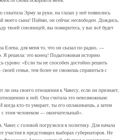
 схватила Эрму за руки, на глазах у неё появились
сай моего сына! Пойми, он сейчас несвободен. Дождись,
буду твоей союзницей, вы помиритесь, у вас всё будет
 Елена, для меня то, что он сказал по радио, —
о. Я решила: это конец! Подытоживая историю
ь сурово: «Если ты не способен достойно решить
своей семьи, тем более не сможешь справиться с
ит ли она своего отношения к Чавесу, если он признает,
отношению к ней. Она считала это невозможным:
И когда кто-то умирает, ты его оплакиваешь, а затем
в с этим человеком — окончательный».
, Чавес с головой погрузился в политику. Для начала
от участия в предстоящих выборах губернаторов. Не
их Франсиско Ариас, который объявил о намерении