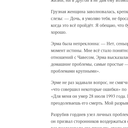
Грузная женщина заволновалась, крепко
слезы: — Дочь, я умоляю тебя, не бро
когда это всё пройдёт. Я обещаю, что 
хорошо.
Эрма была непреклонна: — Нет, сеньора
момент истины. Мне всё стало понятн
отношений с Чавесом, Эрма высказалас
домашние проблемы, самые простые — 
проблемами крупными».
Эрме не раз задавали вопрос, не смягч
«что совершил некоторые ошибки» по 
«Для меня он умер 28 июля 1993 года. 
преодолеваешь его смерть. Мой разры
Разрубив гордиев узел личных проблем
он призвал сторонников воздержаться 
все последовали его призыву, среди н