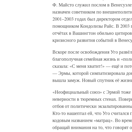
Ф. Майсто служил послом в Венесуэле
назначен советником по внешнеполи
2001–2003 годах был директором отдел
помощником Кондолизы Райс. В 2003 
отчётах в Вашингтон обильно цитирова
кризисного развития событий в Венесу
Вскоре после освобождения Уго развёл
благополучная семейная жизнь и «по
сказала: «С меня хватит!» — ещё и по
— Эрмы, которой симпатизировала дон
вышла замуж. Новый спутник её жизн
«Неофициальный союз» с Эрмой тоже ра
неверности в тюремных стенах. Повери
отбоя от политически экзальтированн
Кто-то нашептал ей, что Уго считался
кодовым названием «матрац». Во время
обращай внимания на то, что говорят 