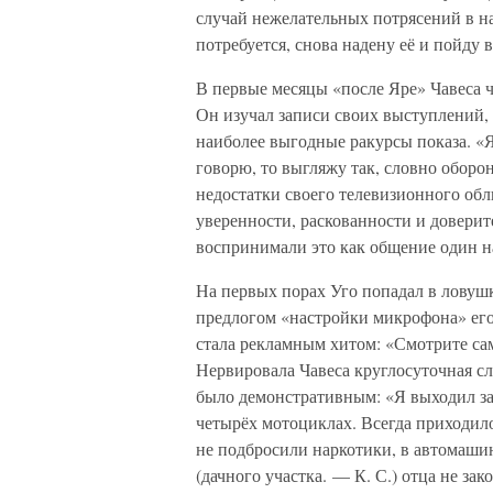
случай нежелательных потрясений в н
потребуется, снова надену её и пойду в
В первые месяцы «после Яре» Чавеса 
Он изучал записи своих выступлений,
наиболее выгодные ракурсы показа. «Я
говорю, то выгляжу так, словно обор
недостатки своего телевизионного обл
уверенности, раскованности и доверит
воспринимали это как общение один на 
На первых порах Уго попадал в ловуш
предлогом «настройки микрофона» его
стала рекламным хитом: «Смотрите са
Нервировала Чавеса круглосуточная с
было демонстративным: «Я выходил за у
четырёх мотоциклах. Всегда приходил
не подбросили наркотики, в автомаши
(дачного участка. — К. С.) отца не за