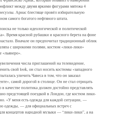
Конфликт между двумя яркими фигурами мятежа 4
несуэлы. Ариас блестяще провёл избирательную
ином самого богатого нефтяного штата.
 поиска не только идеологической и политической
а». Время красной рубашки и красного берета на фоне
настало. Вначале он предпочитал традиционный облик
шляпа с широкими полями, костюм «лики-лики»
е «льянеро».
 увеличения числа приглашений на телевидение,
енить свой look, он стал носить костюмы «западного
пыталась уличить Чавеса в том, что он заказал
нте», самой дорогой в столице. Он не стал отрицать
то в качестве политика должен достойно представлять
ано предстоящей поездкой в Лондон, где костюм лики-
но. «У меня есть одежда для каждой ситуации, —
илю одежды, — для официальных встреч с
для концертов народной музыки — “лики-лики”, а на