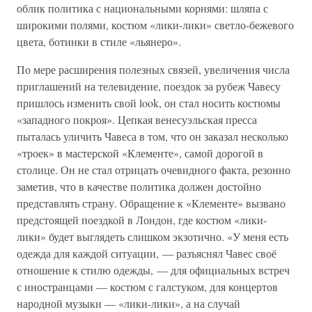
облик политика с национальными корнями: шляпа с
широкими полями, костюм «лики-лики» светло-бежевого
цвета, ботинки в стиле «льянеро».
По мере расширения полезных связей, увеличения числа
приглашений на телевидение, поездок за рубеж Чавесу
пришлось изменить свой look, он стал носить костюмы
«западного покроя». Цепкая венесуэльская пресса
пыталась уличить Чавеса в том, что он заказал несколько
«троек» в мастерской «Клементе», самой дорогой в
столице. Он не стал отрицать очевидного факта, резонно
заметив, что в качестве политика должен достойно
представлять страну. Обращение к «Клементе» вызвано
предстоящей поездкой в Лондон, где костюм «лики-
лики» будет выглядеть слишком экзотично. «У меня есть
одежда для каждой ситуации, — разъяснял Чавес своё
отношение к стилю одежды, — для официальных встреч
с иностранцами — костюм с галстуком, для концертов
народной музыки — «лики-лики», а на случай