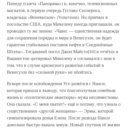
Пинеду (газета «Панорама») и, конечно, телевизионных
магнатов, в первую очередь Густаво Сиснероса,
владельца «Веневисьон» (Venevisоn). На приёмах в
посольстве США, куда Микелену иногда приглашали, он
проводил ту же линию: «Чавес — единственная надежда
для сохранения порядка и мира в Венесуэле, он будет
гарантом стабильных поставок нефти в Соединённые
Штаты». Тогдашний посол Джон Майсто[44] в отчётах в
Вашингтон цитировал Микелену и соглашался с ним в
том, что в случае кризисного развития событий в
Венесуэле без «сильной руки» не обойтись.
Вскоре после освобождения Уго развёлся с Нанси,
которая пришла к выводу, что благополучная семейная
жизнь и «политические авантюры» мужа несовместимы.
Она сказала: «С меня хватит!» ещё и потому, что узнала о
существовании «другой женщины» — Эрмы, которой
симпатизировала донья Елена. После развода Нанси
довольно быстро вышла замуж. Новый спутник её жизни