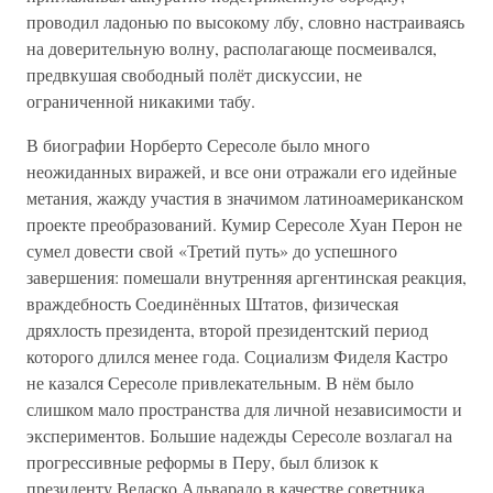
проводил ладонью по высокому лбу, словно настраиваясь
на доверительную волну, располагающе посмеивался,
предвкушая свободный полёт дискуссии, не
ограниченной никакими табу.
В биографии Норберто Сересоле было много
неожиданных виражей, и все они отражали его идейные
метания, жажду участия в значимом латиноамериканском
проекте преобразований. Кумир Сересоле Хуан Перон не
сумел довести свой «Третий путь» до успешного
завершения: помешали внутренняя аргентинская реакция,
враждебность Соединённых Штатов, физическая
дряхлость президента, второй президентский период
которого длился менее года. Социализм Фиделя Кастро
не казался Сересоле привлекательным. В нём было
слишком мало пространства для личной независимости и
экспериментов. Большие надежды Сересоле возлагал на
прогрессивные реформы в Перу, был близок к
президенту Веласко Альварадо в качестве советника,