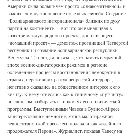
Америки была больше чем просто «ознакомительной» и
важнее, чем «установление полезных связей». Создание
«Боливарианского интернационала» близких по духу
партий на континенте — вот что он вынашивал в
качестве международного проекта, дополняющего
«домашний проект» — демонтаж прогнившей Четвёртой
республики и создание Боливарианской республики
Венесуэла. Та поездка показала, что память о мрачной
эпохе военно-диктаторских режимов в регионе,
болезненные процессы восстановления демократии в
странах, переживших разгул репрессий и террора,
негативно сказались на общественном интересе к его
визиту. К нему отнеслись как к типичному «путчисту»,
не слишком разбираясь в тонкостях его политической
программы. Выступлениями Чавеса в Буэнос-Айресе
заинтересовались немногие, хотя в малотиражной
левоцентристской прессе его подавали как «идейного
продолжателя Перона». Журналист, показав Чавесу на