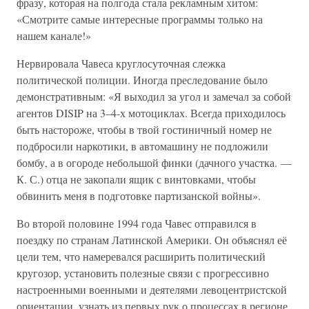
фразу, которая на полгода стала рекламным хитом:
«Смотрите самые интересные программы только на
нашем канале!»
Нервировала Чавеса круглосуточная слежка
политической полиции. Иногда преследование было
демонстративным: «Я выходил за угол и замечал за собой
агентов DISIP на 3–4-х мотоциклах. Всегда приходилось
быть настороже, чтобы в твой гостиничный номер не
подбросили наркотики, в автомашину не подложили
бомбу, а в огороде небольшой финки (дачного участка. —
К. С.) отца не закопали ящик с винтовками, чтобы
обвинить меня в подготовке партизанской войны».
Во второй половине 1994 года Чавес отправился в
поездку по странам Латинской Америки. Он объяснял её
цели тем, что намеревался расширить политический
кругозор, установить полезные связи с прогрессивно
настроенными военными и деятелями левоцентристской
ориентации, узнать из первых рук о процессах в регионе.