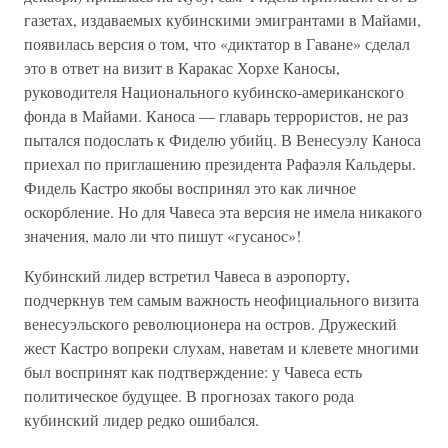
газетах, издаваемых кубинскими эмигрантами в Майами,
появилась версия о том, что «диктатор в Гаване» сделал
это в ответ на визит в Каракас Хорхе Каносы,
руководителя Национального кубинско-американского
фонда в Майами. Каноса — главарь террористов, не раз
пытался подослать к Фиделю убийц. В Венесуэлу Каноса
приехал по приглашению президента Рафаэля Кальдеры.
Фидель Кастро якобы воспринял это как личное
оскорбление. Но для Чавеса эта версия не имела никакого
значения, мало ли что пишут «гусанос»!
Кубинский лидер встретил Чавеса в аэропорту,
подчеркнув тем самым важность неофициального визита
венесуэльского революционера на остров. Дружеский
жест Кастро вопреки слухам, наветам и клевете многими
был воспринят как подтверждение: у Чавеса есть
политическое будущее. В прогнозах такого рода
кубинский лидер редко ошибался.