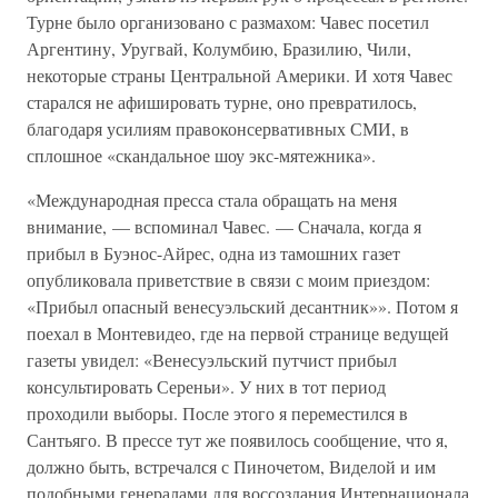
Турне было организовано с размахом: Чавес посетил
Аргентину, Уругвай, Колумбию, Бразилию, Чили,
некоторые страны Центральной Америки. И хотя Чавес
старался не афишировать турне, оно превратилось,
благодаря усилиям правоконсервативных СМИ, в
сплошное «скандальное шоу экс-мятежника».
«Международная пресса стала обращать на меня
внимание, — вспоминал Чавес. — Сначала, когда я
прибыл в Буэнос-Айрес, одна из тамошних газет
опубликовала приветствие в связи с моим приездом:
«Прибыл опасный венесуэльский десантник»». Потом я
поехал в Монтевидео, где на первой странице ведущей
газеты увидел: «Венесуэльский путчист прибыл
консультировать Сереньи». У них в тот период
проходили выборы. После этого я переместился в
Сантьяго. В прессе тут же появилось сообщение, что я,
должно быть, встречался с Пиночетом, Виделой и им
подобными генералами для воссоздания Интернационала