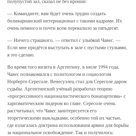
полупустой зал, сказал не без иронии:
— Команданте, вам будет очень трудно создать
боливарианский интернационал с такими кадрами. Их
очень немного и почти всем перевалило за пятьдесят.
— Ничего страшного, — ответил с улыбкой Чавес. —
Если мне придётся выступать в зале с пустыми стульями,
я это сделаю.
Во время того визита в Аргентину, в июле 1994 года,
Чавес познакомился с политологом и социологом
Норберто Сересоле. Венесуэлец стал для Сересоле даром
судьбы. Аргентинский учёный разработал теорию
«прогрессивного националистического бонапартизма» с
харизматическим лидером во главе. Сересоле очень
рассчитывал, что Чавес заинтересуется его
теоретическими выкладками, особенно той их частью,
где излагалась доктрина использования армии для борьбы
за национальное освобождение. Так и получилось: