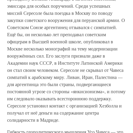
эмиссара для особых поручений. Среди успешных
миссий Сересоле была поездка в Москву по поводу
закупки советского вооружения для перуанской армии. О
Советском Союзе аргентинец отзывался с симпатией.
Ещё бы, он несколько лет преподавал советским
офицерам в Высшей военной школе, опубликовал в
Москве несколько монографий на тему модернизации
вооружённых сил. Его заслуги признали даже в
Академии наук СССР, в Институте Латинской Америки
он стал своим человеком. Сересоле не скрывал от Чавеса
симпатий к арабскому миру. Ливан, Иран, Палестина —
для аргентинца это были страны, подвергающиеся
постоянной угрозе со стороны «янкисионизма», и потому
им следовало оказывать всестороннюю поддержку.
Сересоле установил контакт с организацией Хезболла и
получал от неё деньги на содержание центра
солидарности в Мадриде.
Гибкость геополитического мышления Уго Чавеса — это