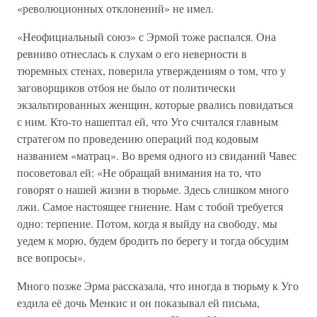
«революционных отклонений» не имел.
«Неофициальный союз» с Эрмой тоже распался. Она
ревниво отнеслась к слухам о его неверности в
тюремных стенах, поверила утверждениям о том, что у
заговорщиков отбоя не было от политически
экзальтированных женщин, которые рвались повидаться
с ним. Кто-то нашептал ей, что Уго считался главным
стратегом по проведению операций под кодовым
названием «матрац». Во время одного из свиданий Чавес
посоветовал ей: «Не обращай внимания на то, что
говорят о нашей жизни в тюрьме. Здесь слишком много
лжи. Самое настоящее гниение. Нам с тобой требуется
одно: терпение. Потом, когда я выйду на свободу, мы
уедем к морю, будем бродить по берегу и тогда обсудим
все вопросы».
Много позже Эрма рассказала, что иногда в тюрьму к Уго
ездила её дочь Менкис и он показывал ей письма,