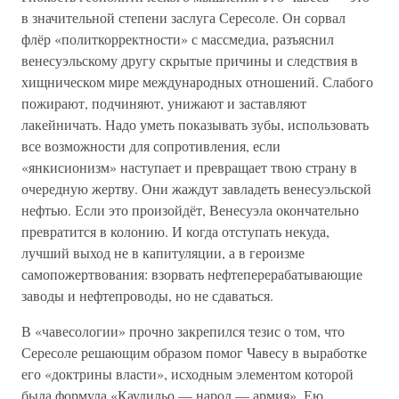
в значительной степени заслуга Сересоле. Он сорвал
флёр «политкорректности» с массмедиа, разъяснил
венесуэльскому другу скрытые причины и следствия в
хищническом мире международных отношений. Слабого
пожирают, подчиняют, унижают и заставляют
лакейничать. Надо уметь показывать зубы, использовать
все возможности для сопротивления, если
«янкисионизм» наступает и превращает твою страну в
очередную жертву. Они жаждут завладеть венесуэльской
нефтью. Если это произойдёт, Венесуэла окончательно
превратится в колонию. И когда отступать некуда,
лучший выход не в капитуляции, а в героизме
самопожертвования: взорвать нефтеперерабатывающие
заводы и нефтепроводы, но не сдаваться.
В «чавесологии» прочно закрепился тезис о том, что
Сересоле решающим образом помог Чавесу в выработке
его «доктрины власти», исходным элементом которой
была формула «Каудильо — народ — армия». Ею