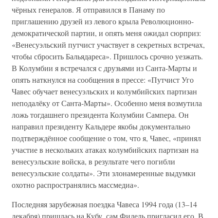
чёрных генералов. Я отправился в Панаму по
приглашению друзей из левого крыла Революционно-
демократической партии, и опять меня ожидал сюрприз:
«Венесуэльский путчист участвует в секретных встречах,
чтобы сбросить Бальядареса». Пришлось срочно уезжать.
В Колумбии я встречался с друзьями из Санта-Марты и
опять наткнулся на сообщения в прессе: «Путчист Уго
Чавес обучает венесуэльских и колумбийских партизан
неподалёку от Санта-Марты». Особенно меня возмутила
ложь тогдашнего президента Колумбии Сампера. Он
направил президенту Кальдере якобы документально
подтверждённое сообщение о том, что я, Чавес, «принял
участие в нескольких атаках колумбийских партизан на
венесуэльские войска, в результате чего погибли
венесуэльские солдаты». Эти злонамеренные выдумки
охотно распространялись массмедиа».
Последняя зарубежная поездка Чавеса 1994 года (13–14
декабря) пришлась на Кубу, сам Фидель пригласил его. В