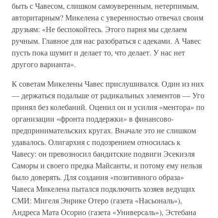
быть с Чавесом, слишком самоуверенным, нетерпимым,
авторитарным? Микелена с уверенностью отвечал своим
друзьям: «Не беспокойтесь. Этого парня мы сделаем
ручным. Главное для нас разобраться с адеками. А Чавес
пусть пока шумит и делает то, что делает. У нас нет
другого варианта».
К советам Микелены Чавес прислушивался. Один из них
— держаться подальше от радикальных элементов — Уго
принял без колебаний. Оценил он и усилия «ментора» по
организации «фронта поддержки» в финансово-
предпринимательских кругах. Вначале это не слишком
удавалось. Олигархия с подозрением относилась к
Чавесу: он превозносил бандитские подвиги Эсекиэля
Саморы и своего предка Майсанты, и потому ему нельзя
было доверять. Для создания «позитивного образа»
Чавеса Микелена пытался подключить хозяев ведущих
СМИ: Мигеля Энрике Отеро (газета «Насьональ»),
Андреса Мата Осорио (газета «Универсаль»), Эстебана