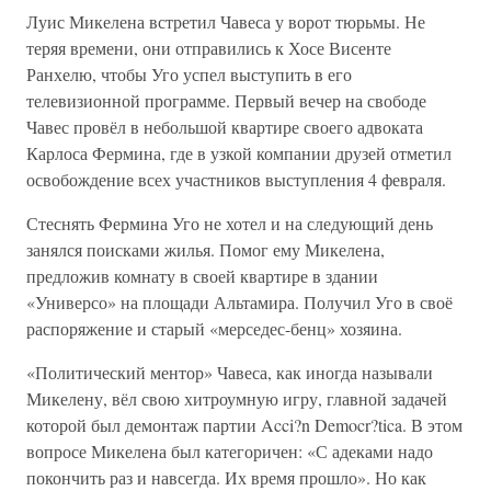
Луис Микелена встретил Чавеса у ворот тюрьмы. Не
теряя времени, они отправились к Хосе Висенте
Ранхелю, чтобы Уго успел выступить в его
телевизионной программе. Первый вечер на свободе
Чавес провёл в небольшой квартире своего адвоката
Карлоса Фермина, где в узкой компании друзей отметил
освобождение всех участников выступления 4 февраля.
Стеснять Фермина Уго не хотел и на следующий день
занялся поисками жилья. Помог ему Микелена,
предложив комнату в своей квартире в здании
«Универсо» на площади Альтамира. Получил Уго в своё
распоряжение и старый «мерседес-бенц» хозяина.
«Политический ментор» Чавеса, как иногда называли
Микелену, вёл свою хитроумную игру, главной задачей
которой был демонтаж партии Acci?n Democr?tica. В этом
вопросе Микелена был категоричен: «С адеками надо
покончить раз и навсегда. Их время прошло». Но как