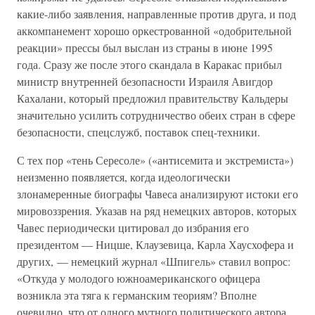
какие-либо заявления, направленные против друга, и под
аккомпанемент хорошо оркестрованной «одобрительной
реакции» прессы был выслан из страны в июне 1995
года. Сразу же после этого скандала в Каракас прибыл
министр внутренней безопасности Израиля Авигдор
Кахалани, который предложил правительству Кальдеры
значительно усилить сотрудничество обеих стран в сфере
безопасности, спецслужб, поставок спец-техники.
С тех пор «тень Сересоле» («антисемита и экстремиста»)
неизменно появляется, когда идеологически
злонамеренные биографы Чавеса анализируют истоки его
мировоззрения. Указав на ряд немецких авторов, которых
Чавес периодически цитировал до избрания его
президентом — Ницше, Клаузевица, Карла Хаусхофера и
других, — немецкий журнал «Шпигель» ставил вопрос:
«Откуда у молодого южноамериканского офицера
возникла эта тяга к германским теориям? Вполне
очевидно, что от одного мутного политического автора