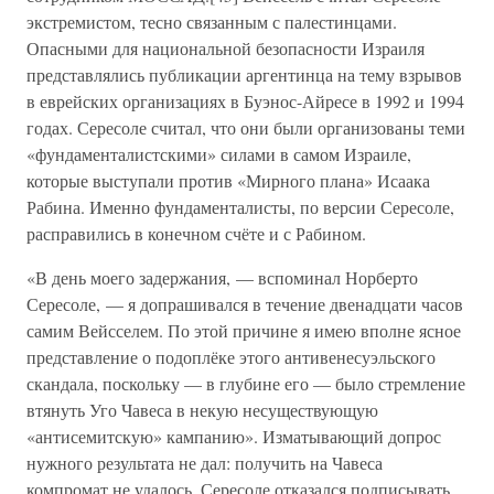
экстремистом, тесно связанным с палестинцами.
Опасными для национальной безопасности Израиля
представлялись публикации аргентинца на тему взрывов
в еврейских организациях в Буэнос-Айресе в 1992 и 1994
годах. Сересоле считал, что они были организованы теми
«фундаменталистскими» силами в самом Израиле,
которые выступали против «Мирного плана» Исаака
Рабина. Именно фундаменталисты, по версии Сересоле,
расправились в конечном счёте и с Рабином.
«В день моего задержания, — вспоминал Норберто
Сересоле, — я допрашивался в течение двенадцати часов
самим Вейсселем. По этой причине я имею вполне ясное
представление о подоплёке этого антивенесуэльского
скандала, поскольку — в глубине его — было стремление
втянуть Уго Чавеса в некую несуществующую
«антисемитскую» кампанию». Изматывающий допрос
нужного результата не дал: получить на Чавеса
компромат не удалось. Сересоле отказался подписывать