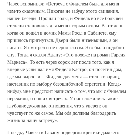
Чавес вспоминал: «Встреча с Фиделем была для меня
чем-то сказочным. Никогда не забуду этого свидания,
нашей беседы. Прошли годы, и Фидель во всё большей
степени становился для меня вторым отцом. В тот день,
когда он вошёл в домик Мамы Росы в Сабанете, ему
пришлось пригнуться. Двери были низенькими, а он —
гигант. Я смотрел и не верил глазам. Это было подобно
сну. Тогда я сказал Адану: «Это похоже на роман Гарсия
Маркеса». То есть через сорок лет после того, как я
впервые услышал имя Фиделя Кастро, он посетил дом,
где мы выросли… Фидель для меня — отец, товарищ,
наставник по выбору безошибочной стратегии. Когда-
нибудь мне предстоит написать о том, что мы с Фиделем
пережили, о наших встречах. У нас сложились такие
глубокие духовные отношения, что я уверен: он
чувствует то же самое. Мы оба должны благодарить
жизнь за нашу встречу».
Поездку Чавеса в Гавану подвергли критике даже его