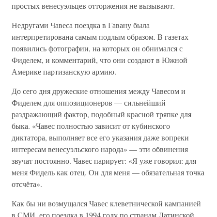
простых венесуэльцев отторжения не вызывают.
Недругами Чавеса поездка в Гавану была
интерпретирована самым подлым образом. В газетах
появились фотографии, на которых он обнимался с
Фиделем, и комментарий, что они создают в Южной
Америке партизанскую армию.
До сего дня дружеские отношения между Чавесом и
Фиделем для оппозиционеров — сильнейший
раздражающий фактор, подобный красной тряпке для
быка. «Чавес полностью зависит от кубинского
диктатора, выполняет все его указания даже вопреки
интересам венесуэльского народа» — эти обвинения
звучат постоянно. Чавес парирует: «Я уже говорил: для
меня Фидель как отец. Он для меня — обязательная точка
отсчёта».
Как бы ни возмущался Чавес клеветнической кампанией
в СМИ, его поездка в 1994 году по странам Латинской