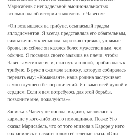
Марисабель с неподдельной эмоциональностью
вспоминала об истории знакомства с Чавесом:
«Он возвышался на трибуне, осыпаемый градом
аплодисментов. Я всегда представляла его обаятельным,
симпатичным крепышом: короткая стрижка, упрямые
брови, но сейчас он казался более мужественным, чем
обычно. Я посадила своего малыша на плечи, чтобы
Чавес заметил меня, и, стиснутая толпой, пробивалась к
трибуне. В руке я сжимала записку, которую собиралась
передать ему: «Команданте, наша родина заслуживает
самого лучшего без ограничений. Я с вами всей душой и
сердцем. Если я вам потребуюсь для этой борьбы,
позвоните мне, пожалуйста»».
Записка к Чавесу не попала, видимо, завалялась в
кармане у кого-либо из его помощников. Позже Уго
сказал Марисабель, что от того эпизода в Кароре у него
сохранились в памяти только её зеленые глаза: «Они