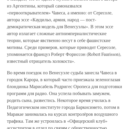
из Аргентины, который самоназвался
«первооткрывателем» Чавеса, а именно: от Сересоле,
автора эссе «Каудильо, армия, народ — пост-
демократическая модель для Венесуэлы». В этом эссе
автор излагает сложные антиимпериалистические
теории, которые явственно несут в себе фашистские
мотивы. Среди примеров, которые приводит Сересоле,
упоминается француз Роберт Фориссон (Robert Faurisson),
известный отрицатель холокоста».
Во время поездок по Венесуэле судьба занесла Чавеса в
городок Карора, в который часто приезжала зеленоглазая
блондинка Марисабель Родригес Оропеса для подготовки
программ для радио. Она успела побывать замужем,
родить сына, развестись. Некоторое время училась в
Педагогическом институте города Баркисимето, потом в
Маракае занималась на курсах контролёров воздушного
трафика. Там же устроилась в «Офицерский клуб»
ассистентом в отдел по связям с общественностью.