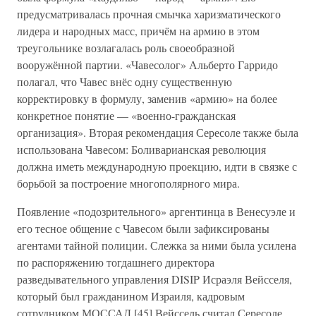
предусматривалась прочная смычка харизматического
лидера и народных масс, причём на армию в этом
треугольнике возлагалась роль своеобразной
вооружённой партии. «Чавесолог» Альберто Гарридо
полагал, что Чавес внёс одну существенную
корректировку в формулу, заменив «армию» на более
конкретное понятие — «военно-гражданская
организация». Вторая рекомендация Сересоле также была
использована Чавесом: Боливарианская революция
должна иметь международную проекцию, идти в связке с
борьбой за построение многополярного мира.
Появление «подозрительного» аргентинца в Венесуэле и
его тесное общение с Чавесом были зафиксированы
агентами тайной полиции. Слежка за ними была усилена
по распоряжению тогдашнего директора
разведывательного управления DISIP Исраэля Вейсселя,
который был гражданином Израиля, кадровым
сотрудником МОССАД.[45] Вейссель считал Сересоле