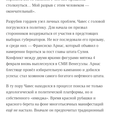
столкнуться… Мой разрыв с этим человеком —
окончательный».
Разрубив гордиев узел личных проблем, Чавес с головой
погрузился в политику. Для начала он призвал
сторонников воздержаться от участия в предстоящих
выборах губернаторов. Не все последовали его призыву,
и среди них — Франсиско Ариас, который объявил о
намерении бороться за пост главы штата Сулия.
Конфликт между двумя яркими фигурами мятежа 4
февраля вновь выплеснулся в СМИ Венесуэлы. Ариас
блестяще провёл избирательную кампанию и добился
успеха: стал хозяином самого богатого нефтяного штата.
В ту пору Чавес находился в процессе поиска не только
идеологической и политической платформы, но и
собственного «имиджа». Время красной рубашки и
красного берета на фоне многотысячных манифестаций
ещё не настало. Вначале он предпочитал традиционный