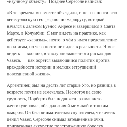
«научному объекту». Позднее Сересоле написал:
«В те времена мы вместе объездили, и не раз, почти всю
венесуэльскую географию, по маршруту, который
начался в далёком Буэнос-Айресе и завершился в Санта-
Марте, в Колумбии. Я мог видеть на практике, как
действует «харизма», нечто, о чём я имел представление
по книгам, но чего почти не видел в реальности. Я мог
видеть — воочию, в эпоху «повышенного риска» для
Чавеса, — как борется выдающийся политик против
враждебности истории и мелких затруднений
повседневной жизни».
Аргентинец был на десять лет старше Уго, но разница в
возрасте почти не замечалась. Несмотря на свою
грузность, Норберто был подвижен, размашисто
жестикулировал, обладал живой мимикой и тонким
юмором. Он был внимательным слушателем, что очень
ценил Чавес. Сересоле снимал затемнённые очки,
приглаживал аккуратно подстриженную бородку,