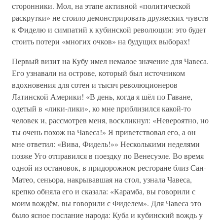
сторонники. Мол, на этапе активной «политической
раскрутки» не стоило демонстрировать дружеских чувств
к Фиделю и симпатий к кубинской революции: это будет
стоить потери «многих очков» на будущих выборах!
Первый визит на Кубу имел немалое значение для Чавеса.
Его узнавали на острове, который был источником
вдохновения для сотен и тысяч революционеров
Латинской Америки! «В день, когда я шёл по Гаване,
одетый в «лики-лики», ко мне приблизился какой-то
человек и, рассмотрев меня, воскликнул: «Невероятно, но
ты очень похож на Чавеса!» Я приветствовал его, а он
мне ответил: «Вива, Фидель!»» Несколькими неделями
позже Уго отправился в поездку по Венесуэле. Во время
одной из остановок, в придорожном ресторане близ Сан-
Матео, сеньора, накрывавшая на стол, узнала Чавеса,
крепко обняла его и сказала: «Карамба, вы говорили с
моим вождём, вы говорили с Фиделем». Для Чавеса это
было ясное послание народа: Куба и кубинский вождь у