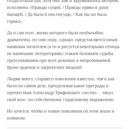
солдата-балагура, хотя она, как и задумывалось автором,
исполнена «Правды сущей, / Правды прямо в душу
бьющей, / Да была б она погуще, / Как бы ни была
горька».
Да и сам поэт, жизнь которого была необычайно
драматична, по сию пору, однако, представляется иным
наивным читателем (а то и рисуется некоторыми отнюдь
не наивными литераторами) этаким баловнем судьбы,
преуспевавшим при всех режимах в непробиваемой
броне орденов и лауреатских медалей.
Людям моего, старшего поколения известно, чт
о
и как
было на самом деле, преодолевая какие преграды и
препятствия Александр Трифонович «честно… тянул
свой воз», по собственному горделивому выражению.
Но хочется, чтобы и новые поколения об этом знали и
помнили.