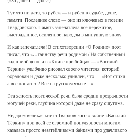
(«За далью — даль»)
Тут что ни дата, то рубеж — и рубец в судьбе, душе,
памяти. Последнее слово — оно из ключевых в поэзии
Твардовского. Память запечатлела все пережитое,
выстраданное, осиленное народом в минувшую эпоху.
И как запечатлела! В стихотворении «О Родине» поэт
писал, что «…таинству речи родимой / На собственный
лад приобщен», а в «Книге про бойца» — «Василий
Тёркин» улыбчиво рисовал своего читателя, который
обрадован и даже несколько удивлен, что — «Вот стихи,
а все понятно, / Все на русском языке…».
Эта ясность поэтической речи была сродни прозрачности
могучей реки, глубина которой даже не сразу ощутима.
Недаром великая книга Твардовского о войне «Василий
Тёркин» при всей ее огромной популярности многим
казалась просто незатейливыми байками про удачливого