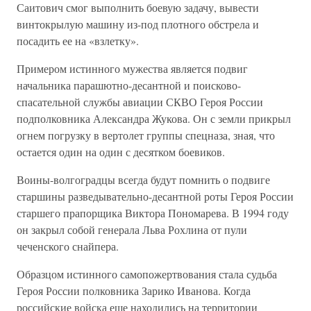
Саитович смог выполнить боевую задачу, вывести
винтокрылую машину из-под плотного обстрела и
посадить ее на «взлетку».
Примером истинного мужества является подвиг
начальника парашютно-десантной и поисково-
спасательной службы авиации СКВО Героя России
подполковника Александра Жукова. Он с земли прикрыл
огнем погрузку в вертолет группы спецназа, зная, что
остается один на один с десятком боевиков.
Воины-волгоградцы всегда будут помнить о подвиге
старшины разведывательно-десантной роты Героя России
старшего прапорщика Виктора Пономарева. В 1994 году
он закрыл собой генерала Льва Рохлина от пули
чеченского снайпера.
Образцом истинного самопожертвования стала судьба
Героя России полковника Зарико Иванова. Когда
российские войска еще находились на территории