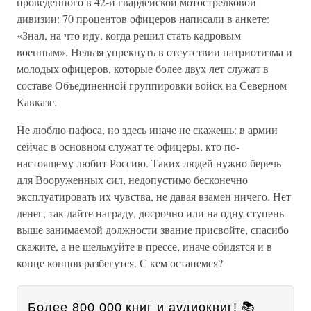
проведенного в 42-й гвардейской мотострелковой
дивизии: 70 процентов офицеров написали в анкете:
«Знал, на что иду, когда решил стать кадровым
военным». Нельзя упрекнуть в отсутствии патриотизма и
молодых офицеров, которые более двух лет служат в
составе Объединенной группировки войск на Северном
Кавказе.
Не люблю пафоса, но здесь иначе не скажешь: в армии
сейчас в основном служат те офицеры, кто по-
настоящему любит Россию. Таких людей нужно беречь
для Вооруженных сил, недопустимо бесконечно
эксплуатировать их чувства, не давая взамен ничего. Нет
денег, так дайте награду, досрочно или на одну ступень
выше занимаемой должности звание присвойте, спасибо
скажите, а не шельмуйте в прессе, иначе обидятся и в
конце концов разбегутся. С кем останемся?
Более 800 000 книг и аудиокниг! 📚