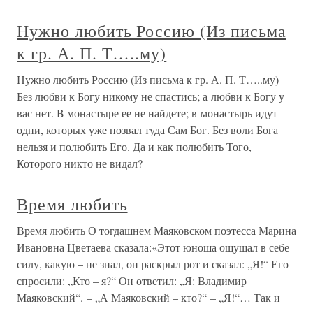
Нужно любить Россию (Из письма
к гр. А. П. Т…..му)
Нужно любить Россию (Из письма к гр. А. П. Т…..му)
Без любви к Богу никому не спастись; а любви к Богу у
вас нет. B монастыре ее не найдете; в монастырь идут
одни, которых уже позвал туда Сам Бог. Без воли Бога
нельзя и полюбить Его. Да и как полюбить Того,
Которого никто не видал?
Время любить
Время любить О тогдашнем Маяковском поэтесса Марина
Ивановна Цветаева сказала:«Этот юноша ощущал в себе
силу, какую – не знал, он раскрыл рот и сказал: „Я!“ Его
спросили: „Кто – я?“ Он ответил: „Я: Владимир
Маяковский“. – „А Маяковский – кто?“ – „Я!“… Так и