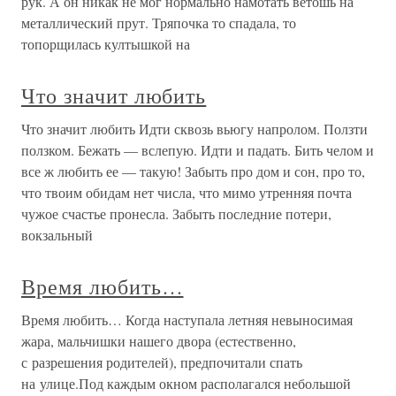
рук. А он никак не мог нормально намотать ветошь на
металлический прут. Тряпочка то спадала, то
топорщилась култышкой на
Что значит любить
Что значит любить Идти сквозь вьюгу напролом. Ползти
ползком. Бежать — вслепую. Идти и падать. Бить челом и
все ж любить ее — такую! Забыть про дом и сон, про то,
что твоим обидам нет числа, что мимо утренняя почта
чужое счастье пронесла. Забыть последние потери,
вокзальный
Время любить…
Время любить… Когда наступала летняя невыносимая
жара, мальчишки нашего двора (естественно,
с разрешения родителей), предпочитали спать
на улице.Под каждым окном располагался небольшой