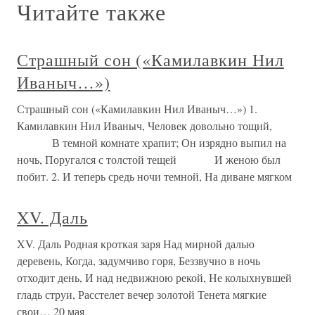
Читайте также
Страшный сон («Камилавкин Нил
Иваныч…»)
Страшный сон («Камилавкин Нил Иваныч…») 1.
Камилавкин Нил Иваныч, Человек довольно тощий,
В темной комнате храпит; Он изрядно выпил на
ночь, Поругался с толстой тещей И женою был
побит. 2. И теперь средь ночи темной, На диване мягком
XV. Даль
XV. Даль Родная кроткая заря Над мирной далью
деревень, Когда, задумчиво горя, Беззвучно в ночь
отходит день, И над недвижною рекой, Не колыхнувшей
гладь струи, Расстелет вечер золотой Тенета мягкие
свои… 20 мая