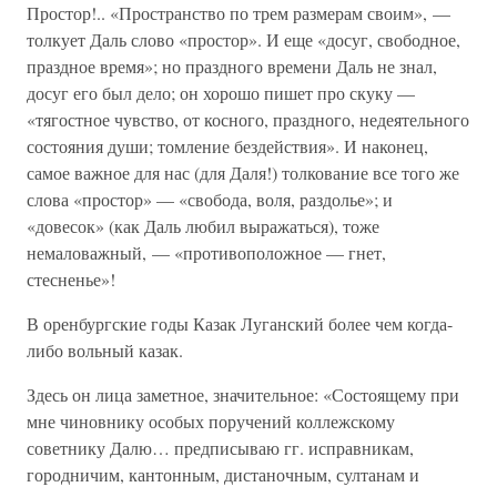
Простор!.. «Пространство по трем размерам своим», —
толкует Даль слово «простор». И еще «досуг, свободное,
праздное время»; но праздного времени Даль не знал,
досуг его был дело; он хорошо пишет про скуку —
«тягостное чувство, от косного, праздного, недеятельного
состояния души; томление бездействия». И наконец,
самое важное для нас (для Даля!) толкование все того же
слова «простор» — «свобода, воля, раздолье»; и
«довесок» (как Даль любил выражаться), тоже
немаловажный, — «противоположное — гнет,
стесненье»!
В оренбургские годы Казак Луганский более чем когда-
либо вольный казак.
Здесь он лица заметное, значительное: «Состоящему при
мне чиновнику особых поручений коллежскому
советнику Далю… предписываю гг. исправникам,
городничим, кантонным, дистаночным, султанам и