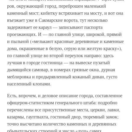
ров, окружающий город, переброшен маленький
каменный мост; кибитку встряхивает на мосту, и вот она
въезжает уже в Сакмарские ворота, тут несколько
задерживает ее караул — записывают паспорта
проезжающих. И — по главной улице, широкой, прямой
и пыльной («мелькают красивые деревянные и каменные
дома, окрашенные в белую, серую или желтую краску»),
по главной улице во второй переулок направо: здесь
лучшая в городе гостиница — на вывеске пузатый
дымящийся самовар, в номерах грязные окна, дурная
меблировка и продырявленный кожаный диван, густо
населенный клопами.
Есть, впрочем, и деловое описание города, составленное
офицером-статистиком генерального штаба: подробно
перечислены все присутственные места, церкви, лавки,
казармы, гауптвахта, гостиный двор, тюремный замок;
точно высчитано количество каменных и деревянных
обывательских строений и число «душ» самих