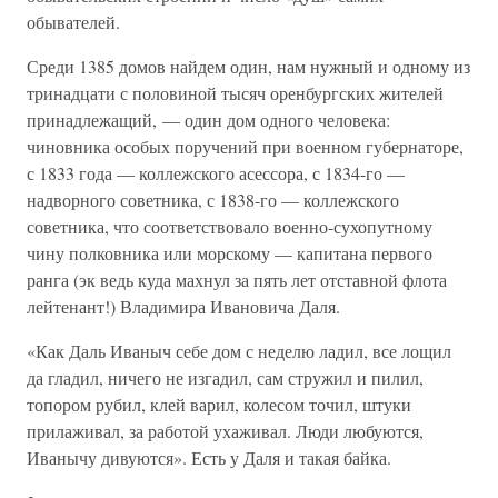
обывателей.
Среди 1385 домов найдем один, нам нужный и одному из
тринадцати с половиной тысяч оренбургских жителей
принадлежащий, — один дом одного человека:
чиновника особых поручений при военном губернаторе,
с 1833 года — коллежского асессора, с 1834-го —
надворного советника, с 1838-го — коллежского
советника, что соответствовало военно-сухопутному
чину полковника или морскому — капитана первого
ранга (эк ведь куда махнул за пять лет отставной флота
лейтенант!) Владимира Ивановича Даля.
«Как Даль Иваныч себе дом с неделю ладил, все лощил
да гладил, ничего не изгадил, сам стружил и пилил,
топором рубил, клей варил, колесом точил, штуки
прилаживал, за работой ухаживал. Люди любуются,
Иванычу дивуются». Есть у Даля и такая байка.