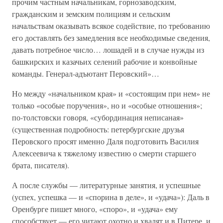
прочим частным начальникам, горнозаводским,
гражданским и земским полициям и сельским
начальствам оказывать всякое содействие, по требованию
его доставлять без замедления все необходимые сведения,
давать потребное число… лошадей и в случае нужды из
башкирских и казачьих селений рабочие и конвойные
команды. Генерал-адъютант Перовский»…
Но между «начальником края» и «состоящим при нем» не
только «особые поручения», но и «особые отношения»;
по-толстовски говоря, «субординация неписаная»
(существенная подробность: петербургские друзья
Перовского просят именно Даля подготовить Василия
Алексеевича к тяжелому известию о смерти старшего
брата, писателя).
А после службы — литературные занятия, и успешные
(успех, успешка — и «спорина в деле», и «удача»): Даль в
Оренбурге пишет много, «споро», и «удача» ему
способствует — его читают охотно и хвалят и в Питере, и