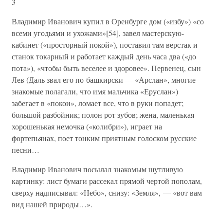
3
Владимир Иванович купил в Оренбурге дом («избу») «со
всеми угодьями и ухожами»[54], завел мастерскую-
кабинет («просторный покой»), поставил там верстак и
станок токарный и работает каждый день часа два («до
пота»), «чтобы быть веселее и здоровее». Первенец, сын
Лев (Даль звал его по-башкирски — «Арслан», многие
знакомые полагали, что имя мальчика «Еруслан»)
забегает в «покои», ломает все, что в руки попадет;
большой разбойник; полон рот зубов; жена, маленькая
хорошенькая немочка («колибри»), играет на
фортепьянах, поет тонким приятным голоском русские
песни…
Владимир Иванович посылал знакомым шутливую
картинку: лист бумаги рассекал прямой чертой пополам,
сверху надписывал: «Небо», снизу: «Земля», — «вот вам
вид нашей природы…».