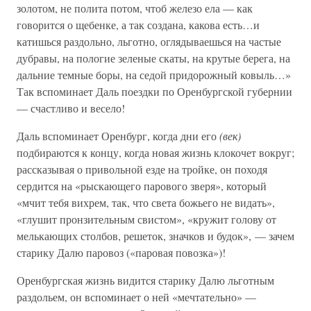
золотом, не полита потом, чтоб железо ела — как
говорится о щебенке, а так создана, какова есть…и
катишься раздольно, льготно, оглядываешься на частые
дубравы, на пологие зеленые скаты, на крутые берега, на
дальние темные боры, на седой придорожный ковыль…»
Так вспоминает Даль поездки по Оренбургской губернии
— счастливо и весело!
Даль вспоминает Оренбург, когда дни его
(век)
подбираются к концу, когда новая жизнь клокочет вокруг;
рассказывая о привольной езде на тройке, он походя
сердится на «рыскающего парового зверя», который
«мчит тебя вихрем, так, что света божьего не видать»,
«глушит пронзительным свистом», «кружит голову от
мелькающих столбов, решеток, значков и будок», — зачем
старику Далю паровоз («паровая повозка»)!
Оренбургская жизнь видится старику Далю льготным
раздольем, он вспоминает о ней «мечтательно» —