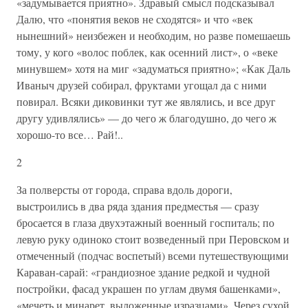
«задумывается приятно». Здравый смысл подсказывал
Далю, что «понятия веков не сходятся» и что «век
нынешний» неизбежен и необходим, но разве помешаешь
тому, у кого «волос поблек, как осенний лист», о «веке
минувшем» хотя на миг «задуматься приятно»; «Как Даль
Иваныч друзей собирал, фруктами угощал да с ними
повирал. Всяки диковинки тут же являлись, и все друг
другу удивлялись» — до чего ж благодушно, до чего ж
хорошо-то все… Рай!..
2
За полверсты от города, справа вдоль дороги,
выстроились в два ряда здания предместья — сразу
бросается в глаза двухэтажный военный госпиталь; по
левую руку одиноко стоит возведенный при Перовском и
отмеченный (подчас воспетый) всеми путешествующими
Караван-сарай: «грандиозное здание редкой и чудной
постройки, фасад украшен по углам двумя башенками»,
«мечеть и минарет, выложенные изразцами». Через сухой