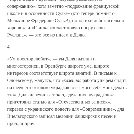
содержанию», хотя заметно «подражание французской
школе и в особенности Сулье» (кто теперь помнит о
Мельхиоре Фредерике Сулье!), но «стихи действительно
хороши», и «Глинка кончает новую оперу свою
Руслана», — это все из писем к Далю.
4
«Ум простор любит», — ум Даля пытлив и
многосторонен, в Оренбурге широте ума, широте
интересов соответствует широта занятий. В письме к
Одоевскому, жалуясь, что
«казенная
работа упырем сидит
на шее», что «только украдкою от самого себя мог сделать
это», Даль перечисляет
это,
сделанное «украдкою»:
приготовил статью для «Отечественных записок»,
перевел с украинского повесть для «Современника», для
Виельгорского записал мелодии башкирских песен и
проч., и проч.