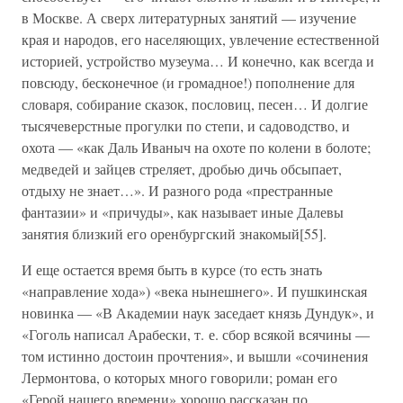
в Москве. А сверх литературных занятий — изучение
края и народов, его населяющих, увлечение естественной
историей, устройство музеума… И конечно, как всегда и
повсюду, бесконечное (и громадное!) пополнение для
словаря, собирание сказок, пословиц, песен… И долгие
тысячеверстные прогулки по степи, и садоводство, и
охота — «как Даль Иваныч на охоте по колени в болоте;
медведей и зайцев стреляет, дробью дичь обсыпает,
отдыху не знает…». И разного рода «престранные
фантазии» и «причуды», как называет иные Далевы
занятия близкий его оренбургский знакомый[55].
И еще остается время быть в курсе (то есть знать
«направление хода») «века нынешнего». И пушкинская
новинка — «В Академии наук заседает князь Дундук», и
«Гоголь написал Арабески, т. е. сбор всякой всячины —
том истинно достоин прочтения», и вышли «сочинения
Лермонтова, о которых много говорили; роман его
«Герой нашего времени» хорошо рассказан по