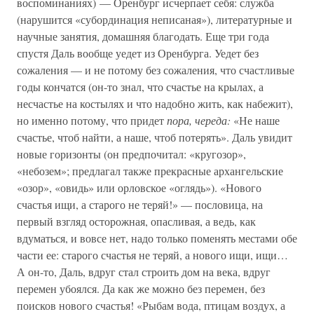
воспоминаниях) — Оренбург исчерпает себя: служба
(нарушится «субординация неписаная»), литературные и
научные занятия, домашняя благодать. Еще три года
спустя Даль вообще уедет из Оренбурга. Уедет без
сожаления — и не потому без сожаления, что счастливые
годы кончатся (он-то знал, что счастье на крылах, а
несчастье на костылях и что надобно жить, как набежит),
но именно потому, что придет
пора, череда:
«Не наше
счастье, чтоб найти, а наше, чтоб потерять». Даль увидит
новые горизонты (он предпочитал: «кругозор»,
«небозем»; предлагал также прекрасные архангельские
«озор», «овидь» или орловское «оглядь»). «Нового
счастья ищи, а старого не теряй!» — пословица, на
первый взгляд осторожная, опасливая, а ведь, как
вдуматься, и вовсе нет, надо только поменять местами обе
части ее: старого счастья не теряй, а нового ищи, ищи…
А он-то, Даль, вдруг стал строить дом на века, вдруг
перемен убоялся. Да как же можно без перемен, без
поисков нового счастья! «Рыбам вода, птицам воздух, а