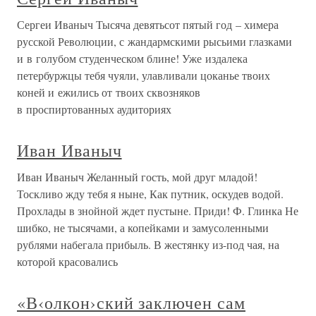
Сергеи Иваныч Тысяча девятьсот пятый год – химера
русской Революции, с жандармскими рысьими глазками
и в голубом студенческом блине! Уже издалека
петербуржцы тебя чуяли, улавливали цоканье твоих
коней и ежились от твоих сквозняков
в проспиртованных аудиториях
Иван Иваныч
Иван Иваныч Желанный гость, мой друг младой!
Тоскливо жду тебя я ныне, Как путник, оскудев водой.
Прохлады в знойной ждет пустыне. Приди! Ф. Глинка Не
шибко, не тысячами, а копейками и замусоленными
рублями набегала прибыль. В жестянку из-под чая, на
которой красовались
«В‹олкон›ский заключен сам