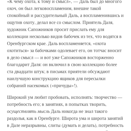
«К чему охота, к тому и смысл», — Даль был до многого
охоч, он был легковоспламеним, внешне такой
спокойный и рассудительный Даль, а воспламенившись и
ощутив охоту, делал все со смыслом. Приятель Даля,
художник Сапожников просит прислать ему для
коллекции несколько видов бабочек из тех, что водятся в
Оренбургском крае. Даль воспламеняется, «охота
охотиться» за бабочками одолевает его, он тотчас вносит
в дело смысл — и вот уже Сапожников восторженно
благодарит Даля: он включил в свою коллекцию более
ста двадцати штук; в письмах приятели обсуждают
наилучшую конструкцию ящиков для пересылки
собраний насекомых («причуды»!).
Широкий ум любит пробовать, исполнять: творчество —
потребность его; в занятиях, в попытках творить,
осуществлять мысль
Даль никогда не знал такого
раздолья, как в Оренбурге. Широта ума и широта занятий
в Дале неразрывны, слиты (думать и делать), потребность