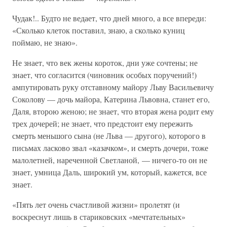
Чудак!.. Будто не ведает, что дней много, а все впереди:
«Сколько клеток поставил, знаю, а сколько куниц
поймаю, не знаю».
Не знает, что век жены короток, дни уже сочтены; не
знает, что согласится (чиновник особых поручений!)
ампутировать руку отставному майору Льву Васильевичу
Соколову — дочь майора, Катерина Львовна, станет его,
Даля, второю женою; не знает, что вторая жена родит ему
трех дочерей; не знает, что предстоит ему пережить
смерть меньшого сына (не Льва — другого), которого в
письмах ласково звал «казачком», и смерть дочери, тоже
малолетней, нареченной Светланой, — ничего-то он не
знает, умница Даль, широкий ум, который, кажется, все
знает.
«Пять лет очень счастливой жизни» пролетят (и
воскреснут лишь в стариковских «мечтательных»