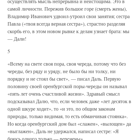
осуществлять мысль непрерывна и неистощима. Это в
самой личности. Пережив большое горе (смерть жены),
Владимир Иванович удвоил-утроил свои занятия; сестра
Павла («твоя всегда верная сестра»), страстно разделяя
скорбь его, в этом новом рывке к делам узнает брата: мы
— Дали!
5
«Всему на свете своя пора, своя череда, потому что без
череды, без ряду и уряду, не было бы ни толку, ни
порядку и не стоял бы свет», — писал Даль. Первую
половину своей оренбургской поры-череды он называл
«пять лет очень счастливой жизни». Здравый смысл
подсказывал Далю, что, если человек даже «лет десяток в
одной шкуре ходит», то «и это, по общим законам
природы, только видимая, то есть обманчивая стоянка».
Но когда оренбургский дом был «слажен», «вылощен» да
«выглажен», Даль не удержался, написал сестре: «Я
боюсь одного только —
перемены»
.