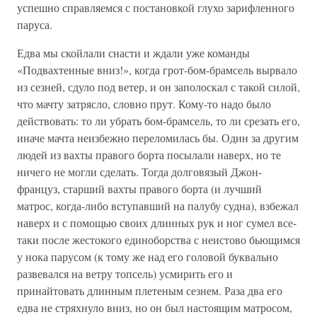
успешно справляемся с постановкой глухо зарифленного
паруса.
Едва мы скойлали снасти и ждали уже команды
«Подвахтенные вниз!», когда грот-бом-брамсель вырвало
из сезней, сдуло под ветер, и он заполоскал с такой силой,
что мачту затрясло, словно прут. Кому-то надо было
действовать: то ли убрать бом-брамсель, то ли срезать его,
иначе мачта неизбежно переломилась бы. Один за другим
людей из вахты правого борта посылали наверх, но те
ничего не могли сделать. Тогда долговязый Джон-
француз, старший вахты правого борта (и лучший
матрос, когда-либо вступавший на палубу судна), взбежал
наверх и с помощью своих длинных рук и ног сумел все-
таки после жестокого единоборства с неистово бьющимся
у нока парусом (к тому же над его головой буквально
развевался на ветру топсель) усмирить его и
принайтовать длинным плетеным сезнем. Раза два его
едва не стряхнуло вниз, но он был настоящим матросом,