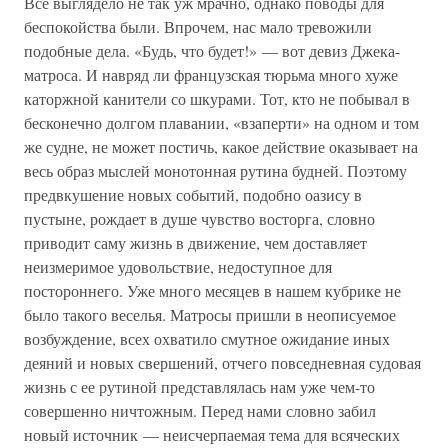
Все выглядело не так уж мрачно, однако поводы для
беспокойства были. Впрочем, нас мало тревожили
подобные дела. «Будь, что будет!» — вот девиз Джека-
матроса. И навряд ли французская тюрьма много хуже
каторжной канители со шкурами. Тот, кто не побывал в
бесконечно долгом плавании, «взаперти» на одном и том
же судне, не может постичь, какое действие оказывает на
весь образ мыслей монотонная рутина будней. Поэтому
предвкушение новых событий, подобно оазису в
пустыне, рождает в душе чувство восторга, словно
приводит саму жизнь в движение, чем доставляет
неизмеримое удовольствие, недоступное для
постороннего. Уже много месяцев в нашем кубрике не
было такого веселья. Матросы пришли в неописуемое
возбуждение, всех охватило смутное ожидание иных
деяний и новых свершений, отчего повседневная судовая
жизнь с ее рутиной представлялась нам уже чем-то
совершенно ничтожным. Перед нами словно забил
новый источник — неисчерпаемая тема для всяческих