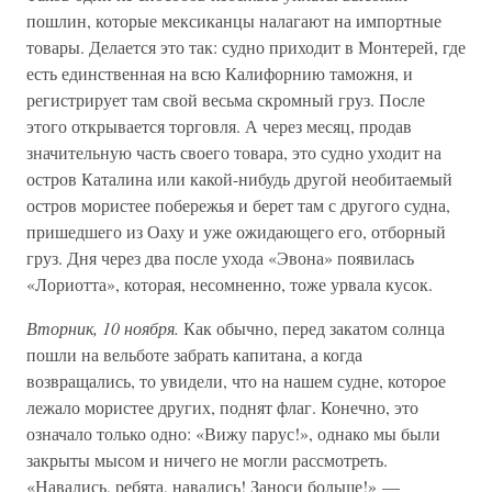
пошлин, которые мексиканцы налагают на импортные
товары. Делается это так: судно приходит в Монтерей, где
есть единственная на всю Калифорнию таможня, и
регистрирует там свой весьма скромный груз. После
этого открывается торговля. А через месяц, продав
значительную часть своего товара, это судно уходит на
остров Каталина или какой-нибудь другой необитаемый
остров мористее побережья и берет там с другого судна,
пришедшего из Оаху и уже ожидающего его, отборный
груз. Дня через два после ухода «Эвона» появилась
«Лориотта», которая, несомненно, тоже урвала кусок.
Вторник, 10 ноября.
Как обычно, перед закатом солнца
пошли на вельботе забрать капитана, а когда
возвращались, то увидели, что на нашем судне, которое
лежало мористее других, поднят флаг. Конечно, это
означало только одно: «Вижу парус!», однако мы были
закрыты мысом и ничего не могли рассмотреть.
«Навались, ребята, навались! Заноси больше!» —