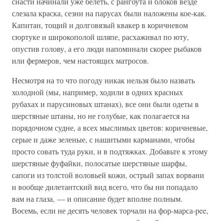
снасти начинали уже белеть, с рангоута и блоков везде
слезала краска, сезни на парусах были наложены кое-как.
Капитан, тощий и долговязый квакер в коричневом
сюртуке и широкополой шляпе, расхаживал по юту,
опустив голову, а его люди напоминали скорее рыбаков
или фермеров, чем настоящих матросов.
Несмотря на то что погоду никак нельзя было назвать
холодной (мы, например, ходили в одних красных
рубахах и парусиновых штанах), все они были одеты в
шерстяные штаны, но не голубые, как полагается на
порядочном судне, а всех мыслимых цветов: коричневые,
серые и даже зеленые, с нашитыми карманами, чтобы
просто совать туда руки, и в подтяжках. Добавьте к этому
шерстяные фуфайки, полосатые шерстяные шарфы,
сапоги из толстой воловьей кожи, острый запах ворвани
и вообще дилетантский вид всего, что бы ни попадало
вам на глаза, — и описание будет вполне полным.
Восемь, если не десять человек торчали на фор-марса-pee,