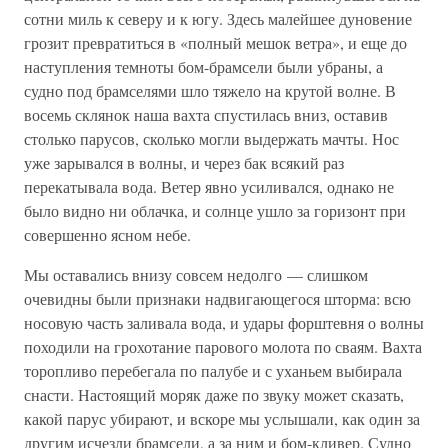
сотни миль к северу и к югу. Здесь малейшее дуновение
грозит превратиться в «полный мешок ветра», и еще до
наступления темноты бом-брамсели были убраны, а
судно под брамселями шло тяжело на крутой волне. В
восемь склянок наша вахта спустилась вниз, оставив
столько парусов, сколько могли выдержать мачты. Нос
уже зарывался в волны, и через бак всякий раз
перекатывала вода. Ветер явно усиливался, однако не
было видно ни облачка, и солнце ушло за горизонт при
совершенно ясном небе.
Мы оставались внизу совсем недолго — слишком
очевидны были признаки надвигающегося шторма: всю
носовую часть заливала вода, и удары форштевня о волны
походили на грохотание парового молота по сваям. Вахта
торопливо перебегала по палубе и с уханьем выбирала
снасти. Настоящий моряк даже по звуку может сказать,
какой парус убирают, и вскоре мы услышали, как один за
другим исчезли брамсели, а за ним и бом-кливер. Судно