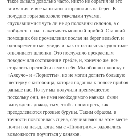
такое бывало довольно часто, никто не обратил на это
внимания, и все капитаны отправились на берег. К
полудню горы заволокло тяжелыми тучами,
спускавшимися чуть ли не до половины склонов, а с
зюйд-оста начал накатывать мощный прибой. Старший
помощник без промедления послал на берег вельбот, и
одновременно мы увидели, как от остальных судов тоже
отваливают шлюпки. Это послужило прекрасным
поводом для состязания в гребле, и, конечно же, все
старались превзойти самих себя. Мы обошли шлюпку с
«Аякучо» и «Лориотты», но не могли догнать большую
шестерку с китобойца, которая подошла к полосе прибоя
раньше нас. Но тут мы получили преимущество,
поскольку они, не имея необходимого навыка, были
вынуждены дожидаться, чтобы посмотреть, как
преодолеваются грозные буруны. Таким образом, в
точности повторилась сцена, случившаяся на этом месте
почти год назад, когда мы с «Пилигрима» радовались
возможности поучиться у канаков.