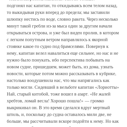
подгонял нас капитан, то откидываясь всем телом назад,
то выкидывая руки вперед до предела; мы заставили
шлюпку нестись по воде, словно ракета. Через несколько
минут такой гребли из-за мыса один за другим начали
открываться острова, и уже был виден пролив, в котором
с легким попутным ветром направлялось к якорной
стоянке какое-то судно под брамселями. Повернув к
нему, капитан велел навалиться еще сильнее, но нас и не
нужно было понукать, ибо перспектива побывать на
новом судне, пришедшем, может быть, из дома, узнать
новости, которые потом можно рассказывать в кубрике,
настолько воодушевила нас, что мы напрягались как
только могли. Сидевший в вельботе капитан «Лориотты»
Най, старый китобой, тоже вошел в азарт. «Не жалей
хребтов, ломай весла! Хорошо пошла!» — громко
выкрикивал он. В это время сделался вдруг мертвый
штиль, и, поскольку до судна оставалось мили две, не
больше, мы рассчитывали вскоре подойти к нему. Но как