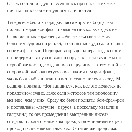
багаж гостей, от души веселились при виде этих уже
почитавших себя утонувшими личностей.
Теперь все было в порядке, пассажиры на борту, мы
подняли кормовой флаг и вымпел (поскольку здесь не
было военных кораблей, а «Элерт» оказался самым
большим судном на рейде), и остальные суда салютовали
своими флагами. Подобрав якорь до панера, отдав сезни
и придерживая пузо каждого паруса хват-талями, мы по
первой же команде отдали всю парусину, а затем с той же
сноровкой выбрали втугую все шкоты и марса-фалы;
якорь был выбран, взят на кат, и судно получило ход. Мы
решили показать «фонтанщику», как все это делается на
порядочном судне, даже если матросов там вполовину
меньше, чем у них. Сразу же были подняты бом-брам-реи
и поставлены «летучие» паруса, а поскольку мы шли в
галфвинд, то без промедления выстрелили лисель-
спирты, и люди с кошачьим проворством полезли на реи
проводить лисельный такелаж. Капитан же продолжал