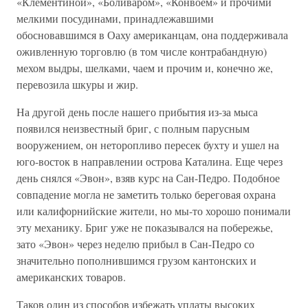
«Клементиной», «Боливаром», «Конвоем» и прочими
мелкими посудинами, принадлежавшими
обосновавшимся в Оаху американцам, она поддерживала
оживленную торговлю (в том числе контрабандную)
мехом выдры, шелками, чаем и прочим и, конечно же,
перевозила шкуры и жир.
На другой день после нашего прибытия из-за мыса
появился неизвестный бриг, с полным парусным
вооружением, он неторопливо пересек бухту и ушел на
юго-восток в направлении острова Каталина. Еще через
день снялся «Эвон», взяв курс на Сан-Педро. Подобное
совпадение могла не заметить только береговая охрана
или калифорнийские жители, но мы-то хорошо понимали
эту механику. Бриг уже не показывался на побережье,
зато «Эвон» через неделю прибыл в Сан-Педро со
значительно пополнившимся грузом кантонских и
американских товаров.
Таков один из способов избежать уплаты высоких