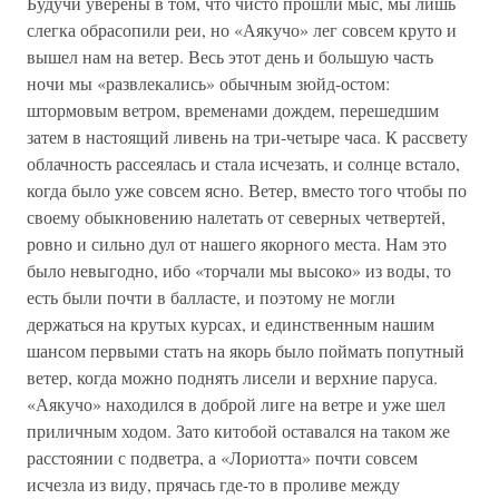
Будучи уверены в том, что чисто прошли мыс, мы лишь
слегка обрасопили реи, но «Аякучо» лег совсем круто и
вышел нам на ветер. Весь этот день и большую часть
ночи мы «развлекались» обычным зюйд-остом:
штормовым ветром, временами дождем, перешедшим
затем в настоящий ливень на три-четыре часа. К рассвету
облачность рассеялась и стала исчезать, и солнце встало,
когда было уже совсем ясно. Ветер, вместо того чтобы по
своему обыкновению налетать от северных четвертей,
ровно и сильно дул от нашего якорного места. Нам это
было невыгодно, ибо «торчали мы высоко» из воды, то
есть были почти в балласте, и поэтому не могли
держаться на крутых курсах, и единственным нашим
шансом первыми стать на якорь было поймать попутный
ветер, когда можно поднять лисели и верхние паруса.
«Аякучо» находился в доброй лиге на ветре и уже шел
приличным ходом. Зато китобой оставался на таком же
расстоянии с подветра, а «Лориотта» почти совсем
исчезла из виду, прячась где-то в проливе между