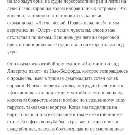
на зло задул бриз, на судне перебрасопили реи и легли на
левый галс, хорошим ходом направились к островам. Это,
конечно, заставило нас остановиться; капитан
скомандовал: «Легче, левая!, Правая навались!», и мы
вернулись на «Элерт» с таким чувством, словно нас
отхлестали по щекам. Всю ночь дул легкий береговой
бриз, и новоприбывшее судно стало на якорь только под
утро.
Оно оказалось китобойным судном «Вилмингтон энд
Ливерпул пэкет» из Нью-Бедфорда, которое возвращалось
с промысла, имея в трюмах девятнадцать сотен бочек
ворвани. В нем с первого взгляда нетрудно было узнать
«фонтанщика» по подъемным устройствам и шлюпкам,
коротким брам-стеньгам и вообще по неряшливому виду
парусов, такелажа и корпуса. Когда мы поднялись на
борт, то нашли и все остальное в том же «китобойном»
стиле. Его фальшпалуба была грязная от жира и вся в
выщерблинах, такелаж болтался, давно не смолившиеся