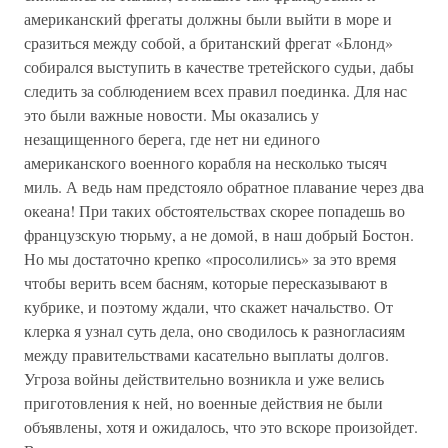
американский фрегаты должны были выйти в море и
сразиться между собой, а британский фрегат «Блонд»
собирался выступить в качестве третейского судьи, дабы
следить за соблюдением всех правил поединка. Для нас
это были важные новости. Мы оказались у
незащищенного берега, где нет ни единого
американского военного корабля на несколько тысяч
миль. А ведь нам предстояло обратное плавание через два
океана! При таких обстоятельствах скорее попадешь во
французскую тюрьму, а не домой, в наш добрый Бостон.
Но мы достаточно крепко «просолились» за это время
чтобы верить всем басням, которые пересказывают в
кубрике, и поэтому ждали, что скажет начальство. От
клерка я узнал суть дела, оно сводилось к разногласиям
между правительствами касательно выплаты долгов.
Угроза войны действительно возникла и уже велись
приготовления к ней, но военные действия не были
объявлены, хотя и ожидалось, что это вскоре произойдет.