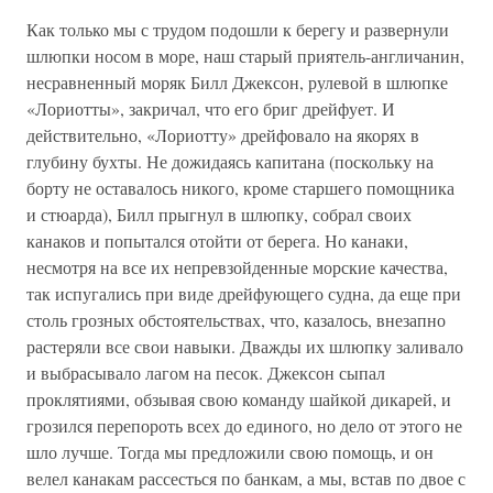
Как только мы с трудом подошли к берегу и развернули
шлюпки носом в море, наш старый приятель-англичанин,
несравненный моряк Билл Джексон, рулевой в шлюпке
«Лориотты», закричал, что его бриг дрейфует. И
действительно, «Лориотту» дрейфовало на якорях в
глубину бухты. Не дожидаясь капитана (поскольку на
борту не оставалось никого, кроме старшего помощника
и стюарда), Билл прыгнул в шлюпку, собрал своих
канаков и попытался отойти от берега. Но канаки,
несмотря на все их непревзойденные морские качества,
так испугались при виде дрейфующего судна, да еще при
столь грозных обстоятельствах, что, казалось, внезапно
растеряли все свои навыки. Дважды их шлюпку заливало
и выбрасывало лагом на песок. Джексон сыпал
проклятиями, обзывая свою команду шайкой дикарей, и
грозился перепороть всех до единого, но дело от этого не
шло лучше. Тогда мы предложили свою помощь, и он
велел канакам рассесться по банкам, а мы, встав по двое с