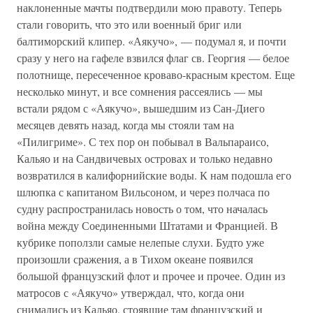
наклоненные мачты подтвердили мою правоту. Теперь
стали говорить, что это или военный бриг или
балтиморский клипер. «Аякучо», — подумал я, и почти
сразу у него на гафеле взвился флаг св. Георгия — белое
полотнище, пересеченное кроваво-красным крестом. Еще
несколько минут, и все сомнения рассеялись — мы
встали рядом с «Аякучо», вышедшим из Сан-Диего
месяцев девять назад, когда мы стояли там на
«Пилигриме». С тех пор он побывал в Вальпараисо,
Кальяо и на Сандвичевых островах и только недавно
возвратился в калифорнийские воды. К нам подошла его
шлюпка с капитаном Вильсоном, и через полчаса по
судну распространилась новость о том, что началась
война между Соединенными Штатами и Францией. В
кубрике поползли самые нелепые слухи. Будто уже
произошли сражения, а в Тихом океане появился
большой французский флот и прочее и прочее. Один из
матросов с «Аякучо» утверждал, что, когда они
снимались из Кальяо, стоявшие там французский и