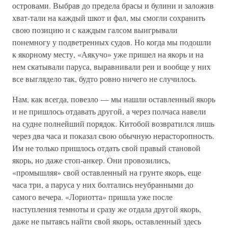
островами. Выбрав до предела брасы и булини и заложив
хват-тали на каждый шкот и фал, мы смогли сохранить
свою позицию и с каждым галсом выигрывали
понемногу у подветренных судов. Но когда мы подошли
к якорному месту, «Аякучо» уже пришел на якорь и на
нем скатывали паруса, выравнивали реи и вообще у них
все выглядело так, будто ровно ничего не случилось.
Нам, как всегда, повезло — мы нашли оставленный якорь
и не пришлось отдавать другой, а через полчаса навели
на судне полнейший порядок. Китобой возвратился лишь
через два часа и показал свою обычную нерасторопность.
Им не только пришлось отдать свой правый становой
якорь, но даже стоп-анкер. Они провозились,
«промышляя» свой оставленный на грунте якорь, еще
часа три, а паруса у них болтались неубранными до
самого вечера. «Лориотта» пришла уже после
наступления темноты и сразу же отдала другой якорь,
даже не пытаясь найти свой якорь, оставленный здесь