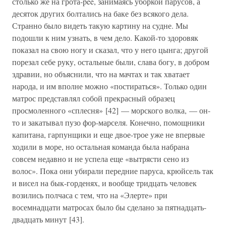
столько же на грота-pee, занимаясь уборкой парусов, а
десяток других болтались на баке без всякого дела.
Странно было видеть такую картину на судне. Мы
подошли к ним узнать, в чем дело. Какой-то здоровяк
показал на свою ногу и сказал, что у него цынга; другой
порезал себе руку, остальные были, слава богу, в добром
здравии, но объяснили, что на мачтах и так хватает
народа, и им вполне можно «постираться». Только один
матрос представлял собой прекрасный образец
просмоленного «сплесня» [42] — морского волка, — он-
то и закатывал пузо фор-марселя. Конечно, помощники
капитана, гарпунщики и еще двое-трое уже не впервые
ходили в море, но остальная команда была набрана
совсем недавно и не успела еще «вытрясти сено из
волос». Пока они убирали передние паруса, крюйсель так
и висел на бык-горденях, и вообще тридцать человек
возились полчаса с тем, что на «Элерте» при
восемнадцати матросах было бы сделано за пятнадцать-
двадцать минут [43].