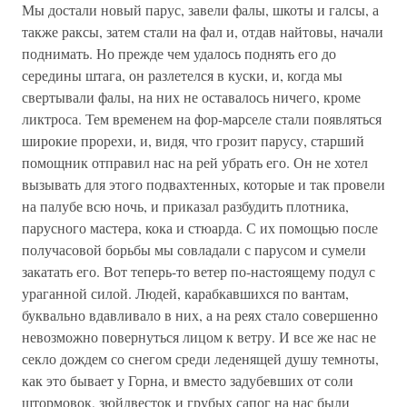
Мы достали новый парус, завели фалы, шкоты и галсы, а
также раксы, затем стали на фал и, отдав найтовы, начали
поднимать. Но прежде чем удалось поднять его до
середины штага, он разлетелся в куски, и, когда мы
свертывали фалы, на них не оставалось ничего, кроме
ликтроса. Тем временем на фор-марселе стали появляться
широкие прорехи, и, видя, что грозит парусу, старший
помощник отправил нас на рей убрать его. Он не хотел
вызывать для этого подвахтенных, которые и так провели
на палубе всю ночь, и приказал разбудить плотника,
парусного мастера, кока и стюарда. С их помощью после
получасовой борьбы мы совладали с парусом и сумели
закатать его. Вот теперь-то ветер по-настоящему подул с
ураганной силой. Людей, карабкавшихся по вантам,
буквально вдавливало в них, а на реях стало совершенно
невозможно повернуться лицом к ветру. И все же нас не
секло дождем со снегом среди леденящей душу темноты,
как это бывает у Горна, и вместо задубевших от соли
штормовок, зюйдвесток и грубых сапог на нас были