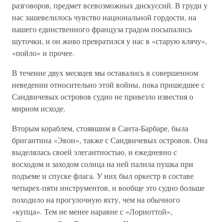
разговоров, предмет всевозможных дискуссий. В груди у
нас зашевелилось чувство национальной гордости, на
нашего единственного француза градом посыпались
шуточки, и он живо превратился у нас в «старую клячу»,
«пойло» и прочее.
В течение двух месяцев мы оставались в совершенном
неведении относительно этой войны, пока пришедшее с
Сандвичевых островов судно не привезло известия о
мирном исходе.
Вторым кораблем, стоявшим в Санта-Барбаре, была
бригантина «Эвон», также с Сандвичевых островов. Она
выделялась своей элегантностью, и ежедневно с
восходом и заходом солнца на ней палила пушка при
подъеме и спуске флага. У них был оркестр в составе
четырех-пяти инструментов, и вообще это судно больше
походило на прогулочную яхту, чем на обычного
«купца». Тем не менее наравне с «Лориоттой»,