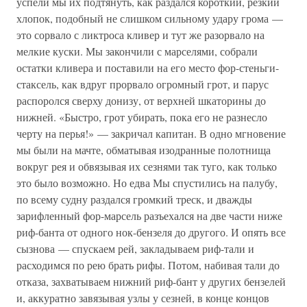
успели мы их подтянуть, как раздался короткий, резкий
хлопок, подобный не слишком сильному удару грома —
это сорвало с ликтроса кливер и тут же разорвало на
мелкие куски. Мы закончили с марселями, собрали
остатки кливера и поставили на его место фор-стеньги-
стаксель, как вдруг прорвало огромный грот, и парус
распоролся сверху донизу, от верхней шкаторины до
нижней. «Быстро, грот убирать, пока его не разнесло
черту на перья!» — закричал капитан. В одно мгновение
мы были на мачте, обматывая изодранные полотнища
вокруг рея и обвязывая их сезнями так туго, как только
это было возможно. Но едва Мы спустились на палубу,
по всему судну раздался громкий треск, и дважды
зарифленный фор-марсель разъехался на две части ниже
риф-банта от одного нок-бензеля до другого. И опять все
сызнова — спускаем рей, закладываем риф-тали и
расходимся по рею брать рифы. Потом, набивая тали до
отказа, захватываем нижний риф-бант у других бензелей
и, аккуратно завязывая узлы у сезней, в конце концов