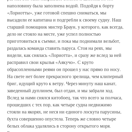
наполовину была заполнена водой. Подойдя к борту
«Лориотты», уже готовой спешно сниматься, мы
высадили ее капитана и подгребли к своему судну. Наш
старший помощник мистер Браун, у которого, как всегда,
дело не стояло на месте, уже успел полностью
приготовиться к съемке, и пока мы поднимали вельбот,
раздалась команда ставить паруса. Стоя на реях, мы
видели, как снялась «Лориотта», и сразу же вслед за ней
расправил свои крылья «Аякучо». С круто
обрасопленными реями он прошел у нас прямо по носу.
На свете нет более прекрасного зрелища, чем клиперный
бриг, идущий круто к ветру. Через минуту наш канат,
заведенный дуплинем, был отдан, и мы забрали ход.
Вслед за нами снялся китобоец, так что всего за полчаса,
прошедших с тех пор, как четыре судна недвижимо
стояли на якорях, не неся ни единого лоскута парусины,
бухта совершенно опустела. Теперь же словно четыре
белых облака удалялись в сторону открытого моря.