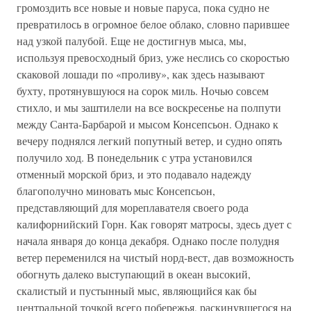
громоздить все новые и новые паруса, пока судно не
превратилось в огромное белое облако, словно парившее
над узкой палубой. Еще не достигнув мыса, мы,
используя превосходный бриз, уже неслись со скоростью
скаковой лошади по «проливу», как здесь называют
бухту, протянувшуюся на сорок миль. Ночью совсем
стихло, и мы заштилели на все воскресенье на полпути
между Санта-Барбарой и мысом Консепсьон. Однако к
вечеру поднялся легкий попутный ветер, и судно опять
получило ход. В понедельник с утра установился
отменный морской бриз, и это подавало надежду
благополучно миновать мыс Консепсьон,
представляющий для мореплавателя своего рода
калифорнийский Горн. Как говорят матросы, здесь дует с
начала января до конца декабря. Однако после полудня
ветер переменился на чистый норд-вест, дав возможность
обогнуть далеко выступающий в океан высокий,
скалистый и пустынный мыс, являющийся как бы
центральной точкой всего побережья, раскинувшегося на