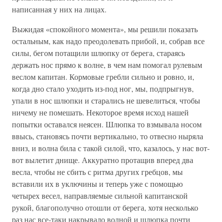
написанная у них на лицах.
Выжидая «спокойного момента», мы решили показать
остальным, как надо преодолевать прибой, и, собрав все
силы, бегом потащили шлюпку от берега, стараясь
держать нос прямо к волне, в чем нам помогал рулевым
веслом капитан. Кормовые гребли сильно и ровно, и,
когда дно стало уходить из-под ног, мы, подпрыгнув,
упали в нос шлюпки и старались не шевелиться, чтобы
ничему не помешать. Некоторое время исход нашей
попытки оставался неясен. Шлюпка то взмывала носом
ввысь, становясь почти вертикально, то отвесно ныряла
вниз, и волна била с такой силой, что, казалось, у нас вот-
вот вылетит днище. Аккуратно протащив вперед два
весла, чтобы не сбить с ритма других гребцов, мы
вставили их в уключины и теперь уже с помощью
четырех весел, направляемые сильной капитанской
рукой, благополучно отошли от берега, хотя несколько
раз нас все-таки накрывало волной и шлюпка почти