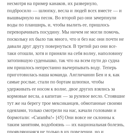
несмотря на пример канаков, их развернуло,
подбросило — шлюпку, весла и людей всех вместе — и
вышвырнуло на песок. Во второй раз они зачерпнули
воды по планширь, и, чтобы вылить ее, пришлось
переворачивать посудину. Мы ничем не могли помочь,
поскольку их было так много, что и без нас они почти не
давали друг другу повернуться. В третий раз они все-
таки отошли, хотя и приняли на себя волну, наполовину
затопившую суденышко, так что на всем пути до судна
им пришлось непрестанно вычерпывать воду. Теперь
приготовилась наша команда. Англичанин Бен и я, как
самые рослые, стали по бортам шлюпки, чтобы
удерживать ее носом к волне, двое других взялись за
кормовые весла, а капитан — за рулевое весло. Стоявшие
тут же на берегу трое мексиканцев, обмотанные своими
одеялами, только смотрели на нас, качали головами и
бормотали: «Caramba!» [45] Они вовсе не склонны к
таким занятиям, водобоязнь — их национальная болезнь,
проявляющаяся не только в их поведении, но и