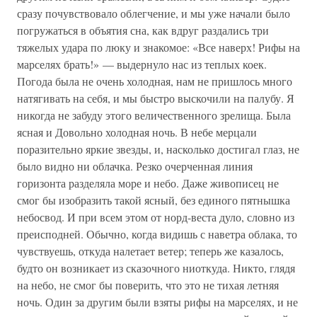
сразу почувствовало облегчение, и мы уже начали было
погружаться в объятия сна, как вдруг раздались три
тяжелых удара по люку и знакомое: «Все наверх! Рифы на
марселях брать!» — выдернуло нас из теплых коек.
Погода была не очень холодная, нам не пришлось много
натягивать на себя, и мы быстро выскочили на палубу. Я
никогда не забуду этого величественного зрелища. Была
ясная и Довольно холодная ночь. В небе мерцали
поразительно яркие звезды, и, насколько достигал глаз, не
было видно ни облачка. Резко очерченная линия
горизонта разделяла море и небо. Даже живописец не
смог бы изобразить такой ясный, без единого пятнышка
небосвод. И при всем этом от норд-веста дуло, словно из
преисподней. Обычно, когда видишь с наветра облака, то
чувствуешь, откуда налетает ветер; теперь же казалось,
будто он возникает из сказочного ниоткуда. Никто, глядя
на небо, не смог бы поверить, что это не тихая летняя
ночь. Один за другим были взяты рифы на марселях, и не