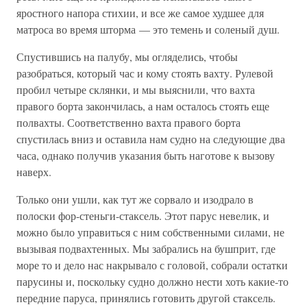
яростного напора стихии, и все же самое худшее для
матроса во время шторма — это темень и соленый душ.
Спустившись на палубу, мы огляделись, чтобы
разобраться, который час и кому стоять вахту. Рулевой
пробил четыре склянки, и мы выяснили, что вахта
правого борта закончилась, а нам осталось стоять еще
полвахты. Соответственно вахта правого борта
спустилась вниз и оставила нам судно на следующие два
часа, однако получив указания быть наготове к вызову
наверх.
Только они ушли, как тут же сорвало и изодрало в
полоски фор-стеньги-стаксель. Этот парус невелик, и
можно было управиться с ним собственными силами, не
вызывая подвахтенных. Мы забрались на бушприт, где
море то и дело нас накрывало с головой, собрали остатки
парусины и, поскольку судно должно нести хоть какие-то
передние паруса, принялись готовить другой стаксель.