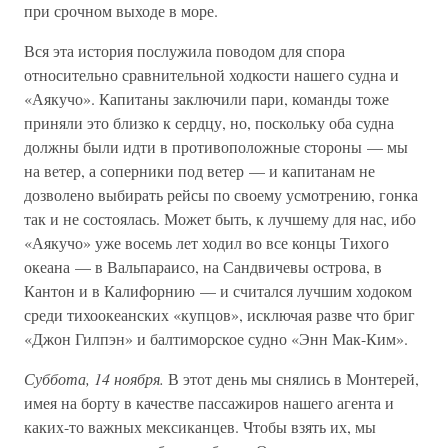
при срочном выходе в море.
Вся эта история послужила поводом для спора
относительно сравнительной ходкости нашего судна и
«Аякучо». Капитаны заключили пари, команды тоже
приняли это близко к сердцу, но, поскольку оба судна
должны были идти в противоположные стороны — мы
на ветер, а соперники под ветер — и капитанам не
дозволено выбирать рейсы по своему усмотрению, гонка
так и не состоялась. Может быть, к лучшему для нас, ибо
«Аякучо» уже восемь лет ходил во все концы Тихого
океана — в Вальпараисо, на Сандвичевы острова, в
Кантон и в Калифорнию — и считался лучшим ходоком
среди тихоокеанских «купцов», исключая разве что бриг
«Джон Гилпэн» и балтиморское судно «Энн Мак-Ким».
Суббота, 14 ноября.
В этот день мы снялись в Монтерей,
имея на борту в качестве пассажиров нашего агента и
каких-то важных мексиканцев. Чтобы взять их, мы