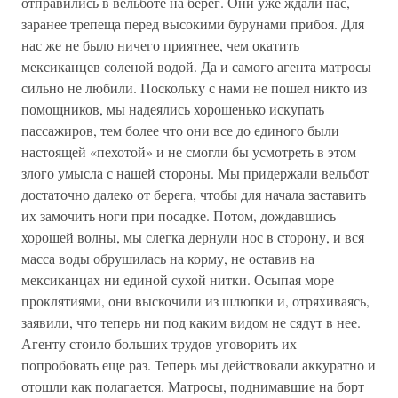
отправились в вельботе на берег. Они уже ждали нас,
заранее трепеща перед высокими бурунами прибоя. Для
нас же не было ничего приятнее, чем окатить
мексиканцев соленой водой. Да и самого агента матросы
сильно не любили. Поскольку с нами не пошел никто из
помощников, мы надеялись хорошенько искупать
пассажиров, тем более что они все до единого были
настоящей «пехотой» и не смогли бы усмотреть в этом
злого умысла с нашей стороны. Мы придержали вельбот
достаточно далеко от берега, чтобы для начала заставить
их замочить ноги при посадке. Потом, дождавшись
хорошей волны, мы слегка дернули нос в сторону, и вся
масса воды обрушилась на корму, не оставив на
мексиканцах ни единой сухой нитки. Осыпая море
проклятиями, они выскочили из шлюпки и, отряхиваясь,
заявили, что теперь ни под каким видом не сядут в нее.
Агенту стоило больших трудов уговорить их
попробовать еще раз. Теперь мы действовали аккуратно и
отошли как полагается. Матросы, поднимавшие на борт