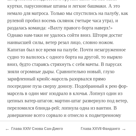
куртки, парусиновые штаны и легкие башмаки. А это
немало для матроса. Только мы спустились на палубу, как
рулевой пробил восемь склянок (четыре часа утра), и
раздалась команда: «Вахту правого борта наверх!»
Однако нам-таки не удалось сойти вниз. Шторм достиг
наивысшей силы, ветер резал лицо, словно ножом.
Капитан был все время на палубе. Почти незагруженное
судно то валилось с одного борта на другой, то ныряло
вниз, будто стараясь стряхнуть с себя мачты. В парусах
зияли огромные дыры. Сравнительно новый, глухо
зарифленный крюйс-марсель разорвался прямо
посередине пуза сверху донизу. Подобранный к рею фор-
марсель в один миг изодрало в клочья. Лопнул один из
цепных ватер-штагов; мартин-штаг развернуло под ветер,
переломился блинда-рей; лопнула одна из вантин. В
довершение всего сорвало и отнесло к подветренному
борту камбуз, начал «ходить» подветренный якорь,
←
→
который тяжело ударял в борт. Таким образом, работы
Глава XXIV Снова Сан-Диего
Глава XXVII Фанданго