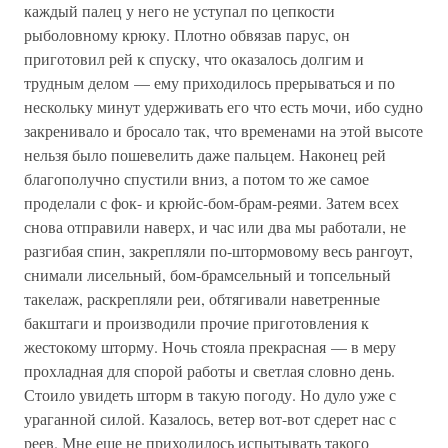
каждый палец у него не уступал по цепкости
рыболовному крюку. Плотно обвязав парус, он
приготовил рей к спуску, что оказалось долгим и
трудным делом — ему приходилось прерываться и по
нескольку минут удерживать его что есть мочи, ибо судно
закренивало и бросало так, что временами на этой высоте
нельзя было пошевелить даже пальцем. Наконец рей
благополучно спустили вниз, а потом то же самое
проделали с фок- и крюйс-бом-брам-реями. Затем всех
снова отправили наверх, и час или два мы работали, не
разгибая спин, закрепляли по-штормовому весь рангоут,
снимали лисельный, бом-брамсельный и топсельный
такелаж, раскрепляли реи, обтягивали наветренные
бакштаги и производили прочие приготовления к
жестокому шторму. Ночь стояла прекрасная — в меру
прохладная для спорой работы и светлая словно день.
Стоило увидеть шторм в такую погоду. Но дуло уже с
ураганной силой. Казалось, ветер вот-вот сдерет нас с
реев. Мне еще не приходилось испытывать такого