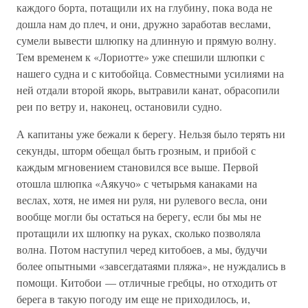
каждого борта, потащили их на глубину, пока вода не
дошла нам до плеч, и они, дружно заработав веслами,
сумели вывести шлюпку на длинную и прямую волну.
Тем временем к «Лориотте» уже спешили шлюпки с
нашего судна и с китобойца. Совместными усилиями на
ней отдали второй якорь, вытравили канат, обрасопили
реи по ветру и, наконец, остановили судно.
А капитаны уже бежали к берегу. Нельзя было терять ни
секунды, шторм обещал быть грозным, и прибой с
каждым мгновением становился все выше. Первой
отошла шлюпка «Аякучо» с четырьмя канаками на
веслах, хотя, не имея ни руля, ни рулевого весла, они
вообще могли бы остаться на берегу, если бы мы не
протащили их шлюпку на руках, сколько позволяла
волна. Потом наступил черед китобоев, а мы, будучи
более опытными «завсегдатаями пляжа», не нуждались в
помощи. Китобои — отличные гребцы, но отходить от
берега в такую погоду им еще не приходилось, и,