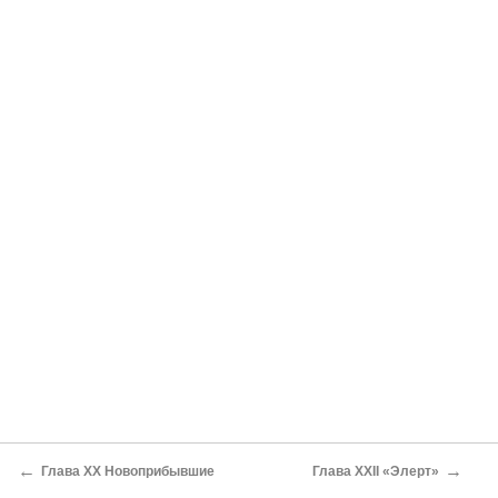
←
→
Глава XX Новоприбывшие
Глава XXII «Элерт»