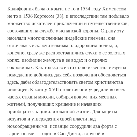
Калифорния была открыта не то в 1534 году Хименесом,
не то в 1536 Кортесом [38], и впоследствии там побывало
множество искателей приключений и путешественников,
состоявших на службе у испанской короны. Страну эту
населяли многочисленные индейские племена, она
отличалась исключительным плодородием почвы, и,
конечно, сразу же распространились слухи о ее золотых
копях, изобилии жемчуга в ее водах и о прочих
сокровищах. Как только все это стало известно, иезуиты
немедленно добились для себя позволения обосноваться
здесь, дабы облагодетельствовать светом христианства
индейцев. К концу XVII столетия они учредили во всех
частях страны миссии, собирая вокруг них местных
жителей, получивших крещение и начавших
приобщаться к цивилизованной жизни. Для защиты
иезуитов и утверждения своей власти над
новообращенными, испанцы соорудили два форта с
гарнизонами — один в Сан-Диего, а другой в