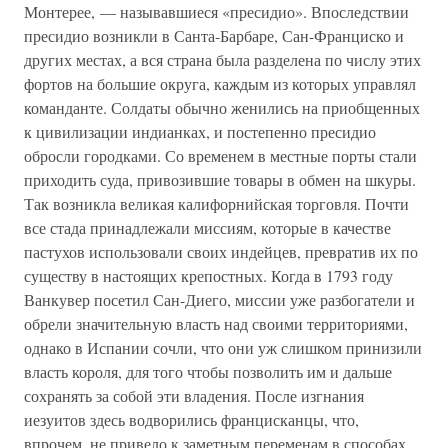
Монтерее, — называвшиеся «пресидио». Впоследствии
пресидио возникли в Санта-Барбаре, Сан-Франциско и
других местах, а вся страна была разделена по числу этих
фортов на большие округа, каждым из которых управлял
команданте. Солдаты обычно женились на приобщенных
к цивилизации индианках, и постепенно пресидио
обросли городками. Со временем в местные порты стали
приходить суда, привозившие товары в обмен на шкуры.
Так возникла великая калифорнийская торговля. Почти
все стада принадлежали миссиям, которые в качестве
пастухов использовали своих индейцев, превратив их по
существу в настоящих крепостных. Когда в 1793 году
Ванкувер посетил Сан-Диего, миссии уже разбогатели и
обрели значительную власть над своими территориями,
однако в Испании сочли, что они уж слишком принизили
власть короля, для того чтобы позволить им и дальше
сохранять за собой эти владения. После изгнания
иезуитов здесь водворились францисканцы, что,
впрочем, не привело к заметным переменам в способах