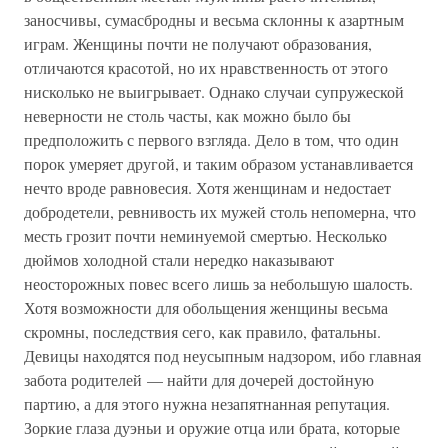
заносчивы, сумасбродны и весьма склонны к азартным
играм. Женщины почти не получают образования,
отличаются красотой, но их нравственность от этого
нисколько не выигрывает. Однако случаи супружеской
неверности не столь часты, как можно было бы
предположить с первого взгляда. Дело в том, что один
порок умеряет другой, и таким образом устанавливается
нечто вроде равновесия. Хотя женщинам и недостает
добродетели, ревнивость их мужей столь непомерна, что
месть грозит почти неминуемой смертью. Несколько
дюймов холодной стали нередко наказывают
неосторожных повес всего лишь за небольшую шалость.
Хотя возможности для обольщения женщины весьма
скромны, последствия сего, как правило, фатальны.
Девицы находятся под неусыпным надзором, ибо главная
забота родителей — найти для дочерей достойную
партию, а для этого нужна незапятнанная репутация.
Зоркие глаза дуэньи и оружие отца или брата, которые