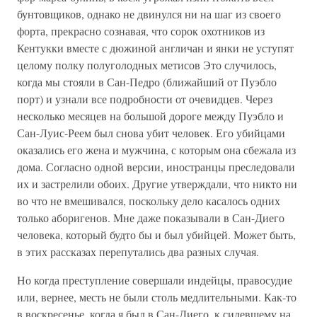
бунтовщиков, однако не двинулся ни на шаг из своего
форта, прекрасно сознавая, что сорок охотников из
Кентукки вместе с дюжиной англичан и янки не уступят
целому полку полуголодных метисов Это случилось,
когда мы стояли в Сан-Педро (ближайший от Пуэбло
порт) и узнали все подробности от очевидцев. Через
несколько месяцев на большой дороге между Пуэбло и
Сан-Луис-Реем был снова убит человек. Его убийцами
оказались его жена и мужчина, с которым она сбежала из
дома. Согласно одной версии, иностранцы преследовали
их и застрелили обоих. Другие утверждали, что никто ни
во что не вмешивался, поскольку дело касалось одних
только аборигенов. Мне даже показывали в Сан-Диего
человека, который будто бы и был убийцей. Может быть,
в этих рассказах перепутались два разных случая.
Но когда преступление совершали индейцы, правосудие
или, вернее, месть не были столь медлительными. Как-то
в воскресенье, когда я был в Сан-Диего, к сидевшему на