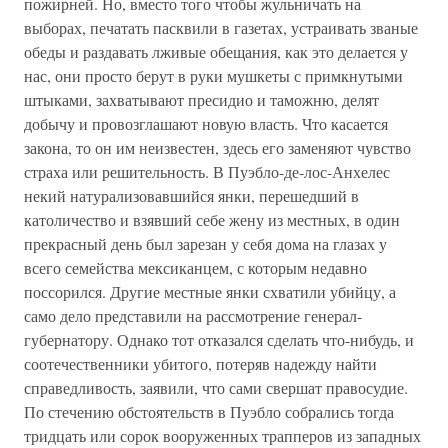
пожирней. Но, вместо того чтобы жульничать на
выборах, печатать пасквили в газетах, устраивать званые
обеды и раздавать лживые обещания, как это делается у
нас, они просто берут в руки мушкеты с примкнутыми
штыками, захватывают пресидио и таможню, делят
добычу и провозглашают новую власть. Что касается
закона, то он им неизвестен, здесь его заменяют чувство
страха или решительность. В Пуэбло-де-лос-Анхелес
некий натурализовавшийся янки, перешедший в
католичество и взявший себе жену из местных, в один
прекрасный день был зарезан у себя дома на глазах у
всего семейства мексиканцем, с которым недавно
поссорился. Другие местные янки схватили убийцу, а
само дело представили на рассмотрение генерал-
губернатору. Однако тот отказался сделать что-нибудь, и
соотечественники убитого, потеряв надежду найти
справедливость, заявили, что сами свершат правосудие.
По стечению обстоятельств в Пуэбло собрались тогда
тридцать или сорок вооруженных трапперов из западных