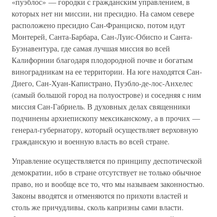
«пуэблос» — городки с гражданским управлением, в
которых нет ни миссии, ни пресидио. На самом севере
расположено пресидио Сан-Франциско, потом идут
Монтерей, Санта-Барбара, Сан-Луис-Обиспо и Санта-
Буэнавентура, где самая лучшая миссия во всей
Калифорнии благодаря плодородной почве и богатым
виноградникам на ее территории. На юге находятся Сан-
Диего, Сан-Хуан-Капистрано, Пуэбло-де-лос-Анхелес
(самый большой город на полуострове) и соседняя с ним
миссия Сан-Габриель. В духовных делах священники
подчинены архиепископу мексиканскому, а в прочих —
генерал-губернатору, который осуществляет верховную
гражданскую и военную власть во всей стране.
Управление осуществляется по принципу деспотической
демократии, ибо в стране отсутствует не только обычное
право, но и вообще все то, что мы называем законностью.
Законы вводятся и отменяются по прихоти властей и
столь же причудливы, сколь капризны сами власти.