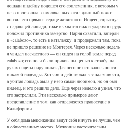
лошади индейцу подошел его соплеменник, с которым у
него произошла размолвка, выхватил длинный нож и
вонзил его прямо в сердце животного. Индеец спрыгнул
с падающей лошади, тоже выхватил нож и ударом в грудь
положил противника замертво. Парня схватили, заперли
в «calabozo», то есть в каталажку, и продержали там, пока
не пришло решение из Монтерея. Через несколько недель
я увидел несчастного — он сидел на голой земле перед
calabozo; его ноги были прикованы цепью к столбу, на
руках надеты наручники. Для него не оставалось почти
никакой надежды. Хоть он и действовал в запальчивости,
а убитая лошадь была у него самой любимой, но он был
индеец, и это решило дело. Еще через неделю я узнал, что
его застрелили. Эти несколько примеров дают
представление о том, как отправляется правосудие в
Калифорнии.
У себя дома мексиканцы ведут себя ничуть не лучше, чем
в общественных местах. Мужчины расточительны,