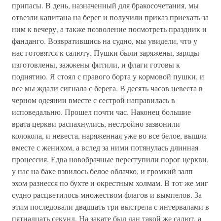
припасы. В день, назначенный для бракосочетания, мы
отвезли капитана на берег и получили приказ приехать за
ним к вечеру, а также позволение посмотреть праздник и
фанданго. Возвратившись на судно, мы увидели, что у
нас готовятся к салюту. Пушки были заряжены, заряды
изготовлены, зажжены фитили, и флаги готовы к
поднятию. Я стоял с правого борта у кормовой пушки, и
все мы ждали сигнала с берега. В десять часов невеста в
черном одеянии вместе с сестрой направилась в
исповедальню. Прошел почти час. Наконец большие
врата церкви распахнулись, нестройно зазвонили
колокола, и невеста, наряженная уже во все белое, вышла
вместе с женихом, а вслед за ними потянулась длинная
процессия. Едва новобрачные переступили порог церкви,
у нас на баке взвилось белое облачко, и громкий залп
эхом разнесся по бухте и окрестным холмам. В тот же миг
судно расцветилось множеством флагов и вымпелов. За
этим последовали двадцать три выстрела с интервалами в
пятнадцать секунд. На закате был дан такой же салют, а