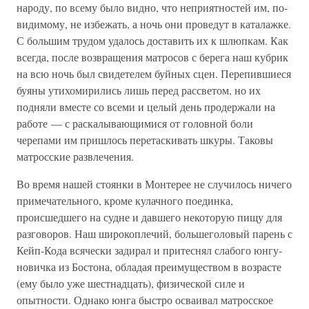
народу, по всему было видно, что неприятностей им, по-
видимому, не избежать, а ночь они проведут в каталажке.
С большим трудом удалось доставить их к шлюпкам. Как
всегда, после возвращения матросов с берега наш кубрик
на всю ночь был свидетелем буйных сцен. Перепившиеся
буяны утихомирились лишь перед рассветом, но их
подняли вместе со всеми и целый день продержали на
работе — с раскалывающимися от головной боли
черепами им пришлось перетаскивать шкуры. Таковы
матросские развлечения.
Во время нашей стоянки в Монтерее не случилось ничего
примечательного, кроме кулачного поединка,
происшедшего на судне и давшего некоторую пищу для
разговоров. Наш широкоплечий, большеголовый парень с
Кейп-Кода всячески задирал и притеснял слабого юнгу-
новичка из Бостона, обладая преимуществом в возрасте
(ему было уже шестнадцать), физической силе и
опытности. Однако юнга быстро осваивал матросское