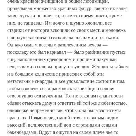
очень красивой женщиной и общей любимицей,
проделывал множество красивых фигур, так что их вальс
занял чуть ли не полчаса, и все это время никто, кроме
них, не танцевал. Им долго и шумно хлопали, все
старики от восторга вскочили со своих мест, а молодежь
с воодушевлением размахивала шляпами и платками.
Однако самым веселым развлечением вечера —
поскольку это был карнавал — было разбивание пустых
яиц, наполненных одеколоном и прочими пахучими
веществами о головы присутствующих. Женщины тайком
и в большом количестве принесли с собой эти
метательные снаряды, и все удовольствие состоит в том,
чтобы изловчиться и расколоть такое яйцо о голову
отвернувшегося мужчины. Тот по законам галантности
обязан отыскать даму и ответить ей той же любезностью,
однако же непременно так, чтобы она была застигнута
врасплох. Прямо передо мной стоял с важным видом
высокий, величественный дон с огромными седыми
бакенбардами. Вдруг я ощутил на своем плече чье-то