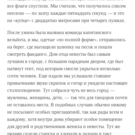
все флаги спустили. Мы считали, что получилось совсем
неплохо — по залпу каждые пятнадцать секунд — и это
на «купце» с двадцатью матросами при четырех пушках.
После ужина была вызвана команда капитанского
вельбота, и мы, одетые «по полной форме», отправились
на берег, где вытащили шлюпку на песок и пошли
смотреть фанданго. Дом отца невесты был самым
лучшим в городе, с большим парадным двором, где был
натянут тент, под которым смогли укрыться несколько
сотен человек. Еще издали мы услышали ставшие
привычными звуки скрипок и гитар и увидели настоящее
столпотворение. Тут собрался чуть не весь город —
мужчины, женщины, дети, — так что для танцоров почти
не оставалось места. В подобных случаях обычно никому
не посылают особых приглашений, так как рады всем и
каждому, хотя внутри дома убирают особое помещение
для друзей и родственников жениха и невесты. Тут же
рядами сидели старухи и хлопали в ладоши в такт