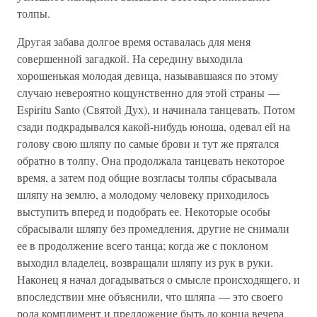
толпы.
Другая забава долгое время оставалась для меня
совершенной загадкой. На середину выходила
хорошенькая молодая девица, называвшаяся по этому
случаю невероятно кощунственно для этой страны —
Espiritu Santo (Святой Дух), и начинала танцевать. Потом
сзади подкрадывался какой-нибудь юноша, одевал ей на
голову свою шляпу по самые брови и тут же прятался
обратно в толпу. Она продолжала танцевать некоторое
время, а затем под общие возгласы толпы сбрасывала
шляпу на землю, а молодому человеку приходилось
выступить вперед и подобрать ее. Некоторые особы
сбрасывали шляпу без промедления, другие не снимали
ее в продолжение всего танца; когда же с поклоном
выходил владелец, возвращали шляпу из рук в руки.
Наконец я начал догадываться о смысле происходящего, и
впоследствии мне объяснили, что шляпа — это своего
рода комплимент и предложение быть до конца вечера