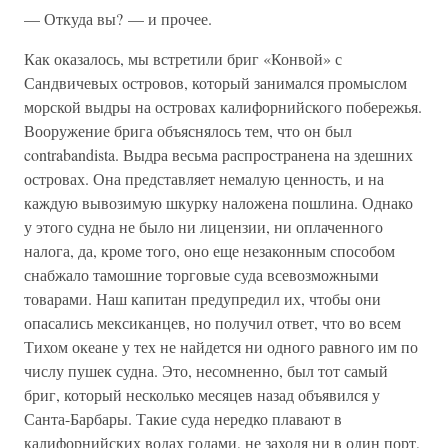
— Откуда вы? — и прочее.
Как оказалось, мы встретили бриг «Конвой» с
Сандвичевых островов, который занимался промыслом
морской выдры на островах калифорнийского побережья.
Вооружение брига объяснялось тем, что он был
contrabandista. Выдра весьма распространена на здешних
островах. Она представляет немалую ценность, и на
каждую вывозимую шкурку наложена пошлина. Однако
у этого судна не было ни лицензии, ни оплаченного
налога, да, кроме того, оно еще незаконным способом
снабжало тамошние торговые суда всевозможными
товарами. Наш капитан предупредил их, чтобы они
опасались мексиканцев, но получил ответ, что во всем
Тихом океане у тех не найдется ни одного равного им по
числу пушек судна. Это, несомненно, был тот самый
бриг, который несколько месяцев назад объявился у
Санта-Барбары. Такие суда нередко плавают в
калифорнийских водах годами, не заходя ни в один порт,