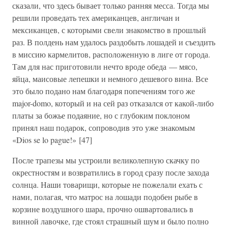
сказали, что здесь бывает только ранняя месса. Тогда мы
решили проведать тех американцев, англичан и
мексиканцев, с которыми свели знакомство в прошлый
раз. В полдень нам удалось раздобыть лошадей и съездить
в миссию кармелитов, расположенную в лиге от города.
Там для нас приготовили нечто вроде обеда — мясо,
яйца, маисовые лепешки и немного дешевого вина. Все
это было подано нам благодаря попечениям того же
major-domo, который и на сей раз отказался от какой-либо
платы за божье подаяние, но с глубоким поклоном
принял наш подарок, сопроводив это уже знакомым
«Dios se lo pague!» [47]
После трапезы мы устроили великолепную скачку по
окрестностям и возвратились в город сразу после захода
солнца. Наши товарищи, которые не пожелали ехать с
нами, полагая, что матрос на лошади подобен рыбе в
корзине воздушного шара, прочно ошвартовались в
винной лавочке, где стоял страшный шум и было полно