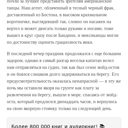
почли за лучшее представить зрителям американские
танцы. Наш агент, облаченный в тесный черный фрак,
доставленный из Бостона, в высоком крахмальном
воротничке, выглядевший так, словно он насажен на
вертел и может двигать только руками и ногами, тоже
вышел в круг сразу после Бандини, и мексиканцы могли
по достоинству оценить грациозность янки.
В последний вечер праздник продолжался с еще большим
задором, однако в самый разгар веселья капитан велел
нам отправляться на судно, так как был сезон зюйд-остов
и он боялся слишком долго задерживаться на берегу. Его
предусмотрительность оказалась ненапрасной — в эту же
ночь мы оставили якоря на грунте как плату за
развлечения на берегу, вышли в море, спасаясь от зюйд-
оста, который продлился двенадцать часов, и вернулись
на свою якорную стоянку только на следующий день.
Более 800 000 книг и аудиокниг! 📚