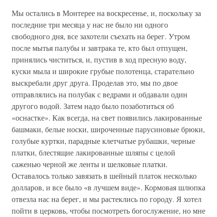
Мы остались в Монтерее на воскресенье, и, поскольку за
последние три месяца у нас не было ни одного
свободного дня, все захотели съехать на берег. Утром
после мытья палубы и завтрака те, кто был отпущен,
принялись чиститься, и, пустив в ход пресную воду,
куски мыла и широкие грубые полотенца, старательно
выскребали друг друга. Проделав это, мы по двое
отправлялись на полубак с ведрами и обдавали один
другого водой. Затем надо было позаботиться об
«оснастке». Как всегда, на свет появились лакированные
башмаки, белые носки, широченные парусиновые брюки,
голубые куртки, парадные клетчатые рубашки, черные
платки, блестящие лакированные шляпы с целой
саженью черной же ленты и шелковые платки.
Оставалось только завязать в шейный платок несколько
долларов, и все было «в лучшем виде». Кормовая шлюпка
отвезла нас на берег, и мы растеклись по городу. Я хотел
пойти в церковь, чтобы посмотреть богослужение, но мне