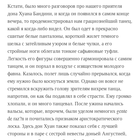
Кстати, было много разговоров про нашего приятеля
дона Хуана Бандини, и когда он появился в самом конце
вечера, то продемонстрировал нам грациознейший танец,
какой я когда-либо видел. Он был одет в прекрасно
сшитые белые панталоны, короткий жилет темного
шелка с затейливым узором и белые чулки, а его
стройные ноги облегали тонкие сафьяновые туфли.
Легкость его фигуры совершенно гармонировала с самим
танцем, и он порхал в воздухе с изяществом молодого
фавна. Казалось, полет лишь случайно прерывался, когда
ему нужно было коснуться земли. Однако он вовсе не
стремился вскружить голову зрителям вихрем танца,
напротив, он как бы подавлял в себе страсти. Ему громко
хлопали, и он много танцевал. После ужина начались
вальсы, которые, впрочем, были уделом немногих gente
de raz?n и почитались признаком аристократического
лоска. Здесь дон Хуан также показал себя с лучшей
стороны и в паре с сестрой невесты доньей Ангустией,