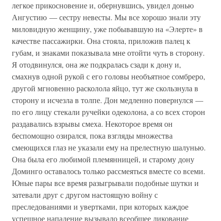
легкое прикосновение и, обернувшись, увидел донью
Ангустию — сестру невесты. Мы все хорошо знали эту
миловидную женщину, уже побывавшую на «Элерте» в
качестве пассажирки. Она стояла, приложив палец к
губам, и знаками показывала мне отойти чуть в сторону.
Я отодвинулся, она же подкралась сзади к дону и,
смахнув одной рукой с его головы необъятное сомбреро,
другой мгновенно расколола яйцо, тут же скользнула в
сторону и исчезла в толпе. Дон медленно повернулся —
по его лицу стекали ручейки одеколона, а со всех сторон
раздавались взрывы смеха. Некоторое время он
беспомощно озирался, пока взгляды множества
смеющихся глаз не указали ему на прелестную шалунью.
Она была его любимой племянницей, и старому дону
Доминго оставалось только рассмеяться вместе со всеми.
Юные пары все время разыгрывали подобные шутки и
затевали друг с другом настоящую войну с
преследованиями и увертками, при которых каждое
успешное нападение вызывало всеобщее ликование