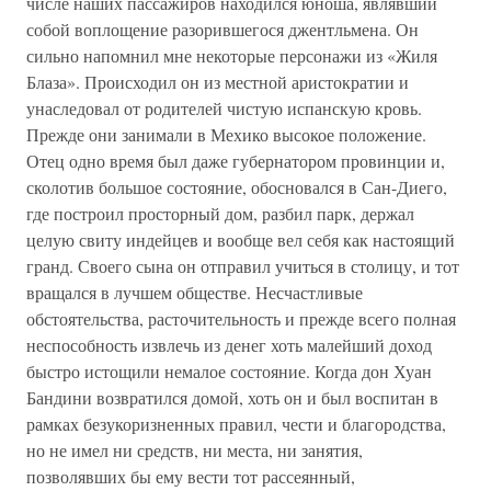
числе наших пассажиров находился юноша, являвший
собой воплощение разорившегося джентльмена. Он
сильно напомнил мне некоторые персонажи из «Жиля
Блаза». Происходил он из местной аристократии и
унаследовал от родителей чистую испанскую кровь.
Прежде они занимали в Мехико высокое положение.
Отец одно время был даже губернатором провинции и,
сколотив большое состояние, обосновался в Сан-Диего,
где построил просторный дом, разбил парк, держал
целую свиту индейцев и вообще вел себя как настоящий
гранд. Своего сына он отправил учиться в столицу, и тот
вращался в лучшем обществе. Несчастливые
обстоятельства, расточительность и прежде всего полная
неспособность извлечь из денег хоть малейший доход
быстро истощили немалое состояние. Когда дон Хуан
Бандини возвратился домой, хоть он и был воспитан в
рамках безукоризненных правил, чести и благородства,
но не имел ни средств, ни места, ни занятия,
позволявших бы ему вести тот рассеянный,