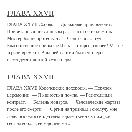
темпераментом. Им довелось пережить и бурную страсть,
и ссоры, и
Глава XXVII
Глава XXVII …Знакомы мне и радость и печаль, И дней
моих уже лампада догорает, Но часто прежнего мне жаль:
О нем в раздумии душа моя мечтает… Мятлев Лето 1831
года моя мать оставалась большею частию в Петербурге,
не имея возможности следовать за своим мужем; провела
она все это
Глава XXVII
Глава XXVII И я больше не пытался мстить. Вернулся в
Оклахому и снова стал юристом. После целого года
напряжённого труда, лишений и голода — и это в стране
всеобщего изобилия! — моя жизнь, наконец, наладилась.
«Дела» у меня не переводились, некоторые из них я с