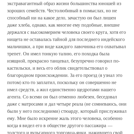
экстравагантный образ жизни большинства юношей из
хороших семейств. Честолюбивый в помыслах, но не
способный ни на какое дело, зачастую он был лишен
даже хлеба, однако, как многие ему подобные, внешне
держался с высокомерием человека своего круга, хотя его
нищета не оставалась тайной для последнего индейского
мальчишки, а при виде каждого лавочника его охватывал
трепет. Он имел тонкую талию, его походка была
изящной, прекрасно танцевал, безупречно говорил по-
кастильски, и весь его облик свидетельствовал о
благородном происхождении. За его проезд (я узнал это
потом) кто-то заплатил, поскольку он совершенно не
имел средств, а жил единственно щедротами нашего
агента. Со всеми он был отменно любезен, беседовал
даже с матросами и дал четыре реала (не сомневаюсь, они
были у него последними) стюарду, который прислуживал
ему. Мне было искренне жаль этого человека, особенно
когда я видел его в обществе другого пассажира —
толстого и вульгарного торговца-янки, нажившего свой