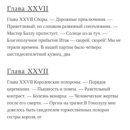
большим
Глава XXVII
Глава XXVII Тяжело переживала я свои отроческие годы.
Много нелепого и мучительного вставало в
неустановившемся сознании. После полусознательного
детства, когда никакие вопросы не встают в
воображении, передо мною вдруг раскрылась необъятная
область мысли, до тех пор от
Глава XXVII
Глава XXVII Этап наш прибыл на лагпункт №014, где
был создан новый штрафной лагерь: тут собрали
примерно тех же людей, что были на предыдущих
штрафняках, а поэтому я попал в более, чем знакомую
среду.Семен Кон работал здесь же, в зубоврачебном