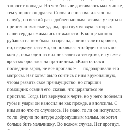
запросит пощады. Но чем больше доставалось мальчишке,
тем упорнее он дрался. Снова и снова валился он на
палубу, но всякий раз с доблестью льва вставал у черты и
принимал тяжелые удары, при глухом звуке которых
наши сердца сжимались от жалости. В конце концов
рубашка на нем была разорвана, а лицо залито кровью,
но, сверкнув глазами, он поклялся, что будет стоять до
конца, пока один из них не свалится замертво, и тут же с
яростью бросился на противника. «Коли остался
последний заряд, не все пропало!» — подбадривали его
матросы. Нат хотел было сойтись с ним врукопашную,
чтобы развить свое преимущество, но старший
помощник осадил его, сказав, что царапаться не
пристало. Тогда Нат вернулся к черте, но у него побелели
губы и удары он наносил не как прежде, а вполсилы. С
ним явно что-то случилось. Не знаю, то ли он испугался,
то ли, будучи по натуре добродушным малым, не хотел
больше бить мальчишку. Во всяком случае, Нат дрогнул.