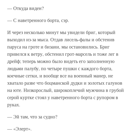
— Откуда виден?
— С наветренного борта, сэр.
И через несколько минут мы увидели бриг, который
выходил из-за мыса. Отдав лисель-фалы и обстенив
паруса на гроте и бизани, мы остановились. Бриг
привелся к ветру, обстенил грот-марсель и тоже лег в
дрейф; теперь можно было видеть его заполненную
людьми палубу, по четыре пушки с каждого борта,
коечные сетки, и вообще все на военный манер, не
хватало разве что боцманской дудки и золотых галунов
на юте. Низкорослый, широкоплечий мужчина в грубой
серой куртке стоял у наветренного борта с рупором в
руках.
— Эй там, что за судно?
— «Элерт».