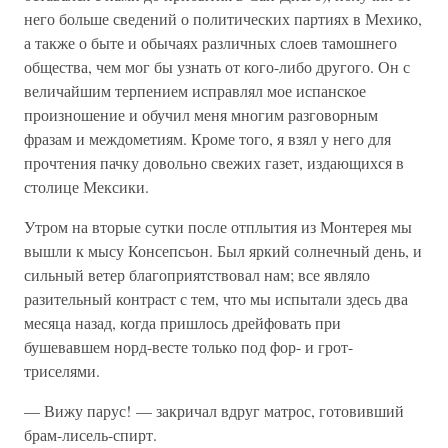
него больше сведений о политических партиях в Мехико,
а также о быте и обычаях различных слоев тамошнего
общества, чем мог бы узнать от кого-либо другого. Он с
величайшим терпением исправлял мое испанское
произношение и обучил меня многим разговорным
фразам и междометиям. Кроме того, я взял у него для
прочтения пачку довольно свежих газет, издающихся в
столице Мексики.
Утром на вторые сутки после отплытия из Монтерея мы
вышли к мысу Консепсьон. Был яркий солнечный день, и
сильный ветер благоприятствовал нам; все являло
разительный контраст с тем, что мы испытали здесь два
месяца назад, когда пришлось дрейфовать при
бушевавшем норд-весте только под фор- и грот-
триселями.
— Вижу парус! — закричал вдруг матрос, готовивший
брам-лисель-спирт.