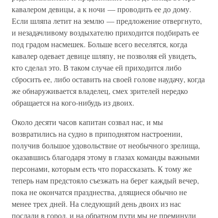
кавалером девицы, а к ночи — проводить ее до дому.
Если шляпа летит на землю — предложение отвергнуто,
и незадачливому воздыхателю приходится подбирать ее
под градом насмешек. Больше всего веселятся, когда
кавалер одевает девице шляпу, не позволяя ей увидеть,
кто сделал это. В таком случае ей приходится либо
сбросить ее, либо оставить на своей голове наудачу, когда
же обнаруживается владелец, смех зрителей нередко
обращается на кого-нибудь из двоих.
Около десяти часов капитан созвал нас, и мы
возвратились на судно в приподнятом настроении,
получив большое удовольствие от необычного зрелища,
оказавшись благодаря этому в глазах команды важными
персонами, которым есть что порассказать. К тому же
теперь нам предстояло съезжать на берег каждый вечер,
пока не окончатся празднества, длящиеся обычно не
менее трех дней. На следующий день двоих из нас
послали в город, и на обратном пути мы не преминули