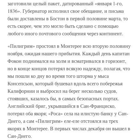
заготовили целый пакет, датированный «января 1-го,
1836». Губернатор исполнил свое обещание, и письма
были доставлены в Бостон в первой половине марта, то
есть скорее, чем это могло быть сделано с помощью
любого иного почтового сообщения через континент.
«Пилигрим» простоял в Монтерее всю вторую половину
ноября, ожидая нашего прибытия. Каждый день капитан
Фокон поднимался на холм и всматривался в горизонт,
но в конце концов потерял всякую надежду, полагая, что
мы пошли ко дну во время того шторма у мыса
Консепсьон, который бушевал вдоль всего побережья
Калифорнии и выбросил на берег несколько судов,
стоявших, казалось бы, в самых безопасных портах.
Английский бриг, укрывшийся в Сан-Франциско,
потерял оба якоря; «Роса» села на илистую банку у Сан-
Диего, а сам «Пилигрим» еле-еле отстоялся на трех
якорях в Монтерее. В первых числах декабря он вышел в
Сан-Диего.