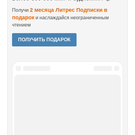
2 месяца Литрес Подписки в
Получи
подарок
и наслаждайся неограниченным
чтением
ПОЛУЧИТЬ ПОДАРОК
Читайте также
ГЛАВА XXVII
ГЛАВА XXVII Сборы. — Дорожные приключения. —
Приветливый, но слишком развязный соночлежник. —
Мистер Баллу протестует. — Солнце из-за туч. —