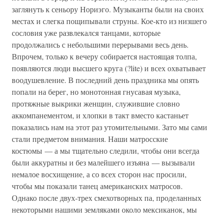
заглянуть к сеньору Нориэго. Музыканты были на своих
местах и слегка пощипывали струны. Кое-кто из низшего
сословия уже развлекался танцами, которые
продолжались с небольшими перерывами весь день.
Впрочем, только к вечеру собирается настоящая толпа,
появляются люди высшего круга (?lite) и всех охватывает
воодушевление. В последний день праздника мы опять
попали на берег, но монотонная гнусавая музыка,
протяжные выкрики женщин, служившие словно
аккомпанементом, и хлопки в такт вместо кастаньет
показались нам на этот раз утомительными. Зато мы сами
стали предметом внимания. Наши матросские
костюмы — а мы тщательно следили, чтобы они всегда
были аккуратны и без малейшего изъяна — вызывали
немалое восхищение, а со всех сторон нас просили,
чтобы мы показали танец американских матросов.
Однако после двух-трех смехотворных па, проделанных
некоторыми нашими земляками около мексиканок, мы