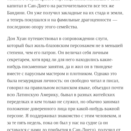
капитал в Сан-Диего на расточительности все тех же
Бандини. Он уже получил закладные на их стада и земли,
а теперь покушался и на фамильные драгоценности —
последнюю опору этого семейства.
Дон Хуан путешествовал в сопровождении слуги,
который был жиль-блазовским персонажем не в меньшей
степени, чем его патрон. Он величал себя личным
секретарем, хотя вряд ли для него находились какие-
нибудь письменные занятия, да и жил он в твиндеке
вместе с парусным мастером и плотником. Однако это
была незаурядная личность: он свободно читал и писал,
говорил на правильном испанском языке, объездил почти
всю Латинскую Америку, бывал в разных житейских
переделках и кем только не служил, но обычно занимал
положение доверенного лица при какой-нибудь важной
персоне. Я поддерживал знакомство с этим человеком, и
за те пять недель, пока он был у нас на судне (а он
оставался с нами до прибытия в Сан-Диего), получил от