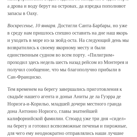
а дрова и воду берут на островах, да изредка пополняют
запасы в Оаху.
Воскресенье, 10 января.
Достигли Санта-Барбары, но уже
в среду нам пришлось спешно оставить на дне наш якорь
и уходить в море из-за зюйд-оста. На следующий день мы
возвратились к своему якорному месту и были
единственным судном во всем порту. «Пилигрим»
проходил здесь недель шесть назад рейсом из Монтерея и
получил сообщение, что мы благополучно прибыли в
Сан-Франциско.
Тем временем на берегу завершались приготовления к
свадьбе нашего агента и доньи Аниты де ла Гуэрра де
Нориэга-и-Корильо, младшей дочери местного гранда
дона Антонио Нориэго, главы знатнейшей
калифорнийской фамилии. Стюард уже три дня «сидел»
на берегу и готовил всевозможные печенья и пирожные,
для чего ему неоднократно отправлялись наши лучшие