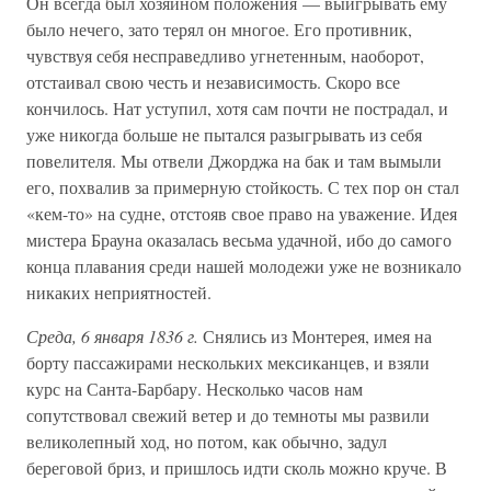
Он всегда был хозяином положения — выигрывать ему
было нечего, зато терял он многое. Его противник,
чувствуя себя несправедливо угнетенным, наоборот,
отстаивал свою честь и независимость. Скоро все
кончилось. Нат уступил, хотя сам почти не пострадал, и
уже никогда больше не пытался разыгрывать из себя
повелителя. Мы отвели Джорджа на бак и там вымыли
его, похвалив за примерную стойкость. С тех пор он стал
«кем-то» на судне, отстояв свое право на уважение. Идея
мистера Брауна оказалась весьма удачной, ибо до самого
конца плавания среди нашей молодежи уже не возникало
никаких неприятностей.
Среда, 6 января 1836 г.
Снялись из Монтерея, имея на
борту пассажирами нескольких мексиканцев, и взяли
курс на Санта-Барбару. Несколько часов нам
сопутствовал свежий ветер и до темноты мы развили
великолепный ход, но потом, как обычно, задул
береговой бриз, и пришлось идти сколь можно круче. В