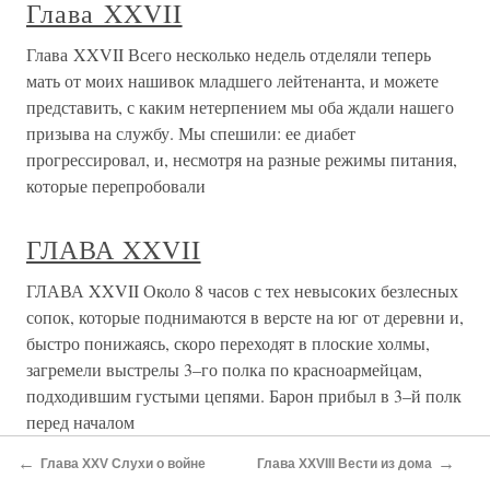
кабинете; он поселил меня в
Глава XXVII
Глава XXVII Подошло время, когда основной этап в
испытаниях двух базовых комплексов истребителей
воздушного боя закончился, интенсивность лётной
деятельности заметно спала, а вместе с этим потускнели
краски и самой жизни. На несколько лет вперёд не
предвиделось испытаний
Глава XXVII
Глава XXVII 1831 год. Женитьба. Царское Село,
деятельность в нем и конец года: Пушкин в Москве
1831 г. – Приготовление к женитьбе. – Известие о
смерти Дельвига, письмо к Плетневу по этому поводу. –
Бодрость духа в Пушкине. – Отрывки о Дельвиге из
←
→
Глава XXV Слухи о войне
Глава XXVIII Вести из дома
других писем. – Женитьба. –