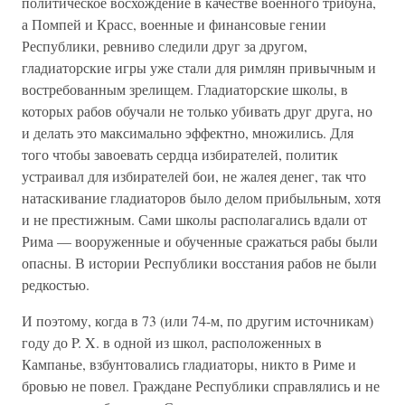
политическое восхождение в качестве военного трибуна,
а Помпей и Красс, военные и финансовые гении
Республики, ревниво следили друг за другом,
гладиаторские игры уже стали для римлян привычным и
востребованным зрелищем. Гладиаторские школы, в
которых рабов обучали не только убивать друг друга, но
и делать это максимально эффектно, множились. Для
того чтобы завоевать сердца избирателей, политик
устраивал для избирателей бои, не жалея денег, так что
натаскивание гладиаторов было делом прибыльным, хотя
и не престижным. Сами школы располагались вдали от
Рима — вооруженные и обученные сражаться рабы были
опасны. В истории Республики восстания рабов не были
редкостью.
И поэтому, когда в 73 (или 74-м, по другим источникам)
году до P. X. в одной из школ, расположенных в
Кампанье, взбунтовались гладиаторы, никто в Риме и
бровью не повел. Граждане Республики справлялись и не