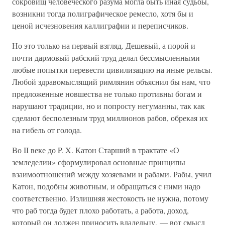
сокровищ человеческого разума могла быть иная судьбы,
возникни тогда полиграфическое ремесло, хотя бы и
ценой исчезновения каллиграфии и переписчиков.
Но это только на первый взгляд. Дешевый, а порой и
почти дармовый рабский труд делал бессмысленными
любые попытки перевести цивилизацию на иные рельсы.
Любой здравомыслящий римлянин объяснил бы нам, что
предложенные новшества не только противны богам и
нарушают традиции, но и попросту негуманны, так как
сделают бесполезным труд миллионов рабов, обрекая их
на гибель от голода.
Во II веке до P. X. Катон Старший в трактате «О
земледелии» сформулировал основные принципы
взаимоотношений между хозяевами и рабами. Рабы, учил
Катон, подобны животным, и обращаться с ними надо
соответственно. Излишняя жестокость не нужна, потому
что раб тогда будет плохо работать, а работа, доход,
который он должен приносить владельцу, — вот смысл