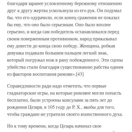
благодаря заранее условленному бережному отношению
друг к другу жертва ускользнула из его рук. Он подумал
бы, что его одурачили, если конец сражения не показал
бы ему, что оно было серьезным. Оно было вполне
серьезно, и когда сам победитель останавливался перед
своим поверженным противником, народ приказывал
ему довести до конца свою победу. Женщина, робкая
девушка подавали большим пальцем легкий знак,
который погружал нож в рану побежденного. Эти сцены
убийства стали благодаря существованию рабства одним
из факторов воспитания римлян».[43]
Справедливости ради надо отметить, что первые
гладиаторские игры, на которые римляне могли попасть
бесплатно, были устроены консулами за пять лет до
рождения Цезаря, в 105 году до P. X., якобы для того,
чтобы граждане не утратили своего воинственного духа.
Но к тому времени, когда Цезарь начинал свое