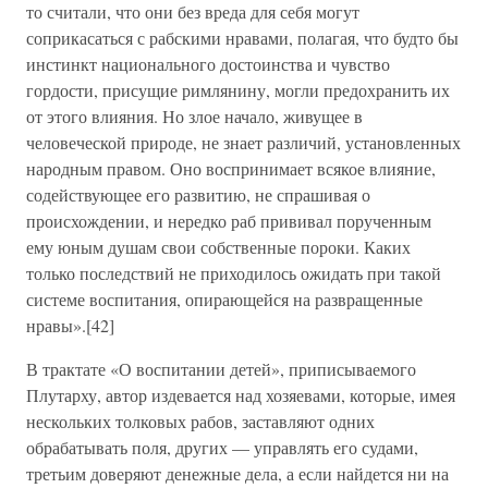
то считали, что они без вреда для себя могут
соприкасаться с рабскими нравами, полагая, что будто бы
инстинкт национального достоинства и чувство
гордости, присущие римлянину, могли предохранить их
от этого влияния. Но злое начало, живущее в
человеческой природе, не знает различий, установленных
народным правом. Оно воспринимает всякое влияние,
содействующее его развитию, не спрашивая о
происхождении, и нередко раб прививал порученным
ему юным душам свои собственные пороки. Каких
только последствий не приходилось ожидать при такой
системе воспитания, опирающейся на развращенные
нравы».[42]
В трактате «О воспитании детей», приписываемого
Плутарху, автор издевается над хозяевами, которые, имея
нескольких толковых рабов, заставляют одних
обрабатывать поля, других — управлять его судами,
третьим доверяют денежные дела, а если найдется ни на