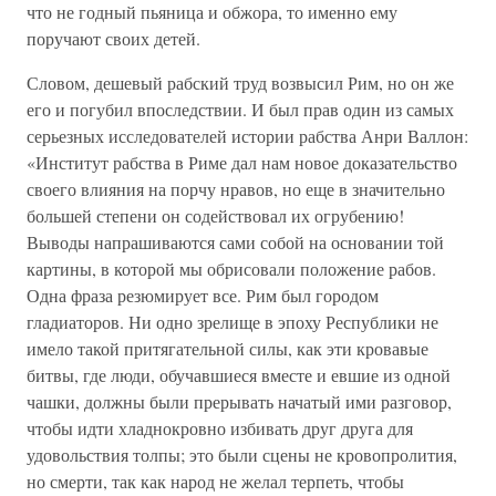
что не годный пьяница и обжора, то именно ему
поручают своих детей.
Словом, дешевый рабский труд возвысил Рим, но он же
его и погубил впоследствии. И был прав один из самых
серьезных исследователей истории рабства Анри Валлон:
«Институт рабства в Риме дал нам новое доказательство
своего влияния на порчу нравов, но еще в значительно
большей степени он содействовал их огрубению!
Выводы напрашиваются сами собой на основании той
картины, в которой мы обрисовали положение рабов.
Одна фраза резюмирует все. Рим был городом
гладиаторов. Ни одно зрелище в эпоху Республики не
имело такой притягательной силы, как эти кровавые
битвы, где люди, обучавшиеся вместе и евшие из одной
чашки, должны были прерывать начатый ими разговор,
чтобы идти хладнокровно избивать друг друга для
удовольствия толпы; это были сцены не кровопролития,
но смерти, так как народ не желал терпеть, чтобы