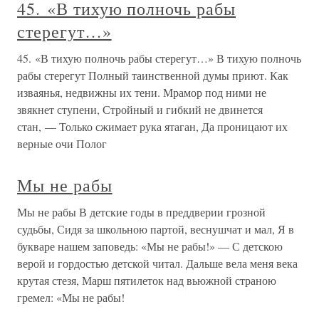
45. «В тихую полночь рабы
стерегут…»
45. «В тихую полночь рабы стерегут…» В тихую полночь
рабы стерегут Полный таинственной думы приют. Как
изваянья, недвижны их тени. Мрамор под ними не
звякнет ступени, Стройный и гибкий не двинется
стан, — Только сжимает рука ятаган, Да проницают их
верные очи Полог
Мы не рабы
Мы не рабы В детские годы в преддверии грозной
судьбы, Сидя за школьною партой, веснушчат и мал, Я в
букваре нашем заповедь: «Мы не рабы!» — С детскою
верой и гордостью детской читал. Дальше вела меня века
крутая стезя, Марш пятилеток над вьюжной страною
гремел: «Мы не рабы!