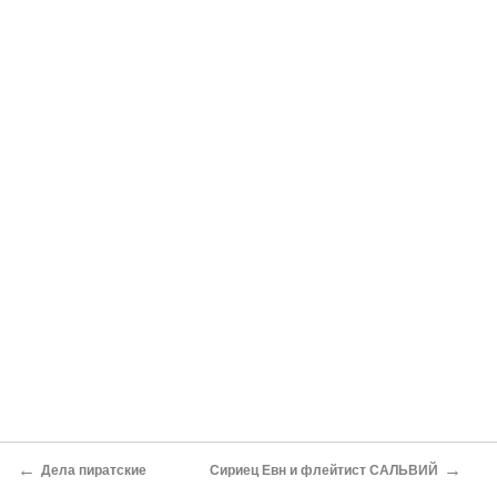
←
→
Дела пиратские
Сириец Евн и флейтист САЛЬВИЙ