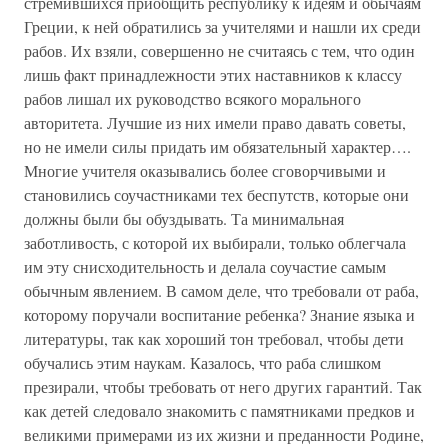
стремившихся приобщить республику к идеям и обычаям
Греции, к ней обратились за учителями и нашли их среди
рабов. Их взяли, совершенно не считаясь с тем, что один
лишь факт принадлежности этих наставников к классу
рабов лишал их руководство всякого морального
авторитета. Лучшие из них имели право давать советы,
но не имели силы придать им обязательный характер….
Многие учителя оказывались более сговорчивыми и
становились соучастниками тех беспутств, которые они
должны были бы обуздывать. Та минимальная
заботливость, с которой их выбирали, только облегчала
им эту снисходительность и делала соучастие самым
обычным явлением. В самом деле, что требовали от раба,
которому поручали воспитание ребенка? Знание языка и
литературы, так как хороший тон требовал, чтобы дети
обучались этим наукам. Казалось, что раба слишком
презирали, чтобы требовать от него других гарантий. Так
как детей следовало знакомить с памятниками предков и
великими примерами из их жизни и преданности Родине,