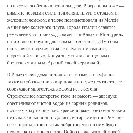
на высоте, особенно в военном деле. В аграрном тоже —
римляне первыми стали применять плуги с отвалом и
железным лемехом, а также позаимствовали из Малой
Азии идею колесного плуга. Города Италии славятся
ремесленными производствами — в Калах и Минтурнах
изготовляют орудия для сельского хозяйства, Путеолы
поставляют изделия из железа, Канузий славится
шерстяной тканью, Капуя знаменита свинцовым и
бронзовым литьем, Ареций своей керамикой…
В Риме строят дома не только из мрамора и туфа, но
также из обожженного кирпича и вот уже почти сто лет
сооружают многоэтажные дома из… бетона!
Строительное мастерство тоже на высоте — акведуки
обеспечивают чистой водой из горных родников,
поэтому воду из римских кранов и даже фонтанов можно
пить даже в наши дни. Дороги, которые идут из Рима во
все стороны, строятся так добротно, что по ним будут
перемещаться много веков. Война с владычицей морей —