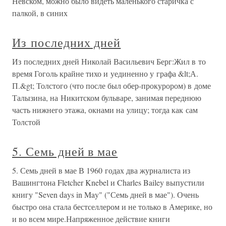
Невском, можно было видеть маленького старичка с
палкой, в синих
Из последних дней
Из последних дней Николай Васильевич Берг:Жил в то
время Гоголь крайне тихо и уединенно у графа &lt;А.
П.&gt; Толстого (что после был обер-прокурором) в доме
Талызина, на Никитском бульваре, занимая переднюю
часть нижнего этажа, окнами на улицу; тогда как сам
Толстой
5. Семь дней в мае
5. Семь дней в мае В 1960 годах два журналиста из
Вашингтона Fletcher Knebel и Charles Bailey выпустили
книгу "Seven days in May" ("Семь дней в мае"). Очень
быстро она стала бестселлером и не только в Америке, но
и во всем мире.Напряженное действие книги