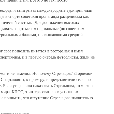
рекорды и выигрывая международные турниры, лили
ды в спорте советская пропаганда расценивала как
стической системы. Для достижения высоких
оздавать спортсменам нормальные (по советским
атериальными благами, превышающими средний
ог себе позволить питаться в ресторанах и имел
портсмены, и в первую очередь футболисты, жили не
мог и не изменил. Но почему Стрельцов? «Торпедо» –
 Спартаковцы, к примеру, и представители силовых
е. Если уж решили наказывать Стрельцова, то можно
 мира. КПСС, заинтересованная в успешном
не понимать, что отсутствие Стрельцова значительно
 мотивированной.