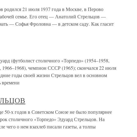
родился 21 июля 1937 года в Москве, в Перово
 рабочей семье. Его отец — Анатолий Стрельцов —
 мать — Софья Фроловна — в детском саду. Как гласит
 (футболист столичного «Торпедо» (1954–1958,
 1966–1968), чемпион СССР (1965); скончался 22 июля
ледние годы своей жизни Стрельцов вел в основном
ь времени
РЕЛЬЦОВ
 50-х годов в Советском Союзе не было популярнее
грок столичного «Торпедо» Эдуард Стрельцов. На
ле чего о нем взахлеб писали газеты, а толпы