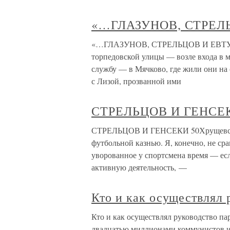
«…ГЛАЗУНОВ, СТРЕЛ
«…ГЛАЗУНОВ, СТРЕЛЬЦОВ И ЕВТУШЕН
торпедовской улицы — возле входа в м
службу — в Мячково, где жили они на 
с Лизой, прозванной ими
СТРЕЛЬЦОВ И ГЕНСЕ
СТРЕЛЬЦОВ И ГЕНСЕКИ 50Хрущевское
футбольной казнью. Я, конечно, не ср
уворованное у спортсмена время — есл
активную деятельность, —
Кто и как осуществлял 
Кто и как осуществлял руководство па
двадцатью миллионами коммунистов и