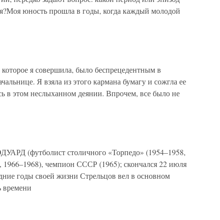
ся?Моя юность прошла в годы, когда каждый молодой
оторое я совершила, было беспрецедентным в
ачальнице. Я взяла из этого кармана бумагу и сожгла ее
ась в этом неслыханном деянии. Впрочем, все было не
Д (футболист столичного «Торпедо» (1954–1958,
 1966–1968), чемпион СССР (1965); скончался 22 июля
едние годы своей жизни Стрельцов вел в основном
ь времени