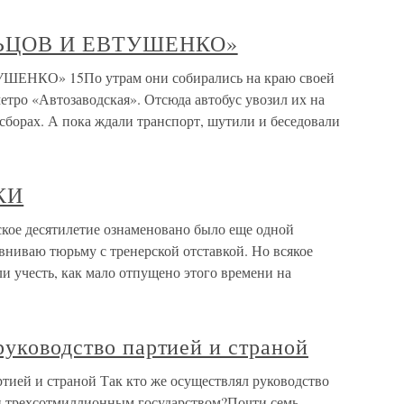
ЬЦОВ И ЕВТУШЕНКО»
КО» 15По утрам они собирались на краю своей
етро «Автозаводская». Отсюда автобус увозил их на
сборах. А пока ждали транспорт, шутили и беседовали
КИ
 десятилетие ознаменовано было еще одной
авниваю тюрьму с тренерской отставкой. Но всякое
и учесть, как мало отпущено этого времени на
руководство партией и страной
ртией и страной Так кто же осуществлял руководство
 трехсотмиллионным государством?Почти семь