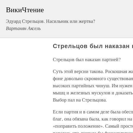
ВикиЧтение
Эдуард Стрельцов. Насильник или жертва?
Вартанян Аксель
Стрельцов был наказан 
Стрельцов был наказан партией?
Суть этой версии такова. Роскошная ж
фоне довольно скромного существовани
высоких партийных чинуш. Им нужен б
мышц и железных мускулов и доказать,
Выбор пал на Стрельцова.
Если партия и в самом деле была обе
благ, она обязана была, как говорил н
«поправить положение». Самый простой
поровну, что лишило бы физкультурник