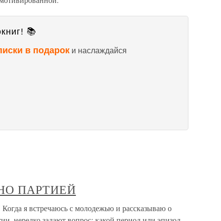
книг! 📚
писки в подарок
и наслаждайся
ЕНО ПАРТИЕЙ
да я встречаюсь с молодежью и рассказываю о
ии, нередко задают вопрос: какой период или эпизод