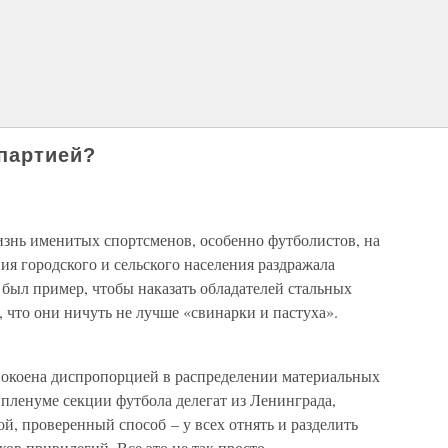
партией?
изнь именитых спортсменов, особенно футболистов, на
я городского и сельского населения раздражала
ыл пример, чтобы наказать обладателей стальных
 что они ничуть не лучше «свинарки и пастуха».
спокоена диспропорцией в распределении материальных
а пленуме секции футбола делегат из Ленинграда,
, проверенный способ – у всех отнять и разделить
ов привилегий. Все это не так просто.