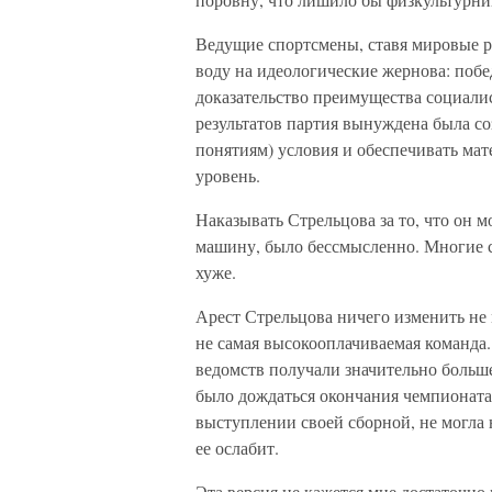
Ведущие спортсмены, ставя мировые 
воду на идеологические жернова: побе
доказательство преимущества социали
результатов партия вынуждена была с
понятиям) условия и обеспечивать м
уровень.
Наказывать Стрельцова за то, что он м
машину, было бессмысленно. Многие с
хуже.
Арест Стрельцова ничего изменить не 
не самая высокооплачиваемая команда.
ведомств получали значительно больш
было дождаться окончания чемпионата
выступлении своей сборной, не могла 
ее ослабит.
Эта версия не кажется мне достаточно