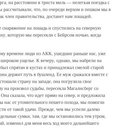
га, на расстоянии в триста миль — нелегкая поездка с
 рассчитывали, что, по очереди верхом и пешком мы в
как член правительства, достанет нам лошадей.
 снаряжение на лошадь и спустились на северную
ну, которую мы пересекли с Бейрсом ночью, когда
ому времени люди из АКК, ушедшие раньше нас, уже
 широком ущелье. К вечеру, однако, мы набрели на
был спрятан в кустах и принадлежал смелой старой
о она держит путь в бушленд. Ее муж сражался вместе с
устошали страну на западе, она погрузила свое
му на произвол судьбы, пересекла Магалисберг со
Она сказала, что идет прямо на север, и предложила
 бы нас от утомительного пешего похода, мы помогли
ости от такой удачи. Прежде, чем мы успели далеко
едельные сумки, там, где мы остановились тем утром,
ай, изменил для меня весь ход моего дальнейшего