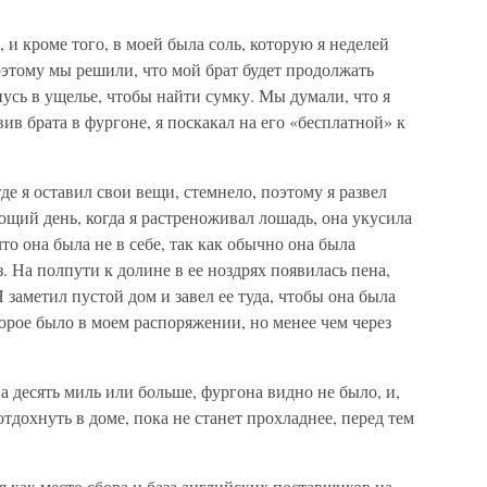
 и кроме того, в моей была соль, которую я неделей
этому мы решили, что мой брат будет продолжать
рнусь в ущелье, чтобы найти сумку. Мы думали, что я
ив брата в фургоне, я поскакал на его «бесплатной» к
где я оставил свои вещи, стемнело, поэтому я развел
ющий день, когда я растреноживал лошадь, она укусила
то она была не в себе, так как обычно она была
з. На полпути к долине в ее ноздрях появилась пена,
заметил пустой дом и завел ее туда, чтобы она была
орое было в моем распоряжении, но менее чем через
а десять миль или больше, фургона видно не было, и,
тдохнуть в доме, пока не станет прохладнее, перед тем
я как место сбора и база английских поставщиков на