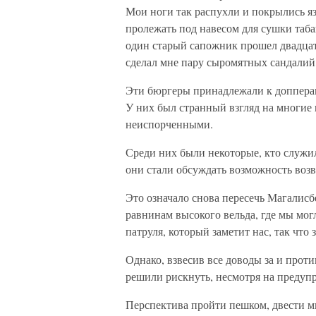
Мои ноги так распухли и покрылись яз
пролежать под навесом для сушки таб
один старый сапожник прошел двадцать
сделал мне пару сыромятных сандалий
Эти бюргеры принадлежали к допперами
У них был странный взгляд на многие
неиспорченными.
Среди них были некоторые, кто служил 
они стали обсуждать возможность воз
Это означало снова пересечь Магалис
равнинам высокого вельда, где мы мог
патруля, который заметит нас, так что 
Однако, взвесив все доводы за и проти
решили рискнуть, несмотря на предупр
Перспектива пройти пешком, двести м