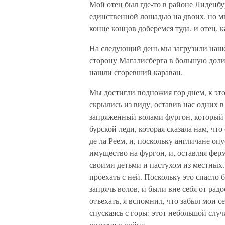
Мой отец был где-то в районе Лиденбур
единственной лошадью на двоих, но мы
конце концов доберемся туда, и отец, 
На следующий день мы загрузили наше
сторону Магалисберга в большую доли
нашли сгоревший караван.
Мы достигли подножия гор днем, к эт
скрылись из виду, оставив нас одних в
запряженный волами фургон, который 
бурской леди, которая сказала нам, чт
де ла Реем, и, поскольку англичане оп
имущество на фургон, и, оставляя фер
своими детьми и пастухом из местных. 
проехать с ней. Поскольку это спасло
запрячь волов, и были вне себя от рад
отъехать, я вспомнил, что забыл мои с
спускаясь с горы: этот небольшой случ
участия в войне.