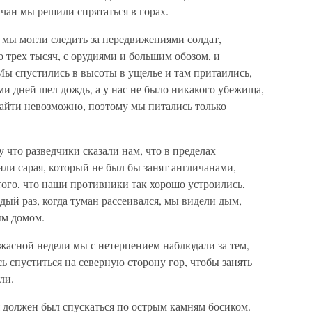
чан мы решили спрятаться в горах.
 мы могли следить за передвижениями солдат,
о трех тысяч, с орудиями и большим обозом, и
Мы спустились в высоты в ущелье и там притаились,
ми дней шел дождь, а у нас не было никакого убежища,
айти невозможно, поэтому мы питались только
 что разведчики сказали нам, что в пределах
или сарая, который не был бы занят англичанами,
ого, что наши противники так хорошо устроились,
ый раз, когда туман рассеивался, мы видели дым,
м домом.
ужасной недели мы с нетерпением наблюдали за тем,
сь спуститься на северную сторону гор, чтобы занять
ли.
 должен был спускаться по острым камням босиком.