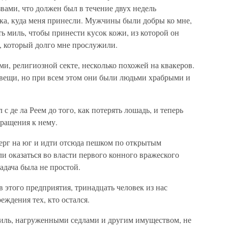
вами, что должен был в течение двух недель
ака, куда меня принесли. Мужчины были добры ко мне,
 миль, чтобы принести кусок кожи, из которой он
, который долго мне прослужили.
, религиозной секте, несколько похожей на квакеров.
 вещи, но при всем этом они были людьми храбрыми и
с де ла Реем до того, как потерять лошадь, и теперь
вращения к нему.
берг на юг и идти отсюда пешком по открытым
ли оказаться во власти первого конного вражеского
задача была не простой.
в этого предприятия, тринадцать человек из нас
еждения тех, кто остался.
иль, нагруженными седлами и другим имуществом, не