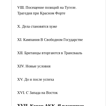
VIII. Посещение позиций на Тугеле.
Трагедия при Красном Форте
X. Дела становятся хуже
XI. Кампания В Свободном Государстве
XII. Британцы вторгаются в Трансвааль
XIV. Новые условия
XV. До и после успеха
XVI. C Запада на Восток
XVII. Конец АКК. Я планирую