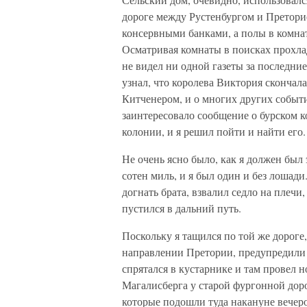
дороге между Рустенбургом и Преторие
консервными банками, а полы в комна
Осматривая комнаты в поисках прохлад
не видел ни одной газеты за последние
узнал, что королева Виктория скончала
Китченером, и о многих других событи
заинтересовало сообщение о бурском к
колонии, и я решил пойти и найти его.
Не очень ясно было, как я должен был
сотен миль, и я был один и без лошади
догнать брата, взвалил седло на плечи,
пустился в дальний путь.
Поскольку я тащился по той же дороге
направлении Претории, предупредили 
спрятался в кустарнике и там провел 
Магалисберга у старой фургонной дорог
которые подошли туда накануне вечер