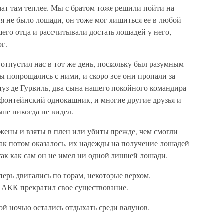
мат там теплее. Мы с братом тоже решили пойти на
ня не было лошади, он тоже мог лишиться ее в любой
го отца и рассчитывали достать лошадей у него,
юг.
 отпустил нас в тот же день, поскольку был разумным
 попрощались с ними, и скоро все они пропали за
уз де Гурвиль, два сына нашего покойного командира
фонтейнский однокашник, и многие другие друзья и
ьше никогда не видел.
жены и взяты в плен или убиты прежде, чем смогли
ак потом оказалось, их надежды на получение лошадей
 так как сам он не имел ни одной лишней лошади.
ерь двигались по горам, некоторые верхом,
 АКК прекратил свое существование.
ой ночью остались отдыхать среди валунов.