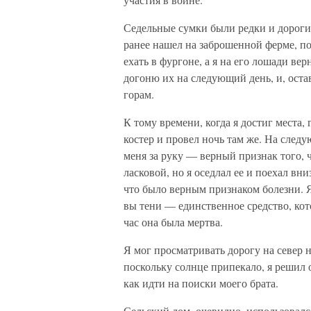
Седельные сумки были редки и дороги,
ранее нашел на заброшенной ферме, по
ехать в фургоне, а я на его лошади ве
догоню их на следующий день, и, остав
горам.
К тому времени, когда я достиг места, 
костер и провел ночь там же. На следу
меня за руку — верный признак того, ч
ласковой, но я оседлал ее и поехал вни
что было верным признаком болезни. Я 
вы тени — единственное средство, кот
час она была мертва.
Я мог просматривать дорогу на север н
поскольку солнце припекало, я решил о
как идти на поиски моего брата.
Сельский дом, очевидно, использовалс