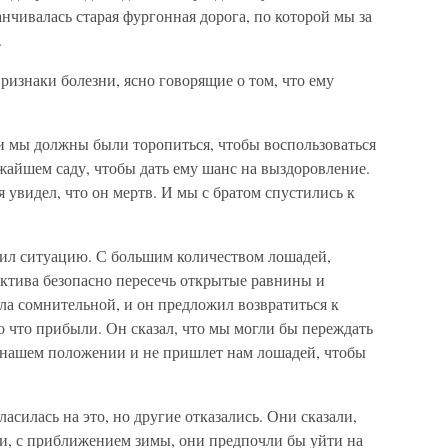
канчивалась старая фургонная дорога, по которой мы за
.
ризнаки болезни, ясно говорящие о том, что ему
 и мы должны были торопиться, чтобы воспользоваться
ижайшем саду, чтобы дать ему шанс на выздоровление.
 увидел, что он мертв. И мы с братом спустились к
ил ситуацию. С большим количеством лошадей,
ктива безопасно пересечь открытые равнины и
ыла сомнительной, и он предложил возвратиться к
о что прибыли. Он сказал, что мы могли бы переждать
 о нашем положении и не пришлет нам лошадей, чтобы
силась на это, но другие отказались. Они сказали,
, и, с приближением зимы, они предпочли бы уйти на