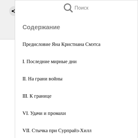
Поиск
Содержание
Предисловие Яна Кристиана Смэтса
I. Последние мирные дни
II. На грани войны
III. К границе
VI. Удачи и промахи
VII. Стычка при Сурпрайз-Хилл