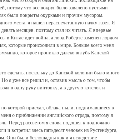
й, потому что все вокруг было завалено пустыми
тах были покрыты окурками и прочим мусором.
ного места, я нашел нераспечатанную пачку газет. Я
 девять месяцев, поэтому стал их читать. Я впервые
сь, в Китае идет война, а лорд Робертс заменен лордом
ях, которые происходили в мире. Больше всего меня
оммандо, которое проникло далеко вглубь Капской
 это сделать, поскольку до Капской колонии было много
. Но я уже все решил и, оставив мысль о том, чтобы
 взял в одну руку винтовку, а в другую котелок и
, по которой приехал, облака пыли, поднимавшиеся в
меня о приближении английского отряда, поэтому я
ночь. Перед рассветом я снова подошел к подножию
и и встретил здесь пятьдесят человек из Рустенбурга,
ом. Они были безлошадны как и я вследствие