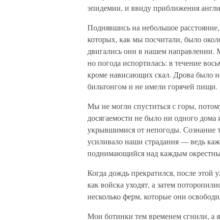
эпидемии, и ввиду приближения англи
Поднявшись на небольшое расстояние,
которых, как мы посчитали, было окол
двигались они в нашем направлении. 
но погода испортилась: в течение вось
кроме нависающих скал. Дрова было н
бильтонгом и не имели горячей пищи.
Мы не могли спуститься с горы, потому
досягаемости не было ни одного дома 
укрывшимися от непогоды. Сознание т
усиливало наши страдания — ведь кажд
поднимающийся над каждым окрестны
Когда дождь прекратился, после этой 
как войска уходят, а затем поторопили
несколько ферм, которые они освободи
Мои ботинки тем временем сгнили, а я