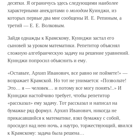
десятки. Я ограничусь здесь следующими наиболее
характерными анекдотами о
молодом
Куинджи, из
которых первые два мне сообщены И. Е. Репиным, а
третий — Е. Е. Волковым.
Зайдя однажды к Крамскому, Куинджи застал его
сыновей за уроком математики. Репетитор объяснял
сложную алгебраическую задачу на решение уравнений.
Куинджи попросил объяснить и ему.
«Оставьте, Архип Иванович, все равно не поймете!» —
возражает Крамской. Но тот не унимается: «Позвольте!
Это… я — человек… и потому все могу понять!..» И
Куинджи настойчиво требует, чтобы репетитор
«рассказал» ему задачу. Тот рассказал и написал на
бумажке ряд формул. Архип Иванович, никогда не
прикасавшийся к математике, взял бумажку с собой,
просидел над нею ночь, а наутро, торжествующий, явился
к Крамскому: задача была решена…