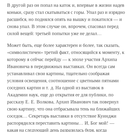
В другой раз он попал на каток и, впервые в жизни надев
коньки, сразу стал скатываться с горы. Упал раз и изрядно
расшибся, но поднялся опять на вышку и покатился — и
снова упал. В этом случае он, впрочем, спасовал перед
силой вещей: третьей попытки уже не делал…
Может быть, еще более характерен и более, так сказать,
«символистичен» третий факт, относящийся к моменту, к
которому я сейчас перейду — к эпохе участия Архипа
Ивановича в передвижных выставках. Он всегда сам
устанавливал свои картины, тщательно соображая
условия освещения, соотношение с цветными пятнами
соседних картин и т. д. На одной из выставок в
Академии наук, еще до открытия ее для публики, по
рассказу Е. Е. Волкова, Архип Иванович так повернул
свою картину, что она отбрасывала тень на ближайших
соседок… Секретарь выставки в отсутствие Куинджи
распорядился переставить картины… И, Бог мой! —
какая на следующий день разразилась буря, когда