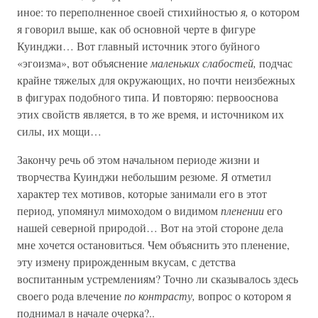
иное: то переполненное своей стихийностью
я,
о котором
я говорил выше, как об основной черте в фигуре
Куинджи… Вот главный источник этого буйного
«эгоизма», вот объяснение
маленьких слабостей,
подчас
крайне тяжелых для окружающих, но почти неизбежных
в фигурах подобного типа. И повторяю: первооснова
этих свойств является, в то же время, и источником их
силы, их мощи…
Закончу речь об этом начальном периоде жизни и
творчества Куинджи небольшим резюме. Я отметил
характер тех мотивов, которые занимали его в этот
период, упомянул мимоходом о видимом
пленении
его
нашей северной природой… Вот на этой стороне дела
мне хочется остановиться. Чем объяснить это пленение,
эту измену прирожденным вкусам, с детства
воспитанным устремлениям? Точно ли сказывалось здесь
своего рода влечение
по контрасту,
вопрос о котором я
поднимал в начале очерка?..