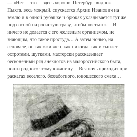
— «Нет… это… здесь хорошо: Петербург видно»…
Пыхтя, весь мокрый, спускается Архип Иванович на
землю и в одной рубашке и брюках укладывается тут же
под сосной на росистую траву, чтобы «остыть»… И
ничего не делается с его железным организмом, не
знающим, что такое простуда… А затем ночью, на
сеновале, он так оживлен, как никогда: так и сыплет
остротами, шутками, мастерски рассказывает
бесконечный ряд анекдотов из малороссийского быта,
почти родного этому южанину… Вся ночь проходит при
раскатах веселого, беззаботного, юношеского смеха…