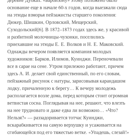
основание еще в начале 60-х годов, когда выезжали сюда
на этюды взморья пейзажисты старшего поколения:
Дюкер, Шишкин, Орловский, Мещерский,
Суходольский[6]. В 1872–1873 годах здесь же, у красивой
и разбитной молочницы-чухонки, поселились
приехавшие на этюды Е. Е. Волков и Н. Е. Маковский.
Однажды вечером появляется компания молодых
художников: Барков, Илимов, Куинджи. Переночевали
все в сарае на сене. Утром прилежно работают, причем
здесь А. И. делает свой единственный, по его словам,
пейзажный рисунок с натуры, зарисовывая карандашом
лодку, причаленную к берегу… К вечеру молодежь
располагается возле дома, перед которым стоит огромная
ветвистая сосна. Поглядывая на нее, решают, что влезть
на нее трудновато и даже едва ли возможно… «Что?
Нельзя?» — раззадоривается тотчас Куинджи,
вскарабкивается на самую верхушку и усаживается на
сгибающейся под его тяжестью ветке. «Упадешь, слезай!»