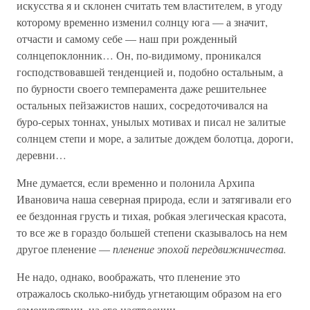
искусства я и склонен считать тем властителем, в угоду
которому временно изменил солнцу юга — а значит,
отчасти и самому себе — наш при рожденный
солнцепоклонник… Он, по-видимому, проникался
господствовавшей тенденцией и, подобно остальным, а
по бурности своего темперамента даже решительнее
остальных пейзажистов наших, сосредоточивался на
буро-серых тоннах, унылых мотивах и писал не залитые
солнцем степи и море, а залитые дождем болотца, дороги,
деревни…
Мне думается, если временно и полонила Архипа
Ивановича наша северная природа, если и затягивали его
ее бездонная грусть и тихая, робкая элегическая красота,
то все же в гораздо большей степени сказывалось на нем
другое пленение —
пленение эпохой передвижничества.
Не надо, однако, воображать, что пленение это
отражалось сколько-нибудь угнетающим образом на его
самочувствии, на его настроении.