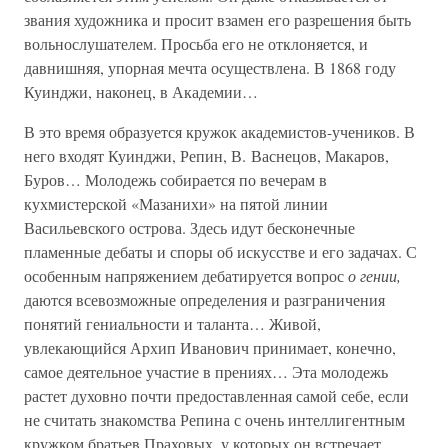
звания художника и просит взамен его разрешения быть
вольнослушателем. Просьба его не отклоняется, и
давнишняя, упорная мечта осуществлена. В 1868 году
Куинджи, наконец, в Академии…
В это время образуется кружок академистов-учеников. В
него входят Куинджи, Репин, В. Васнецов, Макаров,
Буров… Молодежь собирается по вечерам в
кухмистерской «Мазанихи» на пятой линии
Васильевского острова. Здесь идут бесконечные
пламенные дебаты и споры об искусстве и его задачах. С
особенным напряжением дебатируется вопрос
о гении,
даются всевозможные определения и разграничения
понятий гениальности и таланта… Живой,
увлекающийся Архип Иванович принимает, конечно,
самое деятельное участие в прениях… Эта молодежь
растет духовно почти предоставленная самой себе, если
не считать знакомства Репина с очень интеллигентным
кружком братьев Праховых, у которых он встречает