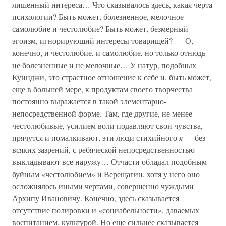
лишенный интереса… Что сказывалось здесь, какая черта
психологии? Быть может, болезненное, мелочное
самолюбие и честолюбие? Быть может, безмерный
эгоизм, игнорирующий интересы товарищей? — О,
конечно, и честолюбие, и самолюбие, но только отнюдь
не болезненные и не мелочные… У натур, подобных
Куинджи, это страстное отношение к себе и, быть может,
еще в большей мере, к продуктам своего творчества
постоянно выражается в такой элементарно-
непосредственной форме. Там, где другие, не менее
честолюбивые, усилием воли подавляют свои чувства,
прячутся и помалкивают, эти люди стихийного
я
— без
всяких зазрений, с ребяческой непосредственностью
выкладывают все наружу… Отчасти обладал подобным
буйным «честолюбием» и Верещагин, хотя у него оно
осложнялось иными чертами, совершенно чуждыми
Архипу Ивановичу. Конечно, здесь сказывается
отсутствие полировки и «социабельности», даваемых
воспитанием, культурой. Но еще сильнее сказывается