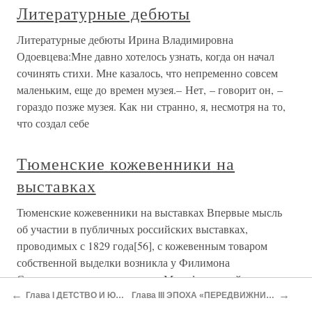
Литературные дебюты
Литературные дебюты Ирина Владимировна
Одоевцева:Мне давно хотелось узнать, когда он начал
сочинять стихи. Мне казалось, что непременно совсем
маленьким, еще до времен музея.– Нет, – говорит он, –
гораздо позже музея. Как ни странно, я, несмотря на то,
что создал себе
Тюменские кожевенники на
выставках
Тюменские кожевенники на выставках Впервые мысль
об участии в публичных российских выставках,
проводимых с 1829 года[56], с кожевенным товаром
собственной выделки возникла у Филимона
Степановича, вероятно, после Мануфактурной выставки
1857 года в Варшаве и перехода в 1859 году
←
→
Глава I ДЕТСТВО И ЮНОСТЬ
Глава III ЭПОХА «ПЕРЕДВИЖНИЧЕСТВА»