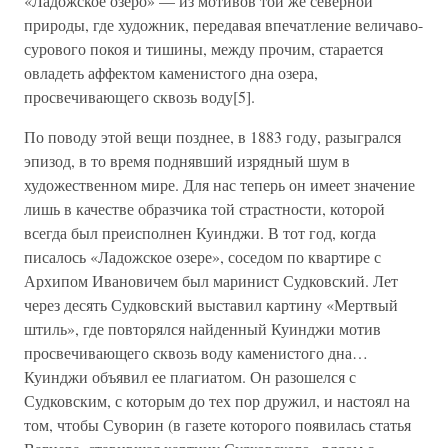
«Ладожское озеро» — из мотивов той же северной
природы, где художник, передавая впечатление величаво-
сурового покоя и тишины, между прочим, старается
овладеть аффектом каменистого дна озера,
просвечивающего сквозь воду[5].
По поводу этой вещи позднее, в 1883 году, разыгрался
эпизод, в то время поднявший изрядный шум в
художественном мире. Для нас теперь он имеет значение
лишь в качестве образчика той страстности, которой
всегда был преисполнен Куинджи. В тот год, когда
писалось «Ладожское озере», соседом по квартире с
Архипом Ивановичем был маринист Судковский. Лет
через десять Судковский выставил картину «Мертвый
штиль», где повторялся найденный Куинджи мотив
просвечивающего сквозь воду каменистого дна…
Куинджи объявил ее плагиатом. Он разошелся с
Судковским, с которым до тех пор дружил, и настоял на
том, чтобы Суворин (в газете которого появилась статья