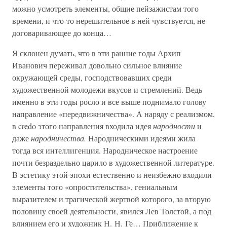
можно усмотреть элементы, общие пейзажистам того
времени, и что-то нерешительное в ней чувствуется, не
договаривающее до конца…
Я склонен думать, что в эти ранние годы Архип
Иванович переживал довольно сильное влияние
окружающей среды, господствовавших среди
художественной молодежи вкусов и стремлений. Ведь
именно в эти годы росло и все выше поднимало голову
направление «передвижничества». А наряду с реализмом,
в credo этого направления входила идея
народности
и
даже
народничества.
Народническими идеями жила
тогда вся интеллигенция. Народническое настроение
почти безраздельно царило в художественной литературе.
В эстетику этой эпохи естественно и неизбежно входили
элементы того «опростительства», гениальным
выразителем и трагической жертвой которого, за вторую
половину своей деятельности, явился Лев Толстой, а под
влиянием его и художник Н. Н. Ге… Приближение к