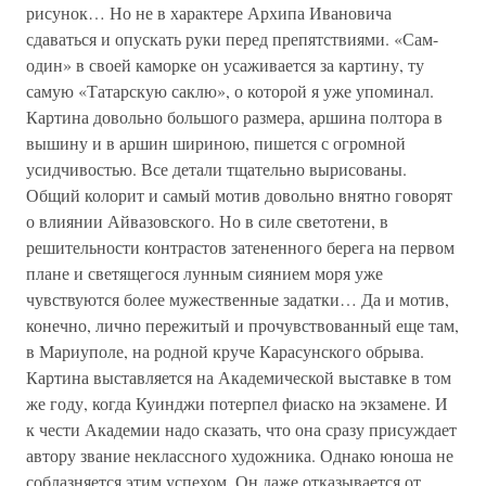
рисунок… Но не в характере Архипа Ивановича
сдаваться и опускать руки перед препятствиями. «Сам-
один» в своей каморке он усаживается за картину, ту
самую «Татарскую саклю», о которой я уже упоминал.
Картина довольно большого размера, аршина полтора в
вышину и в аршин шириною, пишется с огромной
усидчивостью. Все детали тщательно вырисованы.
Общий колорит и самый мотив довольно внятно говорят
о влиянии Айвазовского. Но в силе светотени, в
решительности контрастов затененного берега на первом
плане и светящегося лунным сиянием моря уже
чувствуются более мужественные задатки… Да и мотив,
конечно, лично пережитый и прочувствованный еще там,
в Мариуполе, на родной круче Карасунского обрыва.
Картина выставляется на Академической выставке в том
же году, когда Куинджи потерпел фиаско на экзамене. И
к чести Академии надо сказать, что она сразу присуждает
автору звание неклассного художника. Однако юноша не
соблазняется этим успехом. Он даже отказывается от