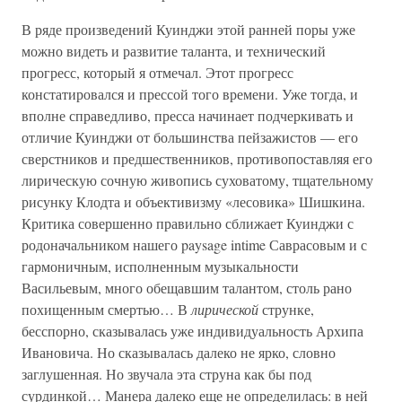
В ряде произведений Куинджи этой ранней поры уже
можно видеть и развитие таланта, и технический
прогресс, который я отмечал. Этот прогресс
констатировался и прессой того времени. Уже тогда, и
вполне справедливо, пресса начинает подчеркивать и
отличие Куинджи от большинства пейзажистов — его
сверстников и предшественников, противопоставляя его
лирическую сочную живопись суховатому, тщательному
рисунку Клодта и объективизму «лесовика» Шишкина.
Критика совершенно правильно сближает Куинджи с
родоначальником нашего paysage intime Саврасовым и с
гармоничным, исполненным музыкальности
Васильевым, много обещавшим талантом, столь рано
похищенным смертью… В
лирической
струнке,
бесспорно, сказывалась уже индивидуальность Архипа
Ивановича. Но сказывалась далеко не ярко, словно
заглушенная. Но звучала эта струна как бы под
сурдинкой… Манера далеко еще не определилась: в ней