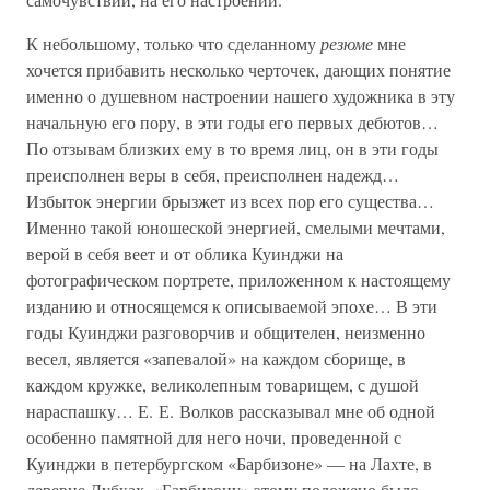
К небольшому, только что сделанному
резюме
мне
хочется прибавить несколько черточек, дающих понятие
именно о душевном настроении нашего художника в эту
начальную его пору, в эти годы его первых дебютов…
По отзывам близких ему в то время лиц, он в эти годы
преисполнен веры в себя, преисполнен надежд…
Избыток энергии брызжет из всех пор его существа…
Именно такой юношеской энергией, смелыми мечтами,
верой в себя веет и от облика Куинджи на
фотографическом портрете, приложенном к настоящему
изданию и относящемся к описываемой эпохе… В эти
годы Куинджи разговорчив и общителен, неизменно
весел, является «запевалой» на каждом сборище, в
каждом кружке, великолепным товарищем, с душой
нараспашку… Е. Е. Волков рассказывал мне об одной
особенно памятной для него ночи, проведенной с
Куинджи в петербургском «Барбизоне» — на Лахте, в
деревне Дубках. «Барбизону» этому положено было