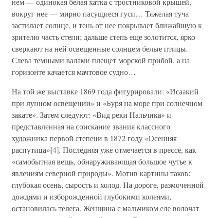
нем — одинокая белая хатка с тростниковой крышей,
вокруг нее — мирно пасущиеся гуси… Тяжелая туча
застилает солнце, и тень от нее покрывает ближайшую к
зрителю часть степи; дальше степь еще золотится, ярко
сверкают на ней освещенные солнцем белые птицы.
Слева темными валами плещет морской прибой, а на
горизонте качается мачтовое судно…
На той же выставке 1869 года фигурировали: «Исаакий
при лунном освещении» и «Буря на море при солнечном
закате». Затем следуют: «Вид реки Нальчика» и
представленная на соискание звания классного
художника первой степени в 1872 году «Осенняя
распутица»[4]. Последняя уже отмечается в прессе, как
«самобытная вещь, обнаруживающая большое чутье к
явлениям северной природы». Мотив картины таков:
глубокая осень, сырость и холод. На дороге, размоченной
дождями и изборожденной глубокими колеями,
остановилась телега. Женщина с мальчиком еле волочат