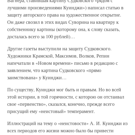
Вагнера, ставившая картину Судковского «рядом с
лучшими произведениями Куинджи») написал статью в
защиту авторского права на художественное открытие.
Он даже свозил в этих видах Суворина на квартиру к
собственнику картины (которому она, к слову сказать,
досталась всего за 100 рублей)…
Другие газеты выступили на защиту Судковского.
Художники Крамской, Максимов, Волков, Репин
напечатали в «Новом времени» письмо в редакцию с
заявлением, что картина Судковского «прямо
заимствована» у Куинджи…
По существу, Куинджи мог быть и правым. Но во всей
этой истории, в той горячности, с которою он отстаивал
свое «первенство», сказался, конечно, прежде всего
присущий ему «неистовый» темперамент.
Иллюстраций на тему о «неистовости» А. И. Куинджи из
всех периодов его жизни можно было бы привести