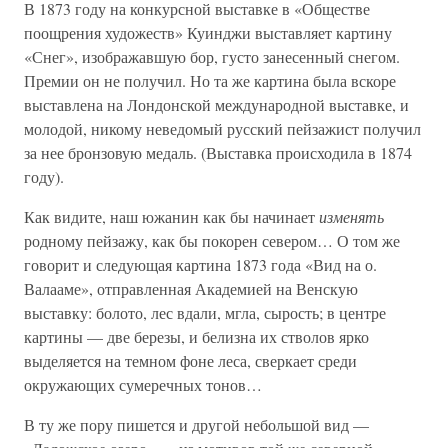
В 1873 году на конкурсной выставке в «Обществе
поощрения художеств» Куинджи выставляет картину
«Снег», изображавшую бор, густо занесенный снегом.
Премии он не получил. Но та же картина была вскоре
выставлена на Лондонской международной выставке, и
молодой, никому неведомый русский пейзажист получил
за нее бронзовую медаль. (Выставка происходила в 1874
году).
Как видите, наш южанин как бы начинает
изменять
родному пейзажу, как бы покорен севером… О том же
говорит и следующая картина 1873 года «Вид на о.
Валааме», отправленная Академией на Венскую
выставку: болото, лес вдали, мгла, сырость; в центре
картины — две березы, и белизна их стволов ярко
выделяется на темном фоне леса, сверкает среди
окружающих сумеречных тонов…
В ту же пору пишется и другой небольшой вид —