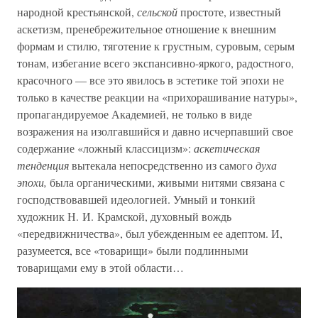
народной крестьянской,
сельской
простоте, известный
аскетизм, пренебрежительное отношение к внешним
формам и стилю, тяготение к грустным, суровым, серым
тонам, избегание всего экспансивно-яркого, радостного,
красочного — все это явилось в эстетике той эпохи не
только в качестве реакции на «прихорашивание натуры»,
пропагандируемое Академией, не только в виде
возражения на изолгавшийся и давно исчерпавший свое
содержание «ложный классицизм»:
аскетическая
тенденция
вытекала непосредственно из самого
духа
эпохи,
была органическими, живыми нитями связана с
господствовавшей идеологией. Умный и тонкий
художник Н. И. Крамской, духовный вождь
«передвижничества», был убежденным ее адептом. И,
разумеется, все «товарищи» были подлинными
товарищами ему в этой области…