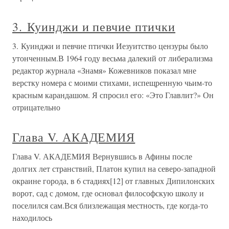
3. Куинджи и певчие птички
3. Куинджи и певчие птички Иезуитство цензуры было
утонченным.В 1964 году весьма далекий от либерализма
редактор журнала «Знамя» Кожевников показал мне
верстку номера с моими стихами, испещренную чьим-то
красным карандашом. Я спросил его: «Это Главлит?» Он
отрицательно
Глава V. АКАДЕМИЯ
Глава V. АКАДЕМИЯ Вернувшись в Афины после
долгих лет странствий, Платон купил на северо-западной
окраине города, в 6 стадиях[12] от главных Дипилонских
ворот, сад с домом, где основал философскую школу и
поселился сам.Вся близлежащая местность, где когда-то
находилось