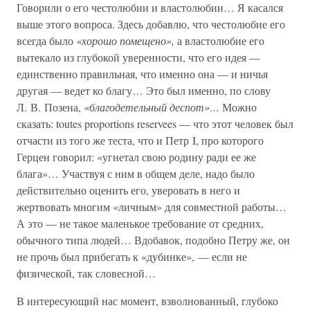
Говорили о его честолюбии и властолюбии… Я касался
выше этого вопроса. Здесь добавлю, что честолюбие его
всегда было
«хорошо помещено»,
а властолюбие его
вытекало из глубокой уверенности, что его идея —
единственно правильная, что именно она — и ничья
другая — ведет ко благу… Это был именно, по слову
Л. В. Позена,
«благодетельный деспот»…
Можно
сказать: toutes proportions reservees — что этот человек был
отчасти из того же теста, что и Петр I, про которого
Герцен говорил: «угнетал свою родину ради ее же
блага»… Участвуя с ним в общем деле, надо было
действительно оценить его, уверовать в него и
жертвовать многим «личным» для совместной работы…
А это — не такое маленькое требование от средних,
обычного типа людей… Вдобавок, подобно Петру же, он
не прочь был прибегать к «дубинке», — если не
физической, так словесной…
В интересующий нас момент, взволнованный, глубоко