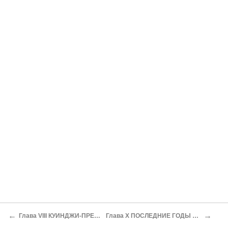
←
→
Глава VIII КУИНДЖИ-ПРЕПОДАВАТЕЛЬ
Глава X ПОСЛЕДНИЕ ГОДЫ ДЕЯТЕЛЬНОСТИ