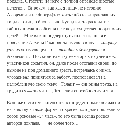
порядка. Ответить на него с полной определенностью
нелегко… Впрочем, так как я пишу не историю
Академии и не биографию кого-либо из заправлявших
тогда ею лиц, а биографию Куинджи, то раскрытие
тайных пружин события не так уж существенно для моих
целей… Мне важно подчеркнуть только одно: все
поведение Архипа Ивановича имело в виду —
защиту
учеников,
имело целью —
наладить дело уценил
в
Академии… По свидетельству некоторых из учеников,
участников события, он, даже после отставки своей, по
выходе из-под домашнего ареста, встречаясь с ними,
уговаривал приняться за работу, проповедовал на
излюбленную свою тему: «Талант — синоним труда, не
трудиться — значить губить свои способности» и т. д.
Если же о его вмешательстве в инцидент было доложено
начальству в такой форме и окраске, которые повлекли за
собой роковые «24 часа», то это была licentia poetica
авторов доклада, — не более того…