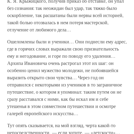
К. Я. Крыжицкого, получив приказ об отставке, он упал
без сознания: так неожидан был удар, так тяжко было
оскорбление, так расшатаны были нервы всей историей,
такой болью отозвалась в нем потеря мастерской,
отлучение от любимого дела…
Ошеломлены были и ученики… Они поднесли ему адрес,
где в горячих словах выражали свою признательность
ему и негодование, и горе по поводу его удаления…
Архипа Ивановича очень растрогал этот их шаг: он
особенно ценил мужество молодежи, не побоявшейся
выразить открыто свои чувства… Через год он
отправился с некоторыми из учеников в то заграничное
путешествие, о котором я упоминал: таким путем он не
сразу расставался с ними, как бы искал им и себе
утешенья в этом совместном путешествии и осмотре
галерей европейского искусства…
Тут опять сказывается, на мой взгляд, черта какой-то
непосредственности, — если хотите, — «детскости»…