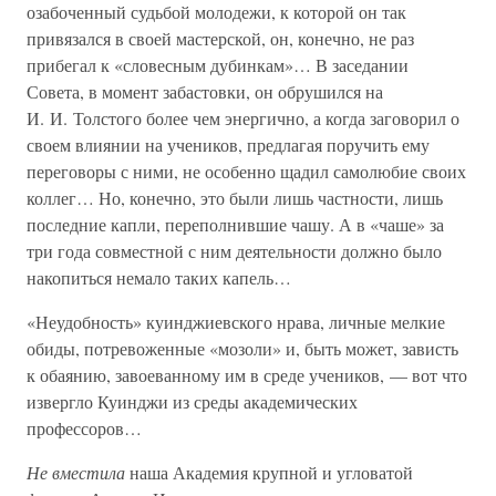
озабоченный судьбой молодежи, к которой он так
привязался в своей мастерской, он, конечно, не раз
прибегал к «словесным дубинкам»… В заседании
Совета, в момент забастовки, он обрушился на
И. И. Толстого более чем энергично, а когда заговорил о
своем влиянии на учеников, предлагая поручить ему
переговоры с ними, не особенно щадил самолюбие своих
коллег… Но, конечно, это были лишь частности, лишь
последние капли, переполнившие чашу. А в «чаше» за
три года совместной с ним деятельности должно было
накопиться немало таких капель…
«Неудобность» куинджиевского нрава, личные мелкие
обиды, потревоженные «мозоли» и, быть может, зависть
к обаянию, завоеванному им в среде учеников, — вот что
извергло Куинджи из среды академических
профессоров…
Не вместила
наша Академия крупной и угловатой