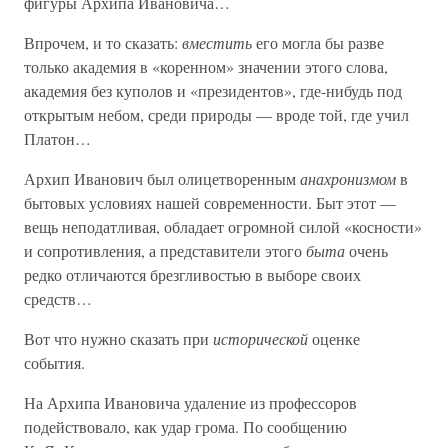
фигуры Архипа Ивановича…
Впрочем, и то сказать:
вместить
его могла бы разве
только академия в «коренном» значении этого слова,
академия без куполов и «президентов», где-нибудь под
открытым небом, среди природы — вроде той, где учил
Платон…
Архип Иванович был олицетворенным
анахронизмом
в
бытовых условиях нашей современности. Быт этот —
вещь неподатливая, обладает огромной силой «косности»
и сопротивления, а представители этого
быта
очень
редко отличаются брезгливостью в выборе своих
средств…
Вот что нужно сказать при
исторической
оценке
события.
На Архипа Ивановича удаление из профессоров
подействовало, как удар грома. По сообщению