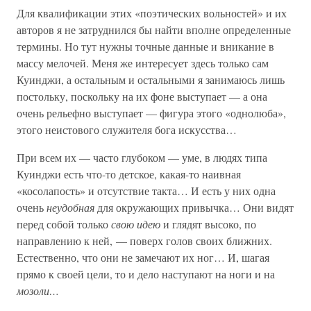
Для квалификации этих «поэтических вольностей» и их
авторов я не затруднился бы найти вполне определенные
термины. Но тут нужны точные данные и вникание в
массу мелочей. Меня же интересует здесь только сам
Куинджи, а остальным и остальными я занимаюсь лишь
постольку, поскольку на их фоне выступает — а она
очень рельефно выступает — фигура этого «однолюба»,
этого неистового служителя бога искусства…
При всем их — часто глубоком — уме, в людях типа
Куинджи есть что-то детское, какая-то наивная
«косолапость» и отсутствие такта… И есть у них одна
очень
неудобная
для окружающих привычка… Они видят
перед собой только
свою идею
и глядят высоко, по
направлению к ней, — поверх голов своих ближних.
Естественно, что они не замечают их ног… И, шагая
прямо к своей цели, то и дело наступают на ноги и на
мозоли…