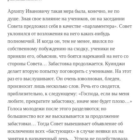
Архипу Ивановичу такая мера была, конечно, не по
душе. Зная свое влияние на учеников, он на заседании
Совета предложил себя в качестве «парламентера». Совет
уклонился от возложения на него каких-нибудь
полномочий. И когда он, тем не менее, явился по
собственному побуждению на сходку, ученики не
приняли его, объяснив, что боятся нареканий на него со
стороны Совета… Забастовка продолжается. Куинджи
делает вторую попытку поговорить с учениками. На этот
раз его выслушивают. Он очень взволнован, бледен,
произносит лишь несколько слов. Речь его сводится,
приблизительно, к следующему: «Господа, если вы меня
любите, прекратите забастовку, иначе мне будет плохо…»
Голоса молодежи после этого разделяются; но
большинство все же высказывается за продолжение
забастовки… Тогда Совет вывешивает объявление об
исключении всех «бастующих» в случае неявки их на
занятия в назначенный день… Угроза не подействовала.