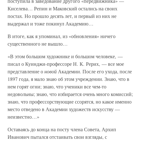
поступила в заведование другого «передвижника» —
Киселева… Репин и Маковский остались на своих
постах. Но прошло десять лет, и первый из них не
выдержал и тоже покинул Академию…
В итоге, как я упоминал, из «обновления» ничего
существенного не вышло…
«В этом большом художнике и большом человеке, —
писал о Куинджи-профессоре Н. К. Рерих, — все мое
представление о
новой
Академии. После его ухода, после
1897 года, я мало знаю об этом учреждении. Знаю, что в
нем горят огни; знаю, что ученики все чем-то
недовольны; знаю, что избирается очень много комиссий;
знаю, что профессорствующие ссорятся, но какое именно
место отведено в Академии художеств искусству —
неизвестно…»
Оставаясь до конца на посту члена Совета, Архип
Иванович пытался отстаивать свои взгляды, с