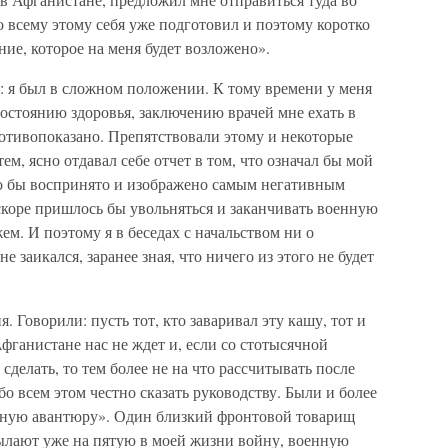
о всему этому себя уже подготовил и поэтому коротко
ие, которое на меня будет возложено».
: я был в сложном положении. К тому времени у меня
остоянию здоровья, заключению врачей мне ехать в
тивопоказано. Препятствовали этому и некоторые
ем, ясно отдавал себе отчет в том, что означал бы мой
ло бы воспринято и изображено самым негативным
вскоре пришлось бы увольняться и заканчивать военную
. И поэтому я в беседах с начальством ни о
не заикался, заранее зная, что ничего из этого не будет
 Говорили: пусть тот, кто заваривал эту кашу, тот и
фганистане нас не ждет и, если со стотысячной
сделать, то тем более не на что рассчитывать после
о всем этом честно сказать руководству. Были и более
явную авантюру». Один близкий фронтовой товарищ
сылают уже на пятую в моей жизни войну, военную