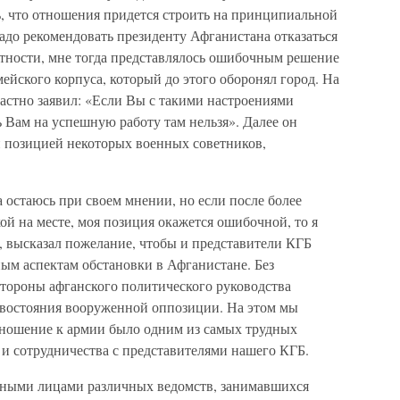
ь, что отношения придется строить на принципиальной
надо рекомендовать президенту Афганистана отказаться
стности, мне тогда представлялось ошибочным решение
мейского корпуса, который до этого оборонял город. На
трастно заявил: «Если Вы с такими настроениями
ь Вам на успешную работу там нельзя». Далее он
 позицией некоторых военных советников,
а остаюсь при своем мнении, но если после более
ой на месте, моя позиция окажется ошибочной, то я
м, высказал пожелание, чтобы и представители КГБ
ым аспектам обстановки в Афганистане. Без
стороны афганского политического руководства
ивостояния вооруженной оппозиции. На этом мы
отношение к армии было одним из самых трудных
 и сотрудничества с представителями нашего КГБ.
остными лицами различных ведомств, занимавшихся