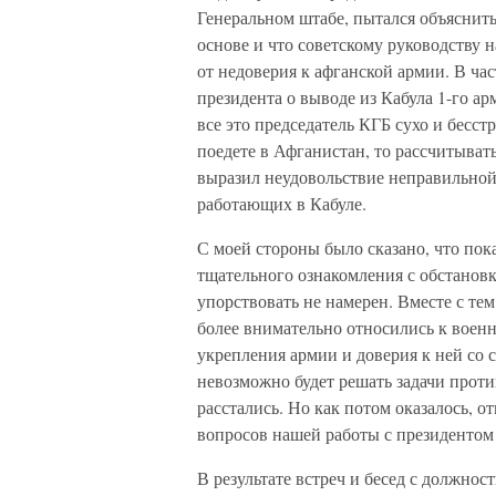
Генеральном штабе, пытался объяснит
основе и что советскому руководству 
от недоверия к афганской армии. В ча
президента о выводе из Кабула 1-го ар
все это председатель КГБ сухо и бесс
поедете в Афганистан, то рассчитыват
выразил неудовольствие неправильной
работающих в Кабуле.
С моей стороны было сказано, что пок
тщательного ознакомления с обстановк
упорствовать не намерен. Вместе с те
более внимательно относились к военн
укрепления армии и доверия к ней со 
невозможно будет решать задачи прот
расстались. Но как потом оказалось, 
вопросов нашей работы с президентом
В результате встреч и бесед с должн