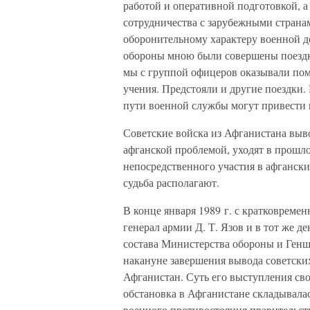
работой и оперативной подготовкой, 
сотрудничества с зарубежными страна
оборонительному характеру военной 
обороны мною были совершены поездки 
мы с группой офицеров оказывали пом
учения. Предстояли и другие поездки.
пути военной службы могут привести 
Советские войска из Афганистана выво
афганской проблемой, уходят в прошло
непосредственного участия в афганских
судьба располагают.
В конце января 1989 г. с кратковреме
генерал армии Д. Т. Язов и в тот же 
состава Министерства обороны и Геншт
накануне завершения вывода советских
Афганистан. Суть его выступления св
обстановка в Афганистане складывала
военного противостояния правительст