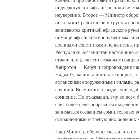
подчеркнул, что афганское политическ
неуверенно. Второе — Министр оборон
посольских работников и группы военн
занимаются критикой афганского руко
помощи афганским вооруженным силам
военными советниками ненависть к пр
Республики Афганистан настойчиво доб
стране или (если это возможно) напра
Хайротон — Кабул и сопровождения а
Наджибулла поставил также вопрос, 
афганскими вооруженными силами, ра
группой. Возможность выделения «доб
сомнение. Но отказывать ему во всем 
счел более целесообразным выделение
заниматься созданием сомнительных 
осложнениями и требующих больших х
Наш Министр обороны сказал, что по 
«добровольцев» в Афганистане оставлят