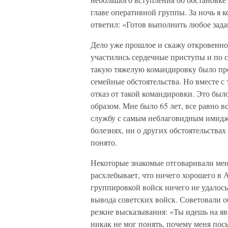
главе оперативной группы. За ночь я к
ответил: «Готов выполнить любое задан
Дело уже прошлое и скажу откровенно
участились сердечные приступы и по с
такую тяжелую командировку было про
семейные обстоятельства. Но вместе с т
отказ от такой командировки. Это бы
образом. Мне было 65 лет, все равно 
службу с самым неблаговидным имиджем
болезнях, ни о других обстоятельствах 
понято.
Некоторые знакомые отговаривали меня.
расхлебывает, что ничего хорошего в А
группировкой войск ничего не удалось 
вывода советских войск. Советовали об
резкие высказывания: «Ты идешь на 
никак не мог понять, почему меня по