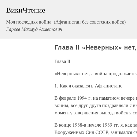
ВикиЧтение
Моя последняя война. (Афганистан без советских войск)
Гареев Махмуд Ахметович
Глава II «Неверных» нет
Глава II
«Неверных» нет, а война продолжаетс
1. Как я оказался в Афганистане
В феврале 1994 г. на памятном вечере
войны, все друг друга поздравляли с в
моменту завершения вывода войск я со
В конце 1988-в начале 1989 гг. я, как
Вооруженных Сил СССР, занимался св