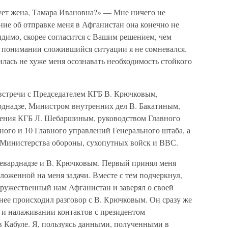
рует жена, Тамара Ивановна?» — Мне ничего не
ние об отправке меня в Афганистан она конечно не
идимо, скорее согласится с Вашим решением, чем
 понимании сложившийся ситуации я не сомневался.
лась не хуже меня осознавать необходимость стойкого
 встречи с Председателем КГБ В. Крючковым,
днадзе, Министром внутренних дел В. Бакатиным,
ления КГБ Л. Шебаршиным, руководством Главного
ного и 10 Главного управлений Генерального штаба, а
 Министерства обороны, сухопутных войск и ВВС.
еварднадзе и В. Крючковым. Первый принял меня
зложенной на меня задачи. Вместе с тем подчеркнул,
дружественный нам Афганистан и заверял о своей
нее происходил разговор с В. Крючковым. Он сразу же
 и налаживании контактов с президентом
 Кабуле. Я, пользуясь данными, полученными в