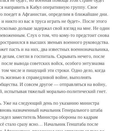
тся направить в Кабул оперативную группу. Свое
то поедет в Афганистан, определим в ближайшие дни.
и никто из вас в труса играть не будет». После этого
несколько дольше задержал свой взгляд на мне. Не один
тревоженным. Слух о том, что кому-то предстоит снова
ространился в высших звеньях военного руководства.
ожет пасть и на них, два известных военноначальника,
делам, слегли в госпиталь. Скрывать нечего, после
 после вывода советских войск, особого энтузиазма
в том числе и пишущий эти строки. Одно дело, когда
ать жизнью в справедливой войне, выполнять
общества. И совсем другое — отправляться на войну,
ой, испытывая тяжелый морально-политический гнет.
ь. Уже на следующий день по указанию министра
 вновь назначенный начальник Генерального штаба
 сидел заместитель Министра обороны по кадрам
всё стало сразу ясно… Начальник Генштаба после
в Афганистане, предложил мне отправиться туда во