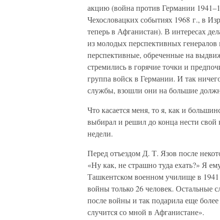
акцию (война против Германии 1941–19
Чехословацких событиях 1968 г., в Из
теперь в Афганистан). В интересах де
из молодых перспективных генералов и 
перспективные, обреченные на выдвиж
стремились в горячие точки и предпоч
группа войск в Германии. И так ничег
службы, взошли они на большие должн
Что касается меня, то я, как и больш
выбирал и решил до конца нести свой 
недели.
Перед отъездом Д. Т. Язов после некот
«Ну как, не страшно туда ехать?» Я ем
Ташкентском военном училище в 1941 
войны только 26 человек. Остальные с
после войны и так подарила еще более 
случится со мной в Афганистане».