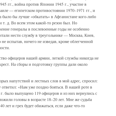
45 гг., война против Японии 1945 г., участие в
раиле — египетском противостоянии 1970–1971 гг., и
ла было бы лучше «обкатать» в Афганистане кого-либо
т. д. Во всем этом какой-то резон был. Но
ение генералы в послевоенные годы не особенно
итали нести службу в треугольнике — Москва, Киев,
о не испытав, ничего не изведав, кроме облегченной
ости.
инство офицеров нашей армии, легкой службы никогда не
крест. На сборы и подготовку группы дали около
орых напутствий и лестных слов в мой адрес, спросил:
у ответил: «Нам уже поздно бояться. В нашей роте в
г. было выпущено 119 офицеров и из них вернулись с
ложили головы в возрасте 18–20 лет. Мне же судьба
40 лет и грех будет обижаться, если даже что-то