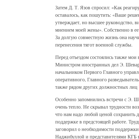
Затем Д. Т. Язов спросил: «Как реаги
оставалось, как пошутить: «Ваше реше
утверждает, но высшее руководство, в
мнением моей жены». Собственно в ее
За долгую совместную жизнь она научи
перенесения тягот военной службы.
Перед отъездом состоялись также мои
Министром иностранных дел Э. Шевар
начальником Первого Главного управ
оперативного, Главного разведыватель
также рядом других должностных лиц
Особенно запомнились встречи с Э. Ш
очень тепло. Не скрывал трудности во
что нам надо любой ценой сохранить 
поддержке в предстоящей работе. Труд
заговорил о необходимости поддержки
Наджибуллой и представителями КГБ в