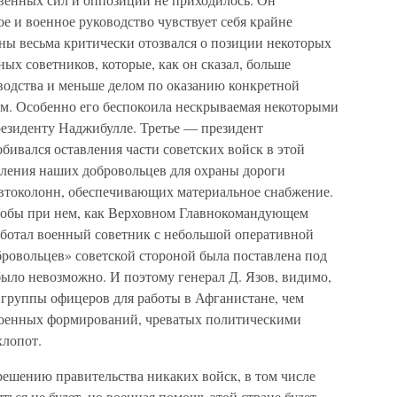
ое и военное руководство чувствует себя крайне
ы весьма критически отозвался о позиции некоторых
ых советников, которые, как он сказал, больше
водства и меньше делом по оказанию конкретной
. Особенно его беспокоила нескрываемая некоторыми
езиденту Наджибулле. Третье — президент
ивался оставления части советских войск в этой
вления наших добровольцев для охраны дороги
втоколонн, обеспечивающих материальное снабжение.
чтобы при нем, как Верховном Главнокомандующем
ботал военный советник с небольшой оперативной
ровольцев» советской стороной была поставлена под
было невозможно. И поэтому генерал Д. Язов, видимо,
 группы офицеров для работы в Афганистане, чем
военных формирований, чреватых политическими
лопот.
решению правительства никаких войск, в том числе
ься не будет, но военная помощь этой стране будет