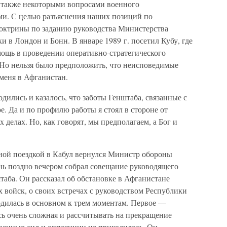
а также некоторыми вопросами военного
ми. С целью разъяснения наших позиций по
доктрины по заданию руководства Министерства
в Лондон и Бонн. В январе 1989 г. посетил Кубу, где
ощь в проведении оперативно-стратегического
 Но нельзя было предположить, что неисповедимые
меня в Афганистан.
дились и казалось, что заботы Генштаба, связанные с
е. Да и по профилю работы я стоял в стороне от
 делах. Но, как говорят, мы предполагаем, а Бог и
нной поездкой в Кабул вернулся Министр обороны
день поздно вечером собрал совещание руководящего
аба. Он рассказал об обстановке в Афганистане
 войск, о своих встречах с руководством Республики
одилась в основном к трем моментам. Первое —
сь очень сложная и рассчитывать на прекращение
венных сил и оппозиции не приходилось. Он