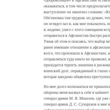
оказываться, в том числе предполагае
выступление он закончил словами: «К
Обстановка там трудная, но думаю, что 
он оглядел зал и, как мне показалось, 
я, видимо, ушел с этого совещания вс
отправиться в Афганистан быстро расп
Узнав об этом и опасаясь, что выбор м
ранее имевшие отношение к афганским 
всего, что произошло в Афганистане, и
отправляться туда никто не проявлял, 
приходится терпеть лишения и рисков
воинский долг, оправданный в глазах 
которая заведомо объявлена преступн
Но мне долго волноваться не пришлос
обороны меня вызвал к себе в кабинет
генерал армии М. Я. Моисеев, где уже
генерал армии Д. С. Сухоруков и мне 
небольшого вступления об обстановке 