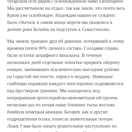
татарском селе рядом с освобожденной нами Евпаторией.
Мы рассчитывали на отдых, так как знали, что почти весь
Крым уже освобожден. Надеждам нашим не суждено
было сбыться, в самом конце апреля мы оказались в
долине реки Бельбек на подступах к Севастополю.
Мы заняли траншеи другой дивизии, потерявшей к этому
времени почти 90% личного состава. Соседями справа
были остатки штрафного батальона. В течение
нескольких дней отдельные попытки прорвать оборону
немцев, занимавших исключительно выгодные рубежи
на гористой местности, терпел и неудачу. Немецкие
снайперы поражали каждого неосторожно поднявшегося
над бруствером траншеи. Мы находились под
непрерывным артиллерийско-минометным обстрелом,
несколько раз по ночам наши ближние тылы жестоко
бомбила немецкая авиация. Батарея, как и другие
подразделения полка, понесла значительные потери.
Лишь 5 мая было начато решительное наступление по