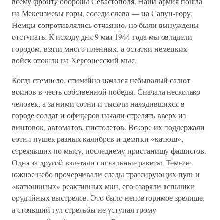
всему фронту обороны Севастополя. Наша армия пошла
на Мекензиевы горы, соседи слева — на Сапун-гору.
Немцы сопротивлялись отчаянно, но были вынуждены
отступать. К исходу дня 9 мая 1944 года мы овладели
городом, взяли много пленных, а остатки немецких
войск отошли на Херсонесский мыс.
Когда стемнело, стихийно начался небывалый салют
воинов в честь собственной победы. Сначала несколько
человек, а за ними сотни и тысячи находившихся в
городе солдат и офицеров начали стрелять вверх из
винтовок, автоматов, пистолетов. Вскоре их поддержали
сотни пушек разных калибров и десятки «катюш»,
стрелявших по мысу, последнему пристанищу фашистов.
Одна за другой взлетали сигнальные ракеты. Темное
южное небо прочерчивали следы трассирующих пуль и
«катюшиных» реактивных мин, его озаряли вспышки
орудийных выстрелов. Это было неповторимое зрелище,
а стоявший гул стрельбы не уступал грому