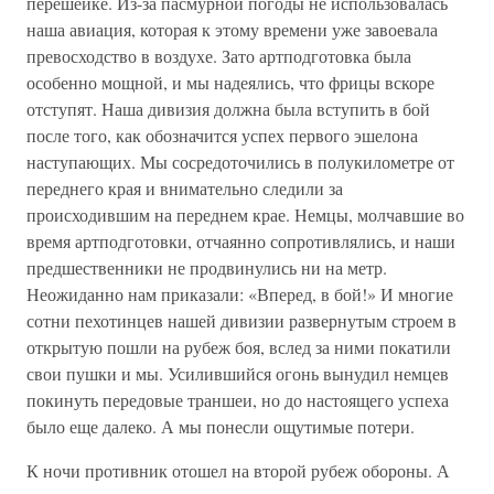
перешейке. Из-за пасмурной погоды не использовалась
наша авиация, которая к этому времени уже завоевала
превосходство в воздухе. Зато артподготовка была
особенно мощной, и мы надеялись, что фрицы вскоре
отступят. Наша дивизия должна была вступить в бой
после того, как обозначится успех первого эшелона
наступающих. Мы сосредоточились в полукилометре от
переднего края и внимательно следили за
происходившим на переднем крае. Немцы, молчавшие во
время артподготовки, отчаянно сопротивлялись, и наши
предшественники не продвинулись ни на метр.
Неожиданно нам приказали: «Вперед, в бой!» И многие
сотни пехотинцев нашей дивизии развернутым строем в
открытую пошли на рубеж боя, вслед за ними покатили
свои пушки и мы. Усилившийся огонь вынудил немцев
покинуть передовые траншеи, но до настоящего успеха
было еще далеко. А мы понесли ощутимые потери.
К ночи противник отошел на второй рубеж обороны. А