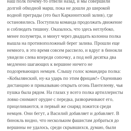
наш полк почему-то отвели назад, и мы совершили
долгий обходной марш, пока не дошли до широкой
водной преграды (это был Каркинитский залив), где
остановились. Поступила команда продолжать движение
и соблюдать тишину. Оказалось, что здесь неглубоко,
менее полуметра, и минут через двадцать колонна полка
вышла на противоположный берег залива. Прошли еще
немного, в это время совсем рассвело, и вдруг в бинокли
увидели слева впереди сопочку, а под ней десятка два
медленно шагающих к вершине ничего не
подозревающих немцев. Слышу голос командира полка:
«Кобылянский, ну-ка ударь по этим фрицам!» Оцениваю
дистанцию и приказываю открыть огонь Пантелееву, чья
пушка была рядом. На глазах у всего полка артиллеристы
ловко снимают орудие с передка, разворачивают его,
прицеливаются, и первый же снаряд ложится среди
немцев. Они бегут, а Василий добавляет и добавляет. В
бинокль видно, что нескольким фашистам добраться до
вершины не удалось, среди скрывшихся, думаю, были