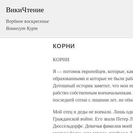
ВикиЧтение
Вербное воскресенье
Воннегут Курт
КОРНИ
КОРНИ
Я — потомок европейцев, которые, как
образованными и которые не были раба
Дотошный историк заметит, что мои ев
рабство собственным военачальникам.
последней сотни с лишним лет, не об
Мой отец и деды не воевали. Лишь оди
Гражданской войне. Его звали Петер Ли
Дюссельдорфе. Девичья фамилия моей 
меня не более, чем для вас, прибыл в