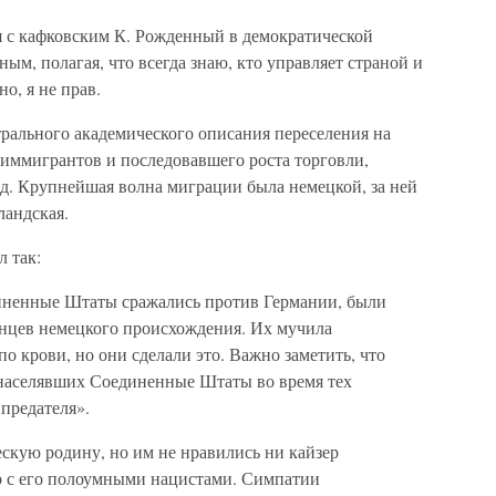
бя с кафковским К. Рожденный в демократической
ным, полагая, что всегда знаю, кто управляет страной и
о, я не прав.
трального академического описания переселения на
иммигрантов и последовавшего роста торговли,
. д. Крупнейшая волна миграции была немецкой, за ней
ландская.
 так:
иненные Штаты сражались против Германии, были
нцев немецкого происхождения. Их мучила
о крови, но они сделали это. Важно заметить, что
 населявших Соединенные Штаты во время тех
предателя».
кую родину, но им не нравились ни кайзер
ер с его полоумными нацистами. Симпатии