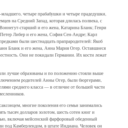
-младшего, четыре прабабушки и четыре прадедушки,
мцев на Средний Запад, которая длилась полвека, с
 Воннегут-старший и его жена, Катарина Бланк; Генри
Петер Либер и его жена, София Сен-Андре; Карл
 предками были шестнадцать прапрародителей: Якоб
нн Бланк и его жена, Анна Мария Огер. Оставшиеся
вестность. Они не покидали Германии. Их кости лежат
 были лучше образованы и по положению стояли выше
сключением родителей Анны Огер, были бюргерами,
лями среднего класса — в отличие от большей части
месленников.
саксонцем, многие поколения его семьи занимались
ять тысяч долларов золотом, шесть сотен книг и
рью, включая мейсенский фарфоровый обеденный
мли под Камберлендом, в штате Индиана. Человек он