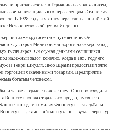
ому по приезде отослал в Германию несколько писем,
зные советы потенциальным переселенцам. Эти письма
овали. В 1928 году эту книгу перевели на английский
отеке Исторического общества Индианы.
овершил даже кругосветное путешествие. Он
часток, у старой Мичиганской дороги на северо-запад
вух тысяч акров. Он ссужал деньгами селившихся
д надежный залог, конечно. Когда в 1857 году его
муж за Генри Шнулля, Якоб Шрамм предоставил зятю
вой торговлей бакалейными товарами. Предприятие
есьма богатым человеком.
, были также людьми с положением. Они происходили
ия Воннегут пошла от далекого предка, имевшего
е Фюнне, отсюда и фамилия Фюннегут — усадьба на
оннегут — для английского уха она звучала чересчур
 Мюнстере в 1824 году; приехал в Соединенные Штаты