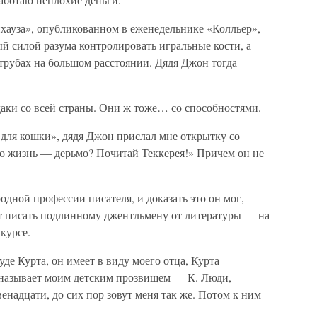
нхауза», опубликованном в еженедельнике «Колльер»,
й силой разума контролировать игральные кости, а
трубах на большом расстоянии. Дядя Джон тогда
удаки со всей страны. Они ж тоже… со способностями.
 для кошки», дядя Джон прислал мне открытку со
что жизнь — дерьмо? Почитай Теккерея!» Причем он не
родной профессии писателя, и доказать это он мог,
ет писать подлинному джентльмену от литературы — на
курсе.
де Курта, он имеет в виду моего отца, Курта
 называет моим детским прозвищем — К. Люди,
венадцати, до сих пор зовут меня так же. Потом к ним