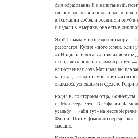
был образованный и начитанный, поэт
где описывал свой опыт и давал поле
в Германии собрали воедино и опублик
и издали в Америке, она есть в библи
Якоб Шрамм много ездил по миру — с
разбогател. Купил много земли, один у
от Индианаполиса, составлял больше д
неподалеку немецких иммигрантов — по
единственная дочь Матильда вышла за
капитал, чтобы тот мог заняться опто
оказалось успешным и сделало Генри в
Родня К. со стороны отца, Воннегуты
из Мюнстера, что в Вестфалии. Фамил
усадьбу — «айн гут» на местной речк
Фюнне. Потом фамилию переделали в В
смешно.
Клеменс Воннегут-старший родился в