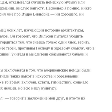
цам, отказывался слушать немецкую музыку или
ермании, кислую капусту. Насколько я помню, никто
орил мне про Вудро Вильсона — ни хорошего, ни
мец моих лет, изучающий историю архитектуры,
алов. Он говорит, что Вильсон пытался убедить
гордиться тем, что знаешь только один язык, верить,
ее твоей, противны Господу и здравому смыслу, что в
ники, учителя и мыслители оказываются бабами и
аны заключается в том, что американские немцы были
стигли таких высот в искусстве и образовании.
 в то время, включая, кстати, гимнастику, означало
х немцев, но всю нашу культуру.
, — говорит в заключение мой друг, и кто-то из