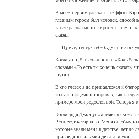
В моем первом рассказе, «Эффект Бар
главным героем был человек, способны
также расшатывать кирпичи в печных 
сказал:
— Ну все, теперь тебе будут писать ч
Когда я опубликовал роман «Колыбель
словами «То есть ты хочешь сказать, 
шутил.
В его глазах я не принадлежал к благо
только продемонстрировав, как следу
примере моей родословной. Теперь я в 
Когда дядя Джон упоминает в своем тру
Воннегута-старшего. Меня он обычно
которые знали меня в детстве, лет до д
присоединились мои дети и внуки.