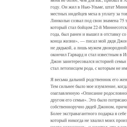
году. Он жил в Нью-Ульме, штат Минн
местных индейцев меха в уплату за то
Линкольн созвал под свои знамена 75 
который стал бойцом 22-й Миннесотск
года, был ранен и вышел в отставку со
конца жизни», — писал мой дядя Джон 
не дядькой, а лишь мужем двоюродной
окончил Гарвард и стал известным в И
Джон заинтересовался историей семьи 
стал летописцем рода, с которым не им
Я весьма дальний родственник его жены
Тем сильнее было мое изумление, когд
озаглавленную «Описание родословной
другом его семьи». Это было потряса
собственноручно дядей Джоном, причем
Более экстравагантного подарка я себе 
который никогда не хвалил моих произ
моего изложения», и заметил, что я за