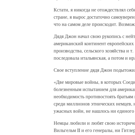
Кстати, я никогда не отождествлял се
стране, я вырос достаточно самоуверен
что на самом деле происходит. Возможн
Дядя Джон начал свою рукопись с ней
американский континент европейских 
производства, сельского хозяйства и т
последовала итальянская, а потом и ир
Свое вступление дядя Джон подытожил
«Две мировые войны, в которых Соед
болезненным испытанием для америка
необходимость противостоять братьям п
среди миллионов этнических немцев,
ужасных войн, не нашлось ни единого 
Немцы любили и любят свою историчес
Вильгельм II и его генералы, ни Гитл