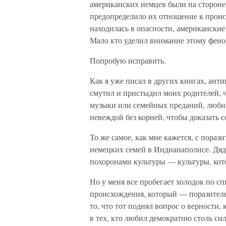
американских немцев были на стороне
предопределило их отношение к происх
находилась в опасности, американские
Мало кто уделил внимание этому фено
Попробую исправить.
Как я уже писал в других книгах, ан
смутил и пристыдил моих родителей, ч
музыки или семейных преданий, люби
невеждой без корней, чтобы доказать 
То же самое, как мне кажется, с пораз
немецких семей в Индианаполисе. Дяд
похоронами культуры — культуры, кото
Но у меня все пробегает холодок по сп
происхождения, который — поразитель
то, что тот поднял вопрос о верности,
в тех, кто любил демократию столь си