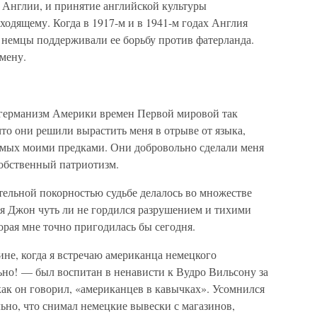
 Англии, и принятие английской культуры
одящему. Когда в 1917-м и в 1941-м годах Англия
 немцы поддерживали ее борьбу против фатерланда.
мену.
тигерманизм Америки времен Первой мировой так
то они решили вырастить меня в отрыве от языка,
мых моими предками. Они добровольно сделали меня
собственный патриотизм.
ительной покорностью судьбе делалось во множестве
я Джон чуть ли не гордился разрушением и тихими
рая мне точно пригодилась бы сегодня.
ине, когда я встречаю американца немецкого
но! — был воспитан в ненависти к Вудро Вильсону за
 как он говорил, «американцев в кавычках». Усомнился
льно, что снимал немецкие вывески с магазинов,