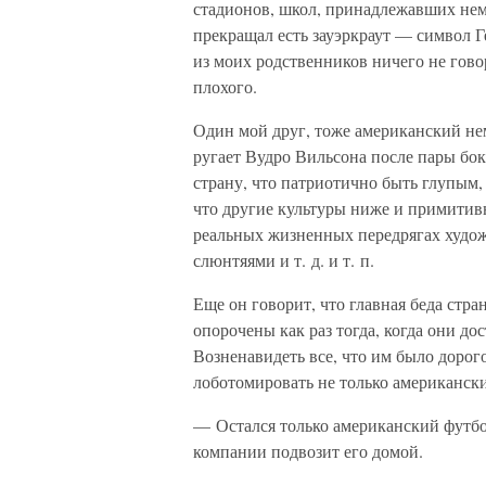
стадионов, школ, принадлежавших нем
прекращал есть зауэркраут — символ Г
из моих родственников ничего не гов
плохого.
Один мой друг, тоже американский не
ругает Вудро Вильсона после пары бок
страну, что патриотично быть глупым, 
что другие культуры ниже и примитивн
реальных жизненных передрягах худож
слюнтяями и т. д. и т. п.
Еще он говорит, что главная беда стр
опорочены как раз тогда, когда они до
Возненавидеть все, что им было дорого
лоботомировать не только американски
— Остался только американский футбол
компании подвозит его домой.