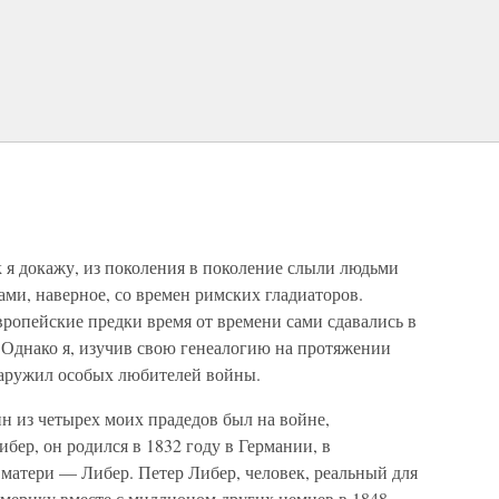
 я докажу, из поколения в поколение слыли людьми
ми, наверное, со времен римских гладиаторов.
ропейские предки время от времени сами сдавались в
 Однако я, изучив свою генеалогию на протяжении
наружил особых любителей войны.
н из четырех моих прадедов был на войне,
бер, он родился в 1832 году в Германии, в
матери — Либер. Петер Либер, человек, реальный для
 Америку вместе с миллионом других немцев в 1848