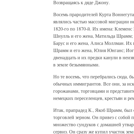
Возвращаясь к дяде Джону.
Восемь прародителей Курта Воннегута
являлись частью массовой миграции не
1820-го по 1870-й. Их имена: Клеменс
Шнулль и его жена, Матильда Шрамм; 
Барус и его жена, Алиса Моллман. Их
Шрамм и его жена, Юлия Юнганс; Иога
двенадцать и их предки канули в неиз
в земле безымянными.
Но те восемь, что перебрались сюда,
обычных иммигрантов. Все они, за и
горожанами, торговцами и представите
немецких переселенцев, крестьян и ре
Итак, прапрадед К., Якоб Шрамм, был 
торговлей зерном. Он привез с собой п
множество сундуков с домашней утва
сервиз. Он сразу же купил участок зе