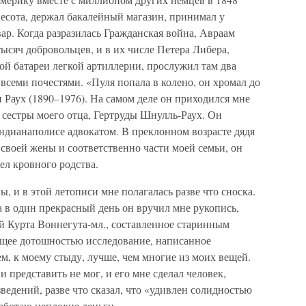
есота, держал бакалейный магазин, принимал у
вар. Когда разразилась Гражданская война, Авраам
тысяч добровольцев, и в их числе Петера Либера,
ой батареи легкой артиллерии, прослужил там два
 всеми почестями. «Пуля попала в колено, он хромал до
Раух (1890–1976). На самом деле он приходился мне
 сестры моего отца, Гертруды Шнулль-Раух. Он
ндианаполисе адвокатом. В преклонном возрасте дядя
своей жены и соответственно части моей семьи, он
ел кровного родства.
, и в этой летописи мне полагалась разве что сноска.
а в один прекрасный день он вручил мне рукопись,
 Курта Воннегута-мл., составленное старинным
ющее дотошностью исследование, написанное
, к моему стыду, лучше, чем многие из моих вещей.
и представить не мог, и его мне сделал человек,
ведений, разве что сказал, что «удивлен солидностью
работаю неплохие деньги.